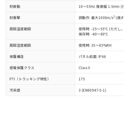
○
一定数以上の在庫あり
ニル類) : 1000ppm、 PBDEs(ポリ臭化ジフェニルエーテ
当社は規制貨物を破棄する場合は、完
ル) (DEHP)(別名：DOP) 1000ppm以下、フタル酸ブチ
正式な納期状況および標準価格はお客
ル類) : 1000ppm、
耐振動
10～55Hz 複振幅 1.5mm (接
ルベンジル（BBP） 1000ppm以下、フタル酸ジブチル
全に破砕するなど、違法に輸出されな
DBP(フタル酸ジブチル) : 1000ppm、 DIBP(フタル酸ジ
様のお取引先、またはお客様担当のオ
（DBP） 1000ppm以下、フタル酸ジイソブチル
イソブチル) : 1000ppm、 BBP(フタル酸ブチルベンジ
△
一定数には満たないが在庫あり
いよう必要な手段を講じます。
ムロン制御機器販売店・当社販売員に
(DIBP) 1000ppm以下
2
耐衝撃
ル) : 1000ppm、
誤動作: 最大1000m/s
(接点開
当社は貴社製品を、核兵器、ミサイ
但し、RoHS指令で産業用監視および制御機器に対する
DEHP(フタル酸ビス(2-エチルヘキシル)) : 1000ppm
ご相談ください。
適用除外項目は除く。
ル、化学兵器、生物兵器またはその他
－
在庫なし(最新の在庫状況につ
オムロン制御機器販売店や当社販売拠
周囲温度範囲
使用時: -25～55℃ (ただし
フタル酸エステル類の４物質については閾値を超える意
武器並びにこれらの製造装置等に一切
いては、お客様のお取引先、ま
図的な使用がないことを確認しています。
保存時: -40～80℃
点は「
販売ネットワーク
」をご確認
※2 環境保護使用期限
使用いたしません。
たはお客様担当のオムロン制御
ください。
当社は、貴社製品を第三者に販売する
周囲湿度範囲
使用時: 35～85%RH
機器販売店・当社販売員にご確
在庫状況および標準価格結果を当社の
※2 対応予定月
「ｅ」：有害物質（10物質）のすべてが基
場合は、上記1、2および3の内容を当
認ください)
事前の承諾なく第三者に漏洩または開
準値以下であることを示します。
保護構造
パネル前面: IP66
該第三者に通知します。また当社は、
示しないようお願いします。
部品在庫の切り替え状況などにより、予定
「10」：通常の使用状況下において有害物
販売先および販売に係わる関係者が違
マイパーツ機能（部品リスト作成サー
空
受注生産機種、また在庫状況の
感電保護クラス
Class II
月が前後することがあります。
質が外部に漏えいし、環境に深刻な影響を
法に輸出するおそれがある場合は、取
ビス）をご利用いただくには、I-Web
白
情報を公開していない機種
及ぼさない年数を意味します。
り引きをいたしません。
メンバーズにご登録されている必要が
PTI（トラッキング特性）
175
「－」：未確認です。当社販売部門へお問
あります。
い合わせください。
お客様が当ウェブサイト上で当社にご
汚染度
3 (EN60947-5-1)
※3 非含有証明書ダウンロード
登録された部品リストについて、当社
および当社の共同利用者が、当社の製
下記の非含有証明書をダウンロードするこ
品・サービスに関するお客様との取
とができます。
合意する
キャンセル
引・商談に必要な範囲で利用すること
をご了承ください。
EU RoHS指令（10物質）の非含有証明書
※当社の共同利用者とは、
"個人情報