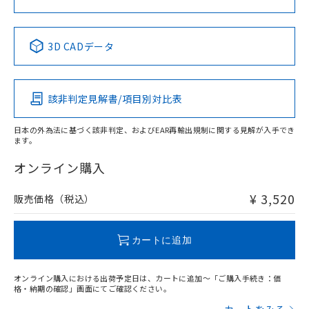
中国 RoHS表
※1 ※2
3D CADデータ
Pb
Hg
Cd
Cr(VI)
該非判定見解書/項目別対比表
X
O
O
O
日本の外為法に基づく該非判定、およびEAR再輸出規制に関する見解が入手でき
ます。
"対応済み"や非含有の記載がされた商品であっても、流通
在庫等で未対応品が混在する可能性があります。
オンライン購入
非含有品が必要な際は、弊社営業部門もしくは販売店へお
問い合わせください。
¥ 3,520
販売価格（税込）
この製品のRoHS/REACH対応状況ページへ
カートに追加
オンライン購入における出荷予定日は、カートに追加～「ご購入手続き：価
格・納期の確認」画面にてご確認ください。