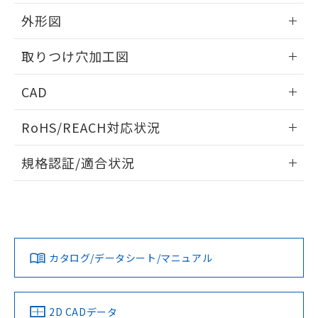
51物質の非含有証明書（当社基準）
の共同利用に関して"
の「1.共同利
※本証明書は発行日時点で非含有を証明す
外形図
用者の範囲」に記載されている法人を
るもので、過去に遡って非含有を証明する
指します。
ものではありません。
情報更新：2026/05/21
取りつけ穴加工図
また、RoHS指令のフタル酸エステル類４
物質の対応では、対応完了までの期間は出
情報更新：2026/05/21
CAD
荷製品に未対応品が混在することから備考
欄に対応日を記載しておりました。
ログイン/会員登録いただくと、CADデータをダウンロー
既に当社にて対応品への在庫切替を完了
RoHS/REACH対応状況
ドすることができます。
していることから、特段のことがない限
り、2022年1月12日より割愛しておりま
情報更新：2026/7/29
規格認証/適合状況
す。
ログイン/会員登録
EU RoHS
注意事項・凡例
A30NW-3MR-TWA-P101-YBについての規格認証/適合状況に
ついては、「カスタマーサポートセンタ お客様相談室」また
は貴社担当オムロン営業員または販売店にお問い合わせくだ
対応状況
対応予定月
※1
※2
さい。
ダウンロードデータをご利用いただく前に、以下を必ずお読
みください。
カタログ/データシート/マニュアル
対応済み
ソフトウェアの使用条件
お問い合わせ
中国 RoHS
注意事項・凡例
2D CADデータ