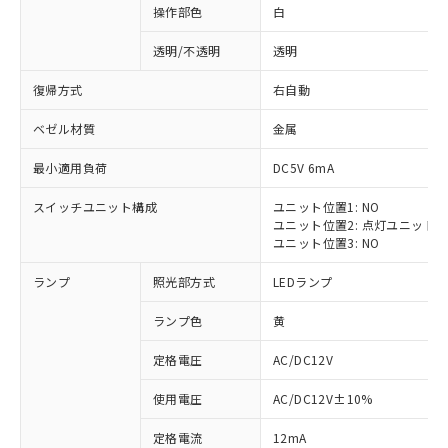
操作部色
白
透明/不透明
透明
復帰方式
右自動
ベゼル材質
金属
最小適用負荷
DC5V 6mA
スイッチユニット構成
ユニット位置1: NO
ユニット位置2: 点灯ユニット
ユニット位置3: NO
ランプ
照光部方式
LEDランプ
ランプ色
黄
定格電圧
AC/DC12V
※1 対応状況
使用電圧
AC/DC12V±10%
定格電流
12mA
対応済み：EU RoHS指令（10物質）の