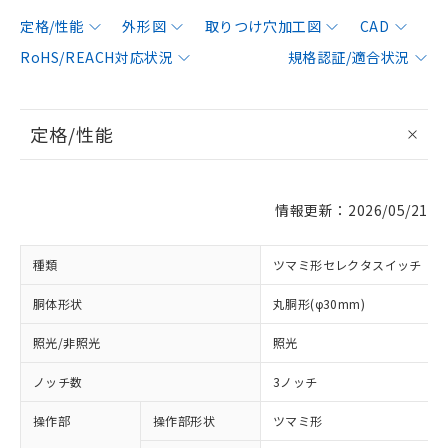
定格/性能
外形図
取りつけ穴加工図
CAD
RoHS/REACH対応状況
規格認証/適合状況
定格/性能
情報更新：2026/05/21
種類
ツマミ形セレクタスイッチ
胴体形状
丸胴形(φ30mm)
照光/非照光
照光
ノッチ数
3ノッチ
操作部
操作部形状
ツマミ形