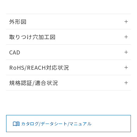
EU RoHS指令（10物質）の非含有証明書
※当社の共同利用者とは、
"個人情報
51物質の非含有証明書（当社基準）
の共同利用に関して"
の「1.共同利
※本証明書は発行日時点で非含有を証明す
用者の範囲」に記載されている法人を
るもので、過去に遡って非含有を証明する
外形図
指します。
ものではありません。
また、RoHS指令のフタル酸エステル類４
情報更新：2026/05/21
取りつけ穴加工図
物質の対応では、対応完了までの期間は出
荷製品に未対応品が混在することから備考
情報更新：2026/05/21
CAD
欄に対応日を記載しておりました。
既に当社にて対応品への在庫切替を完了
ログイン/会員登録いただくと、CADデータをダウンロー
していることから、特段のことがない限
RoHS/REACH対応状況
ドすることができます。
り、2022年1月12日より割愛しておりま
す。
情報更新：2026/7/29
規格認証/適合状況
ログイン/会員登録
EU RoHS
注意事項・凡例
A30NW-3MR-TWA-P101-WCについての規格認証/適合状況に
ついては、「カスタマーサポートセンタ お客様相談室」また
は貴社担当オムロン営業員または販売店にお問い合わせくだ
対応状況
対応予定月
※1
※2
さい。
ダウンロードデータをご利用いただく前に、以下を必ずお読
みください。
カタログ/データシート/マニュアル
対応済み
ソフトウェアの使用条件
お問い合わせ