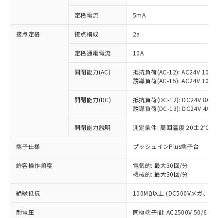
対応済み：EU RoHS指令（10物質）の
定格電流
5mA
非含有に対応した製品が提供可能な商品で
す。
接点定格
接点構成
2a
対応予定：EU RoHS指令（10物質）の非含
ご利用条件
有に対応した製品に切り替える予定のある
定格通電電流
10A
商品です。
対応予定なし：EU RoHS指令（10物質）の
開閉能力(AC)
抵抗負荷(AC-12): AC24V 10A/A
以下の条件をお読みいただき、同意のうえ
非含有に非対応の商品で、対応品を出す予
誘導負荷(AC-15): AC24V 10A/AC
ご利用ください。
定はありません。
調査・確認中：EU RoHS指令（10物質）の
開閉能力(DC)
抵抗負荷(DC-12): DC24V 8A/DC
本サービスは、当社制御機器事業取扱
※1 中国RoHS○×表
非含有の対応状況を調査中または確認中の
誘導負荷(DC-13): DC24V 4A/DC
商品の当社在庫状況および標準価格
商品です。
(税抜)を提供させていただくもので
「○」：最大均質材料含有率が中国RoHSの
開閉能力説明
測定条件: 周囲温度 20±2℃、
非該当品：ライセンス料など無形物で、有
す。
基準値以下であることを示します。
害物質有無と関係のない商品です。
当社制御機器事業取扱商品の中には、
端子仕様
プッシュインPlus端子台
「×」：最大均質材料含有率が中国RoHSの
仕入先様の事情により、非含有部品として
本サービスの対象外となる商品もある
基準値を超えていることを示します。
いたものが、含有品と判明した場合などや
当社は、これら貴社製品のうち、外国
ことをご了承ください。
許容操作頻度
電気的: 最大30回/分
「－」：未確認です。当社販売部門へお問
むを得ず変更することがあります。
為替および外国貿易法に定める商品
在庫状況および標準価格照会結果は、
機械的: 最大30回/分
い合わせください。
（以下｢規制貨物等」という）を輸出
記載している更新日時点での社内デー
*EU RoHS指令（10物質）：
または国外への提供する場合は、日本
絶縁抵抗
100MΩ以上 (DC500Vメガ、
記
タに基づき作成されるものであり、閲
説明
鉛(Pb) 1000ppm以下、 水銀(Hg) 1000ppm以下、 カド
*中国RoHS10物質の基準値 (GB/T26572)：
国政府の輸出許可(または役務取引許
号
覧された時点での実際の在庫および標
ミウム(Cd) 100ppm以下、
Pb(鉛) :1000ppm、 Hg(水銀) : 1000ppm、 Cd(カドミウ
可)を取得するなどの必要な手続きを
耐電圧
同極端子間: AC2500V 50/60
六価クロム(Cr(Ⅵ)) 1000ppm以下、ポリ臭化ビフェニル
ム) : 100ppm、
準価格とは異なる場合があることをご