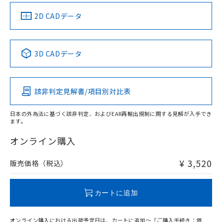
中国 RoHS
注意事項・凡例
2D CADデータ
中国 RoHS表
※1 ※2
3D CADデータ
Pb
Hg
Cd
Cr(VI)
該非判定見解書/項目別対比表
X
O
O
O
日本の外為法に基づく該非判定、およびEAR再輸出規制に関する見解が入手でき
ます。
"対応済み"や非含有の記載がされた商品であっても、流通
在庫等で未対応品が混在する可能性があります。
オンライン購入
非含有品が必要な際は、弊社営業部門もしくは販売店へお
問い合わせください。
¥ 3,520
販売価格（税込）
この製品のRoHS/REACH対応状況ページへ
カートに追加
オンライン購入における出荷予定日は、カートに追加～「ご購入手続き：価