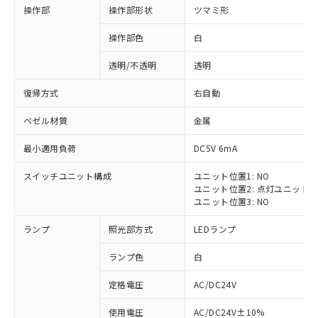
操作部
操作部形状
ツマミ形
操作部色
白
透明/不透明
透明
復帰方式
右自動
ベゼル材質
金属
最小適用負荷
DC5V 6mA
スイッチユニット構成
ユニット位置1: NO
ユニット位置2: 点灯ユニット
ユニット位置3: NO
ランプ
照光部方式
LEDランプ
ランプ色
白
定格電圧
AC/DC24V
※1 対応状況
使用電圧
AC/DC24V±10%