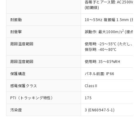
類(PBB) 1000ppm以下、ポリ臭化ジフェニルエーテル類
各端子とアース間: AC2500V 50/
Cr(Ⅵ)(六価クロム) : 1000ppm、 PBBs(ポリ臭化ビフェ
とります。
了承ください。
(PBDE) 1000ppm以下、フタル酸ビス(2-エチルヘキシ
○
一定数以上の在庫あり
ニル類) : 1000ppm、 PBDEs(ポリ臭化ジフェニルエーテ
(初期値)
当社は規制貨物を破棄する場合は、完
ル) (DEHP)(別名：DOP) 1000ppm以下、フタル酸ブチ
正式な納期状況および標準価格はお客
ル類) : 1000ppm、
ルベンジル（BBP） 1000ppm以下、フタル酸ジブチル
全に破砕するなど、違法に輸出されな
DBP(フタル酸ジブチル) : 1000ppm、 DIBP(フタル酸ジ
様のお取引先、またはお客様担当のオ
耐振動
10～55Hz 複振幅 1.5mm (接
（DBP） 1000ppm以下、フタル酸ジイソブチル
イソブチル) : 1000ppm、 BBP(フタル酸ブチルベンジ
△
一定数には満たないが在庫あり
いよう必要な手段を講じます。
ムロン制御機器販売店・当社販売員に
(DIBP) 1000ppm以下
ル) : 1000ppm、
当社は貴社製品を、核兵器、ミサイ
但し、RoHS指令で産業用監視および制御機器に対する
DEHP(フタル酸ビス(2-エチルヘキシル)) : 1000ppm
ご相談ください。
2
耐衝撃
誤動作: 最大1000m/s
(接点開
適用除外項目は除く。
ル、化学兵器、生物兵器またはその他
－
在庫なし(最新の在庫状況につ
オムロン制御機器販売店や当社販売拠
フタル酸エステル類の４物質については閾値を超える意
武器並びにこれらの製造装置等に一切
いては、お客様のお取引先、ま
図的な使用がないことを確認しています。
点は「
販売ネットワーク
」をご確認
周囲温度範囲
使用時: -25～55℃ (ただし
※2 環境保護使用期限
使用いたしません。
たはお客様担当のオムロン制御
保存時: -40～80℃
ください。
当社は、貴社製品を第三者に販売する
機器販売店・当社販売員にご確
在庫状況および標準価格結果を当社の
※2 対応予定月
「ｅ」：有害物質（10物質）のすべてが基
場合は、上記1、2および3の内容を当
周囲湿度範囲
使用時: 35～85%RH
認ください)
事前の承諾なく第三者に漏洩または開
準値以下であることを示します。
該第三者に通知します。また当社は、
示しないようお願いします。
部品在庫の切り替え状況などにより、予定
「10」：通常の使用状況下において有害物
保護構造
パネル前面: IP66
販売先および販売に係わる関係者が違
マイパーツ機能（部品リスト作成サー
空
受注生産機種、また在庫状況の
月が前後することがあります。
質が外部に漏えいし、環境に深刻な影響を
法に輸出するおそれがある場合は、取
ビス）をご利用いただくには、I-Web
白
情報を公開していない機種
感電保護クラス
Class II
及ぼさない年数を意味します。
り引きをいたしません。
メンバーズにご登録されている必要が
「－」：未確認です。当社販売部門へお問
あります。
PTI（トラッキング特性）
175
い合わせください。
お客様が当ウェブサイト上で当社にご
※3 非含有証明書ダウンロード
登録された部品リストについて、当社
汚染度
3 (EN60947-5-1)
および当社の共同利用者が、当社の製
下記の非含有証明書をダウンロードするこ
品・サービスに関するお客様との取
とができます。
合意する
キャンセル
引・商談に必要な範囲で利用すること
をご了承ください。