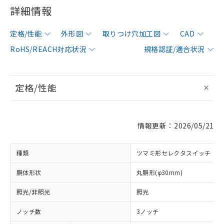
詳細情報
定格/性能
外形図
取りつけ穴加工図
CAD
RoHS/REACH対応状況
規格認証/適合状況
定格/性能
情報更新：2026/05/21
種類
ツマミ形セレクタスイッチ
胴体形状
丸胴形(φ30mm)
照光/非照光
照光
ノッチ数
3ノッチ