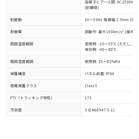
類(PBB) 1000ppm以下、ポリ臭化ジフェニルエーテル類
各端子とアース間: AC2500V 50/
Cr(Ⅵ)(六価クロム) : 1000ppm、 PBBs(ポリ臭化ビフェ
とります。
了承ください。
(PBDE) 1000ppm以下、フタル酸ビス(2-エチルヘキシ
○
一定数以上の在庫あり
ニル類) : 1000ppm、 PBDEs(ポリ臭化ジフェニルエーテ
(初期値)
当社は規制貨物を破棄する場合は、完
ル) (DEHP)(別名：DOP) 1000ppm以下、フタル酸ブチ
正式な納期状況および標準価格はお客
ル類) : 1000ppm、
ルベンジル（BBP） 1000ppm以下、フタル酸ジブチル
全に破砕するなど、違法に輸出されな
DBP(フタル酸ジブチル) : 1000ppm、 DIBP(フタル酸ジ
様のお取引先、またはお客様担当のオ
耐振動
10～55Hz 複振幅 1.5mm (接
（DBP） 1000ppm以下、フタル酸ジイソブチル
イソブチル) : 1000ppm、 BBP(フタル酸ブチルベンジ
△
一定数には満たないが在庫あり
いよう必要な手段を講じます。
ムロン制御機器販売店・当社販売員に
(DIBP) 1000ppm以下
ル) : 1000ppm、
当社は貴社製品を、核兵器、ミサイ
但し、RoHS指令で産業用監視および制御機器に対する
DEHP(フタル酸ビス(2-エチルヘキシル)) : 1000ppm
ご相談ください。
2
耐衝撃
誤動作: 最大1000m/s
(接点開
適用除外項目は除く。
ル、化学兵器、生物兵器またはその他
－
在庫なし(最新の在庫状況につ
オムロン制御機器販売店や当社販売拠
フタル酸エステル類の４物質については閾値を超える意
武器並びにこれらの製造装置等に一切
いては、お客様のお取引先、ま
図的な使用がないことを確認しています。
点は「
販売ネットワーク
」をご確認
周囲温度範囲
使用時: -25～55℃ (ただし
※2 環境保護使用期限
使用いたしません。
たはお客様担当のオムロン制御
保存時: -40～80℃
ください。
当社は、貴社製品を第三者に販売する
機器販売店・当社販売員にご確
在庫状況および標準価格結果を当社の
※2 対応予定月
「ｅ」：有害物質（10物質）のすべてが基
場合は、上記1、2および3の内容を当
周囲湿度範囲
使用時: 35～85%RH
認ください)
事前の承諾なく第三者に漏洩または開
準値以下であることを示します。
該第三者に通知します。また当社は、
示しないようお願いします。
部品在庫の切り替え状況などにより、予定
「10」：通常の使用状況下において有害物
保護構造
パネル前面: IP66
販売先および販売に係わる関係者が違
マイパーツ機能（部品リスト作成サー
空
受注生産機種、また在庫状況の
月が前後することがあります。
質が外部に漏えいし、環境に深刻な影響を
法に輸出するおそれがある場合は、取
ビス）をご利用いただくには、I-Web
白
情報を公開していない機種
感電保護クラス
Class II
及ぼさない年数を意味します。
り引きをいたしません。
メンバーズにご登録されている必要が
「－」：未確認です。当社販売部門へお問
あります。
PTI（トラッキング特性）
175
い合わせください。
お客様が当ウェブサイト上で当社にご
※3 非含有証明書ダウンロード
登録された部品リストについて、当社
汚染度
3 (EN60947-5-1)
および当社の共同利用者が、当社の製
下記の非含有証明書をダウンロードするこ
品・サービスに関するお客様との取
とができます。
合意する
キャンセル
引・商談に必要な範囲で利用すること
をご了承ください。