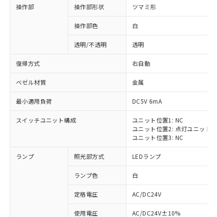
操作部
操作部形状
ツマミ形
操作部色
白
透明/不透明
透明
復帰方式
右自動
ベゼル材質
金属
最小適用負荷
DC5V 6mA
スイッチユニット構成
ユニット位置1: NC
ユニット位置2: 点灯ユニット
ユニット位置3: NC
ランプ
照光部方式
LEDランプ
ランプ色
白
定格電圧
AC/DC24V
※1 対応状況
使用電圧
AC/DC24V±10%