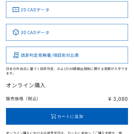
中国 RoHS
注意事項・凡例
2D CADデータ
中国 RoHS表
※1 ※2
3D CADデータ
Pb
Hg
Cd
Cr(VI)
該非判定見解書/項目別対比表
X
O
O
O
日本の外為法に基づく該非判定、およびEAR再輸出規制に関する見解が入手でき
ます。
"対応済み"や非含有の記載がされた商品であっても、流通
在庫等で未対応品が混在する可能性があります。
オンライン購入
非含有品が必要な際は、弊社営業部門もしくは販売店へお
問い合わせください。
¥ 3,080
販売価格（税込）
この製品のRoHS/REACH対応状況ページへ
カートに追加
オンライン購入における出荷予定日は、カートに追加～「ご購入手続き：価