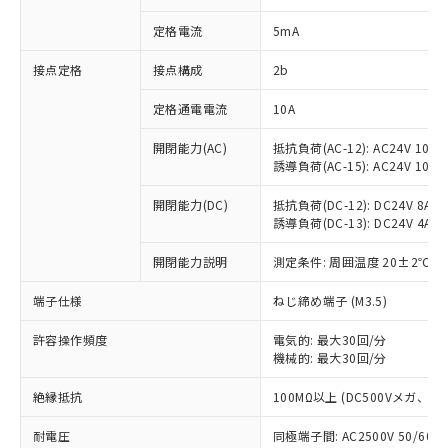
対応済み：EU RoHS指令（10物質）の
定格電流
5mA
非含有に対応した製品が提供可能な商品で
す。
接点定格
接点構成
2b
対応予定：EU RoHS指令（10物質）の非含
ご利用条件
有に対応した製品に切り替える予定のある
定格通電電流
10A
商品です。
対応予定なし：EU RoHS指令（10物質）の
開閉能力(AC)
抵抗負荷(AC-12): AC24V 10A/A
以下の条件をお読みいただき、同意のうえ
非含有に非対応の商品で、対応品を出す予
誘導負荷(AC-15): AC24V 10A/AC
ご利用ください。
定はありません。
調査・確認中：EU RoHS指令（10物質）の
開閉能力(DC)
抵抗負荷(DC-12): DC24V 8A/DC
本サービスは、当社制御機器事業取扱
※1 中国RoHS○×表
非含有の対応状況を調査中または確認中の
誘導負荷(DC-13): DC24V 4A/DC
商品の当社在庫状況および標準価格
商品です。
(税抜)を提供させていただくもので
「○」：最大均質材料含有率が中国RoHSの
開閉能力説明
測定条件: 周囲温度 20±2℃、
非該当品：ライセンス料など無形物で、有
す。
基準値以下であることを示します。
害物質有無と関係のない商品です。
当社制御機器事業取扱商品の中には、
端子仕様
ねじ締め端子 (M3.5)
「×」：最大均質材料含有率が中国RoHSの
仕入先様の事情により、非含有部品として
本サービスの対象外となる商品もある
基準値を超えていることを示します。
いたものが、含有品と判明した場合などや
当社は、これら貴社製品のうち、外国
ことをご了承ください。
許容操作頻度
電気的: 最大30回/分
「－」：未確認です。当社販売部門へお問
むを得ず変更することがあります。
為替および外国貿易法に定める商品
在庫状況および標準価格照会結果は、
機械的: 最大30回/分
い合わせください。
（以下｢規制貨物等」という）を輸出
記載している更新日時点での社内デー
*EU RoHS指令（10物質）：
または国外への提供する場合は、日本
絶縁抵抗
100MΩ以上 (DC500Vメガ、
記
タに基づき作成されるものであり、閲
説明
鉛(Pb) 1000ppm以下、 水銀(Hg) 1000ppm以下、 カド
*中国RoHS10物質の基準値 (GB/T26572)：
国政府の輸出許可(または役務取引許
号
覧された時点での実際の在庫および標
ミウム(Cd) 100ppm以下、
Pb(鉛) :1000ppm、 Hg(水銀) : 1000ppm、 Cd(カドミウ
可)を取得するなどの必要な手続きを
耐電圧
同極端子間: AC2500V 50/60
六価クロム(Cr(Ⅵ)) 1000ppm以下、ポリ臭化ビフェニル
ム) : 100ppm、
準価格とは異なる場合があることをご