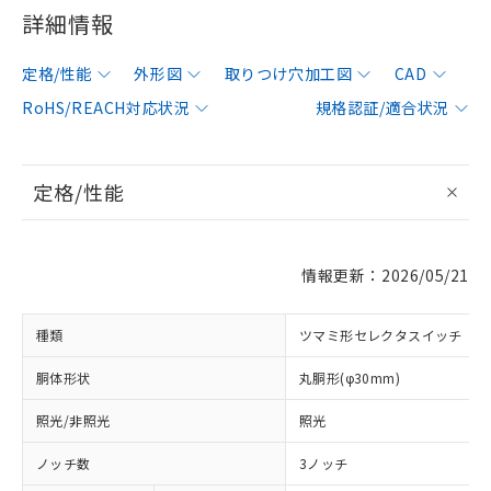
詳細情報
定格/性能
外形図
取りつけ穴加工図
CAD
RoHS/REACH対応状況
規格認証/適合状況
定格/性能
情報更新：2026/05/21
種類
ツマミ形セレクタスイッチ
胴体形状
丸胴形(φ30mm)
照光/非照光
照光
ノッチ数
3ノッチ