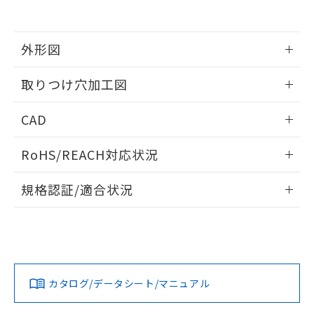
EU RoHS指令（10物質）の非含有証明書
※当社の共同利用者とは、
"個人情報
51物質の非含有証明書（当社基準）
の共同利用に関して"
の「1.共同利
※本証明書は発行日時点で非含有を証明す
用者の範囲」に記載されている法人を
るもので、過去に遡って非含有を証明する
外形図
指します。
ものではありません。
また、RoHS指令のフタル酸エステル類４
情報更新：2026/05/21
取りつけ穴加工図
物質の対応では、対応完了までの期間は出
荷製品に未対応品が混在することから備考
情報更新：2026/05/21
CAD
欄に対応日を記載しておりました。
既に当社にて対応品への在庫切替を完了
ログイン/会員登録いただくと、CADデータをダウンロー
していることから、特段のことがない限
RoHS/REACH対応状況
ドすることができます。
り、2022年1月12日より割愛しておりま
す。
情報更新：2026/7/29
規格認証/適合状況
ログイン/会員登録
EU RoHS
注意事項・凡例
A30NW-3MR-TWA-G202-WCについての規格認証/適合状況に
ついては、「カスタマーサポートセンタ お客様相談室」また
は貴社担当オムロン営業員または販売店にお問い合わせくだ
対応状況
対応予定月
※1
※2
さい。
ダウンロードデータをご利用いただく前に、以下を必ずお読
みください。
カタログ/データシート/マニュアル
対応済み
ソフトウェアの使用条件
お問い合わせ