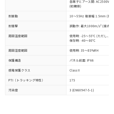
類(PBB) 1000ppm以下、ポリ臭化ジフェニルエーテル類
各端子とアース間: AC2500V 50/
Cr(Ⅵ)(六価クロム) : 1000ppm、 PBBs(ポリ臭化ビフェ
とります。
了承ください。
(PBDE) 1000ppm以下、フタル酸ビス(2-エチルヘキシ
○
一定数以上の在庫あり
ニル類) : 1000ppm、 PBDEs(ポリ臭化ジフェニルエーテ
(初期値)
当社は規制貨物を破棄する場合は、完
ル) (DEHP)(別名：DOP) 1000ppm以下、フタル酸ブチ
正式な納期状況および標準価格はお客
ル類) : 1000ppm、
ルベンジル（BBP） 1000ppm以下、フタル酸ジブチル
全に破砕するなど、違法に輸出されな
DBP(フタル酸ジブチル) : 1000ppm、 DIBP(フタル酸ジ
様のお取引先、またはお客様担当のオ
耐振動
10～55Hz 複振幅 1.5mm (接
（DBP） 1000ppm以下、フタル酸ジイソブチル
イソブチル) : 1000ppm、 BBP(フタル酸ブチルベンジ
△
一定数には満たないが在庫あり
いよう必要な手段を講じます。
ムロン制御機器販売店・当社販売員に
(DIBP) 1000ppm以下
ル) : 1000ppm、
当社は貴社製品を、核兵器、ミサイ
但し、RoHS指令で産業用監視および制御機器に対する
DEHP(フタル酸ビス(2-エチルヘキシル)) : 1000ppm
ご相談ください。
2
耐衝撃
誤動作: 最大1000m/s
(接点開
適用除外項目は除く。
ル、化学兵器、生物兵器またはその他
－
在庫なし(最新の在庫状況につ
オムロン制御機器販売店や当社販売拠
フタル酸エステル類の４物質については閾値を超える意
武器並びにこれらの製造装置等に一切
いては、お客様のお取引先、ま
図的な使用がないことを確認しています。
点は「
販売ネットワーク
」をご確認
周囲温度範囲
使用時: -25～55℃ (ただし
※2 環境保護使用期限
使用いたしません。
たはお客様担当のオムロン制御
保存時: -40～80℃
ください。
当社は、貴社製品を第三者に販売する
機器販売店・当社販売員にご確
在庫状況および標準価格結果を当社の
※2 対応予定月
「ｅ」：有害物質（10物質）のすべてが基
場合は、上記1、2および3の内容を当
周囲湿度範囲
使用時: 35～85%RH
認ください)
事前の承諾なく第三者に漏洩または開
準値以下であることを示します。
該第三者に通知します。また当社は、
示しないようお願いします。
部品在庫の切り替え状況などにより、予定
「10」：通常の使用状況下において有害物
保護構造
パネル前面: IP66
販売先および販売に係わる関係者が違
マイパーツ機能（部品リスト作成サー
空
受注生産機種、また在庫状況の
月が前後することがあります。
質が外部に漏えいし、環境に深刻な影響を
法に輸出するおそれがある場合は、取
ビス）をご利用いただくには、I-Web
白
情報を公開していない機種
感電保護クラス
Class II
及ぼさない年数を意味します。
り引きをいたしません。
メンバーズにご登録されている必要が
「－」：未確認です。当社販売部門へお問
あります。
PTI（トラッキング特性）
175
い合わせください。
お客様が当ウェブサイト上で当社にご
※3 非含有証明書ダウンロード
登録された部品リストについて、当社
汚染度
3 (EN60947-5-1)
および当社の共同利用者が、当社の製
下記の非含有証明書をダウンロードするこ
品・サービスに関するお客様との取
とができます。
合意する
キャンセル
引・商談に必要な範囲で利用すること
をご了承ください。