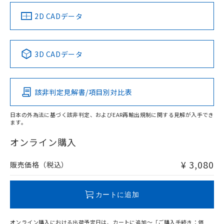
中国 RoHS
注意事項・凡例
2D CADデータ
中国 RoHS表
※1 ※2
3D CADデータ
Pb
Hg
Cd
Cr(VI)
該非判定見解書/項目別対比表
X
O
O
O
日本の外為法に基づく該非判定、およびEAR再輸出規制に関する見解が入手でき
ます。
"対応済み"や非含有の記載がされた商品であっても、流通
在庫等で未対応品が混在する可能性があります。
オンライン購入
非含有品が必要な際は、弊社営業部門もしくは販売店へお
問い合わせください。
¥ 3,080
販売価格（税込）
この製品のRoHS/REACH対応状況ページへ
カートに追加
オンライン購入における出荷予定日は、カートに追加～「ご購入手続き：価