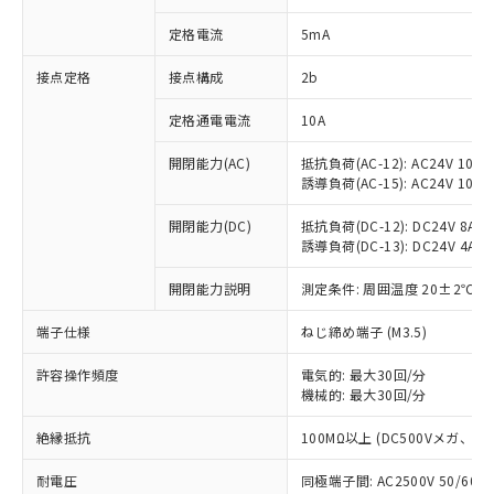
対応済み：EU RoHS指令（10物質）の
定格電流
5mA
非含有に対応した製品が提供可能な商品で
す。
接点定格
接点構成
2b
対応予定：EU RoHS指令（10物質）の非含
ご利用条件
有に対応した製品に切り替える予定のある
定格通電電流
10A
商品です。
対応予定なし：EU RoHS指令（10物質）の
開閉能力(AC)
抵抗負荷(AC-12): AC24V 10A/A
以下の条件をお読みいただき、同意のうえ
非含有に非対応の商品で、対応品を出す予
誘導負荷(AC-15): AC24V 10A/AC
ご利用ください。
定はありません。
調査・確認中：EU RoHS指令（10物質）の
開閉能力(DC)
抵抗負荷(DC-12): DC24V 8A/DC
本サービスは、当社制御機器事業取扱
※1 中国RoHS○×表
非含有の対応状況を調査中または確認中の
誘導負荷(DC-13): DC24V 4A/DC
商品の当社在庫状況および標準価格
商品です。
(税抜)を提供させていただくもので
「○」：最大均質材料含有率が中国RoHSの
開閉能力説明
測定条件: 周囲温度 20±2℃、
非該当品：ライセンス料など無形物で、有
す。
基準値以下であることを示します。
害物質有無と関係のない商品です。
当社制御機器事業取扱商品の中には、
端子仕様
ねじ締め端子 (M3.5)
「×」：最大均質材料含有率が中国RoHSの
仕入先様の事情により、非含有部品として
本サービスの対象外となる商品もある
基準値を超えていることを示します。
いたものが、含有品と判明した場合などや
当社は、これら貴社製品のうち、外国
ことをご了承ください。
許容操作頻度
電気的: 最大30回/分
「－」：未確認です。当社販売部門へお問
むを得ず変更することがあります。
為替および外国貿易法に定める商品
在庫状況および標準価格照会結果は、
機械的: 最大30回/分
い合わせください。
（以下｢規制貨物等」という）を輸出
記載している更新日時点での社内デー
*EU RoHS指令（10物質）：
または国外への提供する場合は、日本
絶縁抵抗
100MΩ以上 (DC500Vメガ、
記
タに基づき作成されるものであり、閲
説明
鉛(Pb) 1000ppm以下、 水銀(Hg) 1000ppm以下、 カド
*中国RoHS10物質の基準値 (GB/T26572)：
国政府の輸出許可(または役務取引許
号
覧された時点での実際の在庫および標
ミウム(Cd) 100ppm以下、
Pb(鉛) :1000ppm、 Hg(水銀) : 1000ppm、 Cd(カドミウ
可)を取得するなどの必要な手続きを
耐電圧
同極端子間: AC2500V 50/60
六価クロム(Cr(Ⅵ)) 1000ppm以下、ポリ臭化ビフェニル
ム) : 100ppm、
準価格とは異なる場合があることをご