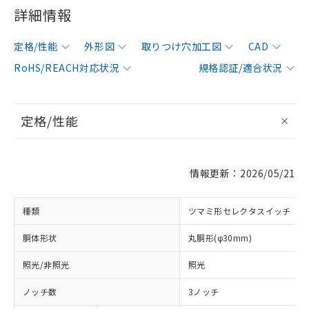
詳細情報
定格/性能
外形図
取りつけ穴加工図
CAD
RoHS/REACH対応状況
規格認証/適合状況
定格/性能
情報更新：2026/05/21
種類
ツマミ形セレクタスイッチ
胴体形状
丸胴形(φ30mm)
照光/非照光
照光
ノッチ数
3ノッチ