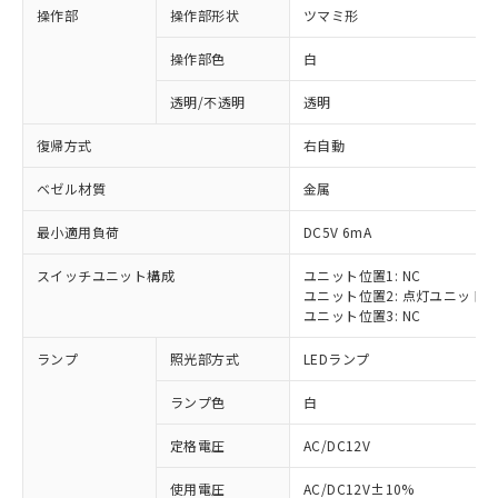
操作部
操作部形状
ツマミ形
操作部色
白
透明/不透明
透明
復帰方式
右自動
ベゼル材質
金属
最小適用負荷
DC5V 6mA
スイッチユニット構成
ユニット位置1: NC
ユニット位置2: 点灯ユニット
ユニット位置3: NC
ランプ
照光部方式
LEDランプ
ランプ色
白
定格電圧
AC/DC12V
※1 対応状況
使用電圧
AC/DC12V±10%