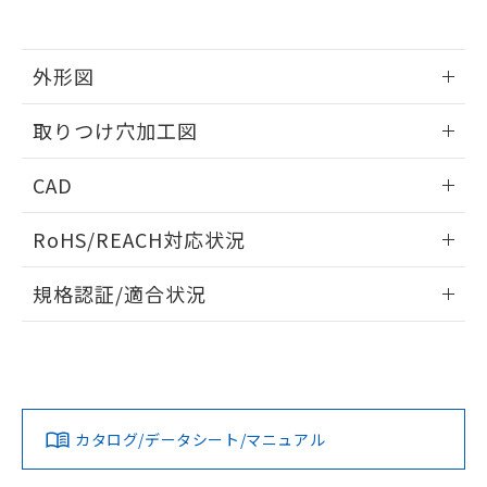
EU RoHS指令（10物質）の非含有証明書
※当社の共同利用者とは、
"個人情報
51物質の非含有証明書（当社基準）
の共同利用に関して"
の「1.共同利
※本証明書は発行日時点で非含有を証明す
用者の範囲」に記載されている法人を
るもので、過去に遡って非含有を証明する
外形図
指します。
ものではありません。
また、RoHS指令のフタル酸エステル類４
情報更新：2026/05/21
取りつけ穴加工図
物質の対応では、対応完了までの期間は出
荷製品に未対応品が混在することから備考
情報更新：2026/05/21
CAD
欄に対応日を記載しておりました。
既に当社にて対応品への在庫切替を完了
ログイン/会員登録いただくと、CADデータをダウンロー
していることから、特段のことがない限
RoHS/REACH対応状況
ドすることができます。
り、2022年1月12日より割愛しておりま
す。
情報更新：2026/7/29
規格認証/適合状況
ログイン/会員登録
EU RoHS
注意事項・凡例
A30NW-3MR-TWA-G202-WBについての規格認証/適合状況
については、「カスタマーサポートセンタ お客様相談室」ま
たは貴社担当オムロン営業員または販売店にお問い合わせく
対応状況
対応予定月
※1
※2
ださい。
ダウンロードデータをご利用いただく前に、以下を必ずお読
みください。
カタログ/データシート/マニュアル
対応済み
ソフトウェアの使用条件
お問い合わせ