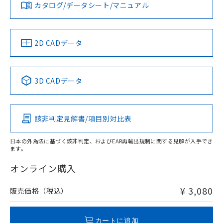
みください。
カタログ/データシート/マニュアル
対応済み
ソフトウェアの使用条件
お問い合わせ
中国 RoHS
注意事項・凡例
2D CADデータ
中国 RoHS表
※1 ※2
3D CADデータ
Pb
Hg
Cd
Cr(VI)
該非判定見解書/項目別対比表
O
O
O
O
日本の外為法に基づく該非判定、およびEAR再輸出規制に関する見解が入手でき
ます。
"対応済み"や非含有の記載がされた商品であっても、流通
在庫等で未対応品が混在する可能性があります。
オンライン購入
非含有品が必要な際は、弊社営業部門もしくは販売店へお
問い合わせください。
¥ 3,080
販売価格（税込）
この製品のRoHS/REACH対応状況ページへ
カートに追加