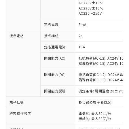
AC220V±10%
AC230V±10%
対応済み：EU RoHS指令（10物質）の
AC220～250V
非含有に対応した製品が提供可能な商品で
す。
定格電流
5mA
対応予定：EU RoHS指令（10物質）の非含
ご利用条件
有に対応した製品に切り替える予定のある
接点定格
接点構成
2a
商品です。
定格通電電流
10A
対応予定なし：EU RoHS指令（10物質）の
以下の条件をお読みいただき、同意のうえ
非含有に非対応の商品で、対応品を出す予
ご利用ください。
開閉能力(AC)
抵抗負荷(AC-12): AC24V 10A/A
定はありません。
誘導負荷(AC-15): AC24V 10A/AC
調査・確認中：EU RoHS指令（10物質）の
本サービスは、当社制御機器事業取扱
※1 中国RoHS○×表
非含有の対応状況を調査中または確認中の
商品の当社在庫状況および標準価格
開閉能力(DC)
抵抗負荷(DC-12): DC24V 8A/DC
商品です。
誘導負荷(DC-13): DC24V 4A/DC
(税抜)を提供させていただくもので
「○」：最大均質材料含有率が中国RoHSの
非該当品：ライセンス料など無形物で、有
す。
基準値以下であることを示します。
害物質有無と関係のない商品です。
開閉能力説明
測定条件: 周囲温度 20±2℃、
当社制御機器事業取扱商品の中には、
「×」：最大均質材料含有率が中国RoHSの
仕入先様の事情により、非含有部品として
本サービスの対象外となる商品もある
基準値を超えていることを示します。
いたものが、含有品と判明した場合などや
端子仕様
ねじ締め端子 (M3.5)
当社は、これら貴社製品のうち、外国
ことをご了承ください。
「－」：未確認です。当社販売部門へお問
むを得ず変更することがあります。
為替および外国貿易法に定める商品
在庫状況および標準価格照会結果は、
い合わせください。
許容操作頻度
電気的: 最大30回/分
（以下｢規制貨物等」という）を輸出
記載している更新日時点での社内デー
機械的: 最大30回/分
*EU RoHS指令（10物質）：
または国外への提供する場合は、日本
記
タに基づき作成されるものであり、閲
説明
鉛(Pb) 1000ppm以下、 水銀(Hg) 1000ppm以下、 カド
*中国RoHS10物質の基準値 (GB/T26572)：
国政府の輸出許可(または役務取引許
ミウム(Cd) 100ppm以下、