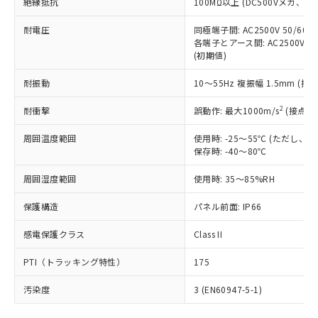
号
覧された時点での実際の在庫および標
絶縁抵抗
100MΩ以上 (DC500Vメガ、
Pb(鉛) :1000ppm、 Hg(水銀) : 1000ppm、 Cd(カドミウ
可)を取得するなどの必要な手続きを
六価クロム(Cr(Ⅵ)) 1000ppm以下、ポリ臭化ビフェニル
ム) : 100ppm、
準価格とは異なる場合があることをご
類(PBB) 1000ppm以下、ポリ臭化ジフェニルエーテル類
Cr(Ⅵ)(六価クロム) : 1000ppm、 PBBs(ポリ臭化ビフェ
とります。
了承ください。
耐電圧
同極端子間: AC2500V 50/60
(PBDE) 1000ppm以下、フタル酸ビス(2-エチルヘキシ
○
一定数以上の在庫あり
ニル類) : 1000ppm、 PBDEs(ポリ臭化ジフェニルエーテ
当社は規制貨物を破棄する場合は、完
各端子とアース間: AC2500V 50/
ル) (DEHP)(別名：DOP) 1000ppm以下、フタル酸ブチ
正式な納期状況および標準価格はお客
ル類) : 1000ppm、
ルベンジル（BBP） 1000ppm以下、フタル酸ジブチル
全に破砕するなど、違法に輸出されな
(初期値)
DBP(フタル酸ジブチル) : 1000ppm、 DIBP(フタル酸ジ
様のお取引先、またはお客様担当のオ
（DBP） 1000ppm以下、フタル酸ジイソブチル
イソブチル) : 1000ppm、 BBP(フタル酸ブチルベンジ
△
一定数には満たないが在庫あり
いよう必要な手段を講じます。
ムロン制御機器販売店・当社販売員に
(DIBP) 1000ppm以下
ル) : 1000ppm、
耐振動
10～55Hz 複振幅 1.5mm (接
当社は貴社製品を、核兵器、ミサイ
但し、RoHS指令で産業用監視および制御機器に対する
DEHP(フタル酸ビス(2-エチルヘキシル)) : 1000ppm
ご相談ください。
適用除外項目は除く。
ル、化学兵器、生物兵器またはその他
－
在庫なし(最新の在庫状況につ
オムロン制御機器販売店や当社販売拠
フタル酸エステル類の４物質については閾値を超える意
2
耐衝撃
誤動作: 最大1000m/s
(接点開
武器並びにこれらの製造装置等に一切
いては、お客様のお取引先、ま
図的な使用がないことを確認しています。
点は「
販売ネットワーク
」をご確認
※2 環境保護使用期限
使用いたしません。
たはお客様担当のオムロン制御
ください。
周囲温度範囲
使用時: -25～55℃ (ただし
当社は、貴社製品を第三者に販売する
機器販売店・当社販売員にご確
在庫状況および標準価格結果を当社の
保存時: -40～80℃
※2 対応予定月
「ｅ」：有害物質（10物質）のすべてが基
場合は、上記1、2および3の内容を当
認ください)
事前の承諾なく第三者に漏洩または開
準値以下であることを示します。
該第三者に通知します。また当社は、
示しないようお願いします。
周囲湿度範囲
使用時: 35～85%RH
部品在庫の切り替え状況などにより、予定
「10」：通常の使用状況下において有害物
販売先および販売に係わる関係者が違
マイパーツ機能（部品リスト作成サー
空
受注生産機種、また在庫状況の
月が前後することがあります。
質が外部に漏えいし、環境に深刻な影響を
法に輸出するおそれがある場合は、取
保護構造
パネル前面: IP66
ビス）をご利用いただくには、I-Web
白
情報を公開していない機種
及ぼさない年数を意味します。
り引きをいたしません。
メンバーズにご登録されている必要が
「－」：未確認です。当社販売部門へお問
感電保護クラス
Class II
あります。
い合わせください。
お客様が当ウェブサイト上で当社にご
※3 非含有証明書ダウンロード
PTI（トラッキング特性）
175
登録された部品リストについて、当社
および当社の共同利用者が、当社の製
汚染度
3 (EN60947-5-1)
下記の非含有証明書をダウンロードするこ
品・サービスに関するお客様との取
とができます。
合意する
キャンセル
引・商談に必要な範囲で利用すること