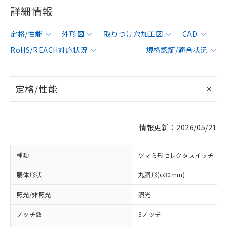
詳細情報
定格/性能
外形図
取りつけ穴加工図
CAD
RoHS/REACH対応状況
規格認証/適合状況
定格/性能
情報更新：2026/05/21
種類
ツマミ形セレクタスイッチ
胴体形状
丸胴形(φ30mm)
照光/非照光
照光
ノッチ数
3ノッチ