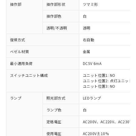
操作部
操作部形状
ツマミ形
操作部色
白
透明/不透明
透明
復帰方式
右自動
ベゼル材質
金属
最小適用負荷
DC5V 6mA
スイッチユニット構成
ユニット位置1: NO
ユニット位置2: 点灯ユニット
ユニット位置3: NO
ランプ
照光部方式
LEDランプ
ランプ色
白
定格電圧
AC200V、AC220V、AC230V、
使用電圧
AC200V±10%
※1 対応状況