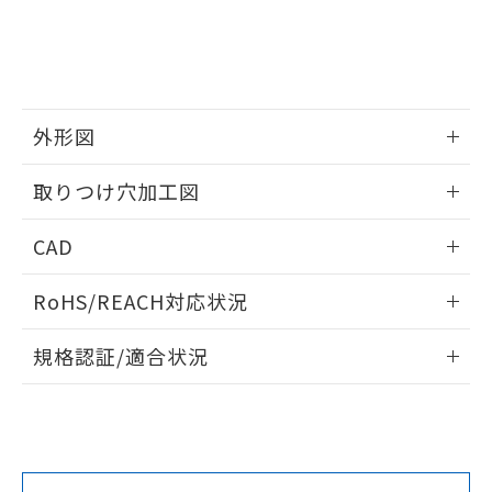
をご了承ください。
EU RoHS指令（10物質）の非含有証明書
※当社の共同利用者とは、
"個人情報
51物質の非含有証明書（当社基準）
の共同利用に関して"
の「1.共同利
※本証明書は発行日時点で非含有を証明す
用者の範囲」に記載されている法人を
るもので、過去に遡って非含有を証明する
指します。
ものではありません。
外形図
また、RoHS指令のフタル酸エステル類４
物質の対応では、対応完了までの期間は出
情報更新：2026/05/21
取りつけ穴加工図
荷製品に未対応品が混在することから備考
欄に対応日を記載しておりました。
情報更新：2026/05/21
既に当社にて対応品への在庫切替を完了
CAD
していることから、特段のことがない限
り、2022年1月12日より割愛しておりま
ログイン/会員登録いただくと、CADデータをダウンロー
RoHS/REACH対応状況
す。
ドすることができます。
情報更新：2026/7/29
規格認証/適合状況
ログイン/会員登録
EU RoHS
注意事項・凡例
A30NW-3MR-TWA-G101-WEについての規格認証/適合状況に
ついては、「カスタマーサポートセンタ お客様相談室」また
は貴社担当オムロン営業員または販売店にお問い合わせくだ
対応状況
対応予定月
※1
※2
さい。
ダウンロードデータをご利用いただく前に、以下を必ずお読