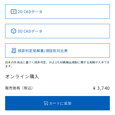
中国 RoHS
注意事項・凡例
2D CADデータ
中国 RoHS表
※1 ※2
3D CADデータ
Pb
Hg
Cd
Cr(VI)
該非判定見解書/項目別対比表
O
O
O
O
日本の外為法に基づく該非判定、およびEAR再輸出規制に関する見解が入手でき
ます。
"対応済み"や非含有の記載がされた商品であっても、流通
在庫等で未対応品が混在する可能性があります。
オンライン購入
非含有品が必要な際は、弊社営業部門もしくは販売店へお
問い合わせください。
¥ 3,740
販売価格（税込）
この製品のRoHS/REACH対応状況ページへ
カートに追加