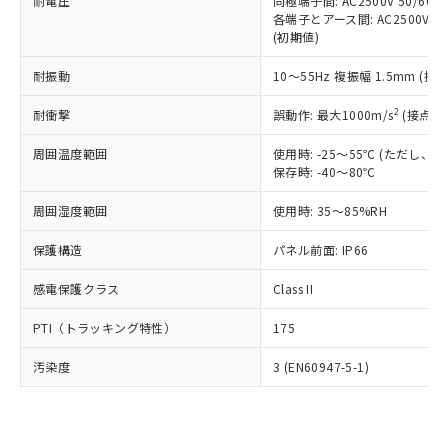
準価格とは異なる場合があることをご
耐電圧
同極端子間: AC2500V 50/60
類(PBB) 1000ppm以下、ポリ臭化ジフェニルエーテル類
Cr(Ⅵ)(六価クロム) : 1000ppm、 PBBs(ポリ臭化ビフェ
とります。
各端子とアース間: AC2500V 50/
了承ください。
(PBDE) 1000ppm以下、フタル酸ビス(2-エチルヘキシ
○
一定数以上の在庫あり
ニル類) : 1000ppm、 PBDEs(ポリ臭化ジフェニルエーテ
当社は規制貨物を破棄する場合は、完
(初期値)
ル) (DEHP)(別名：DOP) 1000ppm以下、フタル酸ブチ
正式な納期状況および標準価格はお客
ル類) : 1000ppm、
ルベンジル（BBP） 1000ppm以下、フタル酸ジブチル
全に破砕するなど、違法に輸出されな
DBP(フタル酸ジブチル) : 1000ppm、 DIBP(フタル酸ジ
様のお取引先、またはお客様担当のオ
（DBP） 1000ppm以下、フタル酸ジイソブチル
イソブチル) : 1000ppm、 BBP(フタル酸ブチルベンジ
△
一定数には満たないが在庫あり
耐振動
10～55Hz 複振幅 1.5mm (接
いよう必要な手段を講じます。
ムロン制御機器販売店・当社販売員に
(DIBP) 1000ppm以下
ル) : 1000ppm、
当社は貴社製品を、核兵器、ミサイ
但し、RoHS指令で産業用監視および制御機器に対する
DEHP(フタル酸ビス(2-エチルヘキシル)) : 1000ppm
ご相談ください。
2
耐衝撃
適用除外項目は除く。
誤動作: 最大1000m/s
(接点開
ル、化学兵器、生物兵器またはその他
－
在庫なし(最新の在庫状況につ
オムロン制御機器販売店や当社販売拠
フタル酸エステル類の４物質については閾値を超える意
武器並びにこれらの製造装置等に一切
いては、お客様のお取引先、ま
図的な使用がないことを確認しています。
点は「
販売ネットワーク
」をご確認
周囲温度範囲
使用時: -25～55℃ (ただし
※2 環境保護使用期限
使用いたしません。
たはお客様担当のオムロン制御
ください。
保存時: -40～80℃
当社は、貴社製品を第三者に販売する
機器販売店・当社販売員にご確
在庫状況および標準価格結果を当社の
※2 対応予定月
「ｅ」：有害物質（10物質）のすべてが基
場合は、上記1、2および3の内容を当
認ください)
事前の承諾なく第三者に漏洩または開
周囲湿度範囲
使用時: 35～85%RH
準値以下であることを示します。
該第三者に通知します。また当社は、
示しないようお願いします。
部品在庫の切り替え状況などにより、予定
「10」：通常の使用状況下において有害物
販売先および販売に係わる関係者が違
保護構造
パネル前面: IP66
マイパーツ機能（部品リスト作成サー
空
受注生産機種、また在庫状況の
月が前後することがあります。
質が外部に漏えいし、環境に深刻な影響を
法に輸出するおそれがある場合は、取
ビス）をご利用いただくには、I-Web
白
情報を公開していない機種
及ぼさない年数を意味します。
り引きをいたしません。
感電保護クラス
Class II
メンバーズにご登録されている必要が
「－」：未確認です。当社販売部門へお問
あります。
い合わせください。
PTI（トラッキング特性）
175
お客様が当ウェブサイト上で当社にご
※3 非含有証明書ダウンロード
登録された部品リストについて、当社
汚染度
3 (EN60947-5-1)
および当社の共同利用者が、当社の製
下記の非含有証明書をダウンロードするこ
品・サービスに関するお客様との取
とができます。
合意する
キャンセル
引・商談に必要な範囲で利用すること
をご了承ください。