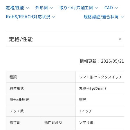
定格/性能
外形図
取りつけ穴加工図
CAD
RoHS/REACH対応状況
規格認証/適合状況
定格/性能
情報更新：2026/05/21
種類
ツマミ形セレクタスイッチ
胴体形状
丸胴形(φ30mm)
照光/非照光
照光
ノッチ数
3ノッチ
操作部
操作部形状
ツマミ形