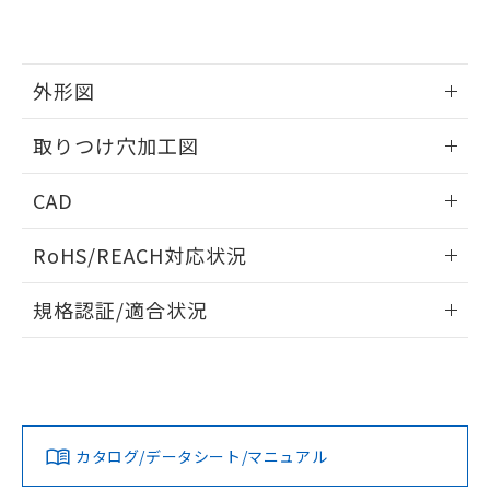
EU RoHS指令（10物質）の非含有証明書
※当社の共同利用者とは、
"個人情報
51物質の非含有証明書（当社基準）
の共同利用に関して"
の「1.共同利
※本証明書は発行日時点で非含有を証明す
用者の範囲」に記載されている法人を
るもので、過去に遡って非含有を証明する
指します。
外形図
ものではありません。
また、RoHS指令のフタル酸エステル類４
情報更新：2026/05/21
取りつけ穴加工図
物質の対応では、対応完了までの期間は出
荷製品に未対応品が混在することから備考
情報更新：2026/05/21
欄に対応日を記載しておりました。
CAD
既に当社にて対応品への在庫切替を完了
していることから、特段のことがない限
ログイン/会員登録いただくと、CADデータをダウンロー
RoHS/REACH対応状況
り、2022年1月12日より割愛しておりま
ドすることができます。
す。
情報更新：2026/7/29
規格認証/適合状況
ログイン/会員登録
EU RoHS
注意事項・凡例
A30NW-3MR-TRA-P202-REについての規格認証/適合状況に
ついては、「カスタマーサポートセンタ お客様相談室」また
は貴社担当オムロン営業員または販売店にお問い合わせくだ
対応状況
対応予定月
※1
※2
さい。
ダウンロードデータをご利用いただく前に、以下を必ずお読
みください。
カタログ/データシート/マニュアル
対応済み
ソフトウェアの使用条件
お問い合わせ