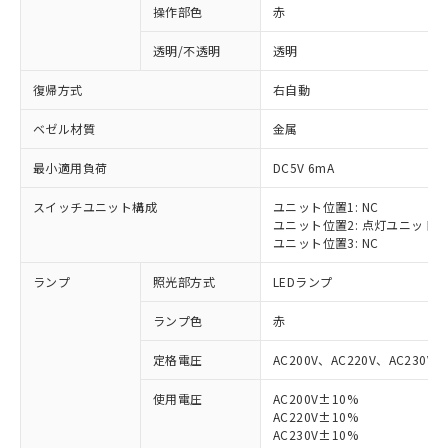
操作部色
赤
透明/不透明
透明
復帰方式
右自動
ベゼル材質
金属
最小適用負荷
DC5V 6mA
スイッチユニット構成
ユニット位置1: NC
ユニット位置2: 点灯ユニット
ユニット位置3: NC
ランプ
照光部方式
LEDランプ
ランプ色
赤
定格電圧
AC200V、AC220V、AC230V、
使用電圧
AC200V±10%
AC220V±10%
※1 対応状況
AC230V±10%