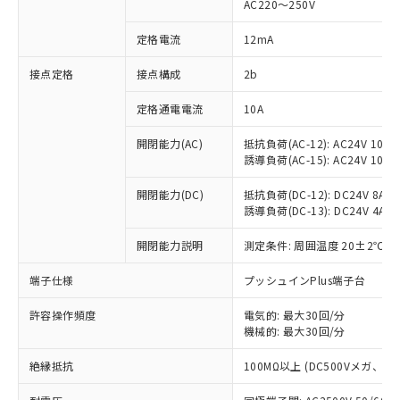
AC220～250V
対応済み：EU RoHS指令（10物質）の
非含有に対応した製品が提供可能な商品で
定格電流
12mA
す。
対応予定：EU RoHS指令（10物質）の非含
接点定格
接点構成
2b
ご利用条件
有に対応した製品に切り替える予定のある
定格通電電流
10A
商品です。
対応予定なし：EU RoHS指令（10物質）の
以下の条件をお読みいただき、同意のうえ
開閉能力(AC)
抵抗負荷(AC-12): AC24V 10A/A
非含有に非対応の商品で、対応品を出す予
誘導負荷(AC-15): AC24V 10A/AC
ご利用ください。
定はありません。
調査・確認中：EU RoHS指令（10物質）の
本サービスは、当社制御機器事業取扱
開閉能力(DC)
抵抗負荷(DC-12): DC24V 8A/DC
※1 中国RoHS○×表
非含有の対応状況を調査中または確認中の
誘導負荷(DC-13): DC24V 4A/DC
商品の当社在庫状況および標準価格
商品です。
(税抜)を提供させていただくもので
「○」：最大均質材料含有率が中国RoHSの
非該当品：ライセンス料など無形物で、有
開閉能力説明
測定条件: 周囲温度 20±2℃、
す。
基準値以下であることを示します。
害物質有無と関係のない商品です。
当社制御機器事業取扱商品の中には、
「×」：最大均質材料含有率が中国RoHSの
仕入先様の事情により、非含有部品として
端子仕様
プッシュインPlus端子台
本サービスの対象外となる商品もある
基準値を超えていることを示します。
いたものが、含有品と判明した場合などや
当社は、これら貴社製品のうち、外国
ことをご了承ください。
「－」：未確認です。当社販売部門へお問
許容操作頻度
電気的: 最大30回/分
むを得ず変更することがあります。
為替および外国貿易法に定める商品
在庫状況および標準価格照会結果は、
機械的: 最大30回/分
い合わせください。
（以下｢規制貨物等」という）を輸出
記載している更新日時点での社内デー
*EU RoHS指令（10物質）：
または国外への提供する場合は、日本
記
タに基づき作成されるものであり、閲
説明
絶縁抵抗
100MΩ以上 (DC500Vメガ、
鉛(Pb) 1000ppm以下、 水銀(Hg) 1000ppm以下、 カド
*中国RoHS10物質の基準値 (GB/T26572)：
国政府の輸出許可(または役務取引許
号
覧された時点での実際の在庫および標
ミウム(Cd) 100ppm以下、
Pb(鉛) :1000ppm、 Hg(水銀) : 1000ppm、 Cd(カドミウ
可)を取得するなどの必要な手続きを
六価クロム(Cr(Ⅵ)) 1000ppm以下、ポリ臭化ビフェニル
ム) : 100ppm、