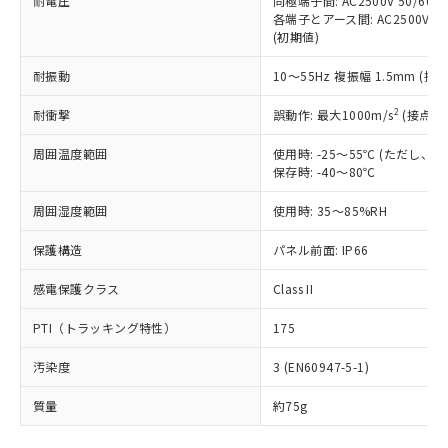
耐電圧
同極端子間: AC2500V 50/60
「－」：未確認です。当社販売部門へお問
むを得ず変更することがあります。
為替および外国貿易法に定める商品
在庫状況および標準価格照会結果は、
各端子とアース間: AC2500V 50/
い合わせください。
（以下｢規制貨物等」という）を輸出
(初期値)
記載している更新日時点での社内デー
*EU RoHS指令（10物質）：
または国外への提供する場合は、日本
記
タに基づき作成されるものであり、閲
説明
鉛(Pb) 1000ppm以下、 水銀(Hg) 1000ppm以下、 カド
*中国RoHS10物質の基準値 (GB/T26572)：
国政府の輸出許可(または役務取引許
耐振動
10～55Hz 複振幅 1.5mm (接
号
覧された時点での実際の在庫および標
ミウム(Cd) 100ppm以下、
Pb(鉛) :1000ppm、 Hg(水銀) : 1000ppm、 Cd(カドミウ
可)を取得するなどの必要な手続きを
六価クロム(Cr(Ⅵ)) 1000ppm以下、ポリ臭化ビフェニル
ム) : 100ppm、
準価格とは異なる場合があることをご
類(PBB) 1000ppm以下、ポリ臭化ジフェニルエーテル類
2
Cr(Ⅵ)(六価クロム) : 1000ppm、 PBBs(ポリ臭化ビフェ
耐衝撃
誤動作: 最大1000m/s
(接点開
とります。
了承ください。
(PBDE) 1000ppm以下、フタル酸ビス(2-エチルヘキシ
○
一定数以上の在庫あり
ニル類) : 1000ppm、 PBDEs(ポリ臭化ジフェニルエーテ
当社は規制貨物を破棄する場合は、完
ル) (DEHP)(別名：DOP) 1000ppm以下、フタル酸ブチ
正式な納期状況および標準価格はお客
ル類) : 1000ppm、
周囲温度範囲
使用時: -25～55℃ (ただし
ルベンジル（BBP） 1000ppm以下、フタル酸ジブチル
全に破砕するなど、違法に輸出されな
DBP(フタル酸ジブチル) : 1000ppm、 DIBP(フタル酸ジ
様のお取引先、またはお客様担当のオ
（DBP） 1000ppm以下、フタル酸ジイソブチル
保存時: -40～80℃
イソブチル) : 1000ppm、 BBP(フタル酸ブチルベンジ
△
一定数には満たないが在庫あり
いよう必要な手段を講じます。
ムロン制御機器販売店・当社販売員に
(DIBP) 1000ppm以下
ル) : 1000ppm、
当社は貴社製品を、核兵器、ミサイ
但し、RoHS指令で産業用監視および制御機器に対する
DEHP(フタル酸ビス(2-エチルヘキシル)) : 1000ppm
ご相談ください。
周囲湿度範囲
使用時: 35～85%RH
適用除外項目は除く。
ル、化学兵器、生物兵器またはその他
－
在庫なし(最新の在庫状況につ
オムロン制御機器販売店や当社販売拠
フタル酸エステル類の４物質については閾値を超える意
武器並びにこれらの製造装置等に一切
いては、お客様のお取引先、ま
図的な使用がないことを確認しています。
点は「
販売ネットワーク
」をご確認
保護構造
パネル前面: IP66
※2 環境保護使用期限
使用いたしません。
たはお客様担当のオムロン制御
ください。
当社は、貴社製品を第三者に販売する
機器販売店・当社販売員にご確
感電保護クラス
Class II
在庫状況および標準価格結果を当社の
※2 対応予定月
「ｅ」：有害物質（10物質）のすべてが基
場合は、上記1、2および3の内容を当
認ください)
事前の承諾なく第三者に漏洩または開
準値以下であることを示します。
該第三者に通知します。また当社は、
PTI（トラッキング特性）
175
示しないようお願いします。
部品在庫の切り替え状況などにより、予定
「10」：通常の使用状況下において有害物
販売先および販売に係わる関係者が違
マイパーツ機能（部品リスト作成サー
空
受注生産機種、また在庫状況の
月が前後することがあります。
質が外部に漏えいし、環境に深刻な影響を
汚染度
3 (EN60947-5-1)
法に輸出するおそれがある場合は、取
ビス）をご利用いただくには、I-Web
白
情報を公開していない機種
及ぼさない年数を意味します。
り引きをいたしません。
メンバーズにご登録されている必要が
質量
約75g
「－」：未確認です。当社販売部門へお問
あります。
い合わせください。
お客様が当ウェブサイト上で当社にご