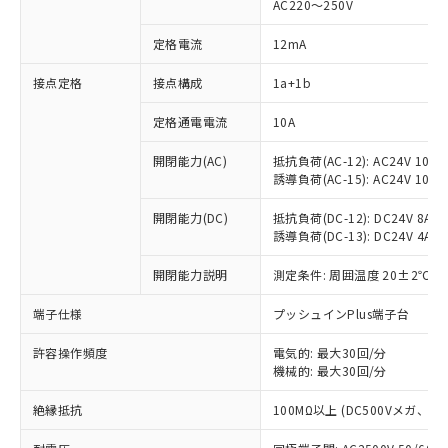
AC220～250V
定格電流
12mA
※1 対応状況
接点定格
接点構成
1a+1b
対応済み：EU RoHS指令（10物質）の
定格通電電流
10A
非含有に対応した製品が提供可能な商品で
開閉能力(AC)
抵抗負荷(AC-12): AC24V 10A/A
す。
誘導負荷(AC-15): AC24V 10A/AC
対応予定：EU RoHS指令（10物質）の非含
ご利用条件
有に対応した製品に切り替える予定のある
開閉能力(DC)
抵抗負荷(DC-12): DC24V 8A/DC
商品です。
誘導負荷(DC-13): DC24V 4A/DC
対応予定なし：EU RoHS指令（10物質）の
以下の条件をお読みいただき、同意のうえ
非含有に非対応の商品で、対応品を出す予
開閉能力説明
測定条件: 周囲温度 20±2℃、
ご利用ください。
定はありません。
調査・確認中：EU RoHS指令（10物質）の
端子仕様
プッシュインPlus端子台
本サービスは、当社制御機器事業取扱
※1 中国RoHS○×表
非含有の対応状況を調査中または確認中の
商品の当社在庫状況および標準価格
商品です。
許容操作頻度
電気的: 最大30回/分
(税抜)を提供させていただくもので
「○」：最大均質材料含有率が中国RoHSの
機械的: 最大30回/分
非該当品：ライセンス料など無形物で、有
す。
基準値以下であることを示します。
害物質有無と関係のない商品です。
当社制御機器事業取扱商品の中には、
絶縁抵抗
100MΩ以上 (DC500Vメガ、
「×」：最大均質材料含有率が中国RoHSの
仕入先様の事情により、非含有部品として
本サービスの対象外となる商品もある
基準値を超えていることを示します。
いたものが、含有品と判明した場合などや
当社は、これら貴社製品のうち、外国
ことをご了承ください。