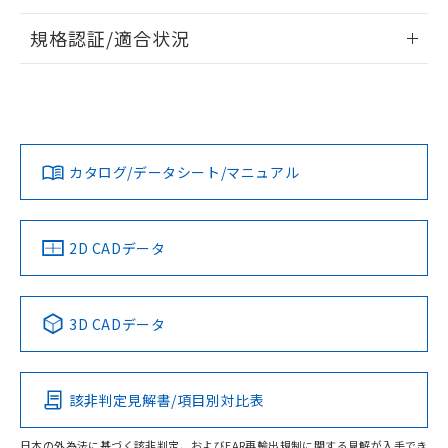
情報更新：2026/7/29
規格認証/適合状況
ログイン/会員登録
EU RoHS
注意事項・凡例
A30NW-3MR-TRA-P201-REについての規格認証/適合状況に
ついては、「カスタマーサポートセンタ お客様相談室」また
は貴社担当オムロン営業員または販売店にお問い合わせくだ
対応状況
対応予定月
※1
※2
さい。
ダウンロードデータをご利用いただく前に、以下を必ずお読
みください。
カタログ/データシート/マニュアル
対応済み
ソフトウェアの使用条件
お問い合わせ
中国 RoHS
注意事項・凡例
2D CADデータ
中国 RoHS表
※1 ※2
3D CADデータ
Pb
Hg
Cd
Cr(VI)
該非判定見解書/項目別対比表
O
O
O
O
日本の外為法に基づく該非判定、およびEAR再輸出規制に関する見解が入手でき