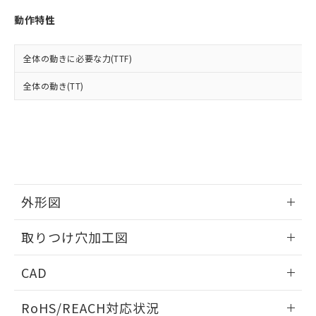
※3 非含有証明書ダウンロード
登録された部品リストについて、当社
動作特性
および当社の共同利用者が、当社の製
下記の非含有証明書をダウンロードするこ
品・サービスに関するお客様との取
とができます。
合意する
キャンセル
引・商談に必要な範囲で利用すること
全体の動きに必要な力(TTF)
をご了承ください。
EU RoHS指令（10物質）の非含有証明書
※当社の共同利用者とは、
"個人情報
全体の動き(TT)
51物質の非含有証明書（当社基準）
の共同利用に関して"
の「1.共同利
※本証明書は発行日時点で非含有を証明す
用者の範囲」に記載されている法人を
るもので、過去に遡って非含有を証明する
指します。
ものではありません。
また、RoHS指令のフタル酸エステル類４
物質の対応では、対応完了までの期間は出
荷製品に未対応品が混在することから備考
欄に対応日を記載しておりました。
外形図
既に当社にて対応品への在庫切替を完了
していることから、特段のことがない限
情報更新：2026/05/21
取りつけ穴加工図
り、2022年1月12日より割愛しておりま
す。
情報更新：2026/05/21
CAD
ログイン/会員登録いただくと、CADデータをダウンロー
RoHS/REACH対応状況
ドすることができます。