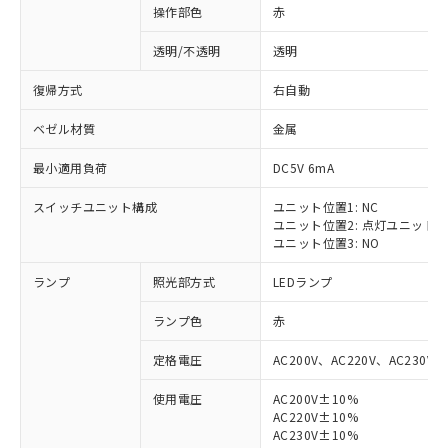
操作部色
赤
透明/不透明
透明
復帰方式
右自動
ベゼル材質
金属
最小適用負荷
DC5V 6mA
スイッチユニット構成
ユニット位置1: NC
ユニット位置2: 点灯ユニット
ユニット位置3: NO
ランプ
照光部方式
LEDランプ
ランプ色
赤
定格電圧
AC200V、AC220V、AC230V、
使用電圧
AC200V±10%
AC220V±10%
AC230V±10%