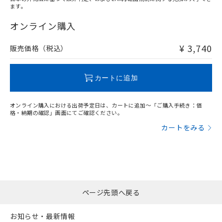
ます。
"対応済み"や非含有の記載がされた商品であっても、流通
在庫等で未対応品が混在する可能性があります。
オンライン購入
非含有品が必要な際は、弊社営業部門もしくは販売店へお
問い合わせください。
¥ 3,740
販売価格（税込）
この製品のRoHS/REACH対応状況ページへ
カートに追加
オンライン購入における出荷予定日は、カートに追加～「ご購入手続き：価
格・納期の確認」画面にてご確認ください。
カートをみる
ページ先頭へ戻る
お知らせ・最新情報