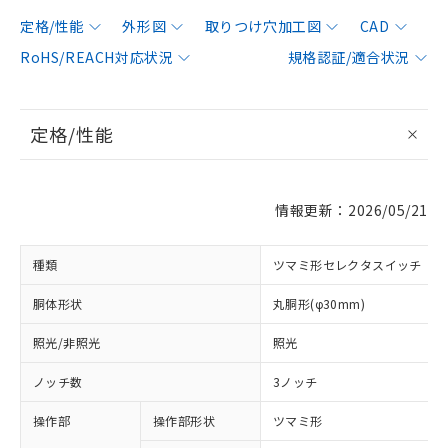
定格/性能
外形図
取りつけ穴加工図
CAD
RoHS/REACH対応状況
規格認証/適合状況
定格/性能
情報更新：2026/05/21
種類
ツマミ形セレクタスイッチ
胴体形状
丸胴形(φ30mm)
照光/非照光
照光
ノッチ数
3ノッチ
操作部
操作部形状
ツマミ形