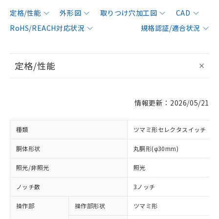
定格/性能
外形図
取りつけ穴加工図
CAD
RoHS/REACH対応状況
規格認証/適合状況
定格/性能
情報更新：2026/05/21
種類
ツマミ形セレクタスイッチ
胴体形状
丸胴形(φ30mm)
照光/非照光
照光
ノッチ数
3ノッチ
操作部
操作部形状
ツマミ形