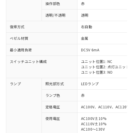
操作部色
赤
透明/不透明
透明
復帰方式
右自動
ベゼル材質
金属
最小適用負荷
DC5V 6mA
スイッチユニット構成
ユニット位置1: NC
ユニット位置2: 点灯ユニット
ユニット位置3: NO
ランプ
照光部方式
LEDランプ
ランプ色
赤
定格電圧
AC100V、AC110V、AC120V
使用電圧
AC100V±10%
AC110V±10%
AC100～130V