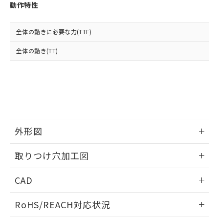
登録された部品リストについて、当社
動作特性
および当社の共同利用者が、当社の製
下記の非含有証明書をダウンロードするこ
品・サービスに関するお客様との取
とができます。
合意する
キャンセル
引・商談に必要な範囲で利用すること
全体の動きに必要な力(TTF)
をご了承ください。
EU RoHS指令（10物質）の非含有証明書
全体の動き(TT)
※当社の共同利用者とは、
"個人情報
51物質の非含有証明書（当社基準）
の共同利用に関して"
の「1.共同利
※本証明書は発行日時点で非含有を証明す
用者の範囲」に記載されている法人を
るもので、過去に遡って非含有を証明する
指します。
ものではありません。
また、RoHS指令のフタル酸エステル類４
物質の対応では、対応完了までの期間は出
荷製品に未対応品が混在することから備考
外形図
欄に対応日を記載しておりました。
既に当社にて対応品への在庫切替を完了
情報更新：2026/05/21
していることから、特段のことがない限
取りつけ穴加工図
り、2022年1月12日より割愛しておりま
す。
情報更新：2026/05/21
CAD
ログイン/会員登録いただくと、CADデータをダウンロー
RoHS/REACH対応状況
ドすることができます。