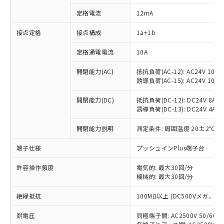
定格電流
12mA
接点定格
接点構成
1a+1b
※1 対応状況
定格通電電流
10A
対応済み：EU RoHS指令（10物質）の
非含有に対応した製品が提供可能な商品で
開閉能力(AC)
抵抗負荷(AC-12): AC24V 10A/A
す。
誘導負荷(AC-15): AC24V 10A/AC
対応予定：EU RoHS指令（10物質）の非含
ご利用条件
有に対応した製品に切り替える予定のある
開閉能力(DC)
抵抗負荷(DC-12): DC24V 8A/DC
商品です。
誘導負荷(DC-13): DC24V 4A/DC
対応予定なし：EU RoHS指令（10物質）の
以下の条件をお読みいただき、同意のうえ
開閉能力説明
測定条件: 周囲温度 20±2℃、
非含有に非対応の商品で、対応品を出す予
ご利用ください。
定はありません。
端子仕様
プッシュインPlus端子台
調査・確認中：EU RoHS指令（10物質）の
本サービスは、当社制御機器事業取扱
※1 中国RoHS○×表
非含有の対応状況を調査中または確認中の
商品の当社在庫状況および標準価格
許容操作頻度
電気的: 最大30回/分
商品です。
(税抜)を提供させていただくもので
機械的: 最大30回/分
「○」：最大均質材料含有率が中国RoHSの
非該当品：ライセンス料など無形物で、有
す。
基準値以下であることを示します。
害物質有無と関係のない商品です。
絶縁抵抗
100MΩ以上 (DC500Vメガ、
当社制御機器事業取扱商品の中には、
「×」：最大均質材料含有率が中国RoHSの
仕入先様の事情により、非含有部品として
本サービスの対象外となる商品もある
基準値を超えていることを示します。
いたものが、含有品と判明した場合などや
当社は、これら貴社製品のうち、外国
耐電圧
同極端子間: AC2500V 50/60
ことをご了承ください。
「－」：未確認です。当社販売部門へお問
むを得ず変更することがあります。