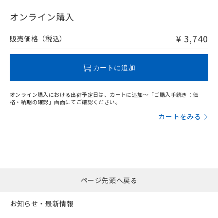
"対応済み"や非含有の記載がされた商品であっても、流通
在庫等で未対応品が混在する可能性があります。
オンライン購入
非含有品が必要な際は、弊社営業部門もしくは販売店へお
問い合わせください。
¥ 3,740
販売価格（税込）
この製品のRoHS/REACH対応状況ページへ
カートに追加
オンライン購入における出荷予定日は、カートに追加～「ご購入手続き：価
格・納期の確認」画面にてご確認ください。
カートをみる
ページ先頭へ戻る
お知らせ・最新情報