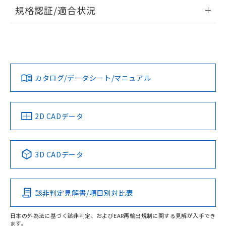
情報更新：2026/7/29
規格認証/適合状況
ログイン/会員登録
EU RoHS
注意事項・凡例
A30NW-3MR-TRA-P201-RDについての規格認証/適合状況に
ついては、「カスタマーサポートセンタ お客様相談室」また
は貴社担当オムロン営業員または販売店にお問い合わせくだ
対応状況
対応予定月
※1
※2
さい。
ダウンロードデータをご利用いただく前に、以下を必ずお読
みください。
カタログ/データシート/マニュアル
対応済み
ソフトウェアの使用条件
お問い合わせ
中国 RoHS
注意事項・凡例
2D CADデータ
中国 RoHS表
※1 ※2
3D CADデータ
Pb
Hg
Cd
Cr(VI)
該非判定見解書/項目別対比表
O
O
O
O
日本の外為法に基づく該非判定、およびEAR再輸出規制に関する見解が入手でき
ます。