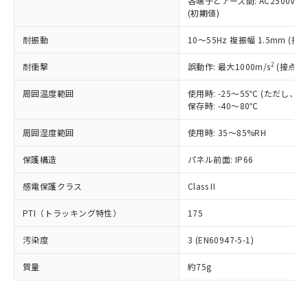
各端子とアース間: AC2500V 50/
為替および外国貿易法に定める商品
在庫状況および標準価格照会結果は、
い合わせください。
(初期値)
（以下｢規制貨物等」という）を輸出
記載している更新日時点での社内デー
*EU RoHS指令（10物質）：
または国外への提供する場合は、日本
記
タに基づき作成されるものであり、閲
説明
鉛(Pb) 1000ppm以下、 水銀(Hg) 1000ppm以下、 カド
耐振動
10～55Hz 複振幅 1.5mm (接
*中国RoHS10物質の基準値 (GB/T26572)：
国政府の輸出許可(または役務取引許
号
覧された時点での実際の在庫および標
ミウム(Cd) 100ppm以下、
Pb(鉛) :1000ppm、 Hg(水銀) : 1000ppm、 Cd(カドミウ
可)を取得するなどの必要な手続きを
六価クロム(Cr(Ⅵ)) 1000ppm以下、ポリ臭化ビフェニル
ム) : 100ppm、
準価格とは異なる場合があることをご
2
耐衝撃
誤動作: 最大1000m/s
(接点開
類(PBB) 1000ppm以下、ポリ臭化ジフェニルエーテル類
Cr(Ⅵ)(六価クロム) : 1000ppm、 PBBs(ポリ臭化ビフェ
とります。
了承ください。
(PBDE) 1000ppm以下、フタル酸ビス(2-エチルヘキシ
○
一定数以上の在庫あり
ニル類) : 1000ppm、 PBDEs(ポリ臭化ジフェニルエーテ
当社は規制貨物を破棄する場合は、完
ル) (DEHP)(別名：DOP) 1000ppm以下、フタル酸ブチ
正式な納期状況および標準価格はお客
ル類) : 1000ppm、
周囲温度範囲
使用時: -25～55℃ (ただし
ルベンジル（BBP） 1000ppm以下、フタル酸ジブチル
全に破砕するなど、違法に輸出されな
DBP(フタル酸ジブチル) : 1000ppm、 DIBP(フタル酸ジ
保存時: -40～80℃
様のお取引先、またはお客様担当のオ
（DBP） 1000ppm以下、フタル酸ジイソブチル
イソブチル) : 1000ppm、 BBP(フタル酸ブチルベンジ
△
一定数には満たないが在庫あり
いよう必要な手段を講じます。
ムロン制御機器販売店・当社販売員に
(DIBP) 1000ppm以下
ル) : 1000ppm、
当社は貴社製品を、核兵器、ミサイ
但し、RoHS指令で産業用監視および制御機器に対する
周囲湿度範囲
使用時: 35～85%RH
DEHP(フタル酸ビス(2-エチルヘキシル)) : 1000ppm
ご相談ください。
適用除外項目は除く。
ル、化学兵器、生物兵器またはその他
－
在庫なし(最新の在庫状況につ
オムロン制御機器販売店や当社販売拠
フタル酸エステル類の４物質については閾値を超える意
保護構造
パネル前面: IP66
武器並びにこれらの製造装置等に一切
いては、お客様のお取引先、ま
図的な使用がないことを確認しています。
点は「
販売ネットワーク
」をご確認
※2 環境保護使用期限
使用いたしません。
たはお客様担当のオムロン制御
ください。
感電保護クラス
Class II
当社は、貴社製品を第三者に販売する
機器販売店・当社販売員にご確
在庫状況および標準価格結果を当社の
※2 対応予定月
「ｅ」：有害物質（10物質）のすべてが基
場合は、上記1、2および3の内容を当
認ください)
事前の承諾なく第三者に漏洩または開
PTI（トラッキング特性）
175
準値以下であることを示します。
該第三者に通知します。また当社は、
示しないようお願いします。
部品在庫の切り替え状況などにより、予定
「10」：通常の使用状況下において有害物
販売先および販売に係わる関係者が違
マイパーツ機能（部品リスト作成サー
空
受注生産機種、また在庫状況の
汚染度
3 (EN60947-5-1)
月が前後することがあります。
質が外部に漏えいし、環境に深刻な影響を
法に輸出するおそれがある場合は、取
ビス）をご利用いただくには、I-Web
白
情報を公開していない機種
及ぼさない年数を意味します。
り引きをいたしません。
メンバーズにご登録されている必要が
質量
約75g
「－」：未確認です。当社販売部門へお問
あります。
い合わせください。
お客様が当ウェブサイト上で当社にご
※3 非含有証明書ダウンロード