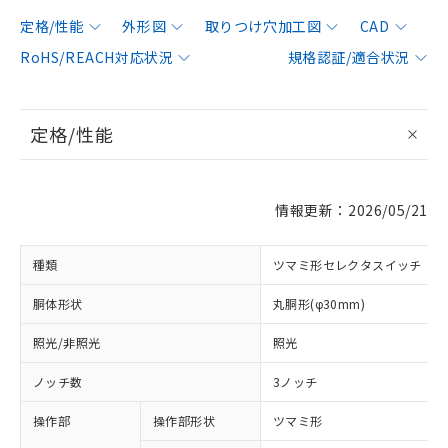
定格/性能
外形図
取りつけ穴加工図
CAD
RoHS/REACH対応状況
規格認証/適合状況
定格/性能
情報更新：2026/05/21
種類
ツマミ形セレクタスイッチ
胴体形状
丸胴形(φ30mm)
照光/非照光
照光
ノッチ数
3ノッチ
操作部
操作部形状
ツマミ形