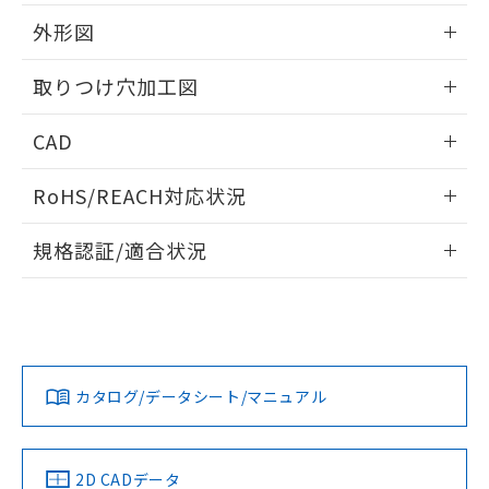
51物質の非含有証明書（当社基準）
の共同利用に関して"
の「1.共同利
※本証明書は発行日時点で非含有を証明す
外形図
用者の範囲」に記載されている法人を
るもので、過去に遡って非含有を証明する
指します。
ものではありません。
情報更新：2026/05/21
取りつけ穴加工図
また、RoHS指令のフタル酸エステル類４
物質の対応では、対応完了までの期間は出
情報更新：2026/05/21
CAD
荷製品に未対応品が混在することから備考
欄に対応日を記載しておりました。
ログイン/会員登録いただくと、CADデータをダウンロー
既に当社にて対応品への在庫切替を完了
RoHS/REACH対応状況
ドすることができます。
していることから、特段のことがない限
り、2022年1月12日より割愛しておりま
情報更新：2026/7/29
規格認証/適合状況
す。
ログイン/会員登録
EU RoHS
注意事項・凡例
A30NW-3MR-TRA-P101-RBについての規格認証/適合状況に
ついては、「カスタマーサポートセンタ お客様相談室」また
は貴社担当オムロン営業員または販売店にお問い合わせくだ
対応状況
対応予定月
※1
※2
さい。
ダウンロードデータをご利用いただく前に、以下を必ずお読
みください。
カタログ/データシート/マニュアル
対応済み
ソフトウェアの使用条件
お問い合わせ
中国 RoHS
注意事項・凡例
2D CADデータ