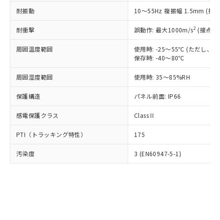
○
一定数以上の在庫あり
ニル類) : 1000ppm、 PBDEs(ポリ臭化ジフェニルエーテ
当社は規制貨物を破棄する場合は、完
ル) (DEHP)(別名：DOP) 1000ppm以下、フタル酸ブチ
正式な納期状況および標準価格はお客
ル類) : 1000ppm、
耐振動
10～55Hz 複振幅 1.5mm (接
ルベンジル（BBP） 1000ppm以下、フタル酸ジブチル
全に破砕するなど、違法に輸出されな
DBP(フタル酸ジブチル) : 1000ppm、 DIBP(フタル酸ジ
様のお取引先、またはお客様担当のオ
（DBP） 1000ppm以下、フタル酸ジイソブチル
イソブチル) : 1000ppm、 BBP(フタル酸ブチルベンジ
△
一定数には満たないが在庫あり
いよう必要な手段を講じます。
ムロン制御機器販売店・当社販売員に
(DIBP) 1000ppm以下
2
耐衝撃
ル) : 1000ppm、
誤動作: 最大1000m/s
(接点開
当社は貴社製品を、核兵器、ミサイ
但し、RoHS指令で産業用監視および制御機器に対する
DEHP(フタル酸ビス(2-エチルヘキシル)) : 1000ppm
ご相談ください。
適用除外項目は除く。
ル、化学兵器、生物兵器またはその他
－
在庫なし(最新の在庫状況につ
オムロン制御機器販売店や当社販売拠
周囲温度範囲
使用時: -25～55℃ (ただし
フタル酸エステル類の４物質については閾値を超える意
武器並びにこれらの製造装置等に一切
いては、お客様のお取引先、ま
図的な使用がないことを確認しています。
保存時: -40～80℃
点は「
販売ネットワーク
」をご確認
※2 環境保護使用期限
使用いたしません。
たはお客様担当のオムロン制御
ください。
当社は、貴社製品を第三者に販売する
周囲湿度範囲
使用時: 35～85%RH
機器販売店・当社販売員にご確
在庫状況および標準価格結果を当社の
※2 対応予定月
「ｅ」：有害物質（10物質）のすべてが基
場合は、上記1、2および3の内容を当
認ください)
事前の承諾なく第三者に漏洩または開
準値以下であることを示します。
保護構造
パネル前面: IP66
該第三者に通知します。また当社は、
示しないようお願いします。
部品在庫の切り替え状況などにより、予定
「10」：通常の使用状況下において有害物
販売先および販売に係わる関係者が違
マイパーツ機能（部品リスト作成サー
空
受注生産機種、また在庫状況の
感電保護クラス
Class II
月が前後することがあります。
質が外部に漏えいし、環境に深刻な影響を
法に輸出するおそれがある場合は、取
ビス）をご利用いただくには、I-Web
白
情報を公開していない機種
及ぼさない年数を意味します。
り引きをいたしません。
メンバーズにご登録されている必要が
PTI（トラッキング特性）
175
「－」：未確認です。当社販売部門へお問
あります。
い合わせください。
お客様が当ウェブサイト上で当社にご
汚染度
3 (EN60947-5-1)
※3 非含有証明書ダウンロード
登録された部品リストについて、当社
および当社の共同利用者が、当社の製
下記の非含有証明書をダウンロードするこ
品・サービスに関するお客様との取
とができます。
合意する
キャンセル
引・商談に必要な範囲で利用すること
をご了承ください。
EU RoHS指令（10物質）の非含有証明書
※当社の共同利用者とは、
"個人情報