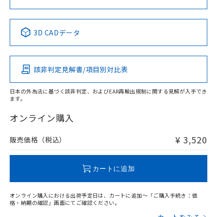
中国 RoHS表
※1 ※2
3D CADデータ
Pb
Hg
Cd
Cr(VI)
該非判定見解書/項目別対比表
X
O
O
O
日本の外為法に基づく該非判定、およびEAR再輸出規制に関する見解が入手でき
ます。
"対応済み"や非含有の記載がされた商品であっても、流通
在庫等で未対応品が混在する可能性があります。
オンライン購入
非含有品が必要な際は、弊社営業部門もしくは販売店へお
問い合わせください。
¥ 3,520
販売価格（税込）
この製品のRoHS/REACH対応状況ページへ
カートに追加
オンライン購入における出荷予定日は、カートに追加～「ご購入手続き：価
格・納期の確認」画面にてご確認ください。