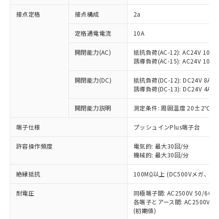
非含有に対応した製品が提供可能な商品で
接点定格
接点構成
2a
す。
対応予定：EU RoHS指令（10物質）の非含
ご利用条件
定格通電電流
10A
有に対応した製品に切り替える予定のある
商品です。
開閉能力(AC)
抵抗負荷(AC-12): AC24V 10A/A
対応予定なし：EU RoHS指令（10物質）の
誘導負荷(AC-15): AC24V 10A/AC
以下の条件をお読みいただき、同意のうえ
非含有に非対応の商品で、対応品を出す予
ご利用ください。
定はありません。
開閉能力(DC)
抵抗負荷(DC-12): DC24V 8A/DC
調査・確認中：EU RoHS指令（10物質）の
誘導負荷(DC-13): DC24V 4A/DC
本サービスは、当社制御機器事業取扱
※1 中国RoHS○×表
非含有の対応状況を調査中または確認中の
商品の当社在庫状況および標準価格
開閉能力説明
測定条件: 周囲温度 20±2℃、
商品です。
(税抜)を提供させていただくもので
「○」：最大均質材料含有率が中国RoHSの
非該当品：ライセンス料など無形物で、有
す。
端子仕様
プッシュインPlus端子台
基準値以下であることを示します。
害物質有無と関係のない商品です。
当社制御機器事業取扱商品の中には、
「×」：最大均質材料含有率が中国RoHSの
仕入先様の事情により、非含有部品として
本サービスの対象外となる商品もある
許容操作頻度
電気的: 最大30回/分
基準値を超えていることを示します。
いたものが、含有品と判明した場合などや
当社は、これら貴社製品のうち、外国
ことをご了承ください。
機械的: 最大30回/分
「－」：未確認です。当社販売部門へお問
むを得ず変更することがあります。
為替および外国貿易法に定める商品
在庫状況および標準価格照会結果は、
い合わせください。
（以下｢規制貨物等」という）を輸出
絶縁抵抗
100MΩ以上 (DC500Vメガ、
記載している更新日時点での社内デー
*EU RoHS指令（10物質）：
または国外への提供する場合は、日本
記
タに基づき作成されるものであり、閲
説明
鉛(Pb) 1000ppm以下、 水銀(Hg) 1000ppm以下、 カド
*中国RoHS10物質の基準値 (GB/T26572)：
国政府の輸出許可(または役務取引許
耐電圧
同極端子間: AC2500V 50/60
号
覧された時点での実際の在庫および標
ミウム(Cd) 100ppm以下、
Pb(鉛) :1000ppm、 Hg(水銀) : 1000ppm、 Cd(カドミウ
各端子とアース間: AC2500V 50/
可)を取得するなどの必要な手続きを
六価クロム(Cr(Ⅵ)) 1000ppm以下、ポリ臭化ビフェニル
ム) : 100ppm、
準価格とは異なる場合があることをご
類(PBB) 1000ppm以下、ポリ臭化ジフェニルエーテル類
(初期値)
Cr(Ⅵ)(六価クロム) : 1000ppm、 PBBs(ポリ臭化ビフェ
とります。
了承ください。
(PBDE) 1000ppm以下、フタル酸ビス(2-エチルヘキシ