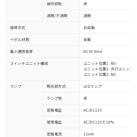
操作部色
赤
透明/不透明
透明
復帰方式
右自動
ベゼル材質
金属
最小適用負荷
DC5V 6mA
スイッチユニット構成
ユニット位置1: NO
ユニット位置2: 点灯ユニット
ユニット位置3: NO
ランプ
照光部方式
LEDランプ
ランプ色
赤
定格電圧
AC/DC12V
※1 対応状況
使用電圧
AC/DC12V±10%
定格電流
12mA
対応済み：EU RoHS指令（10物質）の