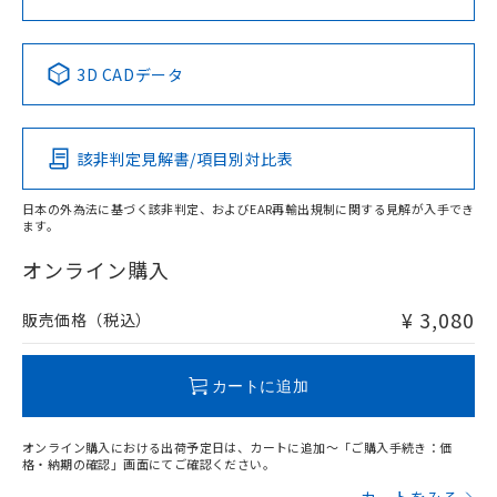
中国 RoHS表
※1 ※2
3D CADデータ
Pb
Hg
Cd
Cr(VI)
該非判定見解書/項目別対比表
X
O
O
O
日本の外為法に基づく該非判定、およびEAR再輸出規制に関する見解が入手でき
ます。
"対応済み"や非含有の記載がされた商品であっても、流通
在庫等で未対応品が混在する可能性があります。
オンライン購入
非含有品が必要な際は、弊社営業部門もしくは販売店へお
問い合わせください。
¥ 3,080
販売価格（税込）
この製品のRoHS/REACH対応状況ページへ
カートに追加
オンライン購入における出荷予定日は、カートに追加～「ご購入手続き：価
格・納期の確認」画面にてご確認ください。