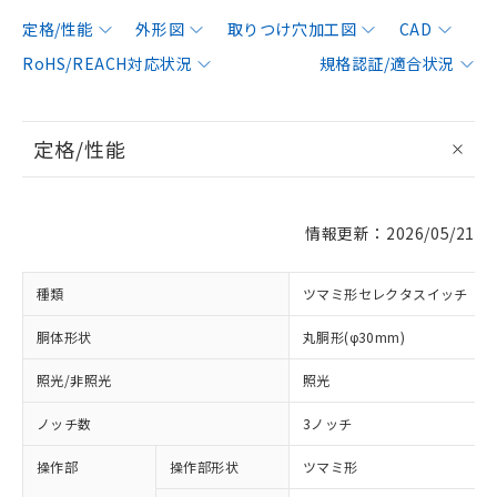
定格/性能
外形図
取りつけ穴加工図
CAD
RoHS/REACH対応状況
規格認証/適合状況
定格/性能
情報更新：2026/05/21
種類
ツマミ形セレクタスイッチ
胴体形状
丸胴形(φ30mm)
照光/非照光
照光
ノッチ数
3ノッチ
操作部
操作部形状
ツマミ形