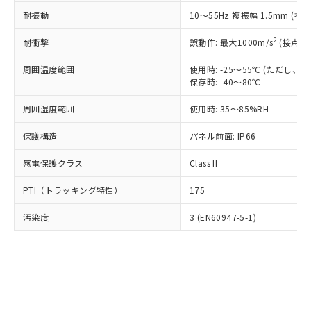
○
一定数以上の在庫あり
ニル類) : 1000ppm、 PBDEs(ポリ臭化ジフェニルエーテ
当社は規制貨物を破棄する場合は、完
ル) (DEHP)(別名：DOP) 1000ppm以下、フタル酸ブチ
正式な納期状況および標準価格はお客
ル類) : 1000ppm、
耐振動
10～55Hz 複振幅 1.5mm (接
ルベンジル（BBP） 1000ppm以下、フタル酸ジブチル
全に破砕するなど、違法に輸出されな
DBP(フタル酸ジブチル) : 1000ppm、 DIBP(フタル酸ジ
様のお取引先、またはお客様担当のオ
（DBP） 1000ppm以下、フタル酸ジイソブチル
イソブチル) : 1000ppm、 BBP(フタル酸ブチルベンジ
△
一定数には満たないが在庫あり
いよう必要な手段を講じます。
ムロン制御機器販売店・当社販売員に
(DIBP) 1000ppm以下
2
耐衝撃
ル) : 1000ppm、
誤動作: 最大1000m/s
(接点開
当社は貴社製品を、核兵器、ミサイ
但し、RoHS指令で産業用監視および制御機器に対する
DEHP(フタル酸ビス(2-エチルヘキシル)) : 1000ppm
ご相談ください。
適用除外項目は除く。
ル、化学兵器、生物兵器またはその他
－
在庫なし(最新の在庫状況につ
オムロン制御機器販売店や当社販売拠
周囲温度範囲
使用時: -25～55℃ (ただし
フタル酸エステル類の４物質については閾値を超える意
武器並びにこれらの製造装置等に一切
いては、お客様のお取引先、ま
図的な使用がないことを確認しています。
保存時: -40～80℃
点は「
販売ネットワーク
」をご確認
※2 環境保護使用期限
使用いたしません。
たはお客様担当のオムロン制御
ください。
当社は、貴社製品を第三者に販売する
周囲湿度範囲
使用時: 35～85%RH
機器販売店・当社販売員にご確
在庫状況および標準価格結果を当社の
※2 対応予定月
「ｅ」：有害物質（10物質）のすべてが基
場合は、上記1、2および3の内容を当
認ください)
事前の承諾なく第三者に漏洩または開
準値以下であることを示します。
保護構造
パネル前面: IP66
該第三者に通知します。また当社は、
示しないようお願いします。
部品在庫の切り替え状況などにより、予定
「10」：通常の使用状況下において有害物
販売先および販売に係わる関係者が違
マイパーツ機能（部品リスト作成サー
空
受注生産機種、また在庫状況の
感電保護クラス
Class II
月が前後することがあります。
質が外部に漏えいし、環境に深刻な影響を
法に輸出するおそれがある場合は、取
ビス）をご利用いただくには、I-Web
白
情報を公開していない機種
及ぼさない年数を意味します。
り引きをいたしません。
メンバーズにご登録されている必要が
PTI（トラッキング特性）
175
「－」：未確認です。当社販売部門へお問
あります。
い合わせください。
お客様が当ウェブサイト上で当社にご
汚染度
3 (EN60947-5-1)
※3 非含有証明書ダウンロード
登録された部品リストについて、当社
および当社の共同利用者が、当社の製
下記の非含有証明書をダウンロードするこ
品・サービスに関するお客様との取
とができます。
合意する
キャンセル
引・商談に必要な範囲で利用すること
をご了承ください。
EU RoHS指令（10物質）の非含有証明書
※当社の共同利用者とは、
"個人情報