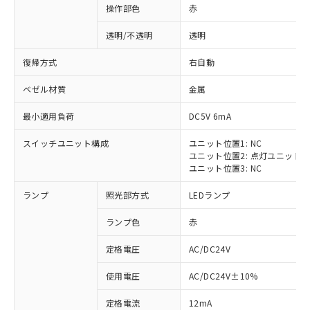
操作部色
赤
透明/不透明
透明
復帰方式
右自動
ベゼル材質
金属
最小適用負荷
DC5V 6mA
スイッチユニット構成
ユニット位置1: NC
ユニット位置2: 点灯ユニット
ユニット位置3: NC
ランプ
照光部方式
LEDランプ
ランプ色
赤
定格電圧
AC/DC24V
※1 対応状況
使用電圧
AC/DC24V±10%
定格電流
12mA
対応済み：EU RoHS指令（10物質）の