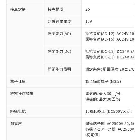
非含有に対応した製品が提供可能な商品で
接点定格
接点構成
2b
す。
対応予定：EU RoHS指令（10物質）の非含
ご利用条件
定格通電電流
10A
有に対応した製品に切り替える予定のある
商品です。
開閉能力(AC)
抵抗負荷(AC-12): AC24V 10A/A
対応予定なし：EU RoHS指令（10物質）の
誘導負荷(AC-15): AC24V 10A/AC
以下の条件をお読みいただき、同意のうえ
非含有に非対応の商品で、対応品を出す予
ご利用ください。
定はありません。
開閉能力(DC)
抵抗負荷(DC-12): DC24V 8A/DC
調査・確認中：EU RoHS指令（10物質）の
誘導負荷(DC-13): DC24V 4A/DC
本サービスは、当社制御機器事業取扱
※1 中国RoHS○×表
非含有の対応状況を調査中または確認中の
商品の当社在庫状況および標準価格
開閉能力説明
測定条件: 周囲温度 20±2℃、
商品です。
(税抜)を提供させていただくもので
「○」：最大均質材料含有率が中国RoHSの
非該当品：ライセンス料など無形物で、有
す。
端子仕様
ねじ締め端子 (M3.5)
基準値以下であることを示します。
害物質有無と関係のない商品です。
当社制御機器事業取扱商品の中には、
「×」：最大均質材料含有率が中国RoHSの
仕入先様の事情により、非含有部品として
本サービスの対象外となる商品もある
許容操作頻度
電気的: 最大30回/分
基準値を超えていることを示します。
いたものが、含有品と判明した場合などや
当社は、これら貴社製品のうち、外国
ことをご了承ください。
機械的: 最大30回/分
「－」：未確認です。当社販売部門へお問
むを得ず変更することがあります。
為替および外国貿易法に定める商品
在庫状況および標準価格照会結果は、
い合わせください。
（以下｢規制貨物等」という）を輸出
絶縁抵抗
100MΩ以上 (DC500Vメガ、
記載している更新日時点での社内デー
*EU RoHS指令（10物質）：
または国外への提供する場合は、日本
記
タに基づき作成されるものであり、閲
説明
鉛(Pb) 1000ppm以下、 水銀(Hg) 1000ppm以下、 カド
*中国RoHS10物質の基準値 (GB/T26572)：
国政府の輸出許可(または役務取引許
耐電圧
同極端子間: AC2500V 50/60
号
覧された時点での実際の在庫および標
ミウム(Cd) 100ppm以下、
Pb(鉛) :1000ppm、 Hg(水銀) : 1000ppm、 Cd(カドミウ
各端子とアース間: AC2500V 50/
可)を取得するなどの必要な手続きを
六価クロム(Cr(Ⅵ)) 1000ppm以下、ポリ臭化ビフェニル
ム) : 100ppm、
準価格とは異なる場合があることをご
類(PBB) 1000ppm以下、ポリ臭化ジフェニルエーテル類
(初期値)
Cr(Ⅵ)(六価クロム) : 1000ppm、 PBBs(ポリ臭化ビフェ
とります。
了承ください。
(PBDE) 1000ppm以下、フタル酸ビス(2-エチルヘキシ