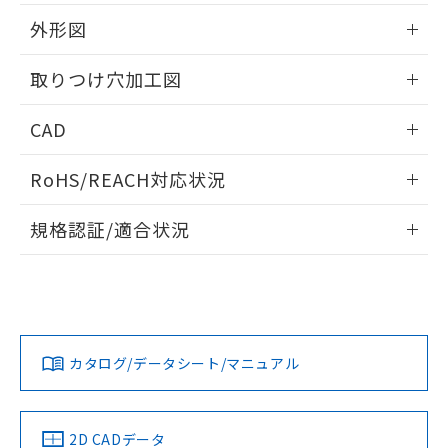
51物質の非含有証明書（当社基準）
の共同利用に関して"
の「1.共同利
※本証明書は発行日時点で非含有を証明す
外形図
用者の範囲」に記載されている法人を
るもので、過去に遡って非含有を証明する
指します。
ものではありません。
情報更新：2026/05/21
取りつけ穴加工図
また、RoHS指令のフタル酸エステル類４
物質の対応では、対応完了までの期間は出
情報更新：2026/05/21
CAD
荷製品に未対応品が混在することから備考
欄に対応日を記載しておりました。
ログイン/会員登録いただくと、CADデータをダウンロー
既に当社にて対応品への在庫切替を完了
RoHS/REACH対応状況
ドすることができます。
していることから、特段のことがない限
り、2022年1月12日より割愛しておりま
情報更新：2026/7/29
規格認証/適合状況
す。
ログイン/会員登録
EU RoHS
注意事項・凡例
A30NW-3MR-TRA-G202-RCについての規格認証/適合状況に
ついては、「カスタマーサポートセンタ お客様相談室」また
は貴社担当オムロン営業員または販売店にお問い合わせくだ
対応状況
対応予定月
※1
※2
さい。
ダウンロードデータをご利用いただく前に、以下を必ずお読
みください。
カタログ/データシート/マニュアル
対応済み
ソフトウェアの使用条件
お問い合わせ
中国 RoHS
注意事項・凡例
2D CADデータ