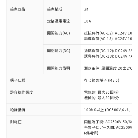
非含有に対応した製品が提供可能な商品で
接点定格
接点構成
2a
す。
対応予定：EU RoHS指令（10物質）の非含
ご利用条件
定格通電電流
10A
有に対応した製品に切り替える予定のある
商品です。
開閉能力(AC)
抵抗負荷(AC-12): AC24V 10A/A
対応予定なし：EU RoHS指令（10物質）の
誘導負荷(AC-15): AC24V 10A/AC
以下の条件をお読みいただき、同意のうえ
非含有に非対応の商品で、対応品を出す予
ご利用ください。
定はありません。
開閉能力(DC)
抵抗負荷(DC-12): DC24V 8A/DC
調査・確認中：EU RoHS指令（10物質）の
誘導負荷(DC-13): DC24V 4A/DC
本サービスは、当社制御機器事業取扱
※1 中国RoHS○×表
非含有の対応状況を調査中または確認中の
商品の当社在庫状況および標準価格
開閉能力説明
測定条件: 周囲温度 20±2℃、
商品です。
(税抜)を提供させていただくもので
「○」：最大均質材料含有率が中国RoHSの
非該当品：ライセンス料など無形物で、有
す。
端子仕様
ねじ締め端子 (M3.5)
基準値以下であることを示します。
害物質有無と関係のない商品です。
当社制御機器事業取扱商品の中には、
「×」：最大均質材料含有率が中国RoHSの
仕入先様の事情により、非含有部品として
本サービスの対象外となる商品もある
許容操作頻度
電気的: 最大30回/分
基準値を超えていることを示します。
いたものが、含有品と判明した場合などや
当社は、これら貴社製品のうち、外国
ことをご了承ください。
機械的: 最大30回/分
「－」：未確認です。当社販売部門へお問
むを得ず変更することがあります。
為替および外国貿易法に定める商品
在庫状況および標準価格照会結果は、
い合わせください。
（以下｢規制貨物等」という）を輸出
絶縁抵抗
100MΩ以上 (DC500Vメガ、
記載している更新日時点での社内デー
*EU RoHS指令（10物質）：
または国外への提供する場合は、日本
記
タに基づき作成されるものであり、閲
説明
鉛(Pb) 1000ppm以下、 水銀(Hg) 1000ppm以下、 カド
*中国RoHS10物質の基準値 (GB/T26572)：
国政府の輸出許可(または役務取引許
耐電圧
同極端子間: AC2500V 50/60
号
覧された時点での実際の在庫および標
ミウム(Cd) 100ppm以下、
Pb(鉛) :1000ppm、 Hg(水銀) : 1000ppm、 Cd(カドミウ
各端子とアース間: AC2500V 50/
可)を取得するなどの必要な手続きを
六価クロム(Cr(Ⅵ)) 1000ppm以下、ポリ臭化ビフェニル
ム) : 100ppm、
準価格とは異なる場合があることをご
類(PBB) 1000ppm以下、ポリ臭化ジフェニルエーテル類
(初期値)
Cr(Ⅵ)(六価クロム) : 1000ppm、 PBBs(ポリ臭化ビフェ
とります。
了承ください。
(PBDE) 1000ppm以下、フタル酸ビス(2-エチルヘキシ