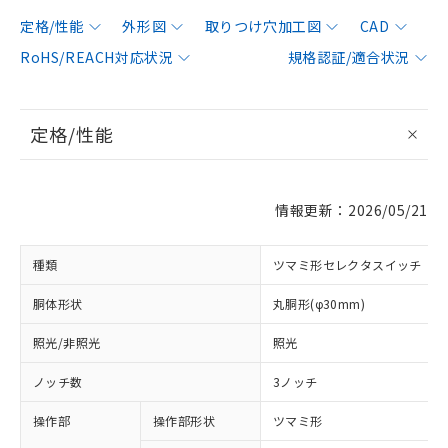
定格/性能
外形図
取りつけ穴加工図
CAD
RoHS/REACH対応状況
規格認証/適合状況
定格/性能
情報更新：2026/05/21
種類
ツマミ形セレクタスイッチ
胴体形状
丸胴形(φ30mm)
照光/非照光
照光
ノッチ数
3ノッチ
操作部
操作部形状
ツマミ形