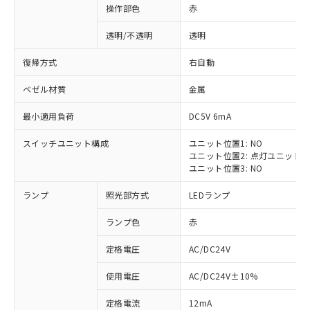
操作部色
赤
透明/不透明
透明
復帰方式
右自動
ベゼル材質
金属
最小適用負荷
DC5V 6mA
スイッチユニット構成
ユニット位置1: NO
ユニット位置2: 点灯ユニット
ユニット位置3: NO
ランプ
照光部方式
LEDランプ
ランプ色
赤
定格電圧
AC/DC24V
※1 対応状況
使用電圧
AC/DC24V±10%
定格電流
12mA
対応済み：EU RoHS指令（10物質）の