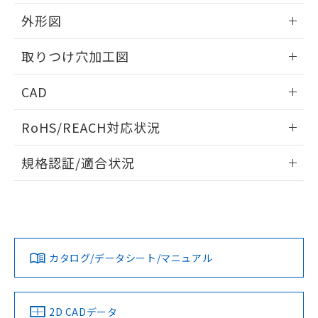
51物質の非含有証明書（当社基準）
の共同利用に関して"
の「1.共同利
※本証明書は発行日時点で非含有を証明す
外形図
用者の範囲」に記載されている法人を
るもので、過去に遡って非含有を証明する
指します。
ものではありません。
情報更新：2026/05/21
取りつけ穴加工図
また、RoHS指令のフタル酸エステル類４
物質の対応では、対応完了までの期間は出
情報更新：2026/05/21
CAD
荷製品に未対応品が混在することから備考
欄に対応日を記載しておりました。
ログイン/会員登録いただくと、CADデータをダウンロー
既に当社にて対応品への在庫切替を完了
RoHS/REACH対応状況
ドすることができます。
していることから、特段のことがない限
り、2022年1月12日より割愛しておりま
情報更新：2026/7/29
規格認証/適合状況
す。
ログイン/会員登録
EU RoHS
注意事項・凡例
A30NW-3MR-TRA-G101-RCについての規格認証/適合状況に
ついては、「カスタマーサポートセンタ お客様相談室」また
は貴社担当オムロン営業員または販売店にお問い合わせくだ
対応状況
対応予定月
※1
※2
さい。
ダウンロードデータをご利用いただく前に、以下を必ずお読
みください。
カタログ/データシート/マニュアル
対応済み
ソフトウェアの使用条件
お問い合わせ
中国 RoHS
注意事項・凡例
2D CADデータ