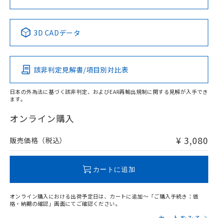
中国 RoHS表
※1 ※2
3D CADデータ
Pb
Hg
Cd
Cr(VI)
該非判定見解書/項目別対比表
X
O
O
O
日本の外為法に基づく該非判定、およびEAR再輸出規制に関する見解が入手でき
ます。
"対応済み"や非含有の記載がされた商品であっても、流通
在庫等で未対応品が混在する可能性があります。
オンライン購入
非含有品が必要な際は、弊社営業部門もしくは販売店へお
問い合わせください。
¥ 3,080
販売価格（税込）
この製品のRoHS/REACH対応状況ページへ
カートに追加
オンライン購入における出荷予定日は、カートに追加～「ご購入手続き：価
格・納期の確認」画面にてご確認ください。