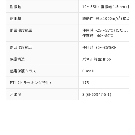
○
一定数以上の在庫あり
ニル類) : 1000ppm、 PBDEs(ポリ臭化ジフェニルエーテ
当社は規制貨物を破棄する場合は、完
ル) (DEHP)(別名：DOP) 1000ppm以下、フタル酸ブチ
正式な納期状況および標準価格はお客
ル類) : 1000ppm、
耐振動
10～55Hz 複振幅 1.5mm (接
ルベンジル（BBP） 1000ppm以下、フタル酸ジブチル
全に破砕するなど、違法に輸出されな
DBP(フタル酸ジブチル) : 1000ppm、 DIBP(フタル酸ジ
様のお取引先、またはお客様担当のオ
（DBP） 1000ppm以下、フタル酸ジイソブチル
イソブチル) : 1000ppm、 BBP(フタル酸ブチルベンジ
△
一定数には満たないが在庫あり
いよう必要な手段を講じます。
ムロン制御機器販売店・当社販売員に
(DIBP) 1000ppm以下
2
耐衝撃
ル) : 1000ppm、
誤動作: 最大1000m/s
(接点開
当社は貴社製品を、核兵器、ミサイ
但し、RoHS指令で産業用監視および制御機器に対する
DEHP(フタル酸ビス(2-エチルヘキシル)) : 1000ppm
ご相談ください。
適用除外項目は除く。
ル、化学兵器、生物兵器またはその他
－
在庫なし(最新の在庫状況につ
オムロン制御機器販売店や当社販売拠
周囲温度範囲
使用時: -25～55℃ (ただし
フタル酸エステル類の４物質については閾値を超える意
武器並びにこれらの製造装置等に一切
いては、お客様のお取引先、ま
図的な使用がないことを確認しています。
保存時: -40～80℃
点は「
販売ネットワーク
」をご確認
※2 環境保護使用期限
使用いたしません。
たはお客様担当のオムロン制御
ください。
当社は、貴社製品を第三者に販売する
周囲湿度範囲
使用時: 35～85%RH
機器販売店・当社販売員にご確
在庫状況および標準価格結果を当社の
※2 対応予定月
「ｅ」：有害物質（10物質）のすべてが基
場合は、上記1、2および3の内容を当
認ください)
事前の承諾なく第三者に漏洩または開
準値以下であることを示します。
保護構造
パネル前面: IP66
該第三者に通知します。また当社は、
示しないようお願いします。
部品在庫の切り替え状況などにより、予定
「10」：通常の使用状況下において有害物
販売先および販売に係わる関係者が違
マイパーツ機能（部品リスト作成サー
空
受注生産機種、また在庫状況の
感電保護クラス
Class II
月が前後することがあります。
質が外部に漏えいし、環境に深刻な影響を
法に輸出するおそれがある場合は、取
ビス）をご利用いただくには、I-Web
白
情報を公開していない機種
及ぼさない年数を意味します。
り引きをいたしません。
メンバーズにご登録されている必要が
PTI（トラッキング特性）
175
「－」：未確認です。当社販売部門へお問
あります。
い合わせください。
お客様が当ウェブサイト上で当社にご
汚染度
3 (EN60947-5-1)
※3 非含有証明書ダウンロード
登録された部品リストについて、当社
および当社の共同利用者が、当社の製
下記の非含有証明書をダウンロードするこ
品・サービスに関するお客様との取
とができます。
合意する
キャンセル
引・商談に必要な範囲で利用すること
をご了承ください。
EU RoHS指令（10物質）の非含有証明書
※当社の共同利用者とは、
"個人情報