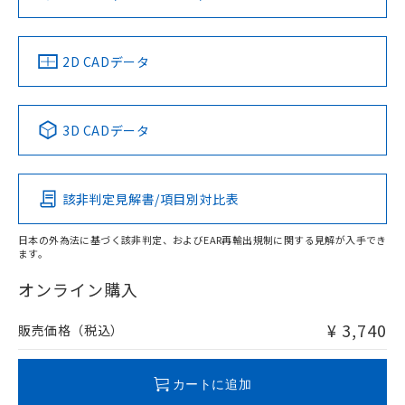
ソフトウェアの使用条件
お問い合わせ
中国 RoHS
注意事項・凡例
2D CADデータ
中国 RoHS表
※1 ※2
3D CADデータ
Pb
Hg
Cd
Cr(VI)
該非判定見解書/項目別対比表
O
O
O
O
日本の外為法に基づく該非判定、およびEAR再輸出規制に関する見解が入手でき
ます。
"対応済み"や非含有の記載がされた商品であっても、流通
在庫等で未対応品が混在する可能性があります。
オンライン購入
非含有品が必要な際は、弊社営業部門もしくは販売店へお
問い合わせください。
¥ 3,740
販売価格（税込）
この製品のRoHS/REACH対応状況ページへ
カートに追加