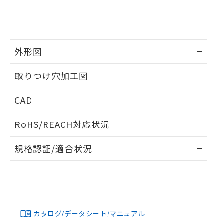
をご了承ください。
EU RoHS指令（10物質）の非含有証明書
※当社の共同利用者とは、
"個人情報
51物質の非含有証明書（当社基準）
の共同利用に関して"
の「1.共同利
※本証明書は発行日時点で非含有を証明す
用者の範囲」に記載されている法人を
るもので、過去に遡って非含有を証明する
指します。
ものではありません。
外形図
また、RoHS指令のフタル酸エステル類４
情報更新：2026/05/21
物質の対応では、対応完了までの期間は出
取りつけ穴加工図
荷製品に未対応品が混在することから備考
欄に対応日を記載しておりました。
情報更新：2026/05/21
CAD
既に当社にて対応品への在庫切替を完了
していることから、特段のことがない限
ログイン/会員登録いただくと、CADデータをダウンロー
り、2022年1月12日より割愛しておりま
RoHS/REACH対応状況
ドすることができます。
す。
情報更新：2026/7/29
規格認証/適合状況
ログイン/会員登録
EU RoHS
注意事項・凡例
A30NW-3MR-TOA-P101-ODについての規格認証/適合状況に
ついては、「カスタマーサポートセンタ お客様相談室」また
は貴社担当オムロン営業員または販売店にお問い合わせくだ
対応状況
対応予定月
※1
※2
さい。
ダウンロードデータをご利用いただく前に、以下を必ずお読
みください。
カタログ/データシート/マニュアル
対応済み