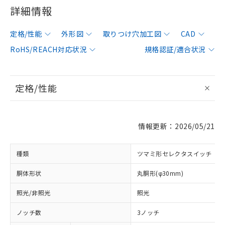
詳細情報
定格/性能
外形図
取りつけ穴加工図
CAD
RoHS/REACH対応状況
規格認証/適合状況
定格/性能
情報更新：2026/05/21
種類
ツマミ形セレクタスイッチ
胴体形状
丸胴形(φ30mm)
照光/非照光
照光
ノッチ数
3ノッチ