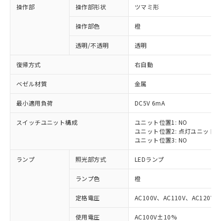
操作部
操作部形状
ツマミ形
操作部色
橙
透明/不透明
透明
復帰方式
右自動
ベゼル材質
金属
最小適用負荷
DC5V 6mA
スイッチユニット構成
ユニット位置1: NO
ユニット位置2: 点灯ユニット
ユニット位置3: NO
ランプ
照光部方式
LEDランプ
ランプ色
橙
定格電圧
AC100V、AC110V、AC120V
※1 対応状況
使用電圧
AC100V±10%