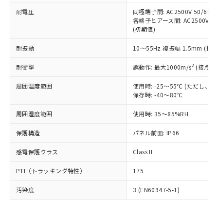
可)を取得するなどの必要な手続きを
六価クロム(Cr(Ⅵ)) 1000ppm以下、ポリ臭化ビフェニル
ム) : 100ppm、
準価格とは異なる場合があることをご
類(PBB) 1000ppm以下、ポリ臭化ジフェニルエーテル類
耐電圧
同極端子間: AC2500V 50/60
Cr(Ⅵ)(六価クロム) : 1000ppm、 PBBs(ポリ臭化ビフェ
とります。
了承ください。
(PBDE) 1000ppm以下、フタル酸ビス(2-エチルヘキシ
○
一定数以上の在庫あり
ニル類) : 1000ppm、 PBDEs(ポリ臭化ジフェニルエーテ
各端子とアース間: AC2500V 50/
当社は規制貨物を破棄する場合は、完
ル) (DEHP)(別名：DOP) 1000ppm以下、フタル酸ブチ
正式な納期状況および標準価格はお客
ル類) : 1000ppm、
(初期値)
ルベンジル（BBP） 1000ppm以下、フタル酸ジブチル
全に破砕するなど、違法に輸出されな
DBP(フタル酸ジブチル) : 1000ppm、 DIBP(フタル酸ジ
様のお取引先、またはお客様担当のオ
（DBP） 1000ppm以下、フタル酸ジイソブチル
イソブチル) : 1000ppm、 BBP(フタル酸ブチルベンジ
△
一定数には満たないが在庫あり
いよう必要な手段を講じます。
ムロン制御機器販売店・当社販売員に
(DIBP) 1000ppm以下
耐振動
10～55Hz 複振幅 1.5mm (接
ル) : 1000ppm、
当社は貴社製品を、核兵器、ミサイ
但し、RoHS指令で産業用監視および制御機器に対する
DEHP(フタル酸ビス(2-エチルヘキシル)) : 1000ppm
ご相談ください。
適用除外項目は除く。
ル、化学兵器、生物兵器またはその他
－
在庫なし(最新の在庫状況につ
2
オムロン制御機器販売店や当社販売拠
耐衝撃
誤動作: 最大1000m/s
(接点開
フタル酸エステル類の４物質については閾値を超える意
武器並びにこれらの製造装置等に一切
いては、お客様のお取引先、ま
図的な使用がないことを確認しています。
点は「
販売ネットワーク
」をご確認
※2 環境保護使用期限
使用いたしません。
たはお客様担当のオムロン制御
周囲温度範囲
使用時: -25～55℃ (ただし
ください。
当社は、貴社製品を第三者に販売する
保存時: -40～80℃
機器販売店・当社販売員にご確
在庫状況および標準価格結果を当社の
※2 対応予定月
「ｅ」：有害物質（10物質）のすべてが基
場合は、上記1、2および3の内容を当
認ください)
事前の承諾なく第三者に漏洩または開
準値以下であることを示します。
周囲湿度範囲
使用時: 35～85%RH
該第三者に通知します。また当社は、
示しないようお願いします。
部品在庫の切り替え状況などにより、予定
「10」：通常の使用状況下において有害物
販売先および販売に係わる関係者が違
マイパーツ機能（部品リスト作成サー
空
受注生産機種、また在庫状況の
保護構造
パネル前面: IP66
月が前後することがあります。
質が外部に漏えいし、環境に深刻な影響を
法に輸出するおそれがある場合は、取
ビス）をご利用いただくには、I-Web
白
情報を公開していない機種
及ぼさない年数を意味します。
り引きをいたしません。
メンバーズにご登録されている必要が
感電保護クラス
Class II
「－」：未確認です。当社販売部門へお問
あります。
い合わせください。
お客様が当ウェブサイト上で当社にご
PTI（トラッキング特性）
175
※3 非含有証明書ダウンロード
登録された部品リストについて、当社
および当社の共同利用者が、当社の製
汚染度
3 (EN60947-5-1)
下記の非含有証明書をダウンロードするこ
品・サービスに関するお客様との取
とができます。
合意する
キャンセル
引・商談に必要な範囲で利用すること