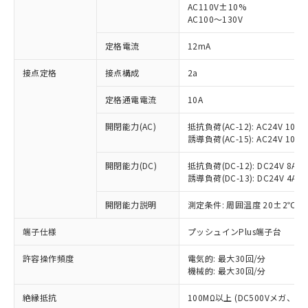
AC110V±10%
AC100～130V
対応済み：EU RoHS指令（10物質）の
非含有に対応した製品が提供可能な商品で
定格電流
12mA
す。
対応予定：EU RoHS指令（10物質）の非含
接点定格
接点構成
2a
ご利用条件
有に対応した製品に切り替える予定のある
商品です。
定格通電電流
10A
対応予定なし：EU RoHS指令（10物質）の
以下の条件をお読みいただき、同意のうえ
非含有に非対応の商品で、対応品を出す予
開閉能力(AC)
抵抗負荷(AC-12): AC24V 10A/A
ご利用ください。
定はありません。
誘導負荷(AC-15): AC24V 10A/AC
調査・確認中：EU RoHS指令（10物質）の
本サービスは、当社制御機器事業取扱
※1 中国RoHS○×表
非含有の対応状況を調査中または確認中の
開閉能力(DC)
抵抗負荷(DC-12): DC24V 8A/DC
商品の当社在庫状況および標準価格
誘導負荷(DC-13): DC24V 4A/DC
商品です。
(税抜)を提供させていただくもので
「○」：最大均質材料含有率が中国RoHSの
非該当品：ライセンス料など無形物で、有
す。
開閉能力説明
測定条件: 周囲温度 20±2℃、
基準値以下であることを示します。
害物質有無と関係のない商品です。
当社制御機器事業取扱商品の中には、
「×」：最大均質材料含有率が中国RoHSの
仕入先様の事情により、非含有部品として
本サービスの対象外となる商品もある
端子仕様
プッシュインPlus端子台
基準値を超えていることを示します。
いたものが、含有品と判明した場合などや
当社は、これら貴社製品のうち、外国
ことをご了承ください。
「－」：未確認です。当社販売部門へお問
むを得ず変更することがあります。
為替および外国貿易法に定める商品
在庫状況および標準価格照会結果は、
許容操作頻度
電気的: 最大30回/分
い合わせください。
（以下｢規制貨物等」という）を輸出
機械的: 最大30回/分
記載している更新日時点での社内デー
*EU RoHS指令（10物質）：
または国外への提供する場合は、日本
記
タに基づき作成されるものであり、閲
説明
鉛(Pb) 1000ppm以下、 水銀(Hg) 1000ppm以下、 カド
*中国RoHS10物質の基準値 (GB/T26572)：
国政府の輸出許可(または役務取引許
絶縁抵抗
100MΩ以上 (DC500Vメガ、
号
覧された時点での実際の在庫および標
ミウム(Cd) 100ppm以下、
Pb(鉛) :1000ppm、 Hg(水銀) : 1000ppm、 Cd(カドミウ