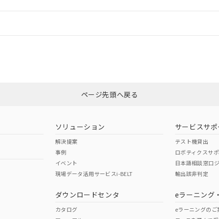
情報更新：
ログイン/会員登録
適合状況については、「カスタマーサポートセンタ お客様相談室」または貴
みください。
非含有証明書
※3
ページ先頭へ戻る
ダウンロードはこちら
ソリューション
サービスサポ
解決提案
テスト機貸出
事例
ロボティクスサ
イベント
日本語相談窓口
現場データ活用サービスi-BELT
輸出該非判定
I)
PBBs
PBDEs
DBP
ダウンロードセンタ
eラーニング
カタログ
eラーニングのご