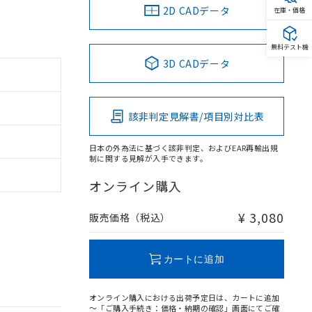
2D CADデータ
在庫・価格
無料テスト機
3D CADデータ
該非判定見解書/項目別対比表
日本の外為法に基づく該非判定、およびEAR再輸出規
制に関する見解が入手できます。
オンライン購入
¥ 3,080
販売価格（税込）
カートに追加
オンライン購入における出荷予定日は、カートに追加
～「ご購入手続き：価格・納期の確認」画面にてご確