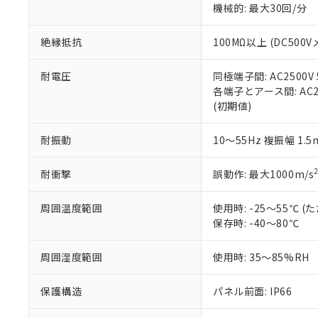
機械的: 最大30回/分
※本証明書は発行
また、RoHS指
混在することから
絶縁抵抗
100MΩ以上 (DC5
既に当社にて対応
り割愛しておりま
耐電圧
同極端子間: AC2500V
各端子とアース間: AC250
(初期値)
耐振動
10～55Hz 複振幅 1.
耐衝撃
誤動作: 最大1000m/s
周囲温度範囲
使用時: -25～55℃
保存時: -40～80℃
周囲湿度範囲
使用時: 35～85%RH
保護構造
パネル前面: IP66