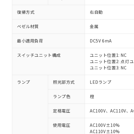
復帰方式
右自動
ベゼル材質
金属
最小適用負荷
DC5V 6mA
スイッチユニット構成
ユニット位置1: NC
ユニット位置2: 点灯
ユニット位置3: NC
ランプ
照光部方式
LEDランプ
※1 対応状況
ランプ色
橙
対応済み：EU
対応予定：EU R
定格電圧
AC100V、AC110V、A
対応予定なし：EU
調査・確認中：EU
ご利用条件
使用電圧
AC100V±10%
非該当品：ライセ
※1 中国RoHS
AC110V±10%
仕入先様の事情に