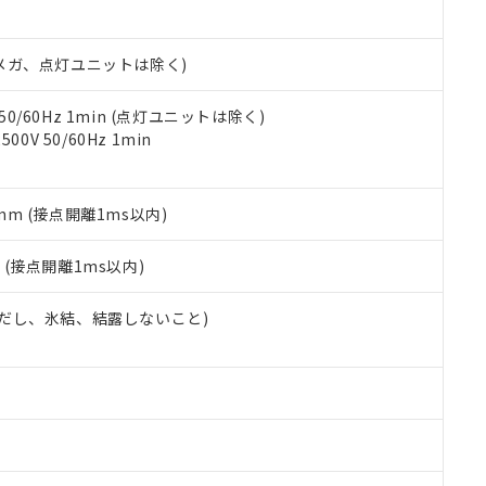
日時点で非含有を証明するもので、過去に遡って非含有を証明するも
令のフタル酸エステル類４物質の対応では、対応完了までの期間は出
備考欄に対応日を記載しておりました。
00Vメガ、点灯ユニットは除く)
品への在庫切替を完了していることから、特段のことがない限り、20
す。
 50/60Hz 1min (点灯ユニットは除く)
0V 50/60Hz 1min
5mm (接点開離1ms以内)
2
(接点開離1ms以内)
 (ただし、氷結、結露しないこと)