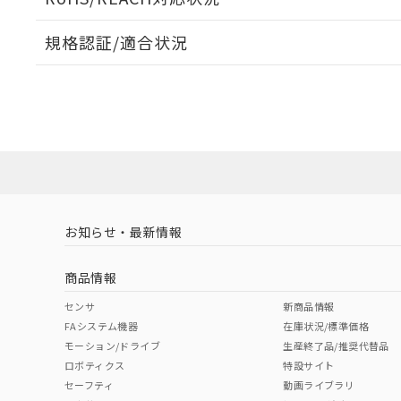
規格認証/適合状況
EU RoHS
注意事項・凡例
A30NW-3MR-TOA-G202-ODについての規格認証/
営業員または販売店にお問い合わせください。
ダウンロードデータをご利用いただく前に、以下を必ずお読
対応状況
対応予定月
※1
※2
ソフトウェアの使用条件
対応済み
お知らせ・最新情報
中国 RoHS
注意事項・凡例
商品情報
中国 RoHS表
※1 ※2
センサ
新商品情報
FAシステム機器
在庫状況/標準価格
Pb
Hg
Cd
Cr(V
モーション/ドライブ
生産終了品/推奨代替品
ロボティクス
特設サイト
セーフティ
動画ライブラリ