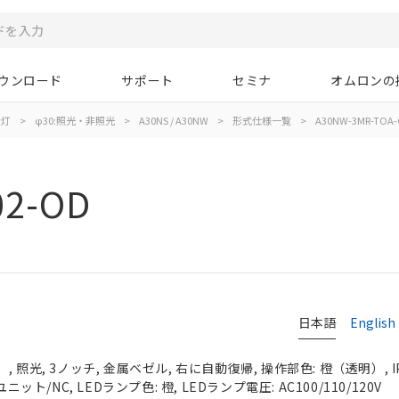
ウンロード
サポート
セミナ
オムロンの
示灯
>
φ30:照光・非照光
>
A30NS / A30NW
>
形式仕様一覧
>
A30NW-3MR-TOA-
02-OD
日本語
English
 照光, 3ノッチ, 金属ベゼル, 右に自動復帰, 操作部色: 橙（透明）, IP
ニット/NC, LEDランプ色: 橙, LEDランプ電圧: AC100/110/120V