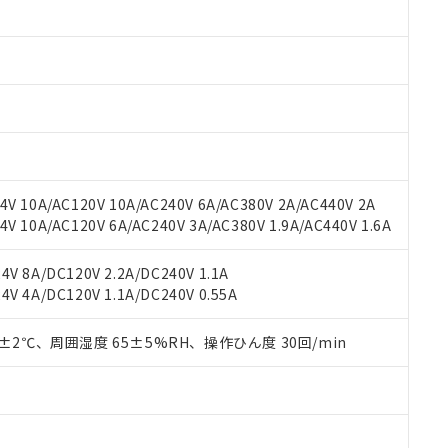
みいただき、同意のうえご利用ください。
材料含有率が中国RoHSの基準値以下であることを示します。
材料含有率が中国RoHSの基準値を超えていることを示します。
、当社制御機器事業取扱商品の当社在庫状況および標準価格(税抜)
ら貴社製品のうち、外国為替および外国貿易法に定める商品（以下｢
質）：
す。当社販売部門へお問い合わせください。
 水銀(Hg) 1000ppm以下、 カドミウム(Cd) 100ppm以下、
たは国外への提供する場合は、日本国政府の輸出許可(または役務取
000ppm以下、ポリ臭化ビフェニル類(PBB) 1000ppm以下、ポリ臭化ジフェニルエーテル類(P
事業取扱商品の中には、本サービスの対象外となる商品もあること
手続きをとります。
キシル) (DEHP)(別名：DOP) 1000ppm以下、フタル酸ブチルベンジル（BBP） 100
(GB/T26572)：
以下、フタル酸ジイソブチル (DIBP) 1000ppm以下
び標準価格照会結果は、記載している更新日時点での社内データに
物を破棄する場合は、完全に破砕するなど、違法に輸出されないよ
(水銀) : 1000ppm、 Cd(カドミウム) : 100ppm、
業用監視および制御機器に対する適用除外項目は除く。
覧された時点での実際の在庫および標準価格とは異なる場合がある
1000ppm、 PBBs(ポリ臭化ビフェニル類) : 1000ppm、 PBDEs(ポリ臭化ジフェニルエーテル類
物質については閾値を超える意図的な使用がないことを確認しています。
上の在庫あり
 1000ppm、 DIBP(フタル酸ジイソブチル) : 1000ppm、 BBP(フタル酸ブチルベンジル) :
品を、核兵器、ミサイル、化学兵器、生物兵器またはその他武器並
チルヘキシル)) : 1000ppm
況および標準価格はお客様のお取引先、またはお客様担当のオムロ
用いたしません。
V 10A/AC120V 10A/AC240V 6A/AC380V 2A/AC440V 2A
ご相談ください。
は満たないが在庫あり
製品を第三者に販売する場合は、上記1、2および3の内容を当該第
 10A/AC120V 6A/AC240V 3A/AC380V 1.9A/AC440V 1.6A
機器販売店や当社販売拠点は「
販売ネットワーク
」をご確認くだ
販売先および販売に係わる関係者が違法に輸出するおそれがある場
用期限
び標準価格結果を当社の事前の承諾なく第三者に漏洩または開示し
え状況などにより、予定月が前後することがあります。
(最新の在庫状況については、お客様のお取引先、またはお客様担当
V 8A/DC120V 2.2A/DC240V 1.1A
（10物質）のすべてが基準値以下であることを示します。
店・当社販売員にご確認ください)
能（部品リスト作成サービス）をご利用いただくには、I-Webメン
V 4A/DC120V 1.1A/DC240V 0.55A
使用状況下において有害物質が外部に漏えいし、環境に深刻な影響を
あります。
機種、また在庫状況の情報を公開していない機種
ェブサイト上で当社にご登録された部品リストについて、当社およ
書ダウンロード
す。当社販売部門へお問い合わせください。
0±2℃、周囲湿度 65±5%RH、操作ひん度 30回/min
品・サービスに関するお客様との取引・商談に必要な範囲で利用す
合意する
キャンセル
書をダウンロードすることができます。
利用者とは、
"個人情報の共同利用に関して"
の「1.共同利用者の
します。
10物質）の非含有証明書
明書（当社基準）