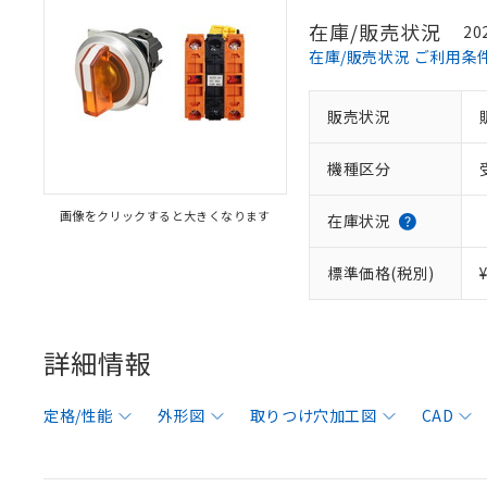
在庫/販売状況
20
在庫/販売状況 ご利用条
販売状況
機種区分
画像をクリックすると大きくなります
在庫状況
標準価格(税別)
詳細情報
定格/性能
外形図
取りつけ穴加工図
CAD