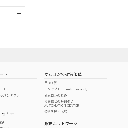
2026/7/29
社担当オムロン
お問い合わせ
ート
オムロンの提供価値
目指す姿
ポート
コンセプト「i-Automation!」
ジャパンデスク
オムロンの強み
お客様との共創拠点
AUTOMATION CENTER
DIBP
BBP
DEHP
環境保護
技術を磨く現場
・セミナ
使用期限
案内
販売ネットワーク