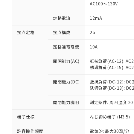
AC100～130V
があります。
以下の条件をお読
「○」：最大均質
「×」：最大均質
本サービスは
当社は、これ
定格電流
12mA
*EU RoHS指令（10物
「－」：未確認で
鉛(Pb) 1000ppm以下、
くものです。
う）を輸出ま
記
説明
六価クロム(Cr(Ⅵ)) 1
当社制御機器
などの必要な
フタル酸ビス(2-エチルヘ
接点定格
接点構成
2b
号
*中国RoHS10物質の基準値 
ル（DBP） 1000ppm
在庫状況およ
当社は規制貨
Pb(鉛) :1000ppm、 Hg
但し、RoHS指令で産
のであり、閲
ます。
Cr(Ⅵ)(六価クロム) : 
フタル酸エステル類の４
定格通電電流
10A
○
一定数以
DBP(フタル酸ジブチル) :
い。
当社は貴社製
DEHP(フタル酸ビス(2-エ
正式な納期状
置等に一切使
開閉能力(AC)
抵抗負荷(AC-12): AC24
当社販売員に
※2 対応予定月
△
一定数に
当社は、貴社
誘導負荷(AC-15): AC24V
オムロン制御
また当社は、
※2 環境保護使
在庫状況およ
部品在庫の切り替
たしません。
－
在庫なし
す。
開閉能力(DC)
抵抗負荷(DC-12): DC24
「ｅ」：有害物質
機器販売
マイパーツ機
誘導負荷(DC-13): DC24
「10」：通常の
ている必要が
味します。
空
受注生産
お客様が当ウ
※3 非含有証明
「－」：未確認で
開閉能力説明
測定条件: 周囲温度 2
白
が、当社の製
さい。
下記の非含有証明
端子仕様
ねじ締め端子 (M3.5)
※当社の共同
いる法人を指
EU RoHS指令（
許容操作頻度
電気的: 最大30回/分
51物質の非含有証