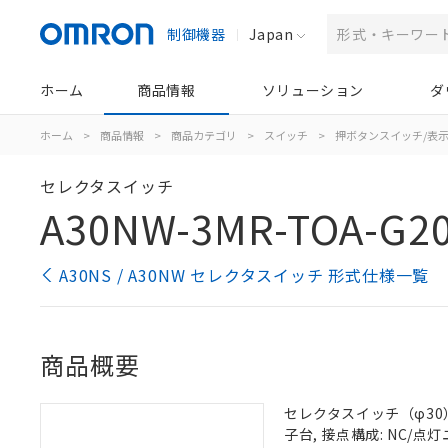
制御機器
Japan
ホーム
商品情報
ソリューション
ダ
ホーム
>
商品情報
>
商品カテゴリ
>
スイッチ
>
押ボタンスイッチ/表
セレクタスイッチ
A30NW-3MR-TOA-G2
A30NS / A30NW セレクタスイッチ 形式仕様一覧
商品概要
セレクタスイッチ（φ30）,
子台, 接点構成: NC/点灯ユ