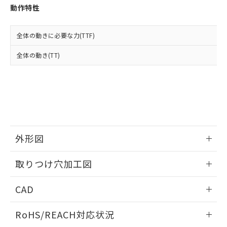
登録された部品リストについて、当社
動作特性
および当社の共同利用者が、当社の製
下記の非含有証明書をダウンロードするこ
品・サービスに関するお客様との取
とができます。
合意する
キャンセル
引・商談に必要な範囲で利用すること
全体の動きに必要な力(TTF)
をご了承ください。
EU RoHS指令（10物質）の非含有証明書
全体の動き(TT)
※当社の共同利用者とは、
"個人情報
51物質の非含有証明書（当社基準）
の共同利用に関して"
の「1.共同利
※本証明書は発行日時点で非含有を証明す
用者の範囲」に記載されている法人を
るもので、過去に遡って非含有を証明する
指します。
ものではありません。
また、RoHS指令のフタル酸エステル類４
物質の対応では、対応完了までの期間は出
荷製品に未対応品が混在することから備考
外形図
欄に対応日を記載しておりました。
既に当社にて対応品への在庫切替を完了
情報更新：2026/05/21
していることから、特段のことがない限
取りつけ穴加工図
り、2022年1月12日より割愛しておりま
す。
情報更新：2026/05/21
CAD
ログイン/会員登録いただくと、CADデータをダウンロー
RoHS/REACH対応状況
ドすることができます。