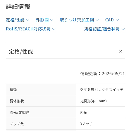
詳細情報
定格/性能
外形図
取りつけ穴加工図
CAD
RoHS/REACH対応状況
規格認証/適合状況
定格/性能
情報更新：2026/05/21
種類
ツマミ形セレクタスイッチ
胴体形状
丸胴形(φ30mm)
照光/非照光
照光
ノッチ数
3ノッチ