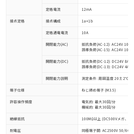
定格電流
12mA
※1 対応状況
接点定格
接点構成
1a+1b
定格通電電流
10A
対応済み：EU RoHS指令（10物質）の
非含有に対応した製品が提供可能な商品で
開閉能力(AC)
抵抗負荷(AC-12): AC24V 10A/A
す。
誘導負荷(AC-15): AC24V 10A/AC
対応予定：EU RoHS指令（10物質）の非含
ご利用条件
有に対応した製品に切り替える予定のある
開閉能力(DC)
抵抗負荷(DC-12): DC24V 8A/DC
商品です。
誘導負荷(DC-13): DC24V 4A/DC
対応予定なし：EU RoHS指令（10物質）の
以下の条件をお読みいただき、同意のうえ
非含有に非対応の商品で、対応品を出す予
開閉能力説明
測定条件: 周囲温度 20±2℃、
ご利用ください。
定はありません。
端子仕様
ねじ締め端子 (M3.5)
調査・確認中：EU RoHS指令（10物質）の
本サービスは、当社制御機器事業取扱
※1 中国RoHS○×表
非含有の対応状況を調査中または確認中の
商品の当社在庫状況および標準価格
許容操作頻度
電気的: 最大30回/分
商品です。
(税抜)を提供させていただくもので
機械的: 最大30回/分
「○」：最大均質材料含有率が中国RoHSの
非該当品：ライセンス料など無形物で、有
す。
基準値以下であることを示します。
害物質有無と関係のない商品です。
当社制御機器事業取扱商品の中には、
絶縁抵抗
100MΩ以上 (DC500Vメガ、
「×」：最大均質材料含有率が中国RoHSの
仕入先様の事情により、非含有部品として
本サービスの対象外となる商品もある
基準値を超えていることを示します。
いたものが、含有品と判明した場合などや
当社は、これら貴社製品のうち、外国
耐電圧
同極端子間: AC2500V 50/60
ことをご了承ください。
「－」：未確認です。当社販売部門へお問