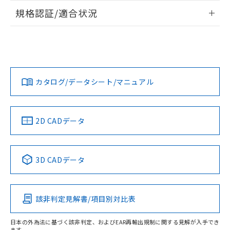
情報更新：2026/7/29
規格認証/適合状況
ログイン/会員登録
EU RoHS
注意事項・凡例
A30NW-3MR-TOA-G201-OBについての規格認証/適合状況に
ついては、「カスタマーサポートセンタ お客様相談室」また
は貴社担当オムロン営業員または販売店にお問い合わせくだ
対応状況
対応予定月
※1
※2
さい。
ダウンロードデータをご利用いただく前に、以下を必ずお読
みください。
カタログ/データシート/マニュアル
対応済み
ソフトウェアの使用条件
お問い合わせ
中国 RoHS
注意事項・凡例
2D CADデータ
中国 RoHS表
※1 ※2
3D CADデータ
Pb
Hg
Cd
Cr(VI)
該非判定見解書/項目別対比表
X
O
O
O
日本の外為法に基づく該非判定、およびEAR再輸出規制に関する見解が入手でき
ます。