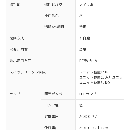
操作部
操作部形状
ツマミ形
操作部色
橙
透明/不透明
透明
復帰方式
右自動
ベゼル材質
金属
最小適用負荷
DC5V 6mA
スイッチユニット構成
ユニット位置1: NC
ユニット位置2: 点灯ユニット
ユニット位置3: NO
ランプ
照光部方式
LEDランプ
ランプ色
橙
定格電圧
AC/DC12V
使用電圧
AC/DC12V±10%