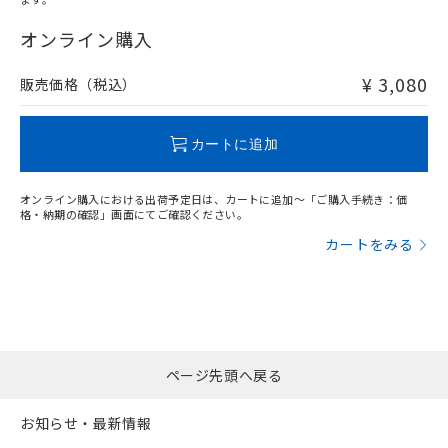
"対応済み"や非含有の記載がされた商品であっても、流通
在庫等で未対応品が混在する可能性があります。
オンライン購入
非含有品が必要な際は、弊社営業部門もしくは販売店へお
問い合わせください。
¥ 3,080
販売価格（税込）
この製品のRoHS/REACH対応状況ページへ
カートに追加
オンライン購入における出荷予定日は、カートに追加～「ご購入手続き：価
格・納期の確認」画面にてご確認ください。
カートをみる
ページ先頭へ戻る
お知らせ・最新情報