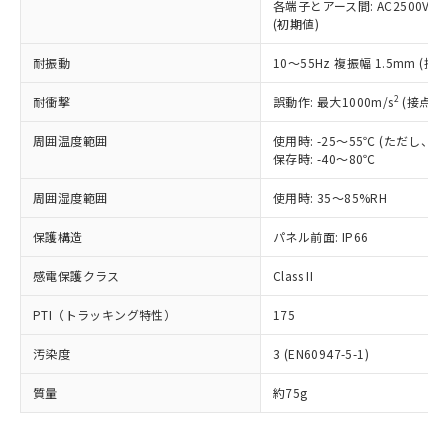
むを得ず変更することがあります。
為替および外国貿易法に定める商品
各端子とアース間: AC2500V 50/
在庫状況および標準価格照会結果は、
い合わせください。
(初期値)
（以下｢規制貨物等」という）を輸出
記載している更新日時点での社内デー
*EU RoHS指令（10物質）：
または国外への提供する場合は、日本
記
タに基づき作成されるものであり、閲
説明
鉛(Pb) 1000ppm以下、 水銀(Hg) 1000ppm以下、 カド
耐振動
*中国RoHS10物質の基準値 (GB/T26572)：
10～55Hz 複振幅 1.5mm (接
国政府の輸出許可(または役務取引許
号
覧された時点での実際の在庫および標
ミウム(Cd) 100ppm以下、
Pb(鉛) :1000ppm、 Hg(水銀) : 1000ppm、 Cd(カドミウ
可)を取得するなどの必要な手続きを
六価クロム(Cr(Ⅵ)) 1000ppm以下、ポリ臭化ビフェニル
ム) : 100ppm、
準価格とは異なる場合があることをご
2
耐衝撃
誤動作: 最大1000m/s
(接点開
類(PBB) 1000ppm以下、ポリ臭化ジフェニルエーテル類
Cr(Ⅵ)(六価クロム) : 1000ppm、 PBBs(ポリ臭化ビフェ
とります。
了承ください。
(PBDE) 1000ppm以下、フタル酸ビス(2-エチルヘキシ
○
一定数以上の在庫あり
ニル類) : 1000ppm、 PBDEs(ポリ臭化ジフェニルエーテ
当社は規制貨物を破棄する場合は、完
ル) (DEHP)(別名：DOP) 1000ppm以下、フタル酸ブチ
正式な納期状況および標準価格はお客
ル類) : 1000ppm、
周囲温度範囲
使用時: -25～55℃ (ただし
ルベンジル（BBP） 1000ppm以下、フタル酸ジブチル
全に破砕するなど、違法に輸出されな
DBP(フタル酸ジブチル) : 1000ppm、 DIBP(フタル酸ジ
様のお取引先、またはお客様担当のオ
保存時: -40～80℃
（DBP） 1000ppm以下、フタル酸ジイソブチル
イソブチル) : 1000ppm、 BBP(フタル酸ブチルベンジ
△
一定数には満たないが在庫あり
いよう必要な手段を講じます。
ムロン制御機器販売店・当社販売員に
(DIBP) 1000ppm以下
ル) : 1000ppm、
当社は貴社製品を、核兵器、ミサイ
但し、RoHS指令で産業用監視および制御機器に対する
周囲湿度範囲
DEHP(フタル酸ビス(2-エチルヘキシル)) : 1000ppm
使用時: 35～85%RH
ご相談ください。
適用除外項目は除く。
ル、化学兵器、生物兵器またはその他
－
在庫なし(最新の在庫状況につ
オムロン制御機器販売店や当社販売拠
フタル酸エステル類の４物質については閾値を超える意
武器並びにこれらの製造装置等に一切
保護構造
パネル前面: IP66
いては、お客様のお取引先、ま
図的な使用がないことを確認しています。
点は「
販売ネットワーク
」をご確認
※2 環境保護使用期限
使用いたしません。
たはお客様担当のオムロン制御
ください。
感電保護クラス
Class II
当社は、貴社製品を第三者に販売する
機器販売店・当社販売員にご確
在庫状況および標準価格結果を当社の
※2 対応予定月
「ｅ」：有害物質（10物質）のすべてが基
場合は、上記1、2および3の内容を当
認ください)
事前の承諾なく第三者に漏洩または開
PTI（トラッキング特性）
175
準値以下であることを示します。
該第三者に通知します。また当社は、
示しないようお願いします。
部品在庫の切り替え状況などにより、予定
「10」：通常の使用状況下において有害物
販売先および販売に係わる関係者が違
マイパーツ機能（部品リスト作成サー
空
受注生産機種、また在庫状況の
汚染度
3 (EN60947-5-1)
月が前後することがあります。
質が外部に漏えいし、環境に深刻な影響を
法に輸出するおそれがある場合は、取
ビス）をご利用いただくには、I-Web
白
情報を公開していない機種
及ぼさない年数を意味します。
り引きをいたしません。
メンバーズにご登録されている必要が
質量
約75g
「－」：未確認です。当社販売部門へお問
あります。
い合わせください。
お客様が当ウェブサイト上で当社にご
※3 非含有証明書ダウンロード