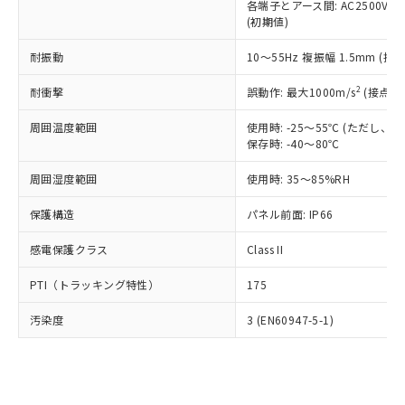
類(PBB) 1000ppm以下、ポリ臭化ジフェニルエーテル類
各端子とアース間: AC2500V 50/
Cr(Ⅵ)(六価クロム) : 1000ppm、 PBBs(ポリ臭化ビフェ
とります。
了承ください。
(PBDE) 1000ppm以下、フタル酸ビス(2-エチルヘキシ
○
一定数以上の在庫あり
ニル類) : 1000ppm、 PBDEs(ポリ臭化ジフェニルエーテ
(初期値)
当社は規制貨物を破棄する場合は、完
ル) (DEHP)(別名：DOP) 1000ppm以下、フタル酸ブチ
正式な納期状況および標準価格はお客
ル類) : 1000ppm、
ルベンジル（BBP） 1000ppm以下、フタル酸ジブチル
全に破砕するなど、違法に輸出されな
DBP(フタル酸ジブチル) : 1000ppm、 DIBP(フタル酸ジ
様のお取引先、またはお客様担当のオ
耐振動
10～55Hz 複振幅 1.5mm (接
（DBP） 1000ppm以下、フタル酸ジイソブチル
イソブチル) : 1000ppm、 BBP(フタル酸ブチルベンジ
△
一定数には満たないが在庫あり
いよう必要な手段を講じます。
ムロン制御機器販売店・当社販売員に
(DIBP) 1000ppm以下
ル) : 1000ppm、
当社は貴社製品を、核兵器、ミサイ
但し、RoHS指令で産業用監視および制御機器に対する
DEHP(フタル酸ビス(2-エチルヘキシル)) : 1000ppm
ご相談ください。
2
耐衝撃
誤動作: 最大1000m/s
(接点開
適用除外項目は除く。
ル、化学兵器、生物兵器またはその他
－
在庫なし(最新の在庫状況につ
オムロン制御機器販売店や当社販売拠
フタル酸エステル類の４物質については閾値を超える意
武器並びにこれらの製造装置等に一切
いては、お客様のお取引先、ま
図的な使用がないことを確認しています。
点は「
販売ネットワーク
」をご確認
周囲温度範囲
使用時: -25～55℃ (ただし
※2 環境保護使用期限
使用いたしません。
たはお客様担当のオムロン制御
保存時: -40～80℃
ください。
当社は、貴社製品を第三者に販売する
機器販売店・当社販売員にご確
在庫状況および標準価格結果を当社の
※2 対応予定月
「ｅ」：有害物質（10物質）のすべてが基
場合は、上記1、2および3の内容を当
周囲湿度範囲
使用時: 35～85%RH
認ください)
事前の承諾なく第三者に漏洩または開
準値以下であることを示します。
該第三者に通知します。また当社は、
示しないようお願いします。
部品在庫の切り替え状況などにより、予定
「10」：通常の使用状況下において有害物
保護構造
パネル前面: IP66
販売先および販売に係わる関係者が違
マイパーツ機能（部品リスト作成サー
空
受注生産機種、また在庫状況の
月が前後することがあります。
質が外部に漏えいし、環境に深刻な影響を
法に輸出するおそれがある場合は、取
ビス）をご利用いただくには、I-Web
白
情報を公開していない機種
感電保護クラス
Class II
及ぼさない年数を意味します。
り引きをいたしません。
メンバーズにご登録されている必要が
「－」：未確認です。当社販売部門へお問
あります。
PTI（トラッキング特性）
175
い合わせください。
お客様が当ウェブサイト上で当社にご
※3 非含有証明書ダウンロード
登録された部品リストについて、当社
汚染度
3 (EN60947-5-1)
および当社の共同利用者が、当社の製
下記の非含有証明書をダウンロードするこ
品・サービスに関するお客様との取
とができます。
合意する
キャンセル
引・商談に必要な範囲で利用すること
をご了承ください。