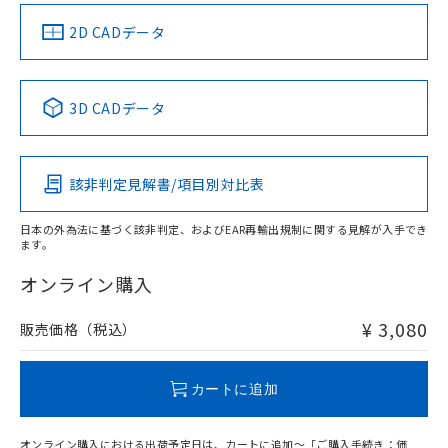
中国 RoHS
注意事項・凡例
2D CADデータ
中国 RoHS表
※1 ※2
3D CADデータ
Pb
Hg
Cd
Cr(VI)
該非判定見解書/項目別対比表
X
O
O
O
日本の外為法に基づく該非判定、およびEAR再輸出規制に関する見解が入手でき
ます。
"対応済み"や非含有の記載がされた商品であっても、流通
在庫等で未対応品が混在する可能性があります。
オンライン購入
非含有品が必要な際は、弊社営業部門もしくは販売店へお
問い合わせください。
¥ 3,080
販売価格（税込）
この製品のRoHS/REACH対応状況ページへ
カートに追加
オンライン購入における出荷予定日は、カートに追加～「ご購入手続き：価