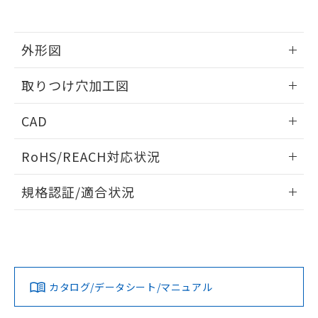
EU RoHS指令（10物質）の非含有証明書
※当社の共同利用者とは、
"個人情報
51物質の非含有証明書（当社基準）
の共同利用に関して"
の「1.共同利
※本証明書は発行日時点で非含有を証明す
用者の範囲」に記載されている法人を
るもので、過去に遡って非含有を証明する
外形図
指します。
ものではありません。
また、RoHS指令のフタル酸エステル類４
情報更新：2026/05/21
取りつけ穴加工図
物質の対応では、対応完了までの期間は出
荷製品に未対応品が混在することから備考
情報更新：2026/05/21
CAD
欄に対応日を記載しておりました。
既に当社にて対応品への在庫切替を完了
ログイン/会員登録いただくと、CADデータをダウンロー
していることから、特段のことがない限
RoHS/REACH対応状況
ドすることができます。
り、2022年1月12日より割愛しておりま
す。
情報更新：2026/7/29
規格認証/適合状況
ログイン/会員登録
EU RoHS
注意事項・凡例
A30NW-3MR-TOA-G101-OCについての規格認証/適合状況に
ついては、「カスタマーサポートセンタ お客様相談室」また
は貴社担当オムロン営業員または販売店にお問い合わせくだ
対応状況
対応予定月
※1
※2
さい。
ダウンロードデータをご利用いただく前に、以下を必ずお読
みください。
カタログ/データシート/マニュアル
対応済み
ソフトウェアの使用条件
お問い合わせ