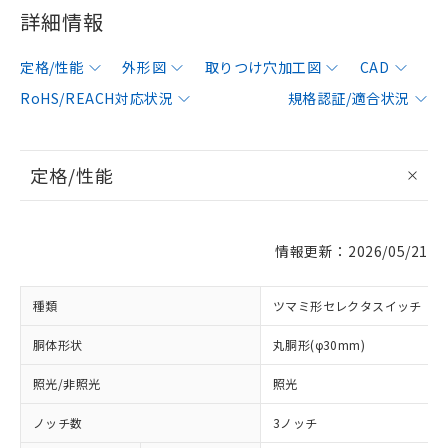
詳細情報
定格/性能
外形図
取りつけ穴加工図
CAD
RoHS/REACH対応状況
規格認証/適合状況
定格/性能
情報更新：2026/05/21
種類
ツマミ形セレクタスイッチ
胴体形状
丸胴形(φ30mm)
照光/非照光
照光
ノッチ数
3ノッチ