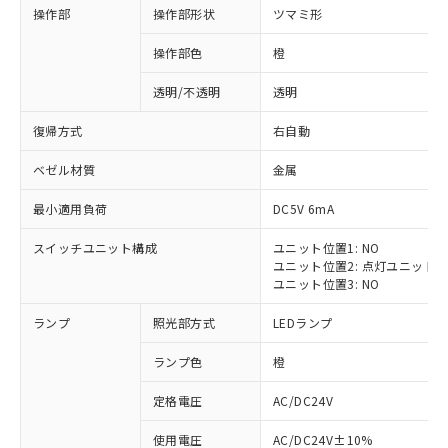
操作部
操作部形状
ツマミ形
操作部色
橙
透明/不透明
透明
復帰方式
右自動
ベゼル材質
金属
最小適用負荷
DC5V 6mA
スイッチユニット構成
ユニット位置1: NO
ユニット位置2: 点灯ユニット
ユニット位置3: NO
ランプ
照光部方式
LEDランプ
ランプ色
橙
定格電圧
AC/DC24V
※1 対応状況
使用電圧
AC/DC24V±10%