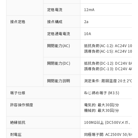
対応済み：EU RoHS指令（10物質）の
定格電流
12mA
非含有に対応した製品が提供可能な商品で
す。
接点定格
接点構成
2a
対応予定：EU RoHS指令（10物質）の非含
ご利用条件
有に対応した製品に切り替える予定のある
定格通電電流
10A
商品です。
対応予定なし：EU RoHS指令（10物質）の
開閉能力(AC)
抵抗負荷(AC-12): AC24V 10A/A
以下の条件をお読みいただき、同意のうえ
非含有に非対応の商品で、対応品を出す予
誘導負荷(AC-15): AC24V 10A/AC
ご利用ください。
定はありません。
調査・確認中：EU RoHS指令（10物質）の
開閉能力(DC)
抵抗負荷(DC-12): DC24V 8A/DC
本サービスは、当社制御機器事業取扱
※1 中国RoHS○×表
非含有の対応状況を調査中または確認中の
誘導負荷(DC-13): DC24V 4A/DC
商品の当社在庫状況および標準価格
商品です。
(税抜)を提供させていただくもので
「○」：最大均質材料含有率が中国RoHSの
開閉能力説明
測定条件: 周囲温度 20±2℃、
非該当品：ライセンス料など無形物で、有
す。
基準値以下であることを示します。
害物質有無と関係のない商品です。
当社制御機器事業取扱商品の中には、
端子仕様
ねじ締め端子 (M3.5)
「×」：最大均質材料含有率が中国RoHSの
仕入先様の事情により、非含有部品として
本サービスの対象外となる商品もある
基準値を超えていることを示します。
いたものが、含有品と判明した場合などや
当社は、これら貴社製品のうち、外国
ことをご了承ください。
許容操作頻度
電気的: 最大30回/分
「－」：未確認です。当社販売部門へお問
むを得ず変更することがあります。
為替および外国貿易法に定める商品
在庫状況および標準価格照会結果は、
機械的: 最大30回/分
い合わせください。
（以下｢規制貨物等」という）を輸出
記載している更新日時点での社内デー
*EU RoHS指令（10物質）：
または国外への提供する場合は、日本
絶縁抵抗
100MΩ以上 (DC500Vメガ、
記
タに基づき作成されるものであり、閲
説明
鉛(Pb) 1000ppm以下、 水銀(Hg) 1000ppm以下、 カド
*中国RoHS10物質の基準値 (GB/T26572)：
国政府の輸出許可(または役務取引許
号
覧された時点での実際の在庫および標
ミウム(Cd) 100ppm以下、
Pb(鉛) :1000ppm、 Hg(水銀) : 1000ppm、 Cd(カドミウ
可)を取得するなどの必要な手続きを
耐電圧
同極端子間: AC2500V 50/60
六価クロム(Cr(Ⅵ)) 1000ppm以下、ポリ臭化ビフェニル
ム) : 100ppm、
準価格とは異なる場合があることをご