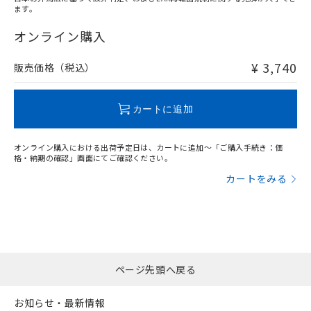
ます。
"対応済み"や非含有の記載がされた商品であっても、流通
在庫等で未対応品が混在する可能性があります。
オンライン購入
非含有品が必要な際は、弊社営業部門もしくは販売店へお
問い合わせください。
¥ 3,740
販売価格（税込）
この製品のRoHS/REACH対応状況ページへ
カートに追加
オンライン購入における出荷予定日は、カートに追加～「ご購入手続き：価
格・納期の確認」画面にてご確認ください。
カートをみる
ページ先頭へ戻る
お知らせ・最新情報