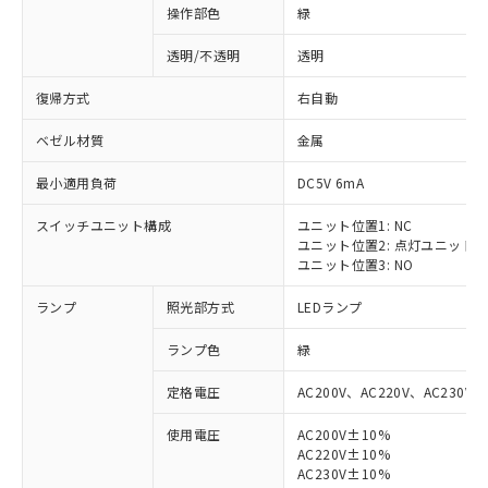
操作部色
緑
透明/不透明
透明
復帰方式
右自動
ベゼル材質
金属
最小適用負荷
DC5V 6mA
スイッチユニット構成
ユニット位置1: NC
ユニット位置2: 点灯ユニット
ユニット位置3: NO
ランプ
照光部方式
LEDランプ
ランプ色
緑
定格電圧
AC200V、AC220V、AC230V、
使用電圧
AC200V±10%
AC220V±10%
AC230V±10%