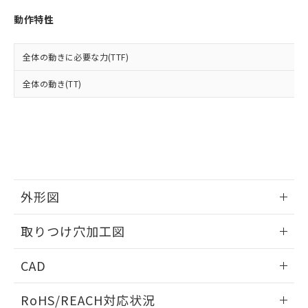
※3 非含有証明書ダウンロード
登録された部品リストについて、当社
動作特性
および当社の共同利用者が、当社の製
下記の非含有証明書をダウンロードするこ
品・サービスに関するお客様との取
とができます。
合意する
キャンセル
引・商談に必要な範囲で利用すること
全体の動きに必要な力(TTF)
をご了承ください。
EU RoHS指令（10物質）の非含有証明書
※当社の共同利用者とは、
"個人情報
全体の動き(TT)
51物質の非含有証明書（当社基準）
の共同利用に関して"
の「1.共同利
※本証明書は発行日時点で非含有を証明す
用者の範囲」に記載されている法人を
るもので、過去に遡って非含有を証明する
指します。
ものではありません。
また、RoHS指令のフタル酸エステル類４
物質の対応では、対応完了までの期間は出
荷製品に未対応品が混在することから備考
欄に対応日を記載しておりました。
外形図
既に当社にて対応品への在庫切替を完了
していることから、特段のことがない限
情報更新：2026/05/21
取りつけ穴加工図
り、2022年1月12日より割愛しておりま
す。
情報更新：2026/05/21
CAD
ログイン/会員登録いただくと、CADデータをダウンロー
RoHS/REACH対応状況
ドすることができます。