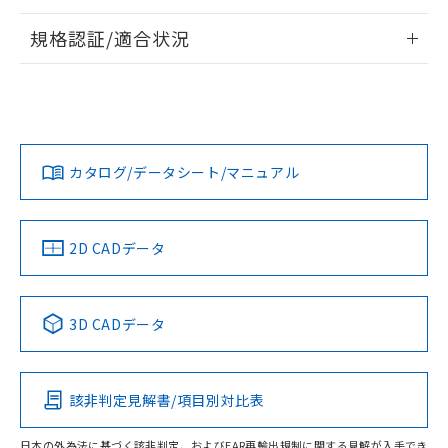
情報更新：2026/7/29
規格認証/適合状況
ログイン/会員登録
EU RoHS
注意事項・凡例
A30NW-3MR-TGA-P201-GEについての規格認証/適合状況に
ついては、「カスタマーサポートセンタ お客様相談室」また
は貴社担当オムロン営業員または販売店にお問い合わせくだ
対応状況
対応予定月
※1
※2
さい。
ダウンロードデータをご利用いただく前に、以下を必ずお読
みください。
カタログ/データシート/マニュアル
対応済み
ソフトウェアの使用条件
お問い合わせ
中国 RoHS
注意事項・凡例
2D CADデータ
中国 RoHS表
※1 ※2
3D CADデータ
Pb
Hg
Cd
Cr(VI)
該非判定見解書/項目別対比表
O
O
O
O
日本の外為法に基づく該非判定、およびEAR再輸出規制に関する見解が入手でき