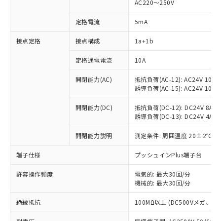
AC220～250V
定格電流
5mA
※1 対応状況
接点定格
接点構成
1a+1b
対応済み：EU RoHS指令（10物質）の
定格通電電流
10A
非含有に対応した製品が提供可能な商品で
開閉能力(AC)
抵抗負荷(AC-12): AC24V 10A/A
す。
誘導負荷(AC-15): AC24V 10A/AC
対応予定：EU RoHS指令（10物質）の非含
ご利用条件
有に対応した製品に切り替える予定のある
開閉能力(DC)
抵抗負荷(DC-12): DC24V 8A/DC
商品です。
誘導負荷(DC-13): DC24V 4A/DC
対応予定なし：EU RoHS指令（10物質）の
以下の条件をお読みいただき、同意のうえ
非含有に非対応の商品で、対応品を出す予
開閉能力説明
測定条件: 周囲温度 20±2℃、
ご利用ください。
定はありません。
調査・確認中：EU RoHS指令（10物質）の
端子仕様
プッシュインPlus端子台
本サービスは、当社制御機器事業取扱
※1 中国RoHS○×表
非含有の対応状況を調査中または確認中の
商品の当社在庫状況および標準価格
商品です。
許容操作頻度
電気的: 最大30回/分
(税抜)を提供させていただくもので
「○」：最大均質材料含有率が中国RoHSの
機械的: 最大30回/分
非該当品：ライセンス料など無形物で、有
す。
基準値以下であることを示します。
害物質有無と関係のない商品です。
当社制御機器事業取扱商品の中には、
絶縁抵抗
100MΩ以上 (DC500Vメガ、
「×」：最大均質材料含有率が中国RoHSの
仕入先様の事情により、非含有部品として
本サービスの対象外となる商品もある
基準値を超えていることを示します。
いたものが、含有品と判明した場合などや
当社は、これら貴社製品のうち、外国
ことをご了承ください。