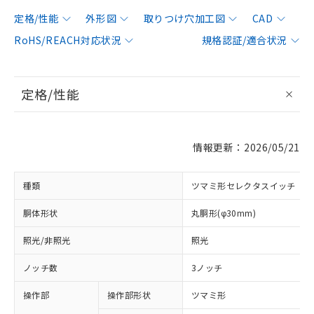
定格/性能
外形図
取りつけ穴加工図
CAD
RoHS/REACH対応状況
規格認証/適合状況
定格/性能
情報更新：2026/05/21
種類
ツマミ形セレクタスイッチ
胴体形状
丸胴形(φ30mm)
照光/非照光
照光
ノッチ数
3ノッチ
操作部
操作部形状
ツマミ形