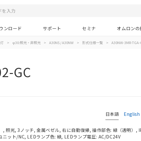
ウンロード
サポート
セミナ
オムロンの
示灯
>
φ30:照光・非照光
>
A30NS / A30NW
>
形式仕様一覧
>
A30NW-3MR-TGA-
02-GC
日本語
English
 照光, 3ノッチ, 金属ベゼル, 右に自動復帰, 操作部色: 緑（透明）, IP
ニット/NC, LEDランプ色: 緑, LEDランプ電圧: AC/DC24V