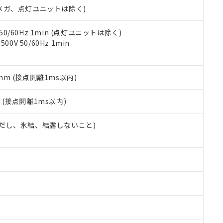
令のフタル酸エステル類４物質の対応では、対応完了までの期間は出
00Vメガ、点灯ユニットは除く)
備考欄に対応日を記載しておりました。
品への在庫切替を完了していることから、特段のことがない限り、20
 50/60Hz 1min (点灯ユニットは除く)
す。
0V 50/60Hz 1min
5mm (接点開離1ms以内)
2
(接点開離1ms以内)
 (ただし、氷結、結露しないこと)