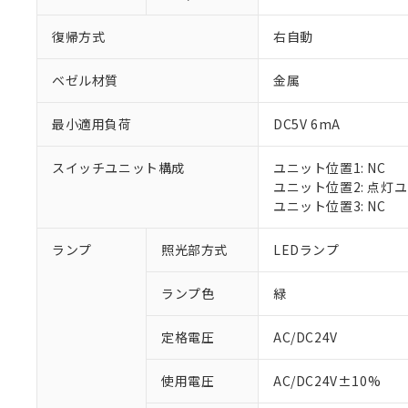
復帰方式
右自動
ベゼル材質
金属
最小適用負荷
DC5V 6mA
スイッチユニット構成
ユニット位置1: NC
ユニット位置2: 点灯
ユニット位置3: NC
※1 対応状況
ランプ
照光部方式
LEDランプ
対応済み：EU
ランプ色
緑
対応予定：EU R
対応予定なし：EU
定格電圧
AC/DC24V
調査・確認中：EU
ご利用条件
非該当品：ライセ
※1 中国RoHS
使用電圧
AC/DC24V±10%
仕入先様の事情に
があります。
以下の条件をお読