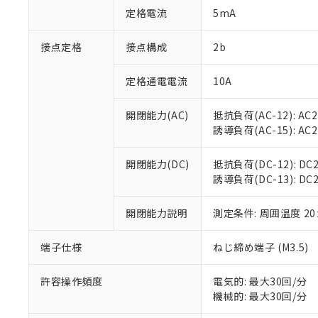
「○」：最大均質
定格電流
5mA
「×」：最大均質
本サービスは
当社は、これ
*EU RoHS指令（10物
「－」：未確認で
鉛(Pb) 1000ppm以下、
くものです。
う）を輸出ま
接点定格
接点構成
2b
記
説明
六価クロム(Cr(Ⅵ)) 1
当社制御機器
などの必要な
フタル酸ビス(2-エチルヘ
号
*中国RoHS10物質の基準値 
ル（DBP） 1000ppm
在庫状況およ
当社は規制貨
Pb(鉛) :1000ppm、 Hg
定格通電電流
10A
但し、RoHS指令で産
のであり、閲
ます。
Cr(Ⅵ)(六価クロム) : 
フタル酸エステル類の４
○
一定数以
DBP(フタル酸ジブチル) :
い。
当社は貴社製
DEHP(フタル酸ビス(2-エ
開閉能力(AC)
抵抗負荷(AC-12): AC24
正式な納期状
置等に一切使
誘導負荷(AC-15): AC24V
当社販売員に
※2 対応予定月
△
一定数に
当社は、貴社
オムロン制御
また当社は、
※2 環境保護使
在庫状況およ
部品在庫の切り替
たしません。
開閉能力(DC)
抵抗負荷(DC-12): DC24
－
在庫なし
す。
誘導負荷(DC-13): DC24
「ｅ」：有害物質
機器販売
マイパーツ機
「10」：通常の
ている必要が
味します。
開閉能力説明
測定条件: 周囲温度 2
空
受注生産
お客様が当ウ
※3 非含有証明
「－」：未確認で
白
が、当社の製
端子仕様
ねじ締め端子 (M3.5)
さい。
下記の非含有証明
※当社の共同
いる法人を指
許容操作頻度
電気的: 最大30回/分
EU RoHS指令（
機械的: 最大30回/分
51物質の非含有証
※本証明書は発行