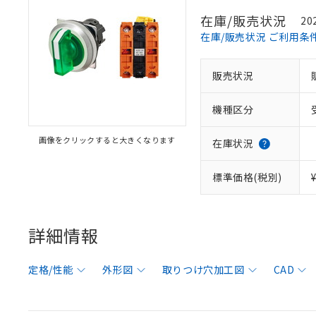
在庫/販売状況
20
在庫/販売状況 ご利用条
販売状況
機種区分
画像をクリックすると大きくなります
在庫状況
標準価格(税別)
詳細情報
定格/性能
外形図
取りつけ穴加工図
CAD