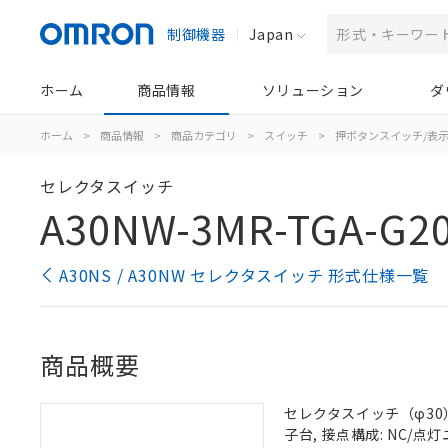
制御機器
Japan
ホーム
商品情報
ソリューション
ダ
ホーム
>
商品情報
>
商品カテゴリ
>
スイッチ
>
押ボタンスイッチ/表
セレクタスイッチ
A30NW-3MR-TGA-G2
A30NS / A30NW セレクタスイッチ 形式仕様一覧
商品概要
セレクタスイッチ（φ30）,
子台, 接点構成: NC/点灯ユ