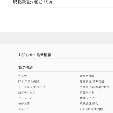
規格認証/適合状況
EU RoHS
注意事項・凡例
A30NW-3MR-TGA-G202-GCについての規格認証/
営業員または販売店にお問い合わせください。
ダウンロードデータをご利用いただく前に、以下を必ずお読
対応状況
対応予定月
※1
※2
ソフトウェアの使用条件
対応済み
お知らせ・最新情報
中国 RoHS
注意事項・凡例
商品情報
中国 RoHS表
※1 ※2
センサ
新商品情報
FAシステム機器
在庫状況/標準価格
Pb
Hg
Cd
Cr(V
モーション/ドライブ
生産終了品/推奨代替品
ロボティクス
特設サイト
セーフティ
動画ライブラリ
検査装置
規格認証/適合
X
O
O
O
スイッチ
RoHS/REACH対応