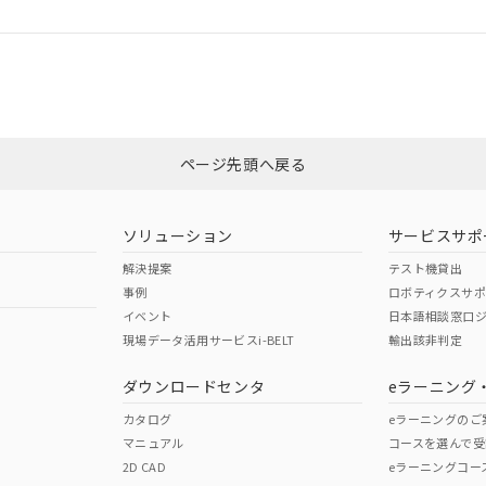
ログイン/会員登録
適合状況については、「カスタマーサポートセンタ お客様相談室」または貴
みください。
非含有証明書
※3
ページ先頭へ戻る
ダウンロードはこちら
ソリューション
サービスサポ
解決提案
テスト機貸出
事例
ロボティクスサ
イベント
日本語相談窓口
現場データ活用サービスi-BELT
輸出該非判定
I)
PBBs
PBDEs
DBP
ダウンロードセンタ
eラーニング
カタログ
eラーニングのご
マニュアル
コースを選んで受
O
O
O
2D CAD
eラーニングコー