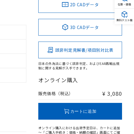
2D CADデータ
在庫・価格
無料テスト機
3D CADデータ
該非判定見解書/項目別対比表
日本の外為法に基づく該非判定、およびEAR再輸出規
制に関する見解が入手できます。
オンライン購入
¥ 3,080
販売価格（税込）
カートに追加
オンライン購入における出荷予定日は、カートに追加
～「ご購入手続き：価格・納期の確認」画面にてご確