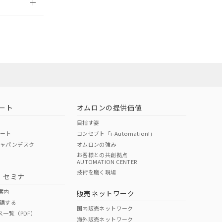
社担当オムロン
お問い合わせ
ート
オムロンの提供価値
目指す姿
ポート
コンセプト「i-Automation!」
ジャパンデスク
オムロンの強み
お客様との共創拠点
AUTOMATION CENTER
DIBP
BBP
DEHP
環境保護
技術を磨く現場
・セミナ
使用期限
案内
販売ネットワーク
講する
O
O
O
10
国内販売ネットワーク
ス一覧（PDF）
海外販売ネットワーク