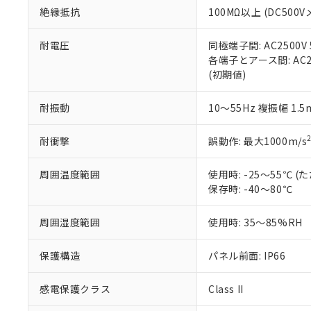
また、RoHS指
絶縁抵抗
100MΩ以上 (DC5
混在することから
既に当社にて対応
耐電圧
同極端子間: AC2500V
り割愛しておりま
各端子とアース間: AC250
(初期値)
耐振動
10～55Hz 複振幅 1.
耐衝撃
誤動作: 最大1000m/s
周囲温度範囲
使用時: -25～55℃
保存時: -40～80℃
周囲湿度範囲
使用時: 35～85%RH
保護構造
パネル前面: IP66
感電保護クラス
Class II