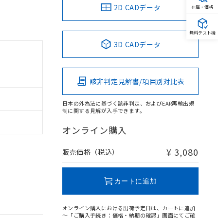
2D CADデータ
在庫・価格
無料テスト機
3D CADデータ
該非判定見解書/項目別対比表
日本の外為法に基づく該非判定、およびEAR再輸出規
制に関する見解が入手できます。
オンライン購入
¥ 3,080
販売価格（税込）
カートに追加
オンライン購入における出荷予定日は、カートに追加
～「ご購入手続き：価格・納期の確認」画面にてご確