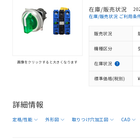
在庫/販売状況
20
在庫/販売状況 ご利用条
販売状況
機種区分
画像をクリックすると大きくなります
在庫状況
標準価格(税別)
詳細情報
定格/性能
外形図
取りつけ穴加工図
CAD