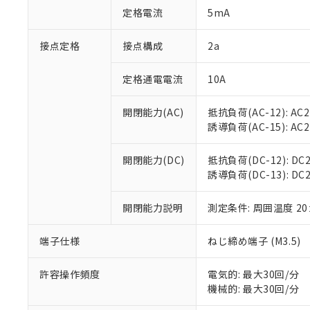
「○」：最大均質
定格電流
5mA
「×」：最大均質
本サービスは
当社は、これ
*EU RoHS指令（10物
「－」：未確認で
鉛(Pb) 1000ppm以下、
くものです。
う）を輸出ま
接点定格
接点構成
2a
記
説明
六価クロム(Cr(Ⅵ)) 1
当社制御機器
などの必要な
フタル酸ビス(2-エチルヘ
号
*中国RoHS10物質の基準値 
ル（DBP） 1000ppm
在庫状況およ
当社は規制貨
Pb(鉛) :1000ppm、 Hg
定格通電電流
10A
但し、RoHS指令で産
のであり、閲
ます。
Cr(Ⅵ)(六価クロム) : 
フタル酸エステル類の４
○
一定数以
DBP(フタル酸ジブチル) :
い。
当社は貴社製
DEHP(フタル酸ビス(2-エ
開閉能力(AC)
抵抗負荷(AC-12): AC24
正式な納期状
置等に一切使
誘導負荷(AC-15): AC24V
当社販売員に
※2 対応予定月
△
一定数に
当社は、貴社
オムロン制御
また当社は、
※2 環境保護使
在庫状況およ
部品在庫の切り替
たしません。
開閉能力(DC)
抵抗負荷(DC-12): DC24
－
在庫なし
す。
誘導負荷(DC-13): DC24
「ｅ」：有害物質
機器販売
マイパーツ機
「10」：通常の
ている必要が
味します。
開閉能力説明
測定条件: 周囲温度 2
空
受注生産
お客様が当ウ
※3 非含有証明
「－」：未確認で
白
が、当社の製
端子仕様
ねじ締め端子 (M3.5)
さい。
下記の非含有証明
※当社の共同
いる法人を指
許容操作頻度
電気的: 最大30回/分
EU RoHS指令（
機械的: 最大30回/分
51物質の非含有証
※本証明書は発行