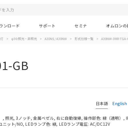
ウンロード
サポート
セミナ
オムロンの
示灯
>
φ30:照光・非照光
>
A30NS / A30NW
>
形式仕様一覧
>
A30NW-3MR-TGA-
01-GB
日本語
English
 照光, 3ノッチ, 金属ベゼル, 右に自動復帰, 操作部色: 緑（透明）, IP
ニット/NO, LEDランプ色: 緑, LEDランプ電圧: AC/DC12V