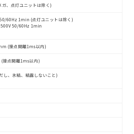
令のフタル酸エステル類４物質の対応では、対応完了までの期間は出
00Vメガ、点灯ユニットは除く)
備考欄に対応日を記載しておりました。
品への在庫切替を完了していることから、特段のことがない限り、20
 50/60Hz 1min (点灯ユニットは除く)
す。
0V 50/60Hz 1min
5mm (接点開離1ms以内)
2
(接点開離1ms以内)
 (ただし、氷結、結露しないこと)