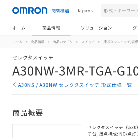
制御機器
Japan
ホーム
商品情報
ソリューション
ダ
ホーム
>
商品情報
>
商品カテゴリ
>
スイッチ
>
押ボタンスイッチ/表
セレクタスイッチ
A30NW-3MR-TGA-G1
A30NS / A30NW セレクタスイッチ 形式仕様一覧
商品概要
セレクタスイッチ（φ30）,
子台, 接点構成: NO/点灯ユ