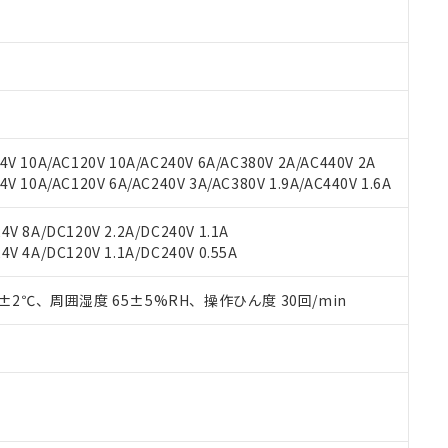
材料含有率が中国RoHSの基準値以下であることを示します。
材料含有率が中国RoHSの基準値を超えていることを示します。
、当社制御機器事業取扱商品の当社在庫状況および標準価格(税抜)
ら貴社製品のうち、外国為替および外国貿易法に定める商品（以下｢
質）：
す。当社販売部門へお問い合わせください。
 水銀(Hg) 1000ppm以下、 カドミウム(Cd) 100ppm以下、
たは国外への提供する場合は、日本国政府の輸出許可(または役務取
000ppm以下、ポリ臭化ビフェニル類(PBB) 1000ppm以下、ポリ臭化ジフェニルエーテル類(P
事業取扱商品の中には、本サービスの対象外となる商品もあること
手続きをとります。
キシル) (DEHP)(別名：DOP) 1000ppm以下、フタル酸ブチルベンジル（BBP） 100
(GB/T26572)：
以下、フタル酸ジイソブチル (DIBP) 1000ppm以下
び標準価格照会結果は、記載している更新日時点での社内データに
物を破棄する場合は、完全に破砕するなど、違法に輸出されないよ
(水銀) : 1000ppm、 Cd(カドミウム) : 100ppm、
業用監視および制御機器に対する適用除外項目は除く。
覧された時点での実際の在庫および標準価格とは異なる場合がある
1000ppm、 PBBs(ポリ臭化ビフェニル類) : 1000ppm、 PBDEs(ポリ臭化ジフェニルエーテル類
物質については閾値を超える意図的な使用がないことを確認しています。
上の在庫あり
 1000ppm、 DIBP(フタル酸ジイソブチル) : 1000ppm、 BBP(フタル酸ブチルベンジル) :
品を、核兵器、ミサイル、化学兵器、生物兵器またはその他武器並
チルヘキシル)) : 1000ppm
V 10A/AC120V 10A/AC240V 6A/AC380V 2A/AC440V 2A
況および標準価格はお客様のお取引先、またはお客様担当のオムロ
用いたしません。
 10A/AC120V 6A/AC240V 3A/AC380V 1.9A/AC440V 1.6A
ご相談ください。
は満たないが在庫あり
製品を第三者に販売する場合は、上記1、2および3の内容を当該第
機器販売店や当社販売拠点は「
販売ネットワーク
」をご確認くだ
販売先および販売に係わる関係者が違法に輸出するおそれがある場
用期限
び標準価格結果を当社の事前の承諾なく第三者に漏洩または開示し
え状況などにより、予定月が前後することがあります。
V 8A/DC120V 2.2A/DC240V 1.1A
(最新の在庫状況については、お客様のお取引先、またはお客様担当
V 4A/DC120V 1.1A/DC240V 0.55A
（10物質）のすべてが基準値以下であることを示します。
店・当社販売員にご確認ください)
能（部品リスト作成サービス）をご利用いただくには、I-Webメン
使用状況下において有害物質が外部に漏えいし、環境に深刻な影響を
あります。
0±2℃、周囲湿度 65±5%RH、操作ひん度 30回/min
機種、また在庫状況の情報を公開していない機種
ェブサイト上で当社にご登録された部品リストについて、当社およ
書ダウンロード
す。当社販売部門へお問い合わせください。
品・サービスに関するお客様との取引・商談に必要な範囲で利用す
合意する
キャンセル
書をダウンロードすることができます。
利用者とは、
"個人情報の共同利用に関して"
の「1.共同利用者の
します。
10物質）の非含有証明書
明書（当社基準）
日時点で非含有を証明するもので、過去に遡って非含有を証明するも