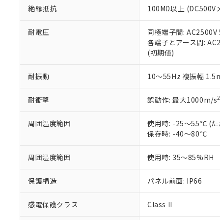
また、RoHS指
絶縁抵抗
100MΩ以上 (DC5
混在することから
既に当社にて対応
耐電圧
同極端子間: AC2500V
り割愛しておりま
各端子とアース間: AC250
(初期値)
耐振動
10～55Hz 複振幅 1.
耐衝撃
誤動作: 最大1000m/s
周囲温度範囲
使用時: -25～55℃
保存時: -40～80℃
周囲湿度範囲
使用時: 35～85%RH
保護構造
パネル前面: IP66
感電保護クラス
Class II