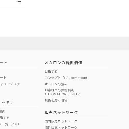
社担当オムロン
お問い合わせ
ート
オムロンの提供価値
目指す姿
ポート
コンセプト「i-Automation!」
ジャパンデスク
オムロンの強み
お客様との共創拠点
AUTOMATION CENTER
DIBP
BBP
DEHP
環境保護
技術を磨く現場
・セミナ
使用期限
案内
販売ネットワーク
講する
O
O
O
10
国内販売ネットワーク
ス一覧（PDF）
海外販売ネットワーク