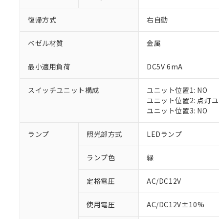
復帰方式
右自動
ベゼル材質
金属
最小適用負荷
DC5V 6mA
スイッチユニット構成
ユニット位置1: NO
ユニット位置2: 点灯
ユニット位置3: NO
※1 対応状況
ランプ
照光部方式
LEDランプ
対応済み：EU
ランプ色
緑
対応予定：EU R
対応予定なし：EU
定格電圧
AC/DC12V
調査・確認中：EU
ご利用条件
非該当品：ライセ
※1 中国RoHS
使用電圧
AC/DC12V±10%
仕入先様の事情に
があります。
以下の条件をお読