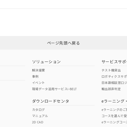
ログイン/会員登録
適合状況については、「カスタマーサポートセンタ お客様相談室」または貴
みください。
非含有証明書
※3
ページ先頭へ戻る
ダウンロードはこちら
ソリューション
サービスサポ
解決提案
テスト機貸出
事例
ロボティクスサ
イベント
日本語相談窓口
現場データ活用サービスi-BELT
輸出該非判定
I)
PBBs
PBDEs
DBP
ダウンロードセンタ
eラーニング
カタログ
eラーニングのご
マニュアル
コースを選んで受
O
O
O
2D CAD
eラーニングコー