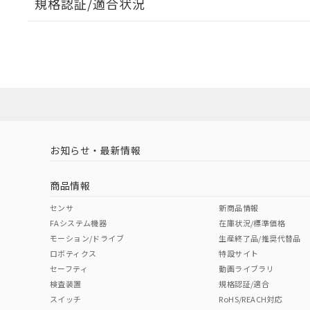
規格認証/適合状況
EU RoHS
注意事項・凡例
A30NW-3MR-TGA-G101-GBについての規格認証/
営業員または販売店にお問い合わせください。
ダウンロードデータをご利用いただく前に、以下を必ずお読
対応状況
対応予定月
※1
※2
ソフトウェアの使用条件
対応済み
お知らせ・最新情報
中国 RoHS
注意事項・凡例
商品情報
中国 RoHS表
※1 ※2
センサ
新商品情報
FAシステム機器
在庫状況/標準価格
Pb
Hg
Cd
Cr(V
モーション/ドライブ
生産終了品/推奨代替品
ロボティクス
特設サイト
セーフティ
動画ライブラリ
検査装置
規格認証/適合
X
O
O
O
スイッチ
RoHS/REACH対応