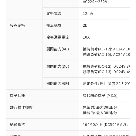
AC220～250V
対応済み：EU RoHS指令（10物質）の
非含有に対応した製品が提供可能な商品で
定格電流
12mA
す。
対応予定：EU RoHS指令（10物質）の非含
接点定格
接点構成
2b
ご利用条件
有に対応した製品に切り替える予定のある
定格通電電流
10A
商品です。
対応予定なし：EU RoHS指令（10物質）の
以下の条件をお読みいただき、同意のうえ
開閉能力(AC)
抵抗負荷(AC-12): AC24V 10A/A
非含有に非対応の商品で、対応品を出す予
誘導負荷(AC-15): AC24V 10A/AC
ご利用ください。
定はありません。
調査・確認中：EU RoHS指令（10物質）の
本サービスは、当社制御機器事業取扱
開閉能力(DC)
抵抗負荷(DC-12): DC24V 8A/DC
※1 中国RoHS○×表
非含有の対応状況を調査中または確認中の
誘導負荷(DC-13): DC24V 4A/DC
商品の当社在庫状況および標準価格
商品です。
(税抜)を提供させていただくもので
「○」：最大均質材料含有率が中国RoHSの
非該当品：ライセンス料など無形物で、有
開閉能力説明
測定条件: 周囲温度 20±2℃、
す。
基準値以下であることを示します。
害物質有無と関係のない商品です。
当社制御機器事業取扱商品の中には、
「×」：最大均質材料含有率が中国RoHSの
仕入先様の事情により、非含有部品として
端子仕様
ねじ締め端子 (M3.5)
本サービスの対象外となる商品もある
基準値を超えていることを示します。
いたものが、含有品と判明した場合などや
当社は、これら貴社製品のうち、外国
ことをご了承ください。
「－」：未確認です。当社販売部門へお問
許容操作頻度
電気的: 最大30回/分
むを得ず変更することがあります。
為替および外国貿易法に定める商品
在庫状況および標準価格照会結果は、
機械的: 最大30回/分
い合わせください。
（以下｢規制貨物等」という）を輸出
記載している更新日時点での社内デー
*EU RoHS指令（10物質）：
または国外への提供する場合は、日本
記
タに基づき作成されるものであり、閲
説明
絶縁抵抗
100MΩ以上 (DC500Vメガ、
鉛(Pb) 1000ppm以下、 水銀(Hg) 1000ppm以下、 カド
*中国RoHS10物質の基準値 (GB/T26572)：
国政府の輸出許可(または役務取引許
号
覧された時点での実際の在庫および標
ミウム(Cd) 100ppm以下、
Pb(鉛) :1000ppm、 Hg(水銀) : 1000ppm、 Cd(カドミウ
可)を取得するなどの必要な手続きを
六価クロム(Cr(Ⅵ)) 1000ppm以下、ポリ臭化ビフェニル
ム) : 100ppm、