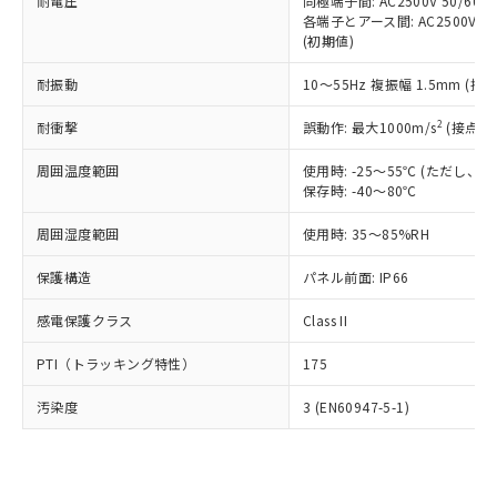
準価格とは異なる場合があることをご
耐電圧
同極端子間: AC2500V 50/60
類(PBB) 1000ppm以下、ポリ臭化ジフェニルエーテル類
Cr(Ⅵ)(六価クロム) : 1000ppm、 PBBs(ポリ臭化ビフェ
とります。
各端子とアース間: AC2500V 50/
了承ください。
(PBDE) 1000ppm以下、フタル酸ビス(2-エチルヘキシ
○
一定数以上の在庫あり
ニル類) : 1000ppm、 PBDEs(ポリ臭化ジフェニルエーテ
当社は規制貨物を破棄する場合は、完
(初期値)
ル) (DEHP)(別名：DOP) 1000ppm以下、フタル酸ブチ
正式な納期状況および標準価格はお客
ル類) : 1000ppm、
ルベンジル（BBP） 1000ppm以下、フタル酸ジブチル
全に破砕するなど、違法に輸出されな
DBP(フタル酸ジブチル) : 1000ppm、 DIBP(フタル酸ジ
様のお取引先、またはお客様担当のオ
（DBP） 1000ppm以下、フタル酸ジイソブチル
イソブチル) : 1000ppm、 BBP(フタル酸ブチルベンジ
△
一定数には満たないが在庫あり
耐振動
10～55Hz 複振幅 1.5mm (接
いよう必要な手段を講じます。
ムロン制御機器販売店・当社販売員に
(DIBP) 1000ppm以下
ル) : 1000ppm、
当社は貴社製品を、核兵器、ミサイ
但し、RoHS指令で産業用監視および制御機器に対する
DEHP(フタル酸ビス(2-エチルヘキシル)) : 1000ppm
ご相談ください。
2
耐衝撃
適用除外項目は除く。
誤動作: 最大1000m/s
(接点開
ル、化学兵器、生物兵器またはその他
－
在庫なし(最新の在庫状況につ
オムロン制御機器販売店や当社販売拠
フタル酸エステル類の４物質については閾値を超える意
武器並びにこれらの製造装置等に一切
いては、お客様のお取引先、ま
図的な使用がないことを確認しています。
点は「
販売ネットワーク
」をご確認
周囲温度範囲
使用時: -25～55℃ (ただし
※2 環境保護使用期限
使用いたしません。
たはお客様担当のオムロン制御
ください。
保存時: -40～80℃
当社は、貴社製品を第三者に販売する
機器販売店・当社販売員にご確
在庫状況および標準価格結果を当社の
※2 対応予定月
「ｅ」：有害物質（10物質）のすべてが基
場合は、上記1、2および3の内容を当
認ください)
事前の承諾なく第三者に漏洩または開
周囲湿度範囲
使用時: 35～85%RH
準値以下であることを示します。
該第三者に通知します。また当社は、
示しないようお願いします。
部品在庫の切り替え状況などにより、予定
「10」：通常の使用状況下において有害物
販売先および販売に係わる関係者が違
保護構造
パネル前面: IP66
マイパーツ機能（部品リスト作成サー
空
受注生産機種、また在庫状況の
月が前後することがあります。
質が外部に漏えいし、環境に深刻な影響を
法に輸出するおそれがある場合は、取
ビス）をご利用いただくには、I-Web
白
情報を公開していない機種
及ぼさない年数を意味します。
り引きをいたしません。
感電保護クラス
Class II
メンバーズにご登録されている必要が
「－」：未確認です。当社販売部門へお問
あります。
い合わせください。
PTI（トラッキング特性）
175
お客様が当ウェブサイト上で当社にご
※3 非含有証明書ダウンロード
登録された部品リストについて、当社
汚染度
3 (EN60947-5-1)
および当社の共同利用者が、当社の製
下記の非含有証明書をダウンロードするこ
品・サービスに関するお客様との取
とができます。
合意する
キャンセル
引・商談に必要な範囲で利用すること
をご了承ください。