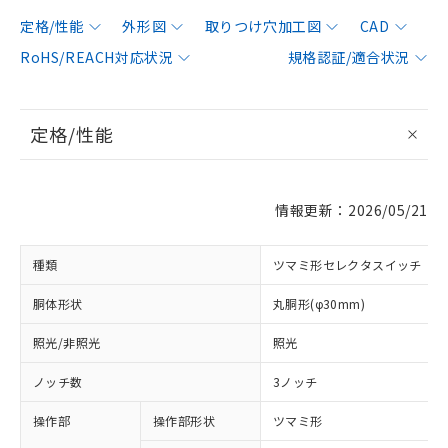
定格/性能
外形図
取りつけ穴加工図
CAD
RoHS/REACH対応状況
規格認証/適合状況
定格/性能
情報更新：2026/05/21
種類
ツマミ形セレクタスイッチ
胴体形状
丸胴形(φ30mm)
照光/非照光
照光
ノッチ数
3ノッチ
操作部
操作部形状
ツマミ形