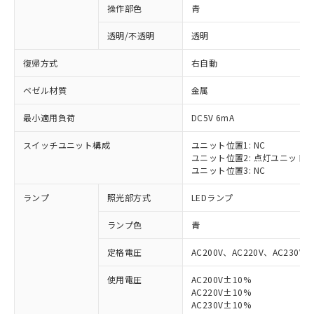
操作部色
青
透明/不透明
透明
復帰方式
右自動
ベゼル材質
金属
最小適用負荷
DC5V 6mA
スイッチユニット構成
ユニット位置1: NC
ユニット位置2: 点灯ユニット
ユニット位置3: NC
ランプ
照光部方式
LEDランプ
ランプ色
青
定格電圧
AC200V、AC220V、AC230V、
使用電圧
AC200V±10%
AC220V±10%
※1 対応状況
AC230V±10%