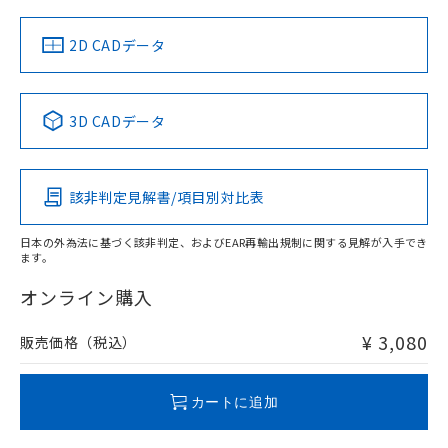
中国 RoHS
注意事項・凡例
2D CADデータ
中国 RoHS表
※1 ※2
3D CADデータ
Pb
Hg
Cd
Cr(VI)
該非判定見解書/項目別対比表
O
O
O
O
日本の外為法に基づく該非判定、およびEAR再輸出規制に関する見解が入手でき
ます。
"対応済み"や非含有の記載がされた商品であっても、流通
在庫等で未対応品が混在する可能性があります。
オンライン購入
非含有品が必要な際は、弊社営業部門もしくは販売店へお
問い合わせください。
¥ 3,080
販売価格（税込）
この製品のRoHS/REACH対応状況ページへ
カートに追加