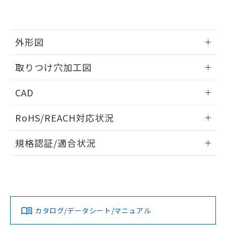
EU RoHS指令（10物質）の非含有証明書
※当社の共同利用者とは、
"個人情報
51物質の非含有証明書（当社基準）
の共同利用に関して"
の「1.共同利
※本証明書は発行日時点で非含有を証明す
用者の範囲」に記載されている法人を
るもので、過去に遡って非含有を証明する
指します。
外形図
ものではありません。
また、RoHS指令のフタル酸エステル類４
情報更新：2026/05/21
取りつけ穴加工図
物質の対応では、対応完了までの期間は出
荷製品に未対応品が混在することから備考
情報更新：2026/05/21
欄に対応日を記載しておりました。
CAD
既に当社にて対応品への在庫切替を完了
していることから、特段のことがない限
ログイン/会員登録いただくと、CADデータをダウンロー
RoHS/REACH対応状況
り、2022年1月12日より割愛しておりま
ドすることができます。
す。
情報更新：2026/7/29
規格認証/適合状況
ログイン/会員登録
EU RoHS
注意事項・凡例
A30NW-3MR-TAA-G202-AEについての規格認証/適合状況に
ついては、「カスタマーサポートセンタ お客様相談室」また
は貴社担当オムロン営業員または販売店にお問い合わせくだ
対応状況
対応予定月
※1
※2
さい。
ダウンロードデータをご利用いただく前に、以下を必ずお読
みください。
カタログ/データシート/マニュアル
対応済み
ソフトウェアの使用条件
お問い合わせ