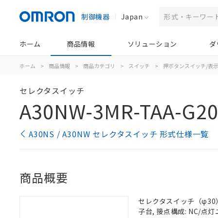
制御機器
Japan
ホーム
商品情報
ソリューション
ダ
ホーム
>
商品情報
>
商品カテゴリ
>
スイッチ
>
押ボタンスイッチ/表
セレクタスイッチ
A30NW-3MR-TAA-G20
A30NS / A30NW セレクタスイッチ 形式仕様一覧
商品概要
セレクタスイッチ（φ30）,
子台, 接点構成: NC/点灯ユ