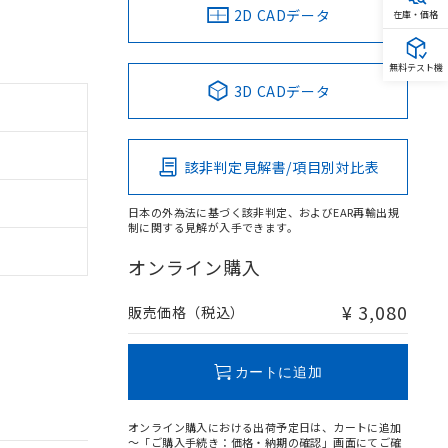
2D CADデータ
在庫・価格
無料テスト機
3D CADデータ
該非判定見解書/項目別対比表
日本の外為法に基づく該非判定、およびEAR再輸出規
制に関する見解が入手できます。
オンライン購入
¥ 3,080
販売価格（税込）
カートに追加
オンライン購入における出荷予定日は、カートに追加
～「ご購入手続き：価格・納期の確認」画面にてご確