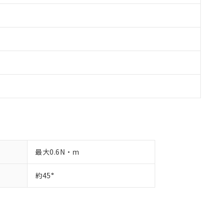
最大0.6N・m
約45°