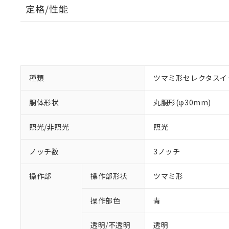
定格/性能
種類
ツマミ形セレクタスイ
胴体形状
丸胴形(φ30mm)
照光/非照光
照光
ノッチ数
3ノッチ
操作部
操作部形状
ツマミ形
操作部色
青
透明/不透明
透明