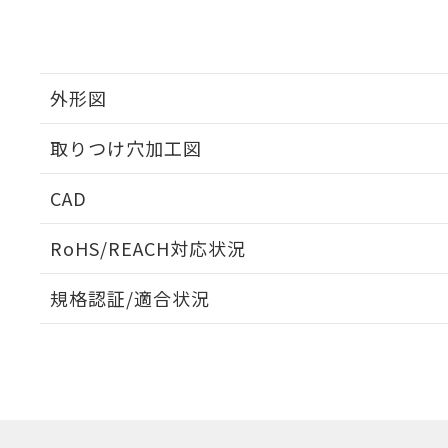
外形図
取りつけ穴加工図
CAD
ログイン/会員登録いただくと、CADデータをダウンロ
RoHS/REACH対応状況
規格認証/適合状況
EU RoHS
注意事項・凡例
A30NW-3MR-TAA-G201-AEについての規格認証/適
営業員または販売店にお問い合わせください。
ダウンロードデータをご利用いただく前に、以下を必ずお読
対応状況
対応予定月
※1
※2
ソフトウェアの使用条件
対応済み