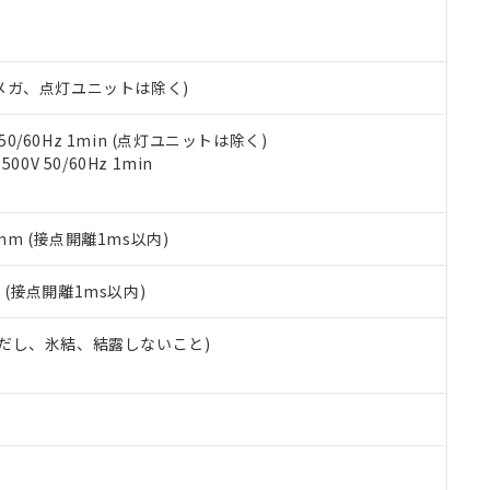
機種、また在庫状況の情報を公開していない機種
ェブサイト上で当社にご登録された部品リストについて、当社およ
書ダウンロード
す。当社販売部門へお問い合わせください。
品・サービスに関するお客様との取引・商談に必要な範囲で利用す
合意する
キャンセル
書をダウンロードすることができます。
利用者とは、
"個人情報の共同利用に関して"
の「1.共同利用者の
00Vメガ、点灯ユニットは除く)
します。
10物質）の非含有証明書
明書（当社基準）
 50/60Hz 1min (点灯ユニットは除く)
日時点で非含有を証明するもので、過去に遡って非含有を証明するも
0V 50/60Hz 1min
令のフタル酸エステル類４物質の対応では、対応完了までの期間は出
備考欄に対応日を記載しておりました。
品への在庫切替を完了していることから、特段のことがない限り、20
5mm (接点開離1ms以内)
す。
2
(接点開離1ms以内)
 (ただし、氷結、結露しないこと)