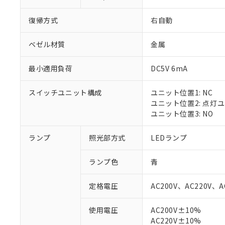
復帰方式
右自動
ベゼル材質
金属
最小適用負荷
DC5V 6mA
スイッチユニット構成
ユニット位置1: NC
ユニット位置2: 点灯
ユニット位置3: NO
ランプ
照光部方式
LEDランプ
ランプ色
青
定格電圧
AC200V、AC220V、A
使用電圧
AC200V±10%
※1 対応状況
AC220V±10%