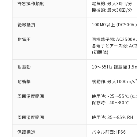
空
受注生産
お客様が当ウ
※3 非含有証明
許容操作頻度
電気的: 最大30回/分
「－」：未確認で
白
が、当社の製
機械的: 最大30回/分
さい。
下記の非含有証明
※当社の共同
絶縁抵抗
100MΩ以上 (DC5
いる法人を指
EU RoHS指令（
51物質の非含有証
耐電圧
同極端子間: AC2500V
※本証明書は発行
各端子とアース間: AC250
また、RoHS指
(初期値)
混在することから
既に当社にて対応
耐振動
10～55Hz 複振幅 1.
り割愛しておりま
耐衝撃
誤動作: 最大1000m/s
周囲温度範囲
使用時: -25～55℃
保存時: -40～80℃
周囲湿度範囲
使用時: 35～85%RH
保護構造
パネル前面: IP66