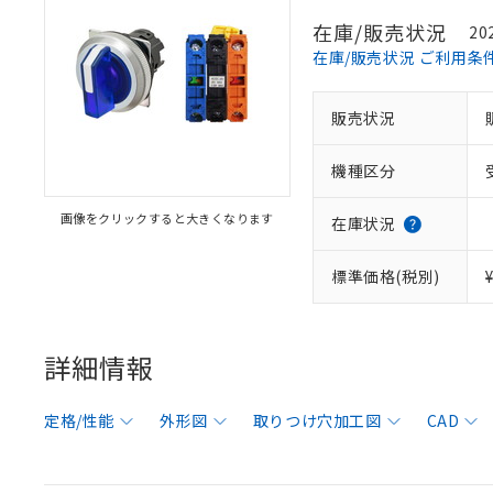
在庫/販売状況
20
在庫/販売状況 ご利用条
販売状況
機種区分
画像をクリックすると大きくなります
在庫状況
標準価格(税別)
詳細情報
定格/性能
外形図
取りつけ穴加工図
CAD