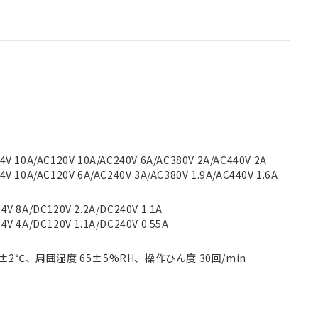
 RoHS指令（10物質）の非含有に対応した製品が提供可能な商品です
oHS指令（10物質）の非含有に対応した製品に切り替える予定のある
 RoHS指令（10物質）の非含有に非対応の商品で、対応品を出す予
 RoHS指令（10物質）の非含有の対応状況を調査中または確認中の
ンス料など無形物で、有害物質有無と関係のない商品です。
○×表
より、非含有部品としていたものが、含有品と判明した場合などやむ
みいただき、同意のうえご利用ください。
材料含有率が中国RoHSの基準値以下であることを示します。
材料含有率が中国RoHSの基準値を超えていることを示します。
、当社制御機器事業取扱商品の当社在庫状況および標準価格(税抜)
ら貴社製品のうち、外国為替および外国貿易法に定める商品（以下｢
質）：
す。当社販売部門へお問い合わせください。
 水銀(Hg) 1000ppm以下、 カドミウム(Cd) 100ppm以下、
たは国外への提供する場合は、日本国政府の輸出許可(または役務取
000ppm以下、ポリ臭化ビフェニル類(PBB) 1000ppm以下、ポリ臭化ジフェニルエーテル類(P
V 10A/AC120V 10A/AC240V 6A/AC380V 2A/AC440V 2A
事業取扱商品の中には、本サービスの対象外となる商品もあること
手続きをとります。
キシル) (DEHP)(別名：DOP) 1000ppm以下、フタル酸ブチルベンジル（BBP） 100
(GB/T26572)：
以下、フタル酸ジイソブチル (DIBP) 1000ppm以下
 10A/AC120V 6A/AC240V 3A/AC380V 1.9A/AC440V 1.6A
び標準価格照会結果は、記載している更新日時点での社内データに
物を破棄する場合は、完全に破砕するなど、違法に輸出されないよ
(水銀) : 1000ppm、 Cd(カドミウム) : 100ppm、
業用監視および制御機器に対する適用除外項目は除く。
覧された時点での実際の在庫および標準価格とは異なる場合がある
1000ppm、 PBBs(ポリ臭化ビフェニル類) : 1000ppm、 PBDEs(ポリ臭化ジフェニルエーテル類
物質については閾値を超える意図的な使用がないことを確認しています。
上の在庫あり
 1000ppm、 DIBP(フタル酸ジイソブチル) : 1000ppm、 BBP(フタル酸ブチルベンジル) :
品を、核兵器、ミサイル、化学兵器、生物兵器またはその他武器並
V 8A/DC120V 2.2A/DC240V 1.1A
チルヘキシル)) : 1000ppm
況および標準価格はお客様のお取引先、またはお客様担当のオムロ
用いたしません。
V 4A/DC120V 1.1A/DC240V 0.55A
ご相談ください。
は満たないが在庫あり
製品を第三者に販売する場合は、上記1、2および3の内容を当該第
機器販売店や当社販売拠点は「
販売ネットワーク
」をご確認くだ
販売先および販売に係わる関係者が違法に輸出するおそれがある場
用期限
0±2℃、周囲湿度 65±5%RH、操作ひん度 30回/min
び標準価格結果を当社の事前の承諾なく第三者に漏洩または開示し
え状況などにより、予定月が前後することがあります。
(最新の在庫状況については、お客様のお取引先、またはお客様担当
（10物質）のすべてが基準値以下であることを示します。
店・当社販売員にご確認ください)
能（部品リスト作成サービス）をご利用いただくには、I-Webメン
使用状況下において有害物質が外部に漏えいし、環境に深刻な影響を
あります。