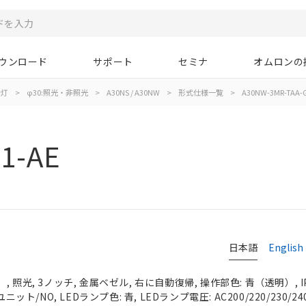
ウンロード
サポート
セミナ
オムロンの
示灯
>
φ30:照光・非照光
>
A30NS / A30NW
>
形式仕様一覧
>
A30NW-3MR-TAA-G
1-AE
日本語
English
 照光, 3ノッチ, 金属ベゼル, 右に自動復帰, 操作部色: 青（透明）, IP
ニット/NO, LEDランプ色: 青, LEDランプ電圧: AC200/220/230/24