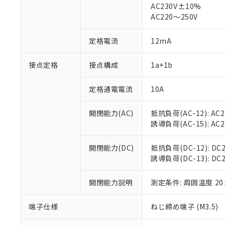
AC230V±10%
対応済み：EU
AC220～250V
対応予定：EU R
対応予定なし：EU
調査・確認中：EU
定格電流
12mA
ご利用条件
非該当品：ライセ
※1 中国RoHS
仕入先様の事情に
接点定格
接点構成
1a+1b
があります。
以下の条件をお読
「○」：最大均質
「×」：最大均質
定格通電電流
10A
本サービスは
当社は、これ
*EU RoHS指令（10物
「－」：未確認で
鉛(Pb) 1000ppm以下、
くものです。
う）を輸出ま
記
説明
六価クロム(Cr(Ⅵ)) 1
開閉能力(AC)
抵抗負荷(AC-12): AC24
当社制御機器
などの必要な
フタル酸ビス(2-エチルヘ
号
*中国RoHS10物質の基準値 
ル（DBP） 1000ppm
誘導負荷(AC-15): AC24V
在庫状況およ
当社は規制貨
Pb(鉛) :1000ppm、 Hg
但し、RoHS指令で産
のであり、閲
ます。
Cr(Ⅵ)(六価クロム) : 
フタル酸エステル類の４
○
一定数以
DBP(フタル酸ジブチル) :
い。
当社は貴社製
開閉能力(DC)
抵抗負荷(DC-12): DC24
DEHP(フタル酸ビス(2-エ
正式な納期状
置等に一切使
誘導負荷(DC-13): DC24
当社販売員に
※2 対応予定月
△
一定数に
当社は、貴社
オムロン制御
また当社は、
※2 環境保護使
開閉能力説明
測定条件: 周囲温度 2
在庫状況およ
部品在庫の切り替
たしません。
－
在庫なし
す。
「ｅ」：有害物質
機器販売
端子仕様
ねじ締め端子 (M3.5)
マイパーツ機
「10」：通常の
ている必要が
味します。