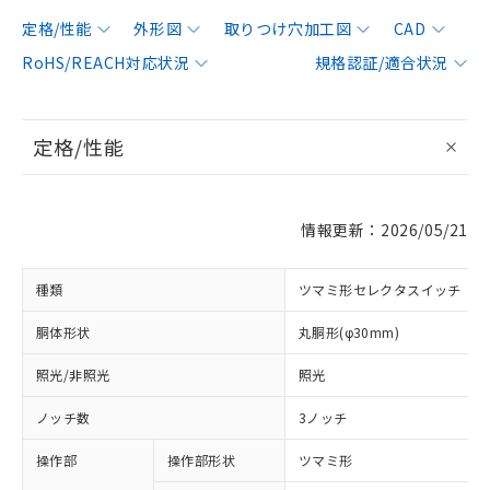
定格/性能
外形図
取りつけ穴加工図
CAD
RoHS/REACH対応状況
規格認証/適合状況
定格/性能
情報更新：2026/05/21
種類
ツマミ形セレクタスイッチ
胴体形状
丸胴形(φ30mm)
照光/非照光
照光
ノッチ数
3ノッチ
操作部
操作部形状
ツマミ形