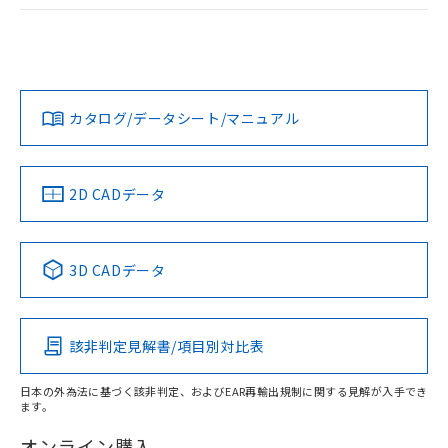
ログイン/会員登録
EU RoHS
注意事項・凡例
A30NW-3MR-TAA-G201-ABについての規格認証/適合状況に
ついては、「カスタマーサポートセンタ お客様相談室」また
は貴社担当オムロン営業員または販売店にお問い合わせくだ
対応状況
対応予定月
※1
※2
さい。
ダウンロードデータをご利用いただく前に、以下を必ずお読
みください。
カタログ/データシート/マニュアル
対応済み
ソフトウェアの使用条件
お問い合わせ
中国 RoHS
注意事項・凡例
2D CADデータ
中国 RoHS表
※1 ※2
3D CADデータ
Pb
Hg
Cd
Cr(VI)
該非判定見解書/項目別対比表
X
O
O
O
日本の外為法に基づく該非判定、およびEAR再輸出規制に関する見解が入手でき
ます。
"対応済み"や非含有の記載がされた商品であっても、流通
在庫等で未対応品が混在する可能性があります。
オンライン購入