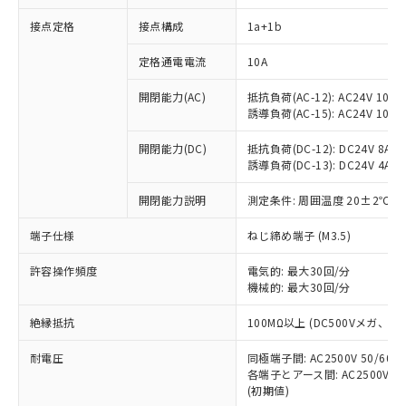
接点定格
接点構成
1a+1b
※1 対応状況
定格通電電流
10A
対応済み：EU RoHS指令（10物質）の
開閉能力(AC)
抵抗負荷(AC-12): AC24V 10A/A
非含有に対応した製品が提供可能な商品で
誘導負荷(AC-15): AC24V 10A/AC
す。
対応予定：EU RoHS指令（10物質）の非含
開閉能力(DC)
抵抗負荷(DC-12): DC24V 8A/DC
ご利用条件
有に対応した製品に切り替える予定のある
誘導負荷(DC-13): DC24V 4A/DC
商品です。
対応予定なし：EU RoHS指令（10物質）の
開閉能力説明
測定条件: 周囲温度 20±2℃、
以下の条件をお読みいただき、同意のうえ
非含有に非対応の商品で、対応品を出す予
ご利用ください。
端子仕様
ねじ締め端子 (M3.5)
定はありません。
調査・確認中：EU RoHS指令（10物質）の
本サービスは、当社制御機器事業取扱
※1 中国RoHS○×表
許容操作頻度
電気的: 最大30回/分
非含有の対応状況を調査中または確認中の
商品の当社在庫状況および標準価格
機械的: 最大30回/分
商品です。
(税抜)を提供させていただくもので
「○」：最大均質材料含有率が中国RoHSの
非該当品：ライセンス料など無形物で、有
す。
絶縁抵抗
100MΩ以上 (DC500Vメガ、
基準値以下であることを示します。
害物質有無と関係のない商品です。
当社制御機器事業取扱商品の中には、
「×」：最大均質材料含有率が中国RoHSの
仕入先様の事情により、非含有部品として
耐電圧
同極端子間: AC2500V 50/60
本サービスの対象外となる商品もある
基準値を超えていることを示します。
いたものが、含有品と判明した場合などや
当社は、これら貴社製品のうち、外国
各端子とアース間: AC2500V 50/
ことをご了承ください。
「－」：未確認です。当社販売部門へお問
むを得ず変更することがあります。
(初期値)
為替および外国貿易法に定める商品
在庫状況および標準価格照会結果は、
い合わせください。