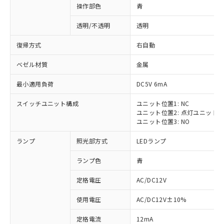
操作部色
青
透明/不透明
透明
復帰方式
右自動
ベゼル材質
金属
最小適用負荷
DC5V 6mA
スイッチユニット構成
ユニット位置1: NC
ユニット位置2: 点灯ユニット
ユニット位置3: NO
ランプ
照光部方式
LEDランプ
ランプ色
青
定格電圧
AC/DC12V
使用電圧
AC/DC12V±10%
定格電流
12mA