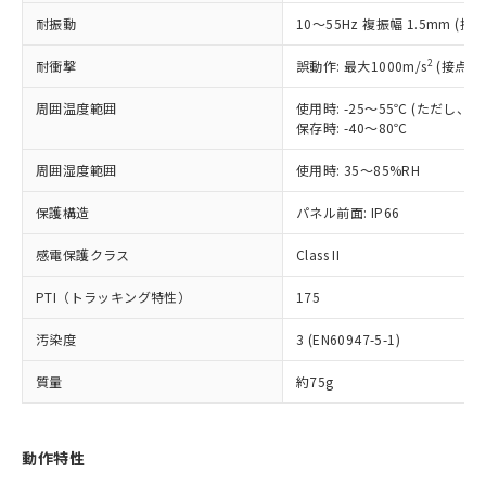
（以下｢規制貨物等」という）を輸出
記載している更新日時点での社内デー
耐振動
10～55Hz 複振幅 1.5mm (接
*EU RoHS指令（10物質）：
または国外への提供する場合は、日本
記
タに基づき作成されるものであり、閲
説明
鉛(Pb) 1000ppm以下、 水銀(Hg) 1000ppm以下、 カド
*中国RoHS10物質の基準値 (GB/T26572)：
国政府の輸出許可(または役務取引許
号
覧された時点での実際の在庫および標
ミウム(Cd) 100ppm以下、
Pb(鉛) :1000ppm、 Hg(水銀) : 1000ppm、 Cd(カドミウ
2
耐衝撃
誤動作: 最大1000m/s
(接点開
可)を取得するなどの必要な手続きを
六価クロム(Cr(Ⅵ)) 1000ppm以下、ポリ臭化ビフェニル
ム) : 100ppm、
準価格とは異なる場合があることをご
類(PBB) 1000ppm以下、ポリ臭化ジフェニルエーテル類
Cr(Ⅵ)(六価クロム) : 1000ppm、 PBBs(ポリ臭化ビフェ
とります。
了承ください。
(PBDE) 1000ppm以下、フタル酸ビス(2-エチルヘキシ
周囲温度範囲
使用時: -25～55℃ (ただし
○
一定数以上の在庫あり
ニル類) : 1000ppm、 PBDEs(ポリ臭化ジフェニルエーテ
当社は規制貨物を破棄する場合は、完
ル) (DEHP)(別名：DOP) 1000ppm以下、フタル酸ブチ
正式な納期状況および標準価格はお客
ル類) : 1000ppm、
保存時: -40～80℃
ルベンジル（BBP） 1000ppm以下、フタル酸ジブチル
全に破砕するなど、違法に輸出されな
DBP(フタル酸ジブチル) : 1000ppm、 DIBP(フタル酸ジ
様のお取引先、またはお客様担当のオ
（DBP） 1000ppm以下、フタル酸ジイソブチル
イソブチル) : 1000ppm、 BBP(フタル酸ブチルベンジ
△
一定数には満たないが在庫あり
いよう必要な手段を講じます。
周囲湿度範囲
使用時: 35～85%RH
ムロン制御機器販売店・当社販売員に
(DIBP) 1000ppm以下
ル) : 1000ppm、
当社は貴社製品を、核兵器、ミサイ
但し、RoHS指令で産業用監視および制御機器に対する
DEHP(フタル酸ビス(2-エチルヘキシル)) : 1000ppm
ご相談ください。
適用除外項目は除く。
ル、化学兵器、生物兵器またはその他
保護構造
パネル前面: IP66
－
在庫なし(最新の在庫状況につ
オムロン制御機器販売店や当社販売拠
フタル酸エステル類の４物質については閾値を超える意
武器並びにこれらの製造装置等に一切
いては、お客様のお取引先、ま
図的な使用がないことを確認しています。
点は「
販売ネットワーク
」をご確認
※2 環境保護使用期限
感電保護クラス
Class II
使用いたしません。
たはお客様担当のオムロン制御
ください。
当社は、貴社製品を第三者に販売する
機器販売店・当社販売員にご確
在庫状況および標準価格結果を当社の
PTI（トラッキング特性）
175
※2 対応予定月
「ｅ」：有害物質（10物質）のすべてが基
場合は、上記1、2および3の内容を当
認ください)
事前の承諾なく第三者に漏洩または開
準値以下であることを示します。
該第三者に通知します。また当社は、
示しないようお願いします。
汚染度
3 (EN60947-5-1)
部品在庫の切り替え状況などにより、予定
「10」：通常の使用状況下において有害物
販売先および販売に係わる関係者が違
マイパーツ機能（部品リスト作成サー
空
受注生産機種、また在庫状況の
月が前後することがあります。
質が外部に漏えいし、環境に深刻な影響を
法に輸出するおそれがある場合は、取
ビス）をご利用いただくには、I-Web
白
情報を公開していない機種
質量
約75g
及ぼさない年数を意味します。
り引きをいたしません。
メンバーズにご登録されている必要が
「－」：未確認です。当社販売部門へお問
あります。
い合わせください。
お客様が当ウェブサイト上で当社にご
動作特性
※3 非含有証明書ダウンロード
登録された部品リストについて、当社