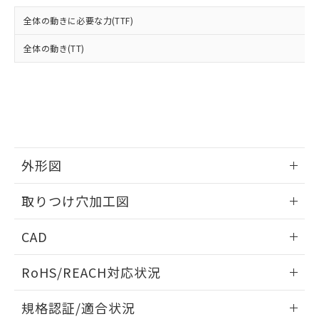
および当社の共同利用者が、当社の製
下記の非含有証明書をダウンロードするこ
品・サービスに関するお客様との取
全体の動きに必要な力(TTF)
とができます。
合意する
キャンセル
引・商談に必要な範囲で利用すること
をご了承ください。
全体の動き(TT)
EU RoHS指令（10物質）の非含有証明書
※当社の共同利用者とは、
"個人情報
51物質の非含有証明書（当社基準）
の共同利用に関して"
の「1.共同利
※本証明書は発行日時点で非含有を証明す
用者の範囲」に記載されている法人を
るもので、過去に遡って非含有を証明する
指します。
ものではありません。
また、RoHS指令のフタル酸エステル類４
物質の対応では、対応完了までの期間は出
荷製品に未対応品が混在することから備考
外形図
欄に対応日を記載しておりました。
情報更新：2026/05/21
既に当社にて対応品への在庫切替を完了
取りつけ穴加工図
していることから、特段のことがない限
り、2022年1月12日より割愛しておりま
情報更新：2026/05/21
CAD
す。
ログイン/会員登録いただくと、CADデータをダウンロー
RoHS/REACH対応状況
ドすることができます。
情報更新：2026/7/29
規格認証/適合状況