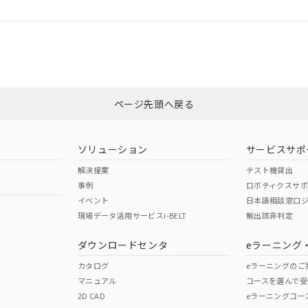
ログイン/会員登録
合状況については、「カスタマーサポートセンタ お客様相談室」または貴社
みください。
非含有証明書
※3
ページ先頭へ戻る
ダウンロードはこちら
ソリューション
サービスサポ
解決提案
テスト機貸出
事例
ロボティクスサ
イベント
日本語相談窓口
現場データ活用サービスi-BELT
輸出該非判定
I)
PBBs
PBDEs
DBP
ダウンロードセンタ
eラーニング
カタログ
eラーニングのご
マニュアル
コースを選んで受
O
O
O
2D CAD
eラーニングコー