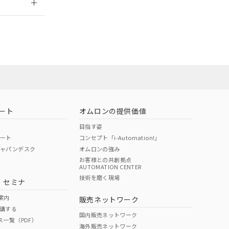
担当オムロン
お問い合わせ
ート
オムロンの提供価値
目指す姿
ポート
コンセプト「i-Automation!」
ジャパンデスク
オムロンの強み
お客様との共創拠点
AUTOMATION CENTER
DIBP
BBP
DEHP
環境保護
技術を磨く現場
・セミナ
使用期限
案内
販売ネットワーク
講する
O
O
O
10
国内販売ネットワーク
ス一覧（PDF）
海外販売ネットワーク