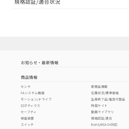
規格認証/適合状況
EU RoHS
注意事項・凡例
A30NW-3MR-TAA-G101-ACについての規格認証/適
営業員または販売店にお問い合わせください。
ダウンロードデータをご利用いただく前に、以下を必ずお読
対応状況
対応予定月
※1
※2
ソフトウェアの使用条件
対応済み
お知らせ・最新情報
中国 RoHS
注意事項・凡例
商品情報
中国 RoHS表
※1 ※2
センサ
新商品情報
FAシステム機器
在庫状況/標準価格
Pb
Hg
Cd
Cr(V
モーション/ドライブ
生産終了品/推奨代替品
ロボティクス
特設サイト
セーフティ
動画ライブラリ
検査装置
規格認証/適合
X
O
O
O
スイッチ
RoHS/REACH対応