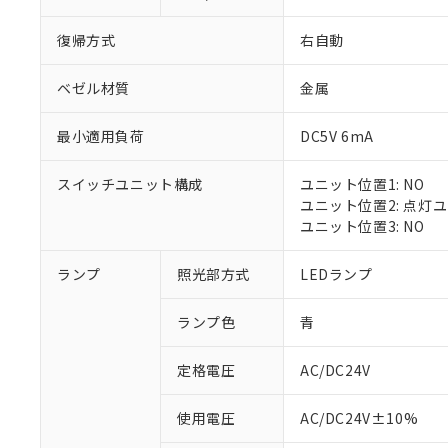
復帰方式
右自動
ベゼル材質
金属
最小適用負荷
DC5V 6mA
スイッチユニット構成
ユニット位置1: NO
ユニット位置2: 点灯
ユニット位置3: NO
※1 対応状況
ランプ
照光部方式
LEDランプ
対応済み：EU
ランプ色
青
対応予定：EU R
対応予定なし：EU
定格電圧
AC/DC24V
調査・確認中：EU
ご利用条件
非該当品：ライセ
※1 中国RoHS
使用電圧
AC/DC24V±10%
仕入先様の事情に
があります。
以下の条件をお読