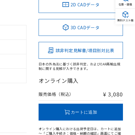
2D CADデータ
在庫・価格
無料テスト機
3D CADデータ
該非判定見解書/項目別対比表
日本の外為法に基づく該非判定、およびEAR再輸出規
制に関する見解が入手できます。
オンライン購入
¥ 3,080
販売価格（税込）
カートに追加
オンライン購入における出荷予定日は、カートに追加
～「ご購入手続き：価格・納期の確認」画面にてご確