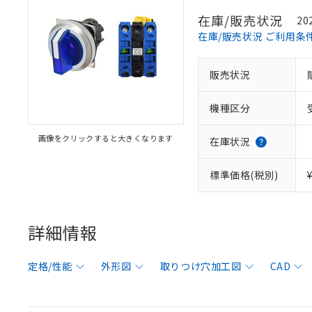
在庫/販売状況
20
在庫/販売状況 ご利用条
販売状況
機種区分
画像をクリックすると大きくなります
在庫状況
標準価格(税別)
詳細情報
定格/性能
外形図
取りつけ穴加工図
CAD