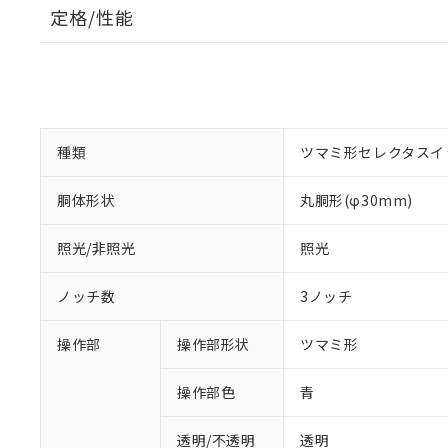
定格/性能
種類
ツマミ形セレクタスイ
胴体形状
丸胴形(φ30mm)
照光/非照光
照光
ノッチ数
3ノッチ
操作部
操作部形状
ツマミ形
操作部色
青
透明/不透明
透明