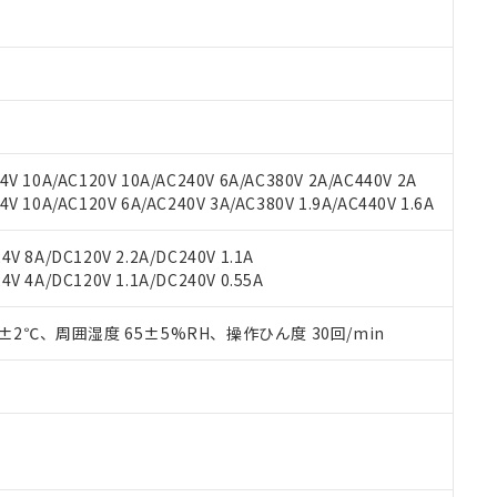
材料含有率が中国RoHSの基準値以下であることを示します。
材料含有率が中国RoHSの基準値を超えていることを示します。
、当社制御機器事業取扱商品の当社在庫状況および標準価格(税抜)
ら貴社製品のうち、外国為替および外国貿易法に定める商品（以下｢
質）：
す。当社販売部門へお問い合わせください。
 水銀(Hg) 1000ppm以下、 カドミウム(Cd) 100ppm以下、
たは国外への提供する場合は、日本国政府の輸出許可(または役務取
000ppm以下、ポリ臭化ビフェニル類(PBB) 1000ppm以下、ポリ臭化ジフェニルエーテル類(P
事業取扱商品の中には、本サービスの対象外となる商品もあること
手続きをとります。
キシル) (DEHP)(別名：DOP) 1000ppm以下、フタル酸ブチルベンジル（BBP） 100
(GB/T26572)：
以下、フタル酸ジイソブチル (DIBP) 1000ppm以下
び標準価格照会結果は、記載している更新日時点での社内データに
物を破棄する場合は、完全に破砕するなど、違法に輸出されないよ
(水銀) : 1000ppm、 Cd(カドミウム) : 100ppm、
業用監視および制御機器に対する適用除外項目は除く。
覧された時点での実際の在庫および標準価格とは異なる場合がある
1000ppm、 PBBs(ポリ臭化ビフェニル類) : 1000ppm、 PBDEs(ポリ臭化ジフェニルエーテル類
物質については閾値を超える意図的な使用がないことを確認しています。
上の在庫あり
 1000ppm、 DIBP(フタル酸ジイソブチル) : 1000ppm、 BBP(フタル酸ブチルベンジル) :
品を、核兵器、ミサイル、化学兵器、生物兵器またはその他武器並
チルヘキシル)) : 1000ppm
V 10A/AC120V 10A/AC240V 6A/AC380V 2A/AC440V 2A
況および標準価格はお客様のお取引先、またはお客様担当のオムロ
用いたしません。
 10A/AC120V 6A/AC240V 3A/AC380V 1.9A/AC440V 1.6A
ご相談ください。
は満たないが在庫あり
製品を第三者に販売する場合は、上記1、2および3の内容を当該第
機器販売店や当社販売拠点は「
販売ネットワーク
」をご確認くだ
販売先および販売に係わる関係者が違法に輸出するおそれがある場
用期限
び標準価格結果を当社の事前の承諾なく第三者に漏洩または開示し
え状況などにより、予定月が前後することがあります。
V 8A/DC120V 2.2A/DC240V 1.1A
(最新の在庫状況については、お客様のお取引先、またはお客様担当
V 4A/DC120V 1.1A/DC240V 0.55A
（10物質）のすべてが基準値以下であることを示します。
店・当社販売員にご確認ください)
能（部品リスト作成サービス）をご利用いただくには、I-Webメン
使用状況下において有害物質が外部に漏えいし、環境に深刻な影響を
あります。
0±2℃、周囲湿度 65±5%RH、操作ひん度 30回/min
機種、また在庫状況の情報を公開していない機種
ェブサイト上で当社にご登録された部品リストについて、当社およ
書ダウンロード
す。当社販売部門へお問い合わせください。
品・サービスに関するお客様との取引・商談に必要な範囲で利用す
合意する
キャンセル
書をダウンロードすることができます。
利用者とは、
"個人情報の共同利用に関して"
の「1.共同利用者の
します。
10物質）の非含有証明書
明書（当社基準）
日時点で非含有を証明するもので、過去に遡って非含有を証明するも