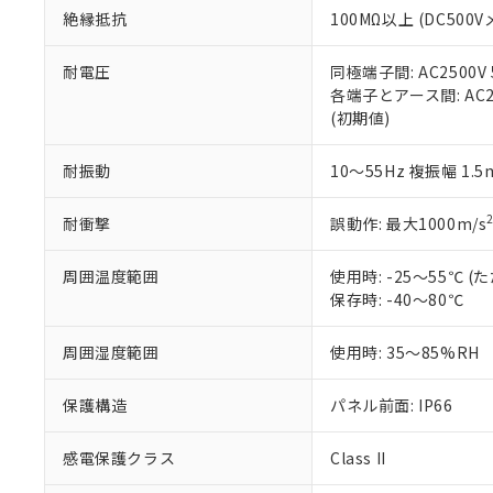
また、RoHS指
絶縁抵抗
100MΩ以上 (DC5
混在することから
既に当社にて対応
耐電圧
同極端子間: AC2500V
り割愛しておりま
各端子とアース間: AC250
(初期値)
耐振動
10～55Hz 複振幅 1.
耐衝撃
誤動作: 最大1000m/s
周囲温度範囲
使用時: -25～55℃
保存時: -40～80℃
周囲湿度範囲
使用時: 35～85%RH
保護構造
パネル前面: IP66
感電保護クラス
Class II