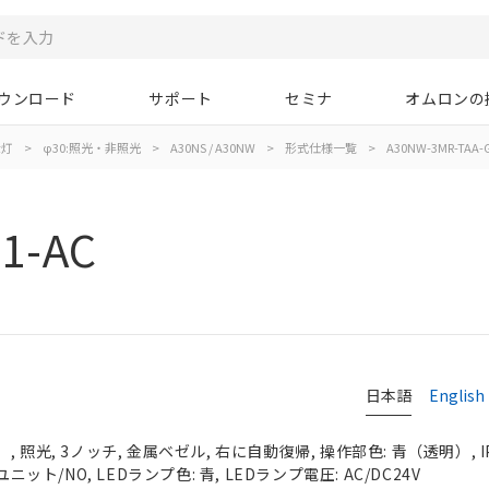
ウンロード
サポート
セミナ
オムロンの
示灯
>
φ30:照光・非照光
>
A30NS / A30NW
>
形式仕様一覧
>
A30NW-3MR-TAA-
1-AC
日本語
English
 照光, 3ノッチ, 金属ベゼル, 右に自動復帰, 操作部色: 青（透明）, IP
ニット/NO, LEDランプ色: 青, LEDランプ電圧: AC/DC24V