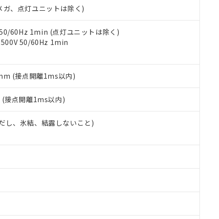
令のフタル酸エステル類４物質の対応では、対応完了までの期間は出
00Vメガ、点灯ユニットは除く)
備考欄に対応日を記載しておりました。
品への在庫切替を完了していることから、特段のことがない限り、20
 50/60Hz 1min (点灯ユニットは除く)
す。
0V 50/60Hz 1min
5mm (接点開離1ms以内)
2
(接点開離1ms以内)
 (ただし、氷結、結露しないこと)