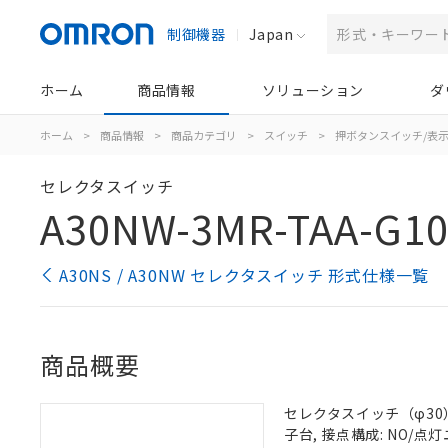
制御機器
Japan
ホーム
商品情報
ソリューション
ダ
ホーム
>
商品情報
>
商品カテゴリ
>
スイッチ
>
押ボタンスイッチ/表
セレクタスイッチ
A30NW-3MR-TAA-G10
A30NS / A30NW セレクタスイッチ 形式仕様一覧
商品概要
セレクタスイッチ（φ30）,
子台, 接点構成: NO/点灯ユ