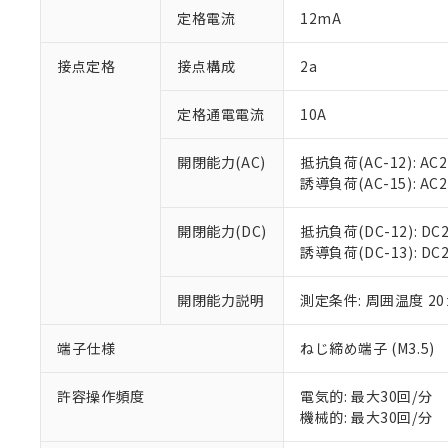
「○」：最大均質
定格電流
12mA
「×」：最大均質
本サービスは
当社は、これ
*EU RoHS指令（10物
「－」：未確認で
鉛(Pb) 1000ppm以下、
くものです。
う）を輸出ま
接点定格
接点構成
2a
記
説明
六価クロム(Cr(Ⅵ)) 1
当社制御機器
などの必要な
フタル酸ビス(2-エチルヘ
号
*中国RoHS10物質の基準値 
ル（DBP） 1000ppm
在庫状況およ
当社は規制貨
Pb(鉛) :1000ppm、 Hg
定格通電電流
10A
但し、RoHS指令で産
のであり、閲
ます。
Cr(Ⅵ)(六価クロム) : 
フタル酸エステル類の４
○
一定数以
DBP(フタル酸ジブチル) :
い。
当社は貴社製
DEHP(フタル酸ビス(2-エ
開閉能力(AC)
抵抗負荷(AC-12): AC24
正式な納期状
置等に一切使
誘導負荷(AC-15): AC24V
当社販売員に
※2 対応予定月
△
一定数に
当社は、貴社
オムロン制御
また当社は、
※2 環境保護使
在庫状況およ
部品在庫の切り替
たしません。
開閉能力(DC)
抵抗負荷(DC-12): DC24
－
在庫なし
す。
誘導負荷(DC-13): DC24
「ｅ」：有害物質
機器販売
マイパーツ機
「10」：通常の
ている必要が
味します。
開閉能力説明
測定条件: 周囲温度 2
空
受注生産
お客様が当ウ
※3 非含有証明
「－」：未確認で
白
が、当社の製
端子仕様
ねじ締め端子 (M3.5)
さい。
下記の非含有証明
※当社の共同
いる法人を指
許容操作頻度
電気的: 最大30回/分
EU RoHS指令（
機械的: 最大30回/分
51物質の非含有証
※本証明書は発行