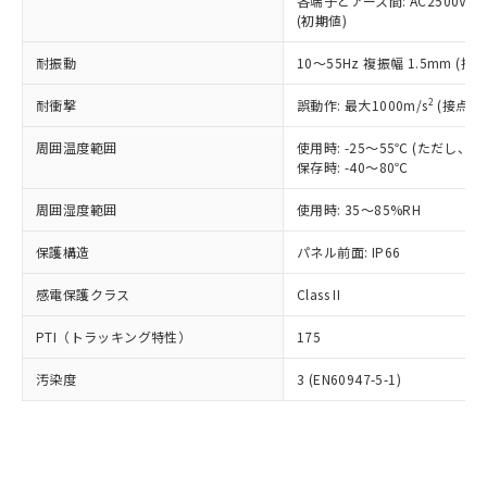
類(PBB) 1000ppm以下、ポリ臭化ジフェニルエーテル類
各端子とアース間: AC2500V 50/
Cr(Ⅵ)(六価クロム) : 1000ppm、 PBBs(ポリ臭化ビフェ
とります。
了承ください。
(PBDE) 1000ppm以下、フタル酸ビス(2-エチルヘキシ
○
一定数以上の在庫あり
ニル類) : 1000ppm、 PBDEs(ポリ臭化ジフェニルエーテ
(初期値)
当社は規制貨物を破棄する場合は、完
ル) (DEHP)(別名：DOP) 1000ppm以下、フタル酸ブチ
正式な納期状況および標準価格はお客
ル類) : 1000ppm、
ルベンジル（BBP） 1000ppm以下、フタル酸ジブチル
全に破砕するなど、違法に輸出されな
DBP(フタル酸ジブチル) : 1000ppm、 DIBP(フタル酸ジ
様のお取引先、またはお客様担当のオ
耐振動
10～55Hz 複振幅 1.5mm (接
（DBP） 1000ppm以下、フタル酸ジイソブチル
イソブチル) : 1000ppm、 BBP(フタル酸ブチルベンジ
△
一定数には満たないが在庫あり
いよう必要な手段を講じます。
ムロン制御機器販売店・当社販売員に
(DIBP) 1000ppm以下
ル) : 1000ppm、
当社は貴社製品を、核兵器、ミサイ
但し、RoHS指令で産業用監視および制御機器に対する
DEHP(フタル酸ビス(2-エチルヘキシル)) : 1000ppm
ご相談ください。
2
耐衝撃
誤動作: 最大1000m/s
(接点開
適用除外項目は除く。
ル、化学兵器、生物兵器またはその他
－
在庫なし(最新の在庫状況につ
オムロン制御機器販売店や当社販売拠
フタル酸エステル類の４物質については閾値を超える意
武器並びにこれらの製造装置等に一切
いては、お客様のお取引先、ま
周囲温度範囲
図的な使用がないことを確認しています。
使用時: -25～55℃ (ただし
点は「
販売ネットワーク
」をご確認
※2 環境保護使用期限
使用いたしません。
保存時: -40～80℃
たはお客様担当のオムロン制御
ください。
当社は、貴社製品を第三者に販売する
機器販売店・当社販売員にご確
在庫状況および標準価格結果を当社の
※2 対応予定月
「ｅ」：有害物質（10物質）のすべてが基
周囲湿度範囲
使用時: 35～85%RH
場合は、上記1、2および3の内容を当
認ください)
事前の承諾なく第三者に漏洩または開
準値以下であることを示します。
該第三者に通知します。また当社は、
示しないようお願いします。
保護構造
パネル前面: IP66
部品在庫の切り替え状況などにより、予定
「10」：通常の使用状況下において有害物
販売先および販売に係わる関係者が違
マイパーツ機能（部品リスト作成サー
空
受注生産機種、また在庫状況の
月が前後することがあります。
質が外部に漏えいし、環境に深刻な影響を
法に輸出するおそれがある場合は、取
ビス）をご利用いただくには、I-Web
白
情報を公開していない機種
感電保護クラス
Class II
及ぼさない年数を意味します。
り引きをいたしません。
メンバーズにご登録されている必要が
「－」：未確認です。当社販売部門へお問
あります。
PTI（トラッキング特性）
175
い合わせください。
お客様が当ウェブサイト上で当社にご
※3 非含有証明書ダウンロード
登録された部品リストについて、当社
汚染度
3 (EN60947-5-1)
および当社の共同利用者が、当社の製
下記の非含有証明書をダウンロードするこ
品・サービスに関するお客様との取
とができます。
合意する
キャンセル
引・商談に必要な範囲で利用すること
をご了承ください。
EU RoHS指令（10物質）の非含有証明書