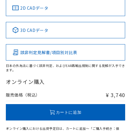
中国 RoHS
注意事項・凡例
2D CADデータ
中国 RoHS表
※1 ※2
3D CADデータ
Pb
Hg
Cd
Cr(VI)
該非判定見解書/項目別対比表
O
O
O
O
日本の外為法に基づく該非判定、およびEAR再輸出規制に関する見解が入手でき
ます。
"対応済み"や非含有の記載がされた商品であっても、流通
在庫等で未対応品が混在する可能性があります。
オンライン購入
非含有品が必要な際は、弊社営業部門もしくは販売店へお
問い合わせください。
¥ 3,740
販売価格（税込）
この製品のRoHS/REACH対応状況ページへ
カートに追加
オンライン購入における出荷予定日は、カートに追加～「ご購入手続き：価