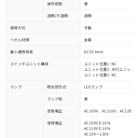
操作部色
黄
透明/不透明
透明
復帰方式
手動
ベゼル材質
金属
最小適用負荷
DC5V 6mA
スイッチユニット構成
ユニット位置1: NC
ユニット位置2: 点灯ユニット
ユニット位置3: NC
ランプ
照光部方式
LEDランプ
ランプ色
黄
定格電圧
AC100V、AC110V、AC120V
使用電圧
AC100V±10%
※1 対応状況
AC110V±10%
AC100～130V