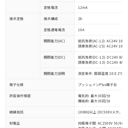
対応済み：EU RoHS指令（10物質）の
定格電流
12mA
非含有に対応した製品が提供可能な商品で
す。
接点定格
接点構成
2b
対応予定：EU RoHS指令（10物質）の非含
ご利用条件
有に対応した製品に切り替える予定のある
定格通電電流
10A
商品です。
対応予定なし：EU RoHS指令（10物質）の
開閉能力(AC)
抵抗負荷(AC-12): AC24V 10A/A
以下の条件をお読みいただき、同意のうえ
非含有に非対応の商品で、対応品を出す予
誘導負荷(AC-15): AC24V 10A/AC
ご利用ください。
定はありません。
調査・確認中：EU RoHS指令（10物質）の
開閉能力(DC)
抵抗負荷(DC-12): DC24V 8A/DC
本サービスは、当社制御機器事業取扱
※1 中国RoHS○×表
誘導負荷(DC-13): DC24V 4A/DC
非含有の対応状況を調査中または確認中の
商品の当社在庫状況および標準価格
商品です。
(税抜)を提供させていただくもので
開閉能力説明
測定条件: 周囲温度 20±2℃、
「○」：最大均質材料含有率が中国RoHSの
非該当品：ライセンス料など無形物で、有
す。
基準値以下であることを示します。
害物質有無と関係のない商品です。
当社制御機器事業取扱商品の中には、
端子仕様
プッシュインPlus端子台
「×」：最大均質材料含有率が中国RoHSの
仕入先様の事情により、非含有部品として
本サービスの対象外となる商品もある
基準値を超えていることを示します。
いたものが、含有品と判明した場合などや
当社は、これら貴社製品のうち、外国
ことをご了承ください。
許容操作頻度
電気的: 最大30回/分
「－」：未確認です。当社販売部門へお問
むを得ず変更することがあります。
為替および外国貿易法に定める商品
機械的: 最大30回/分
在庫状況および標準価格照会結果は、
い合わせください。
（以下｢規制貨物等」という）を輸出
記載している更新日時点での社内デー
*EU RoHS指令（10物質）：
または国外への提供する場合は、日本
絶縁抵抗
100MΩ以上 (DC500Vメガ、
記
タに基づき作成されるものであり、閲
説明
鉛(Pb) 1000ppm以下、 水銀(Hg) 1000ppm以下、 カド
*中国RoHS10物質の基準値 (GB/T26572)：
国政府の輸出許可(または役務取引許
号
覧された時点での実際の在庫および標
ミウム(Cd) 100ppm以下、
Pb(鉛) :1000ppm、 Hg(水銀) : 1000ppm、 Cd(カドミウ
耐電圧
同極端子間: AC2500V 50/60
可)を取得するなどの必要な手続きを
六価クロム(Cr(Ⅵ)) 1000ppm以下、ポリ臭化ビフェニル
ム) : 100ppm、
準価格とは異なる場合があることをご