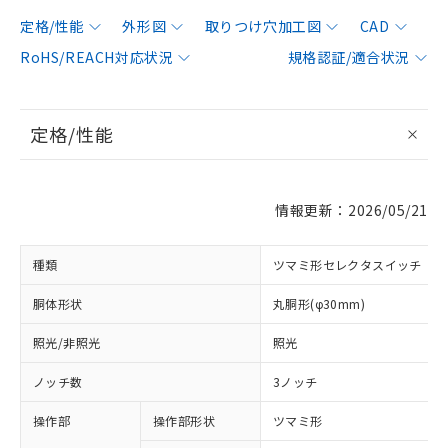
定格/性能
外形図
取りつけ穴加工図
CAD
RoHS/REACH対応状況
規格認証/適合状況
定格/性能
情報更新：2026/05/21
種類
ツマミ形セレクタスイッチ
胴体形状
丸胴形(φ30mm)
照光/非照光
照光
ノッチ数
3ノッチ
操作部
操作部形状
ツマミ形