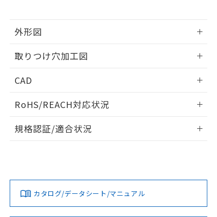
※当社の共同利用者とは、
"個人情報
51物質の非含有証明書（当社基準）
の共同利用に関して"
の「1.共同利
※本証明書は発行日時点で非含有を証明す
用者の範囲」に記載されている法人を
るもので、過去に遡って非含有を証明する
外形図
指します。
ものではありません。
情報更新：2026/05/21
また、RoHS指令のフタル酸エステル類４
取りつけ穴加工図
物質の対応では、対応完了までの期間は出
荷製品に未対応品が混在することから備考
情報更新：2026/05/21
CAD
欄に対応日を記載しておりました。
既に当社にて対応品への在庫切替を完了
ログイン/会員登録いただくと、CADデータをダウンロー
していることから、特段のことがない限
RoHS/REACH対応状況
ドすることができます。
り、2022年1月12日より割愛しておりま
す。
情報更新：2026/7/29
規格認証/適合状況
ログイン/会員登録
EU RoHS
注意事項・凡例
A30NW-3MM-TYA-P202-YDについての規格認証/適合状況に
ついては、「カスタマーサポートセンタ お客様相談室」また
は貴社担当オムロン営業員または販売店にお問い合わせくだ
対応状況
対応予定月
※1
※2
さい。
ダウンロードデータをご利用いただく前に、以下を必ずお読
みください。
カタログ/データシート/マニュアル
対応済み
ソフトウェアの使用条件
お問い合わせ