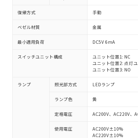
復帰方式
手動
ベゼル材質
金属
最小適用負荷
DC5V 6mA
スイッチユニット構成
ユニット位置1: NC
ユニット位置2: 点灯
ユニット位置3: NO
ランプ
照光部方式
LEDランプ
ランプ色
黄
定格電圧
AC200V、AC220V、A
使用電圧
AC200V±10%
AC220V±10%
※1 対応状況