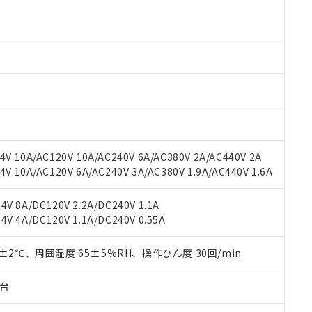
 RoHS指令（10物質）の非含有に対応した製品が提供可能な商品です
oHS指令（10物質）の非含有に対応した製品に切り替える予定のある
 RoHS指令（10物質）の非含有に非対応の商品で、対応品を出す予
 RoHS指令（10物質）の非含有の対応状況を調査中または確認中の
ンス料など無形物で、有害物質有無と関係のない商品です。
○×表
より、非含有部品としていたものが、含有品と判明した場合などやむ
みいただき、同意のうえご利用ください。
材料含有率が中国RoHSの基準値以下であることを示します。
材料含有率が中国RoHSの基準値を超えていることを示します。
、当社制御機器事業取扱商品の当社在庫状況および標準価格(税抜)
ら貴社製品のうち、外国為替および外国貿易法に定める商品（以下｢
質）：
す。当社販売部門へお問い合わせください。
 水銀(Hg) 1000ppm以下、 カドミウム(Cd) 100ppm以下、
V 10A/AC120V 10A/AC240V 6A/AC380V 2A/AC440V 2A
たは国外への提供する場合は、日本国政府の輸出許可(または役務取
000ppm以下、ポリ臭化ビフェニル類(PBB) 1000ppm以下、ポリ臭化ジフェニルエーテル類(P
 10A/AC120V 6A/AC240V 3A/AC380V 1.9A/AC440V 1.6A
事業取扱商品の中には、本サービスの対象外となる商品もあること
手続きをとります。
キシル) (DEHP)(別名：DOP) 1000ppm以下、フタル酸ブチルベンジル（BBP） 100
(GB/T26572)：
以下、フタル酸ジイソブチル (DIBP) 1000ppm以下
び標準価格照会結果は、記載している更新日時点での社内データに
物を破棄する場合は、完全に破砕するなど、違法に輸出されないよ
(水銀) : 1000ppm、 Cd(カドミウム) : 100ppm、
業用監視および制御機器に対する適用除外項目は除く。
覧された時点での実際の在庫および標準価格とは異なる場合がある
V 8A/DC120V 2.2A/DC240V 1.1A
1000ppm、 PBBs(ポリ臭化ビフェニル類) : 1000ppm、 PBDEs(ポリ臭化ジフェニルエーテル類
物質については閾値を超える意図的な使用がないことを確認しています。
上の在庫あり
 1000ppm、 DIBP(フタル酸ジイソブチル) : 1000ppm、 BBP(フタル酸ブチルベンジル) :
品を、核兵器、ミサイル、化学兵器、生物兵器またはその他武器並
V 4A/DC120V 1.1A/DC240V 0.55A
チルヘキシル)) : 1000ppm
況および標準価格はお客様のお取引先、またはお客様担当のオムロ
用いたしません。
ご相談ください。
は満たないが在庫あり
製品を第三者に販売する場合は、上記1、2および3の内容を当該第
0±2℃、周囲湿度 65±5%RH、操作ひん度 30回/min
機器販売店や当社販売拠点は「
販売ネットワーク
」をご確認くだ
販売先および販売に係わる関係者が違法に輸出するおそれがある場
用期限
び標準価格結果を当社の事前の承諾なく第三者に漏洩または開示し
え状況などにより、予定月が前後することがあります。
(最新の在庫状況については、お客様のお取引先、またはお客様担当
子台
（10物質）のすべてが基準値以下であることを示します。
店・当社販売員にご確認ください)
能（部品リスト作成サービス）をご利用いただくには、I-Webメン
使用状況下において有害物質が外部に漏えいし、環境に深刻な影響を