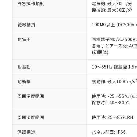
許容操作頻度
電気的: 最大30回/分
ている必要が
味します。
空
受注生産
機械的: 最大30回/分
お客様が当ウ
※3 非含有証明
「－」：未確認で
白
が、当社の製
さい。
下記の非含有証明
絶縁抵抗
100MΩ以上 (DC5
※当社の共同
いる法人を指
EU RoHS指令（
耐電圧
同極端子間: AC2500V
51物質の非含有証
各端子とアース間: AC250
※本証明書は発行
(初期値)
また、RoHS指
混在することから
耐振動
10～55Hz 複振幅 1.
既に当社にて対応
り割愛しておりま
耐衝撃
誤動作: 最大1000m/s
周囲温度範囲
使用時: -25～55℃
保存時: -40～80℃
周囲湿度範囲
使用時: 35～85%RH
保護構造
パネル前面: IP66