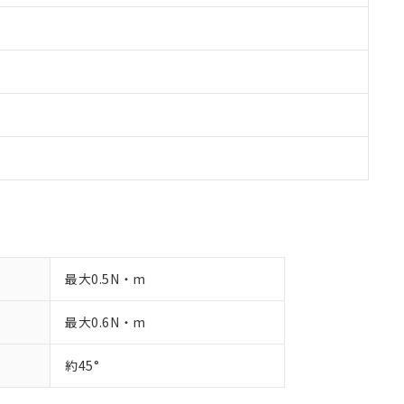
最大0.5N・m
最大0.6N・m
約45°