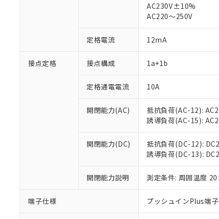
AC230V±10%
AC220～250V
対応済み：EU
対応予定：EU R
定格電流
12mA
対応予定なし：EU
調査・確認中：EU
ご利用条件
非該当品：ライセ
接点定格
接点構成
1a+1b
※1 中国RoHS
仕入先様の事情に
があります。
以下の条件をお読
定格通電電流
10A
「○」：最大均質
「×」：最大均質
本サービスは
当社は、これ
*EU RoHS指令（10物
「－」：未確認で
鉛(Pb) 1000ppm以下、
開閉能力(AC)
抵抗負荷(AC-12): AC24
くものです。
う）を輸出ま
記
説明
六価クロム(Cr(Ⅵ)) 1
誘導負荷(AC-15): AC24V
当社制御機器
などの必要な
フタル酸ビス(2-エチルヘ
号
*中国RoHS10物質の基準値 
ル（DBP） 1000ppm
在庫状況およ
当社は規制貨
Pb(鉛) :1000ppm、 Hg
但し、RoHS指令で産
のであり、閲
ます。
開閉能力(DC)
抵抗負荷(DC-12): DC24
Cr(Ⅵ)(六価クロム) : 
フタル酸エステル類の４
○
一定数以
DBP(フタル酸ジブチル) :
い。
当社は貴社製
誘導負荷(DC-13): DC24
DEHP(フタル酸ビス(2-エ
正式な納期状
置等に一切使
当社販売員に
※2 対応予定月
△
一定数に
当社は、貴社
開閉能力説明
測定条件: 周囲温度 2
オムロン制御
また当社は、
※2 環境保護使
在庫状況およ
部品在庫の切り替
たしません。
－
在庫なし
端子仕様
プッシュインPlus端
す。
「ｅ」：有害物質
機器販売
マイパーツ機
「10」：通常の