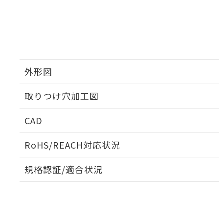
外形図
取りつけ穴加工図
CAD
ログイン/会員登録いただくと、CADデータをダウンロ
RoHS/REACH対応状況
規格認証/適合状況
EU RoHS
注意事項・凡例
A30NW-3MM-TYA-P201-YEについての規格認証/適
業員または販売店にお問い合わせください。
ダウンロードデータをご利用いただく前に、以下を必ずお読
対応状況
対応予定月
※1
※2