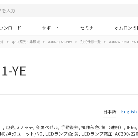
ウンロード
サポート
セミナ
オムロンの
示灯
>
φ30:照光・非照光
>
A30NS / A30NW
>
形式仕様一覧
>
A30NW-3MM-TYA-P
1-YE
日本語
English
 照光, 3ノッチ, 金属ベゼル, 手動復帰, 操作部色: 黄（透明）, IP66
NC/点灯ユニット/NO, LEDランプ色: 黄, LEDランプ電圧: AC200/220/