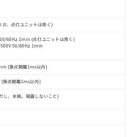
あります。
機種、また在庫状況の情報を公開していない機種
ェブサイト上で当社にご登録された部品リストについて、当社およ
書ダウンロード
す。当社販売部門へお問い合わせください。
品・サービスに関するお客様との取引・商談に必要な範囲で利用す
合意する
キャンセル
書をダウンロードすることができます。
00Vメガ、点灯ユニットは除く)
利用者とは、
"個人情報の共同利用に関して"
の「1.共同利用者の
します。
10物質）の非含有証明書
 50/60Hz 1min (点灯ユニットは除く)
明書（当社基準）
0V 50/60Hz 1min
日時点で非含有を証明するもので、過去に遡って非含有を証明するも
令のフタル酸エステル類４物質の対応では、対応完了までの期間は出
備考欄に対応日を記載しておりました。
5mm (接点開離1ms以内)
品への在庫切替を完了していることから、特段のことがない限り、20
す。
2
(接点開離1ms以内)
 (ただし、氷結、結露しないこと)