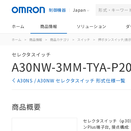
制御機器
Japan
ホーム
商品情報
ソリューション
ダ
ホーム
>
商品情報
>
商品カテゴリ
>
スイッチ
>
押ボタンスイッチ/表
セレクタスイッチ
A30NW-3MM-TYA-P20
A30NS / A30NW セレクタスイッチ 形式仕様一覧
商品概要
セレクタスイッチ（φ30）,
ンPlus端子台, 接点構成: 