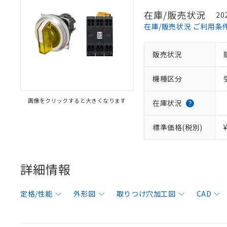
在庫/販売状況
20
在庫/販売状況 ご利用条
販売状況
機種区分
画像をクリックすると大きくなります
在庫状況
標準価格(税別)
詳細情報
定格/性能
外形図
取りつけ穴加工図
CAD