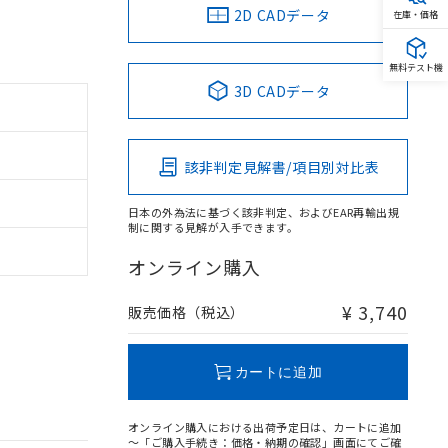
2D CADデータ
在庫・価格
無料テスト機
3D CADデータ
該非判定見解書/項目別対比表
日本の外為法に基づく該非判定、およびEAR再輸出規
制に関する見解が入手できます。
オンライン購入
¥ 3,740
販売価格（税込）
カートに追加
オンライン購入における出荷予定日は、カートに追加
～「ご購入手続き：価格・納期の確認」画面にてご確