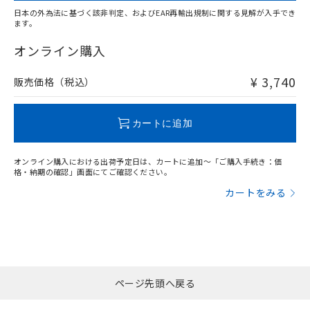
日本の外為法に基づく該非判定、およびEAR再輸出規制に関する見解が入手でき
ます。
"対応済み"や非含有の記載がされた商品であっても、流通
在庫等で未対応品が混在する可能性があります。
オンライン購入
非含有品が必要な際は、弊社営業部門もしくは販売店へお
問い合わせください。
¥ 3,740
販売価格（税込）
この製品のRoHS/REACH対応状況ページへ
カートに追加
オンライン購入における出荷予定日は、カートに追加～「ご購入手続き：価
格・納期の確認」画面にてご確認ください。
カートをみる
ページ先頭へ戻る