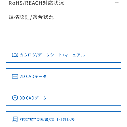
RoHS/REACH対応状況
ドすることができます。
情報更新：2026/7/29
規格認証/適合状況
ログイン/会員登録
EU RoHS
注意事項・凡例
A30NW-3MM-TYA-P201-YDについての規格認証/適合状況に
ついては、「カスタマーサポートセンタ お客様相談室」また
は貴社担当オムロン営業員または販売店にお問い合わせくだ
対応状況
対応予定月
※1
※2
さい。
ダウンロードデータをご利用いただく前に、以下を必ずお読
みください。
カタログ/データシート/マニュアル
対応済み
ソフトウェアの使用条件
お問い合わせ
中国 RoHS
注意事項・凡例
2D CADデータ
中国 RoHS表
※1 ※2
3D CADデータ
Pb
Hg
Cd
Cr(VI)
該非判定見解書/項目別対比表
O
O
O
O