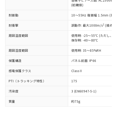
当社は、これら貴社製品のうち、外国
各端子とアース間: AC2500V 50/
ことをご了承ください。
「－」：未確認です。当社販売部門へお問
むを得ず変更することがあります。
(初期値)
為替および外国貿易法に定める商品
在庫状況および標準価格照会結果は、
い合わせください。
（以下｢規制貨物等」という）を輸出
記載している更新日時点での社内デー
耐振動
10～55Hz 複振幅 1.5mm (接
*EU RoHS指令（10物質）：
または国外への提供する場合は、日本
記
タに基づき作成されるものであり、閲
説明
鉛(Pb) 1000ppm以下、 水銀(Hg) 1000ppm以下、 カド
*中国RoHS10物質の基準値 (GB/T26572)：
国政府の輸出許可(または役務取引許
号
覧された時点での実際の在庫および標
ミウム(Cd) 100ppm以下、
Pb(鉛) :1000ppm、 Hg(水銀) : 1000ppm、 Cd(カドミウ
2
耐衝撃
誤動作: 最大1000m/s
(接点開
可)を取得するなどの必要な手続きを
六価クロム(Cr(Ⅵ)) 1000ppm以下、ポリ臭化ビフェニル
ム) : 100ppm、
準価格とは異なる場合があることをご
類(PBB) 1000ppm以下、ポリ臭化ジフェニルエーテル類
Cr(Ⅵ)(六価クロム) : 1000ppm、 PBBs(ポリ臭化ビフェ
とります。
了承ください。
周囲温度範囲
使用時: -25～55℃ (ただし
(PBDE) 1000ppm以下、フタル酸ビス(2-エチルヘキシ
○
一定数以上の在庫あり
ニル類) : 1000ppm、 PBDEs(ポリ臭化ジフェニルエーテ
当社は規制貨物を破棄する場合は、完
ル) (DEHP)(別名：DOP) 1000ppm以下、フタル酸ブチ
正式な納期状況および標準価格はお客
保存時: -40～80℃
ル類) : 1000ppm、
ルベンジル（BBP） 1000ppm以下、フタル酸ジブチル
全に破砕するなど、違法に輸出されな
DBP(フタル酸ジブチル) : 1000ppm、 DIBP(フタル酸ジ
様のお取引先、またはお客様担当のオ
（DBP） 1000ppm以下、フタル酸ジイソブチル
イソブチル) : 1000ppm、 BBP(フタル酸ブチルベンジ
△
一定数には満たないが在庫あり
いよう必要な手段を講じます。
周囲湿度範囲
使用時: 35～85%RH
ムロン制御機器販売店・当社販売員に
(DIBP) 1000ppm以下
ル) : 1000ppm、
当社は貴社製品を、核兵器、ミサイ
但し、RoHS指令で産業用監視および制御機器に対する
DEHP(フタル酸ビス(2-エチルヘキシル)) : 1000ppm
ご相談ください。
適用除外項目は除く。
保護構造
ル、化学兵器、生物兵器またはその他
パネル前面: IP66
－
在庫なし(最新の在庫状況につ
オムロン制御機器販売店や当社販売拠
フタル酸エステル類の４物質については閾値を超える意
武器並びにこれらの製造装置等に一切
いては、お客様のお取引先、ま
図的な使用がないことを確認しています。
点は「
販売ネットワーク
」をご確認
※2 環境保護使用期限
感電保護クラス
Class II
使用いたしません。
たはお客様担当のオムロン制御
ください。
当社は、貴社製品を第三者に販売する
機器販売店・当社販売員にご確
在庫状況および標準価格結果を当社の
PTI（トラッキング特性）
175
※2 対応予定月
「ｅ」：有害物質（10物質）のすべてが基
場合は、上記1、2および3の内容を当
認ください)
事前の承諾なく第三者に漏洩または開
準値以下であることを示します。
該第三者に通知します。また当社は、
示しないようお願いします。
汚染度
3 (EN60947-5-1)
部品在庫の切り替え状況などにより、予定
「10」：通常の使用状況下において有害物
販売先および販売に係わる関係者が違
マイパーツ機能（部品リスト作成サー
空
受注生産機種、また在庫状況の
月が前後することがあります。
質が外部に漏えいし、環境に深刻な影響を
法に輸出するおそれがある場合は、取
ビス）をご利用いただくには、I-Web
質量
白
情報を公開していない機種
約75g
及ぼさない年数を意味します。
り引きをいたしません。
メンバーズにご登録されている必要が
「－」：未確認です。当社販売部門へお問
あります。
い合わせください。