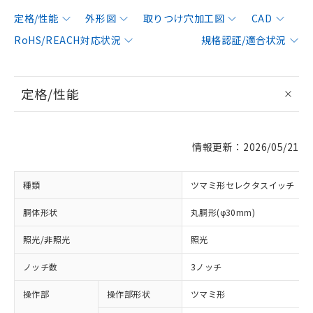
定格/性能
外形図
取りつけ穴加工図
CAD
RoHS/REACH対応状況
規格認証/適合状況
定格/性能
情報更新：2026/05/21
種類
ツマミ形セレクタスイッチ
胴体形状
丸胴形(φ30mm)
照光/非照光
照光
ノッチ数
3ノッチ
操作部
操作部形状
ツマミ形