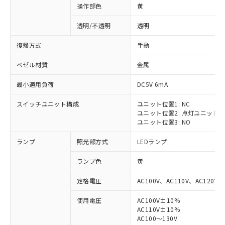
操作部色
黄
透明/不透明
透明
復帰方式
手動
ベゼル材質
金属
最小適用負荷
DC5V 6mA
スイッチユニット構成
ユニット位置1: NC
ユニット位置2: 点灯ユニット
ユニット位置3: NO
ランプ
照光部方式
LEDランプ
ランプ色
黄
定格電圧
AC100V、AC110V、AC120V
使用電圧
AC100V±10%
AC110V±10%
AC100～130V