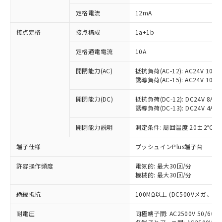
定格電流
12mA
接点定格
接点構成
1a+1b
※1 対応状況
定格通電電流
10A
対応済み：EU RoHS指令（10物質）の
開閉能力(AC)
抵抗負荷(AC-12): AC24V 10A/A
非含有に対応した製品が提供可能な商品で
誘導負荷(AC-15): AC24V 10A/AC
す。
対応予定：EU RoHS指令（10物質）の非含
開閉能力(DC)
抵抗負荷(DC-12): DC24V 8A/DC
ご利用条件
有に対応した製品に切り替える予定のある
誘導負荷(DC-13): DC24V 4A/DC
商品です。
対応予定なし：EU RoHS指令（10物質）の
開閉能力説明
測定条件: 周囲温度 20±2℃、
以下の条件をお読みいただき、同意のうえ
非含有に非対応の商品で、対応品を出す予
ご利用ください。
端子仕様
プッシュインPlus端子台
定はありません。
調査・確認中：EU RoHS指令（10物質）の
本サービスは、当社制御機器事業取扱
許容操作頻度
電気的: 最大30回/分
※1 中国RoHS○×表
非含有の対応状況を調査中または確認中の
商品の当社在庫状況および標準価格
機械的: 最大30回/分
商品です。
(税抜)を提供させていただくもので
「○」：最大均質材料含有率が中国RoHSの
非該当品：ライセンス料など無形物で、有
絶縁抵抗
す。
100MΩ以上 (DC500Vメガ、
基準値以下であることを示します。
害物質有無と関係のない商品です。
当社制御機器事業取扱商品の中には、
「×」：最大均質材料含有率が中国RoHSの
仕入先様の事情により、非含有部品として
耐電圧
同極端子間: AC2500V 50/60
本サービスの対象外となる商品もある
基準値を超えていることを示します。
いたものが、含有品と判明した場合などや