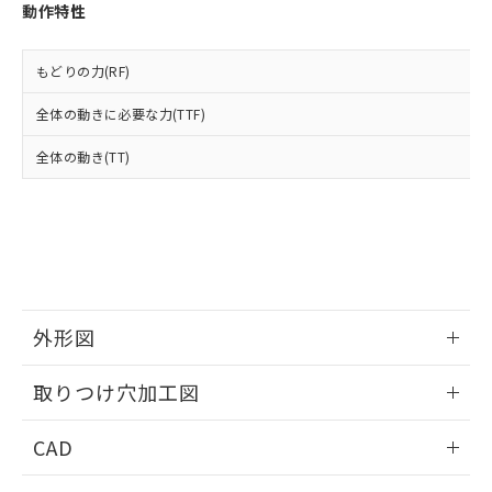
お客様が当ウェブサイト上で当社にご
動作特性
※3 非含有証明書ダウンロード
登録された部品リストについて、当社
および当社の共同利用者が、当社の製
下記の非含有証明書をダウンロードするこ
品・サービスに関するお客様との取
もどりの力(RF)
とができます。
合意する
キャンセル
引・商談に必要な範囲で利用すること
全体の動きに必要な力(TTF)
をご了承ください。
EU RoHS指令（10物質）の非含有証明書
※当社の共同利用者とは、
"個人情報
51物質の非含有証明書（当社基準）
全体の動き(TT)
の共同利用に関して"
の「1.共同利
※本証明書は発行日時点で非含有を証明す
用者の範囲」に記載されている法人を
るもので、過去に遡って非含有を証明する
指します。
ものではありません。
また、RoHS指令のフタル酸エステル類４
物質の対応では、対応完了までの期間は出
荷製品に未対応品が混在することから備考
欄に対応日を記載しておりました。
外形図
既に当社にて対応品への在庫切替を完了
していることから、特段のことがない限
情報更新：2026/05/21
り、2022年1月12日より割愛しておりま
取りつけ穴加工図
す。
情報更新：2026/05/21
CAD
ログイン/会員登録いただくと、CADデータをダウンロー