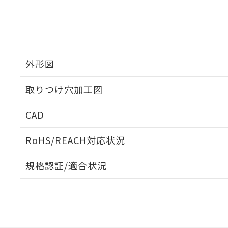
外形図
取りつけ穴加工図
CAD
ログイン/会員登録いただくと、CADデータをダウンロ
RoHS/REACH対応状況
規格認証/適合状況
EU RoHS
注意事項・凡例
A30NW-3MM-TYA-P102-YDについての規格認証/適
業員または販売店にお問い合わせください。
ダウンロードデータをご利用いただく前に、以下を必ずお読
対応状況
対応予定月
※1
※2
ソフトウェアの使用条件