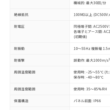
ている必要が
味します。
機械的: 最大30回/分
空
受注生産
お客様が当ウ
※3 非含有証明
「－」：未確認で
白
が、当社の製
絶縁抵抗
100MΩ以上 (DC5
さい。
下記の非含有証明
※当社の共同
いる法人を指
耐電圧
同極端子間: AC2500V
EU RoHS指令（
各端子とアース間: AC250
51物質の非含有証
(初期値)
※本証明書は発行
また、RoHS指
混在することから
耐振動
10～55Hz 複振幅 1.
既に当社にて対応
り割愛しておりま
耐衝撃
誤動作: 最大1000m/s
周囲温度範囲
使用時: -25～55℃
保存時: -40～80℃
周囲湿度範囲
使用時: 35～85%RH
保護構造
パネル前面: IP66