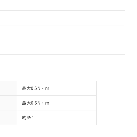
最大0.5N・m
最大0.6N・m
約45°