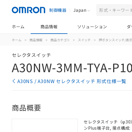
制御機器
Japan
ホーム
商品情報
ソリューション
ダ
ホーム
>
商品情報
>
商品カテゴリ
>
スイッチ
>
押ボタンスイッチ/表
セレクタスイッチ
A30NW-3MM-TYA-P10
A30NS / A30NW セレクタスイッチ 形式仕様一覧
商品概要
セレクタスイッチ（φ30）,
ンPlus端子台, 接点構成: 