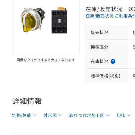
在庫/販売状況
20
在庫/販売状況 ご利用条
販売状況
機種区分
画像をクリックすると大きくなります
在庫状況
標準価格(税別)
詳細情報
定格/性能
外形図
取りつけ穴加工図
CAD