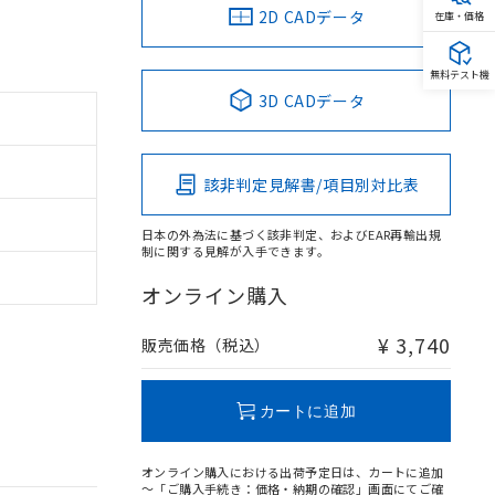
2D CADデータ
在庫・価格
無料テスト機
3D CADデータ
該非判定見解書/項目別対比表
日本の外為法に基づく該非判定、およびEAR再輸出規
制に関する見解が入手できます。
オンライン購入
¥ 3,740
販売価格（税込）
カートに追加
オンライン購入における出荷予定日は、カートに追加
～「ご購入手続き：価格・納期の確認」画面にてご確