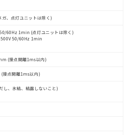
あります。
機種、また在庫状況の情報を公開していない機種
ェブサイト上で当社にご登録された部品リストについて、当社およ
書ダウンロード
す。当社販売部門へお問い合わせください。
品・サービスに関するお客様との取引・商談に必要な範囲で利用す
合意する
キャンセル
00Vメガ、点灯ユニットは除く)
書をダウンロードすることができます。
利用者とは、
"個人情報の共同利用に関して"
の「1.共同利用者の
します。
 50/60Hz 1min (点灯ユニットは除く)
10物質）の非含有証明書
0V 50/60Hz 1min
明書（当社基準）
日時点で非含有を証明するもので、過去に遡って非含有を証明するも
令のフタル酸エステル類４物質の対応では、対応完了までの期間は出
備考欄に対応日を記載しておりました。
5mm (接点開離1ms以内)
品への在庫切替を完了していることから、特段のことがない限り、20
す。
2
(接点開離1ms以内)
 (ただし、氷結、結露しないこと)