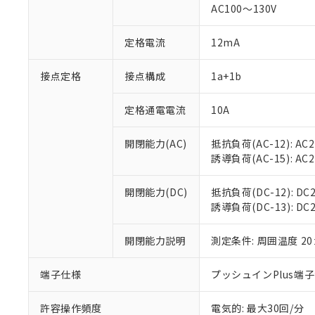
AC100～130V
対応済み：EU
対応予定：EU R
定格電流
12mA
対応予定なし：EU
調査・確認中：EU
ご利用条件
接点定格
接点構成
1a+1b
非該当品：ライセ
※1 中国RoHS
仕入先様の事情に
があります。
定格通電電流
10A
以下の条件をお読
「○」：最大均質
「×」：最大均質
本サービスは
当社は、これ
*EU RoHS指令（10物
開閉能力(AC)
抵抗負荷(AC-12): AC24
「－」：未確認で
鉛(Pb) 1000ppm以下、
くものです。
う）を輸出ま
誘導負荷(AC-15): AC24V
記
説明
六価クロム(Cr(Ⅵ)) 1
当社制御機器
などの必要な
フタル酸ビス(2-エチルヘ
号
*中国RoHS10物質の基準値 
ル（DBP） 1000ppm
在庫状況およ
当社は規制貨
Pb(鉛) :1000ppm、 Hg
開閉能力(DC)
抵抗負荷(DC-12): DC24
但し、RoHS指令で産
のであり、閲
ます。
Cr(Ⅵ)(六価クロム) : 
フタル酸エステル類の４
誘導負荷(DC-13): DC24
○
一定数以
DBP(フタル酸ジブチル) :
い。
当社は貴社製
DEHP(フタル酸ビス(2-エ
正式な納期状
置等に一切使
開閉能力説明
測定条件: 周囲温度 2
当社販売員に
※2 対応予定月
△
一定数に
当社は、貴社
オムロン制御
また当社は、
※2 環境保護使
在庫状況およ
部品在庫の切り替
たしません。
端子仕様
プッシュインPlus端
－
在庫なし
す。
「ｅ」：有害物質
機器販売
マイパーツ機
「10」：通常の
許容操作頻度
電気的: 最大30回/分