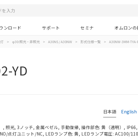
ウンロード
サポート
セミナ
オムロンの
示灯
>
φ30:照光・非照光
>
A30NS / A30NW
>
形式仕様一覧
>
A30NW-3MM-TYA-P
2-YD
日本語
English
 照光, 3ノッチ, 金属ベゼル, 手動復帰, 操作部色: 黄（透明）, IP66
NO/点灯ユニット/NC, LEDランプ色: 黄, LEDランプ電圧: AC100/110