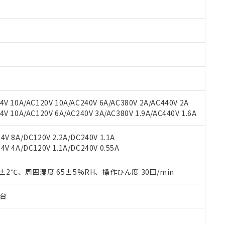
 RoHS指令（10物質）の非含有に対応した製品が提供可能な商品です
oHS指令（10物質）の非含有に対応した製品に切り替える予定のある
 RoHS指令（10物質）の非含有に非対応の商品で、対応品を出す予
 RoHS指令（10物質）の非含有の対応状況を調査中または確認中の
ンス料など無形物で、有害物質有無と関係のない商品です。
○×表
より、非含有部品としていたものが、含有品と判明した場合などやむ
みいただき、同意のうえご利用ください。
材料含有率が中国RoHSの基準値以下であることを示します。
材料含有率が中国RoHSの基準値を超えていることを示します。
、当社制御機器事業取扱商品の当社在庫状況および標準価格(税抜)
ら貴社製品のうち、外国為替および外国貿易法に定める商品（以下｢
質）：
V 10A/AC120V 10A/AC240V 6A/AC380V 2A/AC440V 2A
す。当社販売部門へお問い合わせください。
 水銀(Hg) 1000ppm以下、 カドミウム(Cd) 100ppm以下、
たは国外への提供する場合は、日本国政府の輸出許可(または役務取
 10A/AC120V 6A/AC240V 3A/AC380V 1.9A/AC440V 1.6A
000ppm以下、ポリ臭化ビフェニル類(PBB) 1000ppm以下、ポリ臭化ジフェニルエーテル類(P
事業取扱商品の中には、本サービスの対象外となる商品もあること
手続きをとります。
キシル) (DEHP)(別名：DOP) 1000ppm以下、フタル酸ブチルベンジル（BBP） 100
(GB/T26572)：
以下、フタル酸ジイソブチル (DIBP) 1000ppm以下
び標準価格照会結果は、記載している更新日時点での社内データに
物を破棄する場合は、完全に破砕するなど、違法に輸出されないよ
(水銀) : 1000ppm、 Cd(カドミウム) : 100ppm、
V 8A/DC120V 2.2A/DC240V 1.1A
業用監視および制御機器に対する適用除外項目は除く。
覧された時点での実際の在庫および標準価格とは異なる場合がある
1000ppm、 PBBs(ポリ臭化ビフェニル類) : 1000ppm、 PBDEs(ポリ臭化ジフェニルエーテル類
物質については閾値を超える意図的な使用がないことを確認しています。
V 4A/DC120V 1.1A/DC240V 0.55A
上の在庫あり
 1000ppm、 DIBP(フタル酸ジイソブチル) : 1000ppm、 BBP(フタル酸ブチルベンジル) :
品を、核兵器、ミサイル、化学兵器、生物兵器またはその他武器並
チルヘキシル)) : 1000ppm
況および標準価格はお客様のお取引先、またはお客様担当のオムロ
用いたしません。
0±2℃、周囲湿度 65±5%RH、操作ひん度 30回/min
ご相談ください。
は満たないが在庫あり
製品を第三者に販売する場合は、上記1、2および3の内容を当該第
機器販売店や当社販売拠点は「
販売ネットワーク
」をご確認くだ
販売先および販売に係わる関係者が違法に輸出するおそれがある場
用期限
び標準価格結果を当社の事前の承諾なく第三者に漏洩または開示し
え状況などにより、予定月が前後することがあります。
子台
(最新の在庫状況については、お客様のお取引先、またはお客様担当
（10物質）のすべてが基準値以下であることを示します。
店・当社販売員にご確認ください)
能（部品リスト作成サービス）をご利用いただくには、I-Webメン
使用状況下において有害物質が外部に漏えいし、環境に深刻な影響を