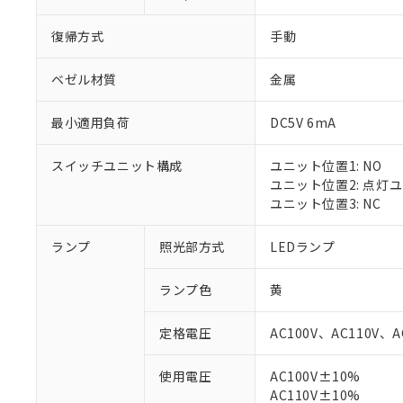
復帰方式
手動
ベゼル材質
金属
最小適用負荷
DC5V 6mA
スイッチユニット構成
ユニット位置1: NO
ユニット位置2: 点灯
ユニット位置3: NC
ランプ
照光部方式
LEDランプ
ランプ色
黄
定格電圧
AC100V、AC110V、A
使用電圧
AC100V±10%
※1 対応状況
AC110V±10%