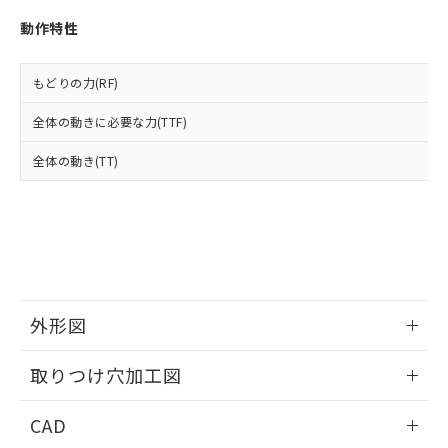
い合わせください。
お客様が当ウェブサイト上で当社にご
※3 非含有証明書ダウンロード
動作特性
登録された部品リストについて、当社
および当社の共同利用者が、当社の製
下記の非含有証明書をダウンロードするこ
品・サービスに関するお客様との取
もどりの力(RF)
とができます。
合意する
キャンセル
引・商談に必要な範囲で利用すること
をご了承ください。
全体の動きに必要な力(TTF)
EU RoHS指令（10物質）の非含有証明書
※当社の共同利用者とは、
"個人情報
51物質の非含有証明書（当社基準）
の共同利用に関して"
の「1.共同利
全体の動き(TT)
※本証明書は発行日時点で非含有を証明す
用者の範囲」に記載されている法人を
るもので、過去に遡って非含有を証明する
指します。
ものではありません。
また、RoHS指令のフタル酸エステル類４
物質の対応では、対応完了までの期間は出
荷製品に未対応品が混在することから備考
欄に対応日を記載しておりました。
既に当社にて対応品への在庫切替を完了
外形図
していることから、特段のことがない限
り、2022年1月12日より割愛しておりま
情報更新：2026/05/21
取りつけ穴加工図
す。
情報更新：2026/05/21
CAD