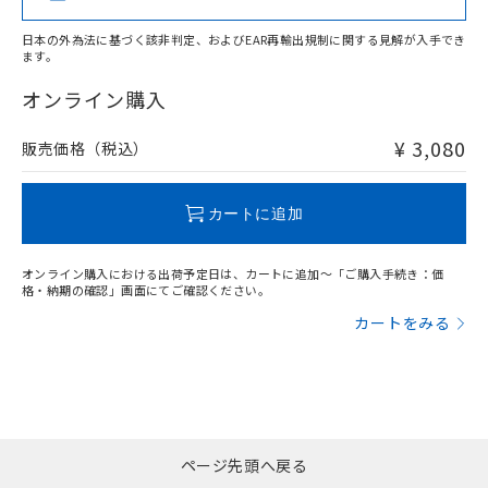
日本の外為法に基づく該非判定、およびEAR再輸出規制に関する見解が入手でき
ます。
"対応済み"や非含有の記載がされた商品であっても、流通
在庫等で未対応品が混在する可能性があります。
オンライン購入
非含有品が必要な際は、弊社営業部門もしくは販売店へお
問い合わせください。
¥ 3,080
販売価格（税込）
この製品のRoHS/REACH対応状況ページへ
カートに追加
オンライン購入における出荷予定日は、カートに追加～「ご購入手続き：価
格・納期の確認」画面にてご確認ください。
カートをみる
ページ先頭へ戻る