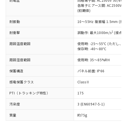
耐電圧
同極端子間: AC2500V 50/60
基準値を超えていることを示します。
いたものが、含有品と判明した場合などや
当社は、これら貴社製品のうち、外国
ことをご了承ください。
各端子とアース間: AC2500V 50/
「－」：未確認です。当社販売部門へお問
むを得ず変更することがあります。
為替および外国貿易法に定める商品
在庫状況および標準価格照会結果は、
(初期値)
い合わせください。
（以下｢規制貨物等」という）を輸出
記載している更新日時点での社内デー
*EU RoHS指令（10物質）：
または国外への提供する場合は、日本
耐振動
10～55Hz 複振幅 1.5mm (接
記
タに基づき作成されるものであり、閲
説明
鉛(Pb) 1000ppm以下、 水銀(Hg) 1000ppm以下、 カド
*中国RoHS10物質の基準値 (GB/T26572)：
国政府の輸出許可(または役務取引許
号
覧された時点での実際の在庫および標
ミウム(Cd) 100ppm以下、
Pb(鉛) :1000ppm、 Hg(水銀) : 1000ppm、 Cd(カドミウ
2
耐衝撃
可)を取得するなどの必要な手続きを
誤動作: 最大1000m/s
(接点開
六価クロム(Cr(Ⅵ)) 1000ppm以下、ポリ臭化ビフェニル
ム) : 100ppm、
準価格とは異なる場合があることをご
類(PBB) 1000ppm以下、ポリ臭化ジフェニルエーテル類
Cr(Ⅵ)(六価クロム) : 1000ppm、 PBBs(ポリ臭化ビフェ
とります。
了承ください。
(PBDE) 1000ppm以下、フタル酸ビス(2-エチルヘキシ
○
一定数以上の在庫あり
ニル類) : 1000ppm、 PBDEs(ポリ臭化ジフェニルエーテ
周囲温度範囲
使用時: -25～55℃ (ただし
当社は規制貨物を破棄する場合は、完
ル) (DEHP)(別名：DOP) 1000ppm以下、フタル酸ブチ
正式な納期状況および標準価格はお客
ル類) : 1000ppm、
保存時: -40～80℃
ルベンジル（BBP） 1000ppm以下、フタル酸ジブチル
全に破砕するなど、違法に輸出されな
DBP(フタル酸ジブチル) : 1000ppm、 DIBP(フタル酸ジ
様のお取引先、またはお客様担当のオ
（DBP） 1000ppm以下、フタル酸ジイソブチル
イソブチル) : 1000ppm、 BBP(フタル酸ブチルベンジ
△
一定数には満たないが在庫あり
いよう必要な手段を講じます。
ムロン制御機器販売店・当社販売員に
(DIBP) 1000ppm以下
ル) : 1000ppm、
周囲湿度範囲
使用時: 35～85%RH
当社は貴社製品を、核兵器、ミサイ
但し、RoHS指令で産業用監視および制御機器に対する
DEHP(フタル酸ビス(2-エチルヘキシル)) : 1000ppm
ご相談ください。
適用除外項目は除く。
ル、化学兵器、生物兵器またはその他
－
在庫なし(最新の在庫状況につ
オムロン制御機器販売店や当社販売拠
保護構造
パネル前面: IP66
フタル酸エステル類の４物質については閾値を超える意
武器並びにこれらの製造装置等に一切
いては、お客様のお取引先、ま
図的な使用がないことを確認しています。
点は「
販売ネットワーク
」をご確認
※2 環境保護使用期限
使用いたしません。
たはお客様担当のオムロン制御
感電保護クラス
ください。
Class II
当社は、貴社製品を第三者に販売する
機器販売店・当社販売員にご確
在庫状況および標準価格結果を当社の
※2 対応予定月
「ｅ」：有害物質（10物質）のすべてが基
場合は、上記1、2および3の内容を当
PTI（トラッキング特性）
認ください)
175
事前の承諾なく第三者に漏洩または開
準値以下であることを示します。
該第三者に通知します。また当社は、
示しないようお願いします。
部品在庫の切り替え状況などにより、予定
「10」：通常の使用状況下において有害物
汚染度
販売先および販売に係わる関係者が違
3 (EN60947-5-1)
マイパーツ機能（部品リスト作成サー
空
受注生産機種、また在庫状況の
月が前後することがあります。
質が外部に漏えいし、環境に深刻な影響を
法に輸出するおそれがある場合は、取
ビス）をご利用いただくには、I-Web
白
情報を公開していない機種
質量
及ぼさない年数を意味します。
約75g
り引きをいたしません。
メンバーズにご登録されている必要が
「－」：未確認です。当社販売部門へお問
あります。