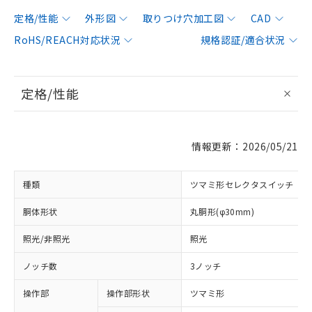
定格/性能
外形図
取りつけ穴加工図
CAD
RoHS/REACH対応状況
規格認証/適合状況
定格/性能
情報更新：2026/05/21
種類
ツマミ形セレクタスイッチ
胴体形状
丸胴形(φ30mm)
照光/非照光
照光
ノッチ数
3ノッチ
操作部
操作部形状
ツマミ形