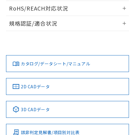
ログイン/会員登録いただくと、CADデータをダウンロー
RoHS/REACH対応状況
ドすることができます。
情報更新：2026/7/29
規格認証/適合状況
ログイン/会員登録
EU RoHS
注意事項・凡例
A30NW-3MM-TYA-G201-YEについての規格認証/適合状況に
ついては、「カスタマーサポートセンタ お客様相談室」また
は貴社担当オムロン営業員または販売店にお問い合わせくだ
対応状況
対応予定月
※1
※2
さい。
ダウンロードデータをご利用いただく前に、以下を必ずお読
みください。
カタログ/データシート/マニュアル
対応済み
ソフトウェアの使用条件
お問い合わせ
中国 RoHS
注意事項・凡例
2D CADデータ
中国 RoHS表
※1 ※2
3D CADデータ
Pb
Hg
Cd
Cr(VI)
該非判定見解書/項目別対比表
O
O
O
O