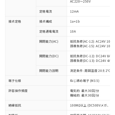
AC220～250V
定格電流
12mA
接点定格
接点構成
1a+1b
※1 対応状況
定格通電電流
10A
対応済み：EU RoHS指令（10物質）の
非含有に対応した製品が提供可能な商品で
開閉能力(AC)
抵抗負荷(AC-12): AC24V 10A/A
誘導負荷(AC-15): AC24V 10A/AC
す。
対応予定：EU RoHS指令（10物質）の非含
ご利用条件
開閉能力(DC)
抵抗負荷(DC-12): DC24V 8A/DC
有に対応した製品に切り替える予定のある
誘導負荷(DC-13): DC24V 4A/DC
商品です。
対応予定なし：EU RoHS指令（10物質）の
開閉能力説明
測定条件: 周囲温度 20±2℃、
以下の条件をお読みいただき、同意のうえ
非含有に非対応の商品で、対応品を出す予
ご利用ください。
定はありません。
端子仕様
ねじ締め端子 (M3.5)
調査・確認中：EU RoHS指令（10物質）の
本サービスは、当社制御機器事業取扱
※1 中国RoHS○×表
非含有の対応状況を調査中または確認中の
許容操作頻度
電気的: 最大30回/分
商品の当社在庫状況および標準価格
商品です。
機械的: 最大30回/分
(税抜)を提供させていただくもので
「○」：最大均質材料含有率が中国RoHSの
非該当品：ライセンス料など無形物で、有
す。
基準値以下であることを示します。
絶縁抵抗
100MΩ以上 (DC500Vメガ、
害物質有無と関係のない商品です。
当社制御機器事業取扱商品の中には、
「×」：最大均質材料含有率が中国RoHSの
仕入先様の事情により、非含有部品として
本サービスの対象外となる商品もある