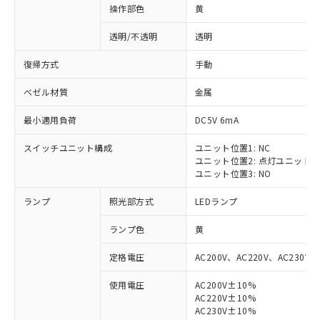
操作部色
黄
透明/不透明
透明
復帰方式
手動
ベゼル材質
金属
最小適用負荷
DC5V 6mA
スイッチユニット構成
ユニット位置1: NC
ユニット位置2: 点灯ユニット
ユニット位置3: NO
ランプ
照光部方式
LEDランプ
ランプ色
黄
定格電圧
AC200V、AC220V、AC230V、
使用電圧
AC200V±10%
AC220V±10%
AC230V±10%