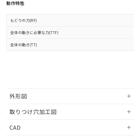
お客様が当ウェブサイト上で当社にご
動作特性
※3 非含有証明書ダウンロード
登録された部品リストについて、当社
および当社の共同利用者が、当社の製
下記の非含有証明書をダウンロードするこ
品・サービスに関するお客様との取
もどりの力(RF)
とができます。
合意する
キャンセル
引・商談に必要な範囲で利用すること
全体の動きに必要な力(TTF)
をご了承ください。
EU RoHS指令（10物質）の非含有証明書
※当社の共同利用者とは、
"個人情報
51物質の非含有証明書（当社基準）
全体の動き(TT)
の共同利用に関して"
の「1.共同利
※本証明書は発行日時点で非含有を証明す
用者の範囲」に記載されている法人を
るもので、過去に遡って非含有を証明する
指します。
ものではありません。
また、RoHS指令のフタル酸エステル類４
物質の対応では、対応完了までの期間は出
荷製品に未対応品が混在することから備考
欄に対応日を記載しておりました。
外形図
既に当社にて対応品への在庫切替を完了
していることから、特段のことがない限
情報更新：2026/05/21
り、2022年1月12日より割愛しておりま
取りつけ穴加工図
す。
情報更新：2026/05/21
CAD
ログイン/会員登録いただくと、CADデータをダウンロー