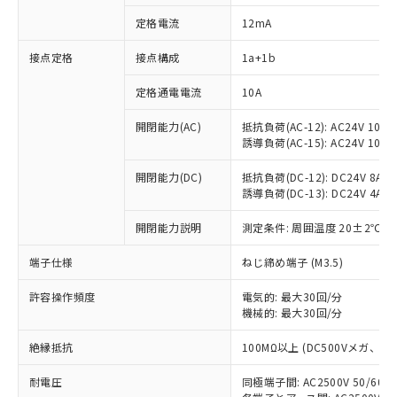
定格電流
12mA
接点定格
接点構成
1a+1b
※1 対応状況
定格通電電流
10A
対応済み：EU RoHS指令（10物質）の
開閉能力(AC)
抵抗負荷(AC-12): AC24V 10A/A
非含有に対応した製品が提供可能な商品で
誘導負荷(AC-15): AC24V 10A/AC
す。
対応予定：EU RoHS指令（10物質）の非含
開閉能力(DC)
抵抗負荷(DC-12): DC24V 8A/DC
ご利用条件
有に対応した製品に切り替える予定のある
誘導負荷(DC-13): DC24V 4A/DC
商品です。
対応予定なし：EU RoHS指令（10物質）の
開閉能力説明
測定条件: 周囲温度 20±2℃、
以下の条件をお読みいただき、同意のうえ
非含有に非対応の商品で、対応品を出す予
ご利用ください。
端子仕様
ねじ締め端子 (M3.5)
定はありません。
調査・確認中：EU RoHS指令（10物質）の
本サービスは、当社制御機器事業取扱
許容操作頻度
電気的: 最大30回/分
※1 中国RoHS○×表
非含有の対応状況を調査中または確認中の
商品の当社在庫状況および標準価格
機械的: 最大30回/分
商品です。
(税抜)を提供させていただくもので
「○」：最大均質材料含有率が中国RoHSの
非該当品：ライセンス料など無形物で、有
絶縁抵抗
す。
100MΩ以上 (DC500Vメガ、
基準値以下であることを示します。
害物質有無と関係のない商品です。
当社制御機器事業取扱商品の中には、
「×」：最大均質材料含有率が中国RoHSの
仕入先様の事情により、非含有部品として
耐電圧
同極端子間: AC2500V 50/60
本サービスの対象外となる商品もある
基準値を超えていることを示します。
いたものが、含有品と判明した場合などや