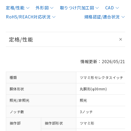
定格/性能
外形図
取りつけ穴加工図
CAD
RoHS/REACH対応状況
規格認証/適合状況
定格/性能
情報更新：2026/05/21
種類
ツマミ形セレクタスイッチ
胴体形状
丸胴形(φ30mm)
照光/非照光
照光
ノッチ数
3ノッチ
操作部
操作部形状
ツマミ形