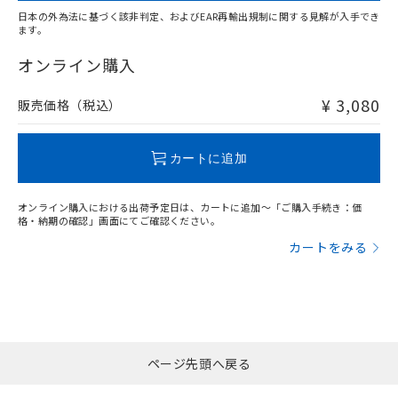
日本の外為法に基づく該非判定、およびEAR再輸出規制に関する見解が入手でき
ます。
"対応済み"や非含有の記載がされた商品であっても、流通
在庫等で未対応品が混在する可能性があります。
オンライン購入
非含有品が必要な際は、弊社営業部門もしくは販売店へお
問い合わせください。
¥ 3,080
販売価格（税込）
この製品のRoHS/REACH対応状況ページへ
カートに追加
オンライン購入における出荷予定日は、カートに追加～「ご購入手続き：価
格・納期の確認」画面にてご確認ください。
カートをみる
ページ先頭へ戻る