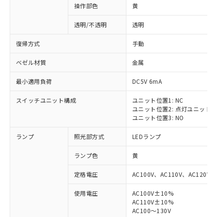
操作部色
黄
透明/不透明
透明
復帰方式
手動
ベゼル材質
金属
最小適用負荷
DC5V 6mA
スイッチユニット構成
ユニット位置1: NC
ユニット位置2: 点灯ユニット
ユニット位置3: NO
ランプ
照光部方式
LEDランプ
ランプ色
黄
定格電圧
AC100V、AC110V、AC120V
使用電圧
AC100V±10%
AC110V±10%
AC100～130V