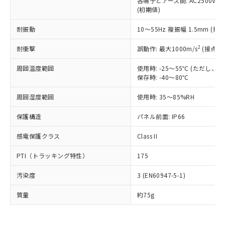
当社は、これら貴社製品のうち、外国
各端子とアース間: AC2500V 50/
ことをご了承ください。
「－」：未確認です。当社販売部門へお問
むを得ず変更することがあります。
(初期値)
為替および外国貿易法に定める商品
在庫状況および標準価格照会結果は、
い合わせください。
（以下｢規制貨物等」という）を輸出
記載している更新日時点での社内デー
耐振動
10～55Hz 複振幅 1.5mm (接
*EU RoHS指令（10物質）：
または国外への提供する場合は、日本
記
タに基づき作成されるものであり、閲
説明
鉛(Pb) 1000ppm以下、 水銀(Hg) 1000ppm以下、 カド
*中国RoHS10物質の基準値 (GB/T26572)：
国政府の輸出許可(または役務取引許
号
覧された時点での実際の在庫および標
ミウム(Cd) 100ppm以下、
Pb(鉛) :1000ppm、 Hg(水銀) : 1000ppm、 Cd(カドミウ
2
耐衝撃
誤動作: 最大1000m/s
(接点開
可)を取得するなどの必要な手続きを
六価クロム(Cr(Ⅵ)) 1000ppm以下、ポリ臭化ビフェニル
ム) : 100ppm、
準価格とは異なる場合があることをご
類(PBB) 1000ppm以下、ポリ臭化ジフェニルエーテル類
Cr(Ⅵ)(六価クロム) : 1000ppm、 PBBs(ポリ臭化ビフェ
とります。
了承ください。
周囲温度範囲
使用時: -25～55℃ (ただし
(PBDE) 1000ppm以下、フタル酸ビス(2-エチルヘキシ
○
一定数以上の在庫あり
ニル類) : 1000ppm、 PBDEs(ポリ臭化ジフェニルエーテ
当社は規制貨物を破棄する場合は、完
ル) (DEHP)(別名：DOP) 1000ppm以下、フタル酸ブチ
正式な納期状況および標準価格はお客
保存時: -40～80℃
ル類) : 1000ppm、
ルベンジル（BBP） 1000ppm以下、フタル酸ジブチル
全に破砕するなど、違法に輸出されな
DBP(フタル酸ジブチル) : 1000ppm、 DIBP(フタル酸ジ
様のお取引先、またはお客様担当のオ
（DBP） 1000ppm以下、フタル酸ジイソブチル
イソブチル) : 1000ppm、 BBP(フタル酸ブチルベンジ
△
一定数には満たないが在庫あり
いよう必要な手段を講じます。
周囲湿度範囲
使用時: 35～85%RH
ムロン制御機器販売店・当社販売員に
(DIBP) 1000ppm以下
ル) : 1000ppm、
当社は貴社製品を、核兵器、ミサイ
但し、RoHS指令で産業用監視および制御機器に対する
DEHP(フタル酸ビス(2-エチルヘキシル)) : 1000ppm
ご相談ください。
適用除外項目は除く。
保護構造
ル、化学兵器、生物兵器またはその他
パネル前面: IP66
－
在庫なし(最新の在庫状況につ
オムロン制御機器販売店や当社販売拠
フタル酸エステル類の４物質については閾値を超える意
武器並びにこれらの製造装置等に一切
いては、お客様のお取引先、ま
図的な使用がないことを確認しています。
点は「
販売ネットワーク
」をご確認
※2 環境保護使用期限
感電保護クラス
Class II
使用いたしません。
たはお客様担当のオムロン制御
ください。
当社は、貴社製品を第三者に販売する
機器販売店・当社販売員にご確
在庫状況および標準価格結果を当社の
PTI（トラッキング特性）
175
※2 対応予定月
「ｅ」：有害物質（10物質）のすべてが基
場合は、上記1、2および3の内容を当
認ください)
事前の承諾なく第三者に漏洩または開
準値以下であることを示します。
該第三者に通知します。また当社は、
示しないようお願いします。
汚染度
3 (EN60947-5-1)
部品在庫の切り替え状況などにより、予定
「10」：通常の使用状況下において有害物
販売先および販売に係わる関係者が違
マイパーツ機能（部品リスト作成サー
空
受注生産機種、また在庫状況の
月が前後することがあります。
質が外部に漏えいし、環境に深刻な影響を
法に輸出するおそれがある場合は、取
ビス）をご利用いただくには、I-Web
質量
白
情報を公開していない機種
約75g
及ぼさない年数を意味します。
り引きをいたしません。
メンバーズにご登録されている必要が
「－」：未確認です。当社販売部門へお問
あります。
い合わせください。