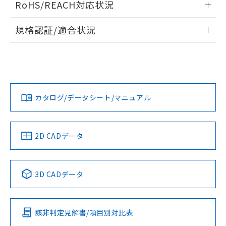
RoHS/REACH対応状況
ドすることができます。
情報更新：2026/7/29
規格認証/適合状況
ログイン/会員登録
EU RoHS
注意事項・凡例
A30NW-3MM-TYA-G201-YDについての規格認証/適合状況に
ついては、「カスタマーサポートセンタ お客様相談室」また
は貴社担当オムロン営業員または販売店にお問い合わせくだ
対応状況
対応予定月
※1
※2
さい。
ダウンロードデータをご利用いただく前に、以下を必ずお読
みください。
カタログ/データシート/マニュアル
対応済み
ソフトウェアの使用条件
お問い合わせ
中国 RoHS
注意事項・凡例
2D CADデータ
中国 RoHS表
※1 ※2
3D CADデータ
Pb
Hg
Cd
Cr(VI)
該非判定見解書/項目別対比表
O
O
O
O