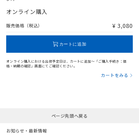
"対応済み"や非含有の記載がされた商品であっても、流通
在庫等で未対応品が混在する可能性があります。
オンライン購入
非含有品が必要な際は、弊社営業部門もしくは販売店へお
問い合わせください。
¥ 3,080
販売価格（税込）
この製品のRoHS/REACH対応状況ページへ
カートに追加
オンライン購入における出荷予定日は、カートに追加～「ご購入手続き：価
格・納期の確認」画面にてご確認ください。
カートをみる
ページ先頭へ戻る
お知らせ・最新情報