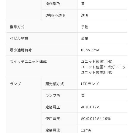
操作部色
黄
透明/不透明
透明
復帰方式
手動
ベゼル材質
金属
最小適用負荷
DC5V 6mA
スイッチユニット構成
ユニット位置1: NC
ユニット位置2: 点灯ユニット
ユニット位置3: NO
ランプ
照光部方式
LEDランプ
ランプ色
黄
定格電圧
AC/DC12V
使用電圧
AC/DC12V±10%
定格電流
12mA