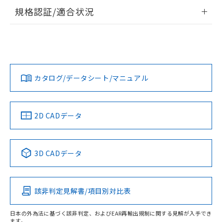
情報更新：2026/7/29
規格認証/適合状況
ログイン/会員登録
EU RoHS
注意事項・凡例
A30NW-3MM-TYA-G201-YBについての規格認証/適合状況に
ついては、「カスタマーサポートセンタ お客様相談室」また
は貴社担当オムロン営業員または販売店にお問い合わせくだ
対応状況
対応予定月
※1
※2
さい。
ダウンロードデータをご利用いただく前に、以下を必ずお読
みください。
カタログ/データシート/マニュアル
対応済み
ソフトウェアの使用条件
お問い合わせ
中国 RoHS
注意事項・凡例
2D CADデータ
中国 RoHS表
※1 ※2
3D CADデータ
Pb
Hg
Cd
Cr(VI)
該非判定見解書/項目別対比表
X
O
O
O
日本の外為法に基づく該非判定、およびEAR再輸出規制に関する見解が入手でき
ます。