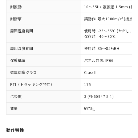
むを得ず変更することがあります。
為替および外国貿易法に定める商品
在庫状況および標準価格照会結果は、
い合わせください。
耐振動
10～55Hz 複振幅 1.5mm (接
（以下｢規制貨物等」という）を輸出
記載している更新日時点での社内デー
*EU RoHS指令（10物質）：
または国外への提供する場合は、日本
記
タに基づき作成されるものであり、閲
説明
鉛(Pb) 1000ppm以下、 水銀(Hg) 1000ppm以下、 カド
2
耐衝撃
誤動作: 最大1000m/s
(接点開
*中国RoHS10物質の基準値 (GB/T26572)：
国政府の輸出許可(または役務取引許
号
覧された時点での実際の在庫および標
ミウム(Cd) 100ppm以下、
Pb(鉛) :1000ppm、 Hg(水銀) : 1000ppm、 Cd(カドミウ
可)を取得するなどの必要な手続きを
六価クロム(Cr(Ⅵ)) 1000ppm以下、ポリ臭化ビフェニル
ム) : 100ppm、
準価格とは異なる場合があることをご
周囲温度範囲
使用時: -25～55℃ (ただし
類(PBB) 1000ppm以下、ポリ臭化ジフェニルエーテル類
Cr(Ⅵ)(六価クロム) : 1000ppm、 PBBs(ポリ臭化ビフェ
とります。
了承ください。
保存時: -40～80℃
(PBDE) 1000ppm以下、フタル酸ビス(2-エチルヘキシ
○
一定数以上の在庫あり
ニル類) : 1000ppm、 PBDEs(ポリ臭化ジフェニルエーテ
当社は規制貨物を破棄する場合は、完
ル) (DEHP)(別名：DOP) 1000ppm以下、フタル酸ブチ
正式な納期状況および標準価格はお客
ル類) : 1000ppm、
ルベンジル（BBP） 1000ppm以下、フタル酸ジブチル
全に破砕するなど、違法に輸出されな
DBP(フタル酸ジブチル) : 1000ppm、 DIBP(フタル酸ジ
周囲湿度範囲
様のお取引先、またはお客様担当のオ
使用時: 35～85%RH
（DBP） 1000ppm以下、フタル酸ジイソブチル
イソブチル) : 1000ppm、 BBP(フタル酸ブチルベンジ
△
一定数には満たないが在庫あり
いよう必要な手段を講じます。
ムロン制御機器販売店・当社販売員に
(DIBP) 1000ppm以下
ル) : 1000ppm、
当社は貴社製品を、核兵器、ミサイ
但し、RoHS指令で産業用監視および制御機器に対する
保護構造
パネル前面: IP66
DEHP(フタル酸ビス(2-エチルヘキシル)) : 1000ppm
ご相談ください。
適用除外項目は除く。
ル、化学兵器、生物兵器またはその他
－
在庫なし(最新の在庫状況につ
オムロン制御機器販売店や当社販売拠
フタル酸エステル類の４物質については閾値を超える意
感電保護クラス
武器並びにこれらの製造装置等に一切
Class II
いては、お客様のお取引先、ま
図的な使用がないことを確認しています。
点は「
販売ネットワーク
」をご確認
※2 環境保護使用期限
使用いたしません。
たはお客様担当のオムロン制御
ください。
PTI（トラッキング特性）
175
当社は、貴社製品を第三者に販売する
機器販売店・当社販売員にご確
在庫状況および標準価格結果を当社の
※2 対応予定月
「ｅ」：有害物質（10物質）のすべてが基
場合は、上記1、2および3の内容を当
認ください)
事前の承諾なく第三者に漏洩または開
汚染度
3 (EN60947-5-1)
準値以下であることを示します。
該第三者に通知します。また当社は、
示しないようお願いします。
部品在庫の切り替え状況などにより、予定
「10」：通常の使用状況下において有害物
販売先および販売に係わる関係者が違
マイパーツ機能（部品リスト作成サー
空
受注生産機種、また在庫状況の
質量
約75g
月が前後することがあります。
質が外部に漏えいし、環境に深刻な影響を
法に輸出するおそれがある場合は、取
ビス）をご利用いただくには、I-Web
白
情報を公開していない機種
及ぼさない年数を意味します。
り引きをいたしません。
メンバーズにご登録されている必要が
「－」：未確認です。当社販売部門へお問
あります。
動作特性
い合わせください。
お客様が当ウェブサイト上で当社にご
※3 非含有証明書ダウンロード