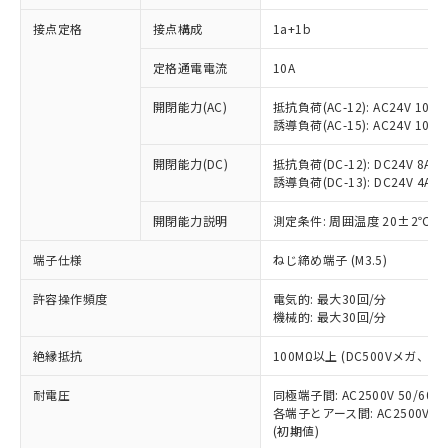
接点定格
接点構成
1a+1b
※1 対応状況
定格通電電流
10A
開閉能力(AC)
抵抗負荷(AC-12): AC24V 10A/A
対応済み：EU RoHS指令（10物質）の
誘導負荷(AC-15): AC24V 10A/AC
非含有に対応した製品が提供可能な商品で
す。
開閉能力(DC)
抵抗負荷(DC-12): DC24V 8A/DC
対応予定：EU RoHS指令（10物質）の非含
誘導負荷(DC-13): DC24V 4A/DC
ご利用条件
有に対応した製品に切り替える予定のある
商品です。
開閉能力説明
測定条件: 周囲温度 20±2℃、
対応予定なし：EU RoHS指令（10物質）の
以下の条件をお読みいただき、同意のうえ
非含有に非対応の商品で、対応品を出す予
端子仕様
ねじ締め端子 (M3.5)
ご利用ください。
定はありません。
許容操作頻度
電気的: 最大30回/分
調査・確認中：EU RoHS指令（10物質）の
本サービスは、当社制御機器事業取扱
機械的: 最大30回/分
※1 中国RoHS○×表
非含有の対応状況を調査中または確認中の
商品の当社在庫状況および標準価格
商品です。
(税抜)を提供させていただくもので
絶縁抵抗
100MΩ以上 (DC500Vメガ、
「○」：最大均質材料含有率が中国RoHSの
非該当品：ライセンス料など無形物で、有
す。
基準値以下であることを示します。
害物質有無と関係のない商品です。
耐電圧
当社制御機器事業取扱商品の中には、
同極端子間: AC2500V 50/60
「×」：最大均質材料含有率が中国RoHSの
仕入先様の事情により、非含有部品として
各端子とアース間: AC2500V 50/
本サービスの対象外となる商品もある
基準値を超えていることを示します。
いたものが、含有品と判明した場合などや
当社は、これら貴社製品のうち、外国
(初期値)
ことをご了承ください。
「－」：未確認です。当社販売部門へお問