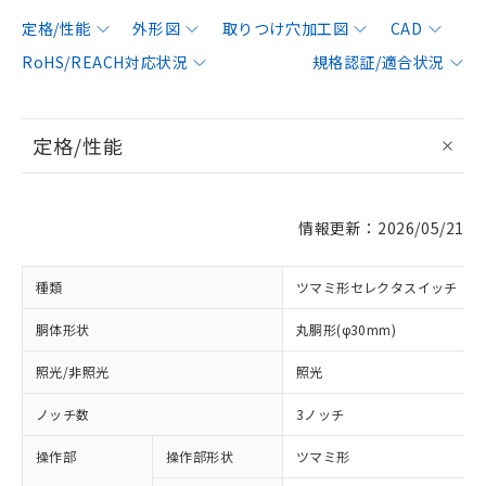
定格/性能
外形図
取りつけ穴加工図
CAD
RoHS/REACH対応状況
規格認証/適合状況
定格/性能
情報更新：2026/05/21
種類
ツマミ形セレクタスイッチ
胴体形状
丸胴形(φ30mm)
照光/非照光
照光
ノッチ数
3ノッチ
操作部
操作部形状
ツマミ形