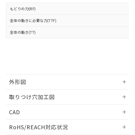
登録された部品リストについて、当社
および当社の共同利用者が、当社の製
もどりの力(RF)
下記の非含有証明書をダウンロードするこ
品・サービスに関するお客様との取
とができます。
合意する
キャンセル
引・商談に必要な範囲で利用すること
全体の動きに必要な力(TTF)
をご了承ください。
EU RoHS指令（10物質）の非含有証明書
全体の動き(TT)
※当社の共同利用者とは、
"個人情報
51物質の非含有証明書（当社基準）
の共同利用に関して"
の「1.共同利
※本証明書は発行日時点で非含有を証明す
用者の範囲」に記載されている法人を
るもので、過去に遡って非含有を証明する
指します。
ものではありません。
また、RoHS指令のフタル酸エステル類４
物質の対応では、対応完了までの期間は出
荷製品に未対応品が混在することから備考
外形図
欄に対応日を記載しておりました。
既に当社にて対応品への在庫切替を完了
情報更新：2026/05/21
していることから、特段のことがない限
取りつけ穴加工図
り、2022年1月12日より割愛しておりま
す。
情報更新：2026/05/21
CAD
ログイン/会員登録いただくと、CADデータをダウンロー
RoHS/REACH対応状況
ドすることができます。