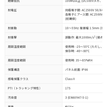
「×」：最大均質材料含有率が中国RoHSの
絶縁抵抗
100MΩ以上 (DC500Vメガ、
仕入先様の事情により、非含有部品として
本サービスの対象外となる商品もある
基準値を超えていることを示します。
いたものが、含有品と判明した場合などや
当社は、これら貴社製品のうち、外国
ことをご了承ください。
耐電圧
同極端子間: AC2500V 50/60
「－」：未確認です。当社販売部門へお問
むを得ず変更することがあります。
為替および外国貿易法に定める商品
在庫状況および標準価格照会結果は、
各端子とアース間: AC2500V 50/
い合わせください。
（以下｢規制貨物等」という）を輸出
(初期値)
記載している更新日時点での社内デー
*EU RoHS指令（10物質）：
または国外への提供する場合は、日本
記
タに基づき作成されるものであり、閲
説明
鉛(Pb) 1000ppm以下、 水銀(Hg) 1000ppm以下、 カド
*中国RoHS10物質の基準値 (GB/T26572)：
国政府の輸出許可(または役務取引許
耐振動
10～55Hz 複振幅 1.5mm (接
号
覧された時点での実際の在庫および標
ミウム(Cd) 100ppm以下、
Pb(鉛) :1000ppm、 Hg(水銀) : 1000ppm、 Cd(カドミウ
可)を取得するなどの必要な手続きを
六価クロム(Cr(Ⅵ)) 1000ppm以下、ポリ臭化ビフェニル
ム) : 100ppm、
準価格とは異なる場合があることをご
類(PBB) 1000ppm以下、ポリ臭化ジフェニルエーテル類
Cr(Ⅵ)(六価クロム) : 1000ppm、 PBBs(ポリ臭化ビフェ
2
耐衝撃
誤動作: 最大1000m/s
(接点開
とります。
了承ください。
(PBDE) 1000ppm以下、フタル酸ビス(2-エチルヘキシ
○
一定数以上の在庫あり
ニル類) : 1000ppm、 PBDEs(ポリ臭化ジフェニルエーテ
当社は規制貨物を破棄する場合は、完
ル) (DEHP)(別名：DOP) 1000ppm以下、フタル酸ブチ
正式な納期状況および標準価格はお客
ル類) : 1000ppm、
周囲温度範囲
使用時: -25～55℃ (ただし
ルベンジル（BBP） 1000ppm以下、フタル酸ジブチル
全に破砕するなど、違法に輸出されな
DBP(フタル酸ジブチル) : 1000ppm、 DIBP(フタル酸ジ
様のお取引先、またはお客様担当のオ
（DBP） 1000ppm以下、フタル酸ジイソブチル
保存時: -40～80℃
イソブチル) : 1000ppm、 BBP(フタル酸ブチルベンジ
△
一定数には満たないが在庫あり
いよう必要な手段を講じます。
ムロン制御機器販売店・当社販売員に
(DIBP) 1000ppm以下
ル) : 1000ppm、
当社は貴社製品を、核兵器、ミサイ
但し、RoHS指令で産業用監視および制御機器に対する
DEHP(フタル酸ビス(2-エチルヘキシル)) : 1000ppm
ご相談ください。
周囲湿度範囲
使用時: 35～85%RH
適用除外項目は除く。
ル、化学兵器、生物兵器またはその他
－
在庫なし(最新の在庫状況につ
オムロン制御機器販売店や当社販売拠
フタル酸エステル類の４物質については閾値を超える意
武器並びにこれらの製造装置等に一切
いては、お客様のお取引先、ま
図的な使用がないことを確認しています。
点は「
販売ネットワーク
」をご確認
保護構造
パネル前面: IP66
※2 環境保護使用期限
使用いたしません。
たはお客様担当のオムロン制御
ください。
当社は、貴社製品を第三者に販売する
機器販売店・当社販売員にご確
感電保護クラス
Class II
在庫状況および標準価格結果を当社の
※2 対応予定月
「ｅ」：有害物質（10物質）のすべてが基
場合は、上記1、2および3の内容を当
認ください)
事前の承諾なく第三者に漏洩または開
準値以下であることを示します。
該第三者に通知します。また当社は、
PTI（トラッキング特性）
175
示しないようお願いします。
部品在庫の切り替え状況などにより、予定
「10」：通常の使用状況下において有害物
販売先および販売に係わる関係者が違
マイパーツ機能（部品リスト作成サー
空
受注生産機種、また在庫状況の
月が前後することがあります。
質が外部に漏えいし、環境に深刻な影響を
汚染度
3 (EN60947-5-1)
法に輸出するおそれがある場合は、取
ビス）をご利用いただくには、I-Web
白
情報を公開していない機種
及ぼさない年数を意味します。
り引きをいたしません。
メンバーズにご登録されている必要が
質量
約75g