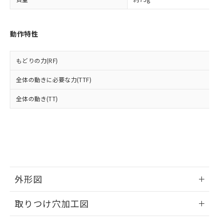
「－」：未確認です。当社販売部門へお問
あります。
い合わせください。
お客様が当ウェブサイト上で当社にご
※3 非含有証明書ダウンロード
登録された部品リストについて、当社
動作特性
および当社の共同利用者が、当社の製
下記の非含有証明書をダウンロードするこ
品・サービスに関するお客様との取
とができます。
合意する
キャンセル
引・商談に必要な範囲で利用すること
もどりの力(RF)
をご了承ください。
EU RoHS指令（10物質）の非含有証明書
※当社の共同利用者とは、
"個人情報
全体の動きに必要な力(TTF)
51物質の非含有証明書（当社基準）
の共同利用に関して"
の「1.共同利
※本証明書は発行日時点で非含有を証明す
用者の範囲」に記載されている法人を
全体の動き(TT)
るもので、過去に遡って非含有を証明する
指します。
ものではありません。
また、RoHS指令のフタル酸エステル類４
物質の対応では、対応完了までの期間は出
荷製品に未対応品が混在することから備考
欄に対応日を記載しておりました。
既に当社にて対応品への在庫切替を完了
していることから、特段のことがない限
外形図
り、2022年1月12日より割愛しておりま
す。
情報更新：2026/05/21
取りつけ穴加工図