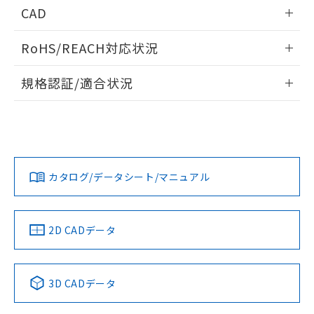
情報更新：2026/05/21
CAD
ログイン/会員登録いただくと、CADデータをダウンロー
RoHS/REACH対応状況
ドすることができます。
情報更新：2026/7/29
規格認証/適合状況
ログイン/会員登録
EU RoHS
注意事項・凡例
A30NW-3MM-TWA-P201-YEについての規格認証/適合状況に
ついては、「カスタマーサポートセンタ お客様相談室」また
は貴社担当オムロン営業員または販売店にお問い合わせくだ
対応状況
対応予定月
※1
※2
さい。
ダウンロードデータをご利用いただく前に、以下を必ずお読
みください。
カタログ/データシート/マニュアル
対応済み
ソフトウェアの使用条件
お問い合わせ
中国 RoHS
注意事項・凡例
2D CADデータ
中国 RoHS表
※1 ※2
3D CADデータ
Pb
Hg
Cd
Cr(VI)