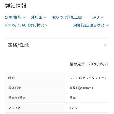
詳細情報
定格/性能
外形図
取りつけ穴加工図
CAD
RoHS/REACH対応状況
規格認証/適合状況
定格/性能
情報更新：2026/05/21
種類
ツマミ形セレクタスイッチ
胴体形状
丸胴形(φ30mm)
照光/非照光
照光
ノッチ数
3ノッチ