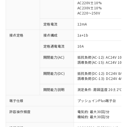
AC220V±10%
AC230V±10%
AC220～250V
定格電流
12mA
※1 対応状況
接点定格
接点構成
1a+1b
対応済み：EU RoHS指令（10物質）の
定格通電電流
10A
非含有に対応した製品が提供可能な商品で
す。
開閉能力(AC)
抵抗負荷(AC-12): AC24V 10A/A
誘導負荷(AC-15): AC24V 10A/AC
対応予定：EU RoHS指令（10物質）の非含
ご利用条件
有に対応した製品に切り替える予定のある
開閉能力(DC)
抵抗負荷(DC-12): DC24V 8A/DC
商品です。
誘導負荷(DC-13): DC24V 4A/DC
対応予定なし：EU RoHS指令（10物質）の
以下の条件をお読みいただき、同意のうえ
非含有に非対応の商品で、対応品を出す予
開閉能力説明
測定条件: 周囲温度 20±2℃、
ご利用ください。
定はありません。
調査・確認中：EU RoHS指令（10物質）の
端子仕様
プッシュインPlus端子台
本サービスは、当社制御機器事業取扱
※1 中国RoHS○×表
非含有の対応状況を調査中または確認中の
商品の当社在庫状況および標準価格
商品です。
許容操作頻度
電気的: 最大30回/分
(税抜)を提供させていただくもので
「○」：最大均質材料含有率が中国RoHSの
非該当品：ライセンス料など無形物で、有
機械的: 最大30回/分
す。
基準値以下であることを示します。
害物質有無と関係のない商品です。
当社制御機器事業取扱商品の中には、