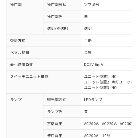
操作部
操作部形状
ツマミ形
操作部色
白
透明/不透明
透明
復帰方式
手動
ベゼル材質
金属
最小適用負荷
DC5V 6mA
スイッチユニット構成
ユニット位置1: NC
ユニット位置2: 点灯ユニット
ユニット位置3: NO
ランプ
照光部方式
LEDランプ
ランプ色
黄
定格電圧
AC200V、AC220V、AC230V、
使用電圧
AC200V±10%