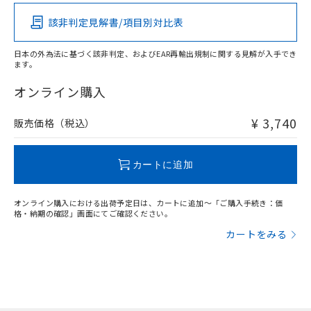
該非判定見解書/項目別対比表
O
O
O
O
日本の外為法に基づく該非判定、およびEAR再輸出規制に関する見解が入手でき
ます。
"対応済み"や非含有の記載がされた商品であっても、流通
在庫等で未対応品が混在する可能性があります。
オンライン購入
非含有品が必要な際は、弊社営業部門もしくは販売店へお
問い合わせください。
¥ 3,740
販売価格（税込）
この製品のRoHS/REACH対応状況ページへ
カートに追加
オンライン購入における出荷予定日は、カートに追加～「ご購入手続き：価
格・納期の確認」画面にてご確認ください。
カートをみる