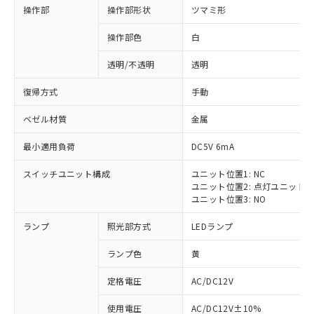
操作部
操作部形状
ツマミ形
操作部色
白
透明/不透明
透明
復帰方式
手動
ベゼル材質
金属
最小適用負荷
DC5V 6mA
スイッチユニット構成
ユニット位置1: NC
ユニット位置2: 点灯ユニット
ユニット位置3: NO
ランプ
照光部方式
LEDランプ
ランプ色
黄
定格電圧
AC/DC12V
使用電圧
AC/DC12V±10%