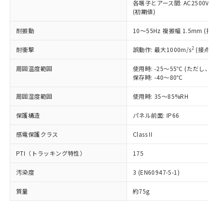
いたものが、含有品と判明した場合などや
当社は、これら貴社製品のうち、外国
各端子とアース間: AC2500V 50/
ことをご了承ください。
「－」：未確認です。当社販売部門へお問
むを得ず変更することがあります。
(初期値)
為替および外国貿易法に定める商品
在庫状況および標準価格照会結果は、
い合わせください。
（以下｢規制貨物等」という）を輸出
記載している更新日時点での社内デー
耐振動
10～55Hz 複振幅 1.5mm (接
*EU RoHS指令（10物質）：
または国外への提供する場合は、日本
記
タに基づき作成されるものであり、閲
説明
鉛(Pb) 1000ppm以下、 水銀(Hg) 1000ppm以下、 カド
*中国RoHS10物質の基準値 (GB/T26572)：
国政府の輸出許可(または役務取引許
号
覧された時点での実際の在庫および標
ミウム(Cd) 100ppm以下、
Pb(鉛) :1000ppm、 Hg(水銀) : 1000ppm、 Cd(カドミウ
2
耐衝撃
誤動作: 最大1000m/s
(接点開
可)を取得するなどの必要な手続きを
六価クロム(Cr(Ⅵ)) 1000ppm以下、ポリ臭化ビフェニル
ム) : 100ppm、
準価格とは異なる場合があることをご
類(PBB) 1000ppm以下、ポリ臭化ジフェニルエーテル類
Cr(Ⅵ)(六価クロム) : 1000ppm、 PBBs(ポリ臭化ビフェ
とります。
了承ください。
(PBDE) 1000ppm以下、フタル酸ビス(2-エチルヘキシ
周囲温度範囲
使用時: -25～55℃ (ただし
○
一定数以上の在庫あり
ニル類) : 1000ppm、 PBDEs(ポリ臭化ジフェニルエーテ
当社は規制貨物を破棄する場合は、完
ル) (DEHP)(別名：DOP) 1000ppm以下、フタル酸ブチ
正式な納期状況および標準価格はお客
ル類) : 1000ppm、
保存時: -40～80℃
ルベンジル（BBP） 1000ppm以下、フタル酸ジブチル
全に破砕するなど、違法に輸出されな
DBP(フタル酸ジブチル) : 1000ppm、 DIBP(フタル酸ジ
様のお取引先、またはお客様担当のオ
（DBP） 1000ppm以下、フタル酸ジイソブチル
イソブチル) : 1000ppm、 BBP(フタル酸ブチルベンジ
△
一定数には満たないが在庫あり
いよう必要な手段を講じます。
周囲湿度範囲
使用時: 35～85%RH
ムロン制御機器販売店・当社販売員に
(DIBP) 1000ppm以下
ル) : 1000ppm、
当社は貴社製品を、核兵器、ミサイ
但し、RoHS指令で産業用監視および制御機器に対する
DEHP(フタル酸ビス(2-エチルヘキシル)) : 1000ppm
ご相談ください。
適用除外項目は除く。
ル、化学兵器、生物兵器またはその他
保護構造
パネル前面: IP66
－
在庫なし(最新の在庫状況につ
オムロン制御機器販売店や当社販売拠
フタル酸エステル類の４物質については閾値を超える意
武器並びにこれらの製造装置等に一切
いては、お客様のお取引先、ま
図的な使用がないことを確認しています。
点は「
販売ネットワーク
」をご確認
※2 環境保護使用期限
感電保護クラス
Class II
使用いたしません。
たはお客様担当のオムロン制御
ください。
当社は、貴社製品を第三者に販売する
機器販売店・当社販売員にご確
在庫状況および標準価格結果を当社の
※2 対応予定月
PTI（トラッキング特性）
175
「ｅ」：有害物質（10物質）のすべてが基
場合は、上記1、2および3の内容を当
認ください)
事前の承諾なく第三者に漏洩または開
準値以下であることを示します。
該第三者に通知します。また当社は、
示しないようお願いします。
汚染度
3 (EN60947-5-1)
部品在庫の切り替え状況などにより、予定
「10」：通常の使用状況下において有害物
販売先および販売に係わる関係者が違
マイパーツ機能（部品リスト作成サー
空
受注生産機種、また在庫状況の
月が前後することがあります。
質が外部に漏えいし、環境に深刻な影響を
法に輸出するおそれがある場合は、取
ビス）をご利用いただくには、I-Web
白
情報を公開していない機種
質量
約75g
及ぼさない年数を意味します。
り引きをいたしません。
メンバーズにご登録されている必要が
「－」：未確認です。当社販売部門へお問
あります。
い合わせください。