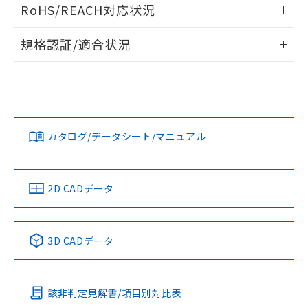
ログイン/会員登録いただくと、CADデータをダウンロー
RoHS/REACH対応状況
ドすることができます。
情報更新：2026/7/29
規格認証/適合状況
ログイン/会員登録
EU RoHS
注意事項・凡例
A30NW-3MM-TWA-P201-YBについての規格認証/適合状況に
ついては、「カスタマーサポートセンタ お客様相談室」また
は貴社担当オムロン営業員または販売店にお問い合わせくだ
対応状況
対応予定月
※1
※2
さい。
ダウンロードデータをご利用いただく前に、以下を必ずお読
みください。
カタログ/データシート/マニュアル
対応済み
ソフトウェアの使用条件
お問い合わせ
中国 RoHS
注意事項・凡例
2D CADデータ
中国 RoHS表
※1 ※2
3D CADデータ
Pb
Hg
Cd
Cr(VI)
該非判定見解書/項目別対比表
X
O
O
O