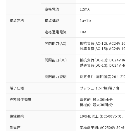
定格電流
12mA
接点定格
接点構成
1a+1b
※1 対応状況
定格通電電流
10A
対応済み：EU RoHS指令（10物質）の
開閉能力(AC)
抵抗負荷(AC-12): AC24V 10A/A
非含有に対応した製品が提供可能な商品で
誘導負荷(AC-15): AC24V 10A/AC
す。
対応予定：EU RoHS指令（10物質）の非含
開閉能力(DC)
抵抗負荷(DC-12): DC24V 8A/DC
ご利用条件
有に対応した製品に切り替える予定のある
誘導負荷(DC-13): DC24V 4A/DC
商品です。
対応予定なし：EU RoHS指令（10物質）の
開閉能力説明
測定条件: 周囲温度 20±2℃、
以下の条件をお読みいただき、同意のうえ
非含有に非対応の商品で、対応品を出す予
ご利用ください。
定はありません。
端子仕様
プッシュインPlus端子台
調査・確認中：EU RoHS指令（10物質）の
本サービスは、当社制御機器事業取扱
※1 中国RoHS○×表
許容操作頻度
電気的: 最大30回/分
非含有の対応状況を調査中または確認中の
商品の当社在庫状況および標準価格
機械的: 最大30回/分
商品です。
(税抜)を提供させていただくもので
「○」：最大均質材料含有率が中国RoHSの
非該当品：ライセンス料など無形物で、有
す。
絶縁抵抗
100MΩ以上 (DC500Vメガ、
基準値以下であることを示します。
害物質有無と関係のない商品です。
当社制御機器事業取扱商品の中には、
「×」：最大均質材料含有率が中国RoHSの
仕入先様の事情により、非含有部品として
耐電圧
同極端子間: AC2500V 50/60
本サービスの対象外となる商品もある
基準値を超えていることを示します。