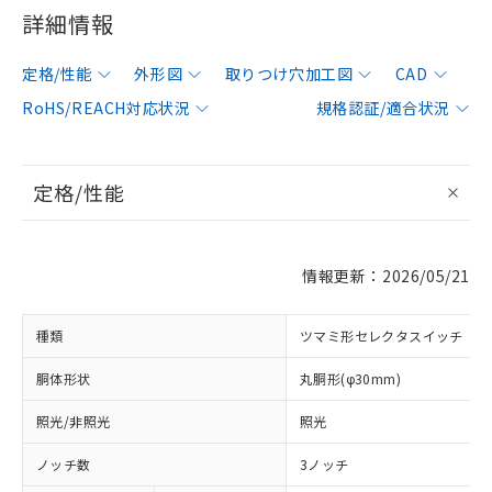
詳細情報
定格/性能
外形図
取りつけ穴加工図
CAD
RoHS/REACH対応状況
規格認証/適合状況
定格/性能
情報更新：2026/05/21
種類
ツマミ形セレクタスイッチ
胴体形状
丸胴形(φ30mm)
照光/非照光
照光
ノッチ数
3ノッチ