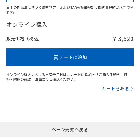
日本の外為法に基づく該非判定、およびEAR再輸出規制に関する見解が入手でき
ます。
"対応済み"や非含有の記載がされた商品であっても、流通
在庫等で未対応品が混在する可能性があります。
オンライン購入
非含有品が必要な際は、弊社営業部門もしくは販売店へお
問い合わせください。
¥ 3,520
販売価格（税込）
この製品のRoHS/REACH対応状況ページへ
カートに追加
オンライン購入における出荷予定日は、カートに追加～「ご購入手続き：価
格・納期の確認」画面にてご確認ください。
カートをみる
ページ先頭へ戻る