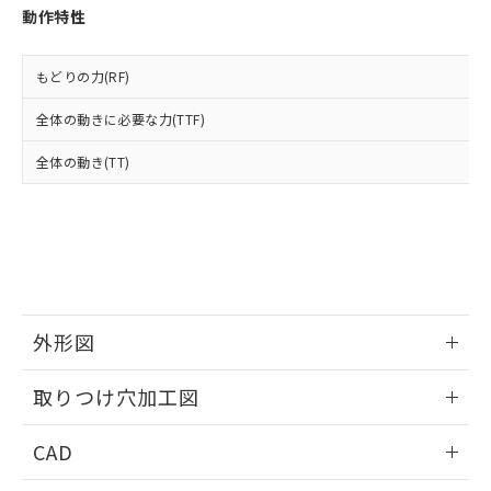
お客様が当ウェブサイト上で当社にご
動作特性
※3 非含有証明書ダウンロード
登録された部品リストについて、当社
および当社の共同利用者が、当社の製
下記の非含有証明書をダウンロードするこ
品・サービスに関するお客様との取
もどりの力(RF)
とができます。
合意する
キャンセル
引・商談に必要な範囲で利用すること
をご了承ください。
全体の動きに必要な力(TTF)
EU RoHS指令（10物質）の非含有証明書
※当社の共同利用者とは、
"個人情報
51物質の非含有証明書（当社基準）
全体の動き(TT)
の共同利用に関して"
の「1.共同利
※本証明書は発行日時点で非含有を証明す
用者の範囲」に記載されている法人を
るもので、過去に遡って非含有を証明する
指します。
ものではありません。
また、RoHS指令のフタル酸エステル類４
物質の対応では、対応完了までの期間は出
荷製品に未対応品が混在することから備考
欄に対応日を記載しておりました。
外形図
既に当社にて対応品への在庫切替を完了
していることから、特段のことがない限
情報更新：2026/05/21
り、2022年1月12日より割愛しておりま
取りつけ穴加工図
す。
情報更新：2026/05/21
CAD