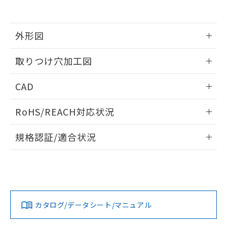
EU RoHS指令（10物質）の非含有証明書
※当社の共同利用者とは、
"個人情報
51物質の非含有証明書（当社基準）
の共同利用に関して"
の「1.共同利
※本証明書は発行日時点で非含有を証明す
用者の範囲」に記載されている法人を
るもので、過去に遡って非含有を証明する
外形図
指します。
ものではありません。
また、RoHS指令のフタル酸エステル類４
情報更新：2026/05/21
取りつけ穴加工図
物質の対応では、対応完了までの期間は出
荷製品に未対応品が混在することから備考
情報更新：2026/05/21
CAD
欄に対応日を記載しておりました。
既に当社にて対応品への在庫切替を完了
ログイン/会員登録いただくと、CADデータをダウンロー
していることから、特段のことがない限
RoHS/REACH対応状況
ドすることができます。
り、2022年1月12日より割愛しておりま
す。
情報更新：2026/7/29
規格認証/適合状況
ログイン/会員登録
EU RoHS
注意事項・凡例
A30NW-3MM-TWA-P101-YBについての規格認証/適合状況に
ついては、「カスタマーサポートセンタ お客様相談室」また
は貴社担当オムロン営業員または販売店にお問い合わせくだ
対応状況
対応予定月
※1
※2
さい。
ダウンロードデータをご利用いただく前に、以下を必ずお読
みください。
カタログ/データシート/マニュアル
対応済み
ソフトウェアの使用条件
お問い合わせ