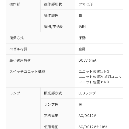
操作部
操作部形状
ツマミ形
操作部色
白
透明/不透明
透明
復帰方式
手動
ベゼル材質
金属
最小適用負荷
DC5V 6mA
スイッチユニット構成
ユニット位置1: NO
ユニット位置2: 点灯ユニット
ユニット位置3: NO
ランプ
照光部方式
LEDランプ
ランプ色
黄
定格電圧
AC/DC12V
※1 対応状況
使用電圧
AC/DC12V±10%