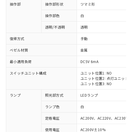
操作部
操作部形状
ツマミ形
操作部色
白
透明/不透明
透明
復帰方式
手動
ベゼル材質
金属
最小適用負荷
DC5V 6mA
スイッチユニット構成
ユニット位置1: NO
ユニット位置2: 点灯ユニット
ユニット位置3: NO
ランプ
照光部方式
LEDランプ
ランプ色
白
定格電圧
AC200V、AC220V、AC230V、
使用電圧
AC200V±10%
※1 対応状況