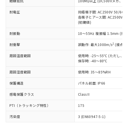
号
覧された時点での実際の在庫および標
絶縁抵抗
100MΩ以上 (DC500Vメガ、
Pb(鉛) :1000ppm、 Hg(水銀) : 1000ppm、 Cd(カドミウ
可)を取得するなどの必要な手続きを
六価クロム(Cr(Ⅵ)) 1000ppm以下、ポリ臭化ビフェニル
ム) : 100ppm、
準価格とは異なる場合があることをご
類(PBB) 1000ppm以下、ポリ臭化ジフェニルエーテル類
Cr(Ⅵ)(六価クロム) : 1000ppm、 PBBs(ポリ臭化ビフェ
とります。
了承ください。
耐電圧
同極端子間: AC2500V 50/60
(PBDE) 1000ppm以下、フタル酸ビス(2-エチルヘキシ
○
一定数以上の在庫あり
ニル類) : 1000ppm、 PBDEs(ポリ臭化ジフェニルエーテ
当社は規制貨物を破棄する場合は、完
各端子とアース間: AC2500V 50/
ル) (DEHP)(別名：DOP) 1000ppm以下、フタル酸ブチ
正式な納期状況および標準価格はお客
ル類) : 1000ppm、
ルベンジル（BBP） 1000ppm以下、フタル酸ジブチル
全に破砕するなど、違法に輸出されな
(初期値)
DBP(フタル酸ジブチル) : 1000ppm、 DIBP(フタル酸ジ
様のお取引先、またはお客様担当のオ
（DBP） 1000ppm以下、フタル酸ジイソブチル
イソブチル) : 1000ppm、 BBP(フタル酸ブチルベンジ
△
一定数には満たないが在庫あり
いよう必要な手段を講じます。
ムロン制御機器販売店・当社販売員に
(DIBP) 1000ppm以下
ル) : 1000ppm、
耐振動
10～55Hz 複振幅 1.5mm (接
当社は貴社製品を、核兵器、ミサイ
但し、RoHS指令で産業用監視および制御機器に対する
DEHP(フタル酸ビス(2-エチルヘキシル)) : 1000ppm
ご相談ください。
適用除外項目は除く。
ル、化学兵器、生物兵器またはその他
－
在庫なし(最新の在庫状況につ
オムロン制御機器販売店や当社販売拠
フタル酸エステル類の４物質については閾値を超える意
2
耐衝撃
誤動作: 最大1000m/s
(接点開
武器並びにこれらの製造装置等に一切
いては、お客様のお取引先、ま
図的な使用がないことを確認しています。
点は「
販売ネットワーク
」をご確認
※2 環境保護使用期限
使用いたしません。
たはお客様担当のオムロン制御
ください。
周囲温度範囲
使用時: -25～55℃ (ただし
当社は、貴社製品を第三者に販売する
機器販売店・当社販売員にご確
在庫状況および標準価格結果を当社の
保存時: -40～80℃
※2 対応予定月
「ｅ」：有害物質（10物質）のすべてが基
場合は、上記1、2および3の内容を当
認ください)
事前の承諾なく第三者に漏洩または開
準値以下であることを示します。
該第三者に通知します。また当社は、
示しないようお願いします。
周囲湿度範囲
使用時: 35～85%RH
部品在庫の切り替え状況などにより、予定
「10」：通常の使用状況下において有害物
販売先および販売に係わる関係者が違
マイパーツ機能（部品リスト作成サー
空
受注生産機種、また在庫状況の
月が前後することがあります。
質が外部に漏えいし、環境に深刻な影響を
法に輸出するおそれがある場合は、取
保護構造
パネル前面: IP66
ビス）をご利用いただくには、I-Web
白
情報を公開していない機種
及ぼさない年数を意味します。
り引きをいたしません。
メンバーズにご登録されている必要が
「－」：未確認です。当社販売部門へお問
感電保護クラス
Class II
あります。
い合わせください。
お客様が当ウェブサイト上で当社にご
※3 非含有証明書ダウンロード
PTI（トラッキング特性）
175
登録された部品リストについて、当社
および当社の共同利用者が、当社の製
汚染度
3 (EN60947-5-1)
下記の非含有証明書をダウンロードするこ
品・サービスに関するお客様との取
とができます。
合意する
キャンセル
引・商談に必要な範囲で利用すること