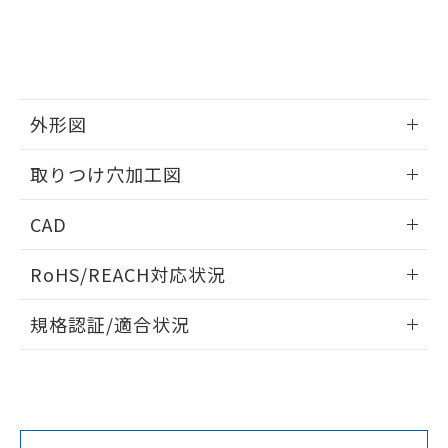
をご了承ください。
EU RoHS指令（10物質）の非含有証明書
※当社の共同利用者とは、
"個人情報
51物質の非含有証明書（当社基準）
の共同利用に関して"
の「1.共同利
※本証明書は発行日時点で非含有を証明す
用者の範囲」に記載されている法人を
るもので、過去に遡って非含有を証明する
指します。
ものではありません。
外形図
また、RoHS指令のフタル酸エステル類４
物質の対応では、対応完了までの期間は出
情報更新：2026/05/21
取りつけ穴加工図
荷製品に未対応品が混在することから備考
欄に対応日を記載しておりました。
情報更新：2026/05/21
既に当社にて対応品への在庫切替を完了
CAD
していることから、特段のことがない限
り、2022年1月12日より割愛しておりま
ログイン/会員登録いただくと、CADデータをダウンロー
RoHS/REACH対応状況
す。
ドすることができます。
情報更新：2026/7/29
規格認証/適合状況
ログイン/会員登録
EU RoHS
注意事項・凡例
A30NW-3MM-TWA-P101-WEについての規格認証/適合状況に
ついては、「カスタマーサポートセンタ お客様相談室」また
は貴社担当オムロン営業員または販売店にお問い合わせくだ
対応状況
対応予定月
※1
※2
さい。
ダウンロードデータをご利用いただく前に、以下を必ずお読