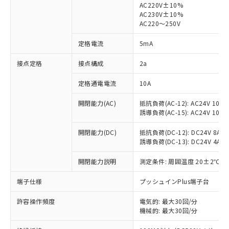
AC220V±10%
AC230V±10%
対応済み：EU RoHS指令（10物質）の
AC220～250V
非含有に対応した製品が提供可能な商品で
す。
定格電流
5mA
対応予定：EU RoHS指令（10物質）の非含
ご利用条件
有に対応した製品に切り替える予定のある
接点定格
接点構成
2a
商品です。
定格通電電流
10A
対応予定なし：EU RoHS指令（10物質）の
以下の条件をお読みいただき、同意のうえ
非含有に非対応の商品で、対応品を出す予
ご利用ください。
開閉能力(AC)
抵抗負荷(AC-12): AC24V 10A/A
定はありません。
誘導負荷(AC-15): AC24V 10A/AC
調査・確認中：EU RoHS指令（10物質）の
本サービスは、当社制御機器事業取扱
※1 中国RoHS○×表
非含有の対応状況を調査中または確認中の
商品の当社在庫状況および標準価格
開閉能力(DC)
抵抗負荷(DC-12): DC24V 8A/DC
商品です。
誘導負荷(DC-13): DC24V 4A/DC
(税抜)を提供させていただくもので
「○」：最大均質材料含有率が中国RoHSの
非該当品：ライセンス料など無形物で、有
す。
基準値以下であることを示します。
害物質有無と関係のない商品です。
開閉能力説明
測定条件: 周囲温度 20±2℃、
当社制御機器事業取扱商品の中には、
「×」：最大均質材料含有率が中国RoHSの
仕入先様の事情により、非含有部品として
本サービスの対象外となる商品もある
基準値を超えていることを示します。
いたものが、含有品と判明した場合などや
端子仕様
プッシュインPlus端子台
当社は、これら貴社製品のうち、外国
ことをご了承ください。
「－」：未確認です。当社販売部門へお問
むを得ず変更することがあります。
為替および外国貿易法に定める商品
在庫状況および標準価格照会結果は、
い合わせください。
許容操作頻度
電気的: 最大30回/分
（以下｢規制貨物等」という）を輸出
記載している更新日時点での社内デー
機械的: 最大30回/分
*EU RoHS指令（10物質）：
または国外への提供する場合は、日本
記
タに基づき作成されるものであり、閲
説明
鉛(Pb) 1000ppm以下、 水銀(Hg) 1000ppm以下、 カド
*中国RoHS10物質の基準値 (GB/T26572)：
国政府の輸出許可(または役務取引許
ミウム(Cd) 100ppm以下、