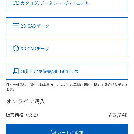
みください。
カタログ/データシート/マニュアル
対応済み
ソフトウェアの使用条件
お問い合わせ
中国 RoHS
注意事項・凡例
2D CADデータ
中国 RoHS表
※1 ※2
3D CADデータ
Pb
Hg
Cd
Cr(VI)
該非判定見解書/項目別対比表
O
O
O
O
日本の外為法に基づく該非判定、およびEAR再輸出規制に関する見解が入手でき
ます。
"対応済み"や非含有の記載がされた商品であっても、流通
在庫等で未対応品が混在する可能性があります。
オンライン購入
非含有品が必要な際は、弊社営業部門もしくは販売店へお
問い合わせください。
¥ 3,740
販売価格（税込）
この製品のRoHS/REACH対応状況ページへ
カートに追加