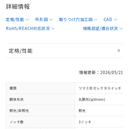
詳細情報
定格/性能
外形図
取りつけ穴加工図
CAD
RoHS/REACH対応状況
規格認証/適合状況
定格/性能
情報更新：2026/05/21
種類
ツマミ形セレクタスイッチ
胴体形状
丸胴形(φ30mm)
照光/非照光
照光
ノッチ数
3ノッチ