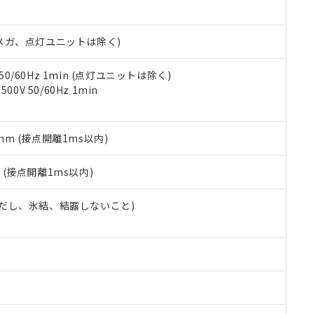
日時点で非含有を証明するもので、過去に遡って非含有を証明するも
令のフタル酸エステル類４物質の対応では、対応完了までの期間は出
備考欄に対応日を記載しておりました。
00Vメガ、点灯ユニットは除く)
品への在庫切替を完了していることから、特段のことがない限り、20
す。
 50/60Hz 1min (点灯ユニットは除く)
0V 50/60Hz 1min
5mm (接点開離1ms以内)
2
(接点開離1ms以内)
 (ただし、氷結、結露しないこと)