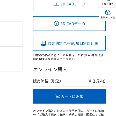
2D CADデータ
在庫・価格
無料テスト機
3D CADデータ
該非判定見解書/項目別対比表
日本の外為法に基づく該非判定、およびEAR再輸出規
制に関する見解が入手できます。
オンライン購入
¥ 3,740
販売価格（税込）
カートに追加
オンライン購入における出荷予定日は、カートに追加
～「ご購入手続き：価格・納期の確認」画面にてご確