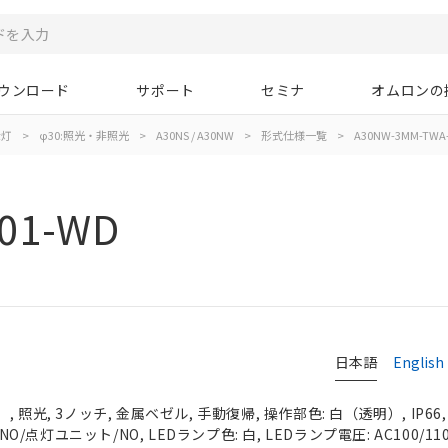
ウンロード
サポート
セミナ
オムロンの
示灯
>
φ30:照光・非照光
>
A30NS / A30NW
>
形式仕様一覧
>
A30NW-3MM-TWA-
01-WD
日本語
English
 照光, 3ノッチ, 金属ベゼル, 手動復帰, 操作部色: 白（透明）, IP66
NO/点灯ユニット/NO, LEDランプ色: 白, LEDランプ電圧: AC100/110