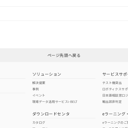
情報更新：
ログイン/会員登録
適合状況については、「カスタマーサポートセンタ お客様相談室」または貴
みください。
非含有証明書
※3
ページ先頭へ戻る
ダウンロードはこちら
ソリューション
サービスサポ
解決提案
テスト機貸出
事例
ロボティクスサ
イベント
日本語相談窓口
現場データ活用サービスi-BELT
輸出該非判定
I)
PBBs
PBDEs
DBP
ダウンロードセンタ
eラーニング
カタログ
eラーニングのご