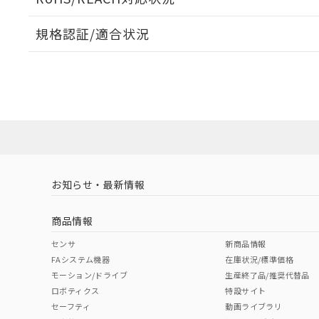
規格認証/適合状況
EU RoHS
注意事項・凡例
A30NW-3MM-TWA-P101-WDについての規格認証/
営業員または販売店にお問い合わせください。
ダウンロードデータをご利用いただく前に、以下を必ずお読
対応状況
対応予定月
※1
※2
ソフトウェアの使用条件
対応済み
お知らせ・最新情報
中国 RoHS
注意事項・凡例
商品情報
中国 RoHS表
※1 ※2
センサ
新商品情報
FAシステム機器
在庫状況/標準価格
Pb
Hg
Cd
Cr(V
モーション/ドライブ
生産終了品/推奨代替品
ロボティクス
特設サイト
セーフティ
動画ライブラリ