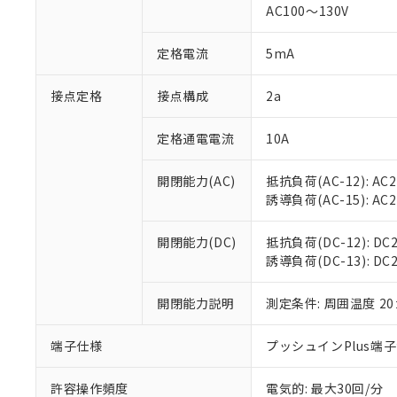
AC100～130V
があります。
以下の条件をお読
「○」：最大均質
「×」：最大均質
本サービスは
当社は、これ
定格電流
5mA
*EU RoHS指令（10物
「－」：未確認で
鉛(Pb) 1000ppm以下、
くものです。
う）を輸出ま
記
説明
六価クロム(Cr(Ⅵ)) 1
当社制御機器
などの必要な
フタル酸ビス(2-エチルヘ
接点定格
接点構成
2a
号
*中国RoHS10物質の基準値 
ル（DBP） 1000ppm
在庫状況およ
当社は規制貨
Pb(鉛) :1000ppm、 Hg
但し、RoHS指令で産
のであり、閲
ます。
Cr(Ⅵ)(六価クロム) : 
フタル酸エステル類の４
定格通電電流
10A
○
一定数以
DBP(フタル酸ジブチル) :
い。
当社は貴社製
DEHP(フタル酸ビス(2-エ
正式な納期状
置等に一切使
開閉能力(AC)
抵抗負荷(AC-12): AC24
当社販売員に
※2 対応予定月
△
一定数に
当社は、貴社
誘導負荷(AC-15): AC24V
オムロン制御
また当社は、
※2 環境保護使
在庫状況およ
部品在庫の切り替
たしません。
－
在庫なし
す。
開閉能力(DC)
抵抗負荷(DC-12): DC24
「ｅ」：有害物質
機器販売
マイパーツ機
誘導負荷(DC-13): DC24
「10」：通常の
ている必要が
味します。
空
受注生産
お客様が当ウ
※3 非含有証明
「－」：未確認で
開閉能力説明
測定条件: 周囲温度 2
白
が、当社の製
さい。
下記の非含有証明
端子仕様
プッシュインPlus端
※当社の共同
いる法人を指
EU RoHS指令（
許容操作頻度
電気的: 最大30回/分
51物質の非含有証