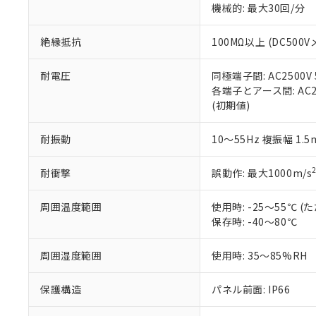
機械的: 最大30回/分
※本証明書は発行
また、RoHS指
混在することから
絶縁抵抗
100MΩ以上 (DC5
既に当社にて対応
り割愛しておりま
耐電圧
同極端子間: AC2500V
各端子とアース間: AC250
(初期値)
耐振動
10～55Hz 複振幅 1.
耐衝撃
誤動作: 最大1000m/s
周囲温度範囲
使用時: -25～55℃
保存時: -40～80℃
周囲湿度範囲
使用時: 35～85%RH
保護構造
パネル前面: IP66