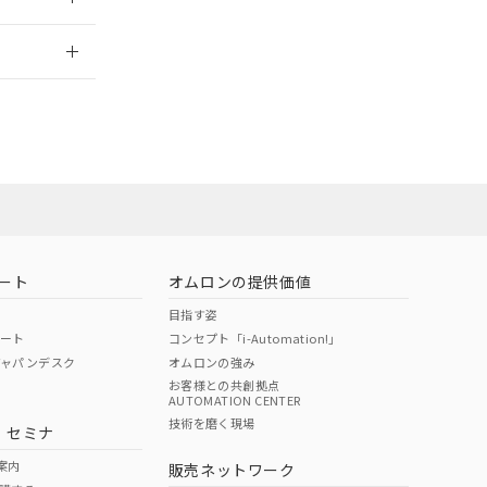
2026/7/29
社担当オムロン
お問い合わせ
ート
オムロンの提供価値
目指す姿
ポート
コンセプト「i-Automation!」
ジャパンデスク
オムロンの強み
お客様との共創拠点
AUTOMATION CENTER
DIBP
BBP
DEHP
環境保護
技術を磨く現場
・セミナ
使用期限
案内
販売ネットワーク