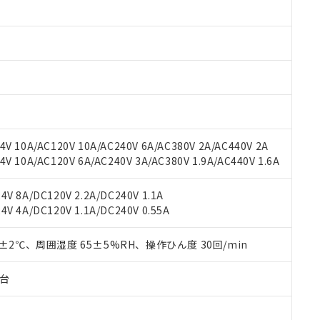
みいただき、同意のうえご利用ください。
材料含有率が中国RoHSの基準値以下であることを示します。
材料含有率が中国RoHSの基準値を超えていることを示します。
、当社制御機器事業取扱商品の当社在庫状況および標準価格(税抜)
ら貴社製品のうち、外国為替および外国貿易法に定める商品（以下｢
質）：
す。当社販売部門へお問い合わせください。
 水銀(Hg) 1000ppm以下、 カドミウム(Cd) 100ppm以下、
たは国外への提供する場合は、日本国政府の輸出許可(または役務取
000ppm以下、ポリ臭化ビフェニル類(PBB) 1000ppm以下、ポリ臭化ジフェニルエーテル類(P
事業取扱商品の中には、本サービスの対象外となる商品もあること
手続きをとります。
キシル) (DEHP)(別名：DOP) 1000ppm以下、フタル酸ブチルベンジル（BBP） 100
(GB/T26572)：
以下、フタル酸ジイソブチル (DIBP) 1000ppm以下
び標準価格照会結果は、記載している更新日時点での社内データに
物を破棄する場合は、完全に破砕するなど、違法に輸出されないよ
(水銀) : 1000ppm、 Cd(カドミウム) : 100ppm、
業用監視および制御機器に対する適用除外項目は除く。
覧された時点での実際の在庫および標準価格とは異なる場合がある
1000ppm、 PBBs(ポリ臭化ビフェニル類) : 1000ppm、 PBDEs(ポリ臭化ジフェニルエーテル類
物質については閾値を超える意図的な使用がないことを確認しています。
上の在庫あり
 1000ppm、 DIBP(フタル酸ジイソブチル) : 1000ppm、 BBP(フタル酸ブチルベンジル) :
品を、核兵器、ミサイル、化学兵器、生物兵器またはその他武器並
チルヘキシル)) : 1000ppm
況および標準価格はお客様のお取引先、またはお客様担当のオムロ
用いたしません。
V 10A/AC120V 10A/AC240V 6A/AC380V 2A/AC440V 2A
ご相談ください。
は満たないが在庫あり
製品を第三者に販売する場合は、上記1、2および3の内容を当該第
 10A/AC120V 6A/AC240V 3A/AC380V 1.9A/AC440V 1.6A
機器販売店や当社販売拠点は「
販売ネットワーク
」をご確認くだ
販売先および販売に係わる関係者が違法に輸出するおそれがある場
用期限
び標準価格結果を当社の事前の承諾なく第三者に漏洩または開示し
え状況などにより、予定月が前後することがあります。
(最新の在庫状況については、お客様のお取引先、またはお客様担当
V 8A/DC120V 2.2A/DC240V 1.1A
（10物質）のすべてが基準値以下であることを示します。
店・当社販売員にご確認ください)
能（部品リスト作成サービス）をご利用いただくには、I-Webメン
V 4A/DC120V 1.1A/DC240V 0.55A
使用状況下において有害物質が外部に漏えいし、環境に深刻な影響を
あります。
機種、また在庫状況の情報を公開していない機種
ェブサイト上で当社にご登録された部品リストについて、当社およ
書ダウンロード
す。当社販売部門へお問い合わせください。
0±2℃、周囲湿度 65±5%RH、操作ひん度 30回/min
品・サービスに関するお客様との取引・商談に必要な範囲で利用す
合意する
キャンセル
書をダウンロードすることができます。
子台
利用者とは、
"個人情報の共同利用に関して"
の「1.共同利用者の
します。
10物質）の非含有証明書
明書（当社基準）