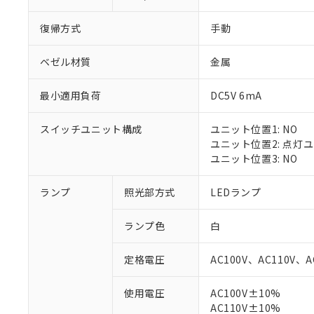
復帰方式
手動
ベゼル材質
金属
最小適用負荷
DC5V 6mA
スイッチユニット構成
ユニット位置1: NO
ユニット位置2: 点灯
ユニット位置3: NO
ランプ
照光部方式
LEDランプ
※1 対応状況
ランプ色
白
対応済み：EU
対応予定：EU R
定格電圧
AC100V、AC110V、A
対応予定なし：EU
調査・確認中：EU
ご利用条件
使用電圧
AC100V±10%
非該当品：ライセ
※1 中国RoHS
AC110V±10%
仕入先様の事情に