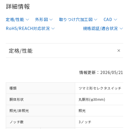
詳細情報
定格/性能
外形図
取りつけ穴加工図
CAD
RoHS/REACH対応状況
規格認証/適合状況
定格/性能
情報更新：2026/05/21
種類
ツマミ形セレクタスイッチ
胴体形状
丸胴形(φ30mm)
照光/非照光
照光
ノッチ数
3ノッチ