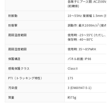
いたものが、含有品と判明した場合などや
当社は、これら貴社製品のうち、外国
各端子とアース間: AC2500V 50/
ことをご了承ください。
「－」：未確認です。当社販売部門へお問
むを得ず変更することがあります。
(初期値)
為替および外国貿易法に定める商品
在庫状況および標準価格照会結果は、
い合わせください。
（以下｢規制貨物等」という）を輸出
記載している更新日時点での社内デー
耐振動
10～55Hz 複振幅 1.5mm (接
*EU RoHS指令（10物質）：
または国外への提供する場合は、日本
記
タに基づき作成されるものであり、閲
説明
鉛(Pb) 1000ppm以下、 水銀(Hg) 1000ppm以下、 カド
*中国RoHS10物質の基準値 (GB/T26572)：
国政府の輸出許可(または役務取引許
号
覧された時点での実際の在庫および標
ミウム(Cd) 100ppm以下、
Pb(鉛) :1000ppm、 Hg(水銀) : 1000ppm、 Cd(カドミウ
2
耐衝撃
誤動作: 最大1000m/s
(接点開
可)を取得するなどの必要な手続きを
六価クロム(Cr(Ⅵ)) 1000ppm以下、ポリ臭化ビフェニル
ム) : 100ppm、
準価格とは異なる場合があることをご
類(PBB) 1000ppm以下、ポリ臭化ジフェニルエーテル類
Cr(Ⅵ)(六価クロム) : 1000ppm、 PBBs(ポリ臭化ビフェ
とります。
了承ください。
(PBDE) 1000ppm以下、フタル酸ビス(2-エチルヘキシ
周囲温度範囲
使用時: -25～55℃ (ただし
○
一定数以上の在庫あり
ニル類) : 1000ppm、 PBDEs(ポリ臭化ジフェニルエーテ
当社は規制貨物を破棄する場合は、完
ル) (DEHP)(別名：DOP) 1000ppm以下、フタル酸ブチ
正式な納期状況および標準価格はお客
ル類) : 1000ppm、
保存時: -40～80℃
ルベンジル（BBP） 1000ppm以下、フタル酸ジブチル
全に破砕するなど、違法に輸出されな
DBP(フタル酸ジブチル) : 1000ppm、 DIBP(フタル酸ジ
様のお取引先、またはお客様担当のオ
（DBP） 1000ppm以下、フタル酸ジイソブチル
イソブチル) : 1000ppm、 BBP(フタル酸ブチルベンジ
△
一定数には満たないが在庫あり
いよう必要な手段を講じます。
周囲湿度範囲
使用時: 35～85%RH
ムロン制御機器販売店・当社販売員に
(DIBP) 1000ppm以下
ル) : 1000ppm、
当社は貴社製品を、核兵器、ミサイ
但し、RoHS指令で産業用監視および制御機器に対する
DEHP(フタル酸ビス(2-エチルヘキシル)) : 1000ppm
ご相談ください。
適用除外項目は除く。
ル、化学兵器、生物兵器またはその他
保護構造
パネル前面: IP66
－
在庫なし(最新の在庫状況につ
オムロン制御機器販売店や当社販売拠
フタル酸エステル類の４物質については閾値を超える意
武器並びにこれらの製造装置等に一切
いては、お客様のお取引先、ま
図的な使用がないことを確認しています。
点は「
販売ネットワーク
」をご確認
※2 環境保護使用期限
感電保護クラス
Class II
使用いたしません。
たはお客様担当のオムロン制御
ください。
当社は、貴社製品を第三者に販売する
機器販売店・当社販売員にご確
在庫状況および標準価格結果を当社の
※2 対応予定月
PTI（トラッキング特性）
175
「ｅ」：有害物質（10物質）のすべてが基
場合は、上記1、2および3の内容を当
認ください)
事前の承諾なく第三者に漏洩または開
準値以下であることを示します。
該第三者に通知します。また当社は、
示しないようお願いします。
汚染度
3 (EN60947-5-1)
部品在庫の切り替え状況などにより、予定
「10」：通常の使用状況下において有害物
販売先および販売に係わる関係者が違
マイパーツ機能（部品リスト作成サー
空
受注生産機種、また在庫状況の
月が前後することがあります。
質が外部に漏えいし、環境に深刻な影響を
法に輸出するおそれがある場合は、取
ビス）をご利用いただくには、I-Web
白
情報を公開していない機種
質量
約75g
及ぼさない年数を意味します。
り引きをいたしません。
メンバーズにご登録されている必要が
「－」：未確認です。当社販売部門へお問
あります。
い合わせください。