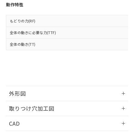
お客様が当ウェブサイト上で当社にご
動作特性
※3 非含有証明書ダウンロード
登録された部品リストについて、当社
および当社の共同利用者が、当社の製
下記の非含有証明書をダウンロードするこ
品・サービスに関するお客様との取
もどりの力(RF)
とができます。
合意する
キャンセル
引・商談に必要な範囲で利用すること
をご了承ください。
全体の動きに必要な力(TTF)
EU RoHS指令（10物質）の非含有証明書
※当社の共同利用者とは、
"個人情報
51物質の非含有証明書（当社基準）
全体の動き(TT)
の共同利用に関して"
の「1.共同利
※本証明書は発行日時点で非含有を証明す
用者の範囲」に記載されている法人を
るもので、過去に遡って非含有を証明する
指します。
ものではありません。
また、RoHS指令のフタル酸エステル類４
物質の対応では、対応完了までの期間は出
荷製品に未対応品が混在することから備考
欄に対応日を記載しておりました。
外形図
既に当社にて対応品への在庫切替を完了
していることから、特段のことがない限
情報更新：2026/05/21
り、2022年1月12日より割愛しておりま
取りつけ穴加工図
す。
情報更新：2026/05/21
CAD