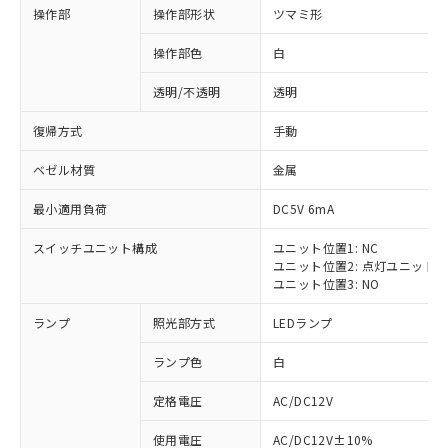
操作部
操作部形状
ツマミ形
操作部色
白
透明/不透明
透明
復帰方式
手動
ベゼル材質
金属
最小適用負荷
DC5V 6mA
スイッチユニット構成
ユニット位置1: NC
ユニット位置2: 点灯ユニット
ユニット位置3: NO
ランプ
照光部方式
LEDランプ
ランプ色
白
定格電圧
AC/DC12V
使用電圧
AC/DC12V±10%