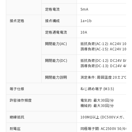
定格電流
5mA
接点定格
接点構成
1a+1b
※1 対応状況
定格通電電流
10A
対応済み：EU RoHS指令（10物質）の
開閉能力(AC)
抵抗負荷(AC-12): AC24V 10A/A
非含有に対応した製品が提供可能な商品で
誘導負荷(AC-15): AC24V 10A/AC
す。
対応予定：EU RoHS指令（10物質）の非含
開閉能力(DC)
抵抗負荷(DC-12): DC24V 8A/DC
ご利用条件
有に対応した製品に切り替える予定のある
誘導負荷(DC-13): DC24V 4A/DC
商品です。
対応予定なし：EU RoHS指令（10物質）の
開閉能力説明
測定条件: 周囲温度 20±2℃、
以下の条件をお読みいただき、同意のうえ
非含有に非対応の商品で、対応品を出す予
ご利用ください。
定はありません。
端子仕様
ねじ締め端子 (M3.5)
調査・確認中：EU RoHS指令（10物質）の
本サービスは、当社制御機器事業取扱
※1 中国RoHS○×表
許容操作頻度
電気的: 最大30回/分
非含有の対応状況を調査中または確認中の
商品の当社在庫状況および標準価格
機械的: 最大30回/分
商品です。
(税抜)を提供させていただくもので
「○」：最大均質材料含有率が中国RoHSの
非該当品：ライセンス料など無形物で、有
す。
絶縁抵抗
100MΩ以上 (DC500Vメガ、
基準値以下であることを示します。
害物質有無と関係のない商品です。
当社制御機器事業取扱商品の中には、
「×」：最大均質材料含有率が中国RoHSの
仕入先様の事情により、非含有部品として
耐電圧
同極端子間: AC2500V 50/60
本サービスの対象外となる商品もある
基準値を超えていることを示します。