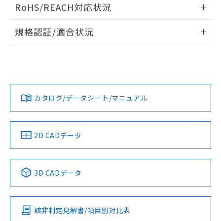
ログイン/会員登録いただくと、CADデータをダウンロー
RoHS/REACH対応状況
ドすることができます。
情報更新：2026/7/29
規格認証/適合状況
ログイン/会員登録
EU RoHS
注意事項・凡例
A30NW-3MM-TWA-G201-WBについての規格認証/適合状況
については、「カスタマーサポートセンタ お客様相談室」ま
たは貴社担当オムロン営業員または販売店にお問い合わせく
対応状況
対応予定月
※1
※2
ださい。
ダウンロードデータをご利用いただく前に、以下を必ずお読
みください。
カタログ/データシート/マニュアル
対応済み
ソフトウェアの使用条件
お問い合わせ
中国 RoHS
注意事項・凡例
2D CADデータ
中国 RoHS表
※1 ※2
3D CADデータ
Pb
Hg
Cd
Cr(VI)
該非判定見解書/項目別対比表
X
O
O
O