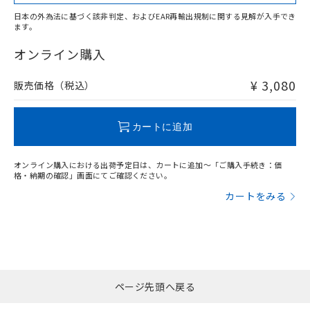
日本の外為法に基づく該非判定、およびEAR再輸出規制に関する見解が入手でき
ます。
"対応済み"や非含有の記載がされた商品であっても、流通
在庫等で未対応品が混在する可能性があります。
オンライン購入
非含有品が必要な際は、弊社営業部門もしくは販売店へお
問い合わせください。
¥ 3,080
販売価格（税込）
この製品のRoHS/REACH対応状況ページへ
カートに追加
オンライン購入における出荷予定日は、カートに追加～「ご購入手続き：価
格・納期の確認」画面にてご確認ください。
カートをみる
ページ先頭へ戻る