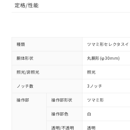
定格/性能
種類
ツマミ形セレクタスイ
胴体形状
丸胴形(φ30mm)
照光/非照光
照光
ノッチ数
3ノッチ
操作部
操作部形状
ツマミ形
操作部色
白
透明/不透明
透明