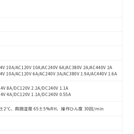
 RoHS指令（10物質）の非含有に対応した製品が提供可能な商品です
oHS指令（10物質）の非含有に対応した製品に切り替える予定のある
 RoHS指令（10物質）の非含有に非対応の商品で、対応品を出す予
 RoHS指令（10物質）の非含有の対応状況を調査中または確認中の
ンス料など無形物で、有害物質有無と関係のない商品です。
○×表
より、非含有部品としていたものが、含有品と判明した場合などやむ
みいただき、同意のうえご利用ください。
材料含有率が中国RoHSの基準値以下であることを示します。
材料含有率が中国RoHSの基準値を超えていることを示します。
、当社制御機器事業取扱商品の当社在庫状況および標準価格(税抜)
ら貴社製品のうち、外国為替および外国貿易法に定める商品（以下｢
質）：
す。当社販売部門へお問い合わせください。
 水銀(Hg) 1000ppm以下、 カドミウム(Cd) 100ppm以下、
V 10A/AC120V 10A/AC240V 6A/AC380V 2A/AC440V 2A
たは国外への提供する場合は、日本国政府の輸出許可(または役務取
000ppm以下、ポリ臭化ビフェニル類(PBB) 1000ppm以下、ポリ臭化ジフェニルエーテル類(P
 10A/AC120V 6A/AC240V 3A/AC380V 1.9A/AC440V 1.6A
事業取扱商品の中には、本サービスの対象外となる商品もあること
手続きをとります。
キシル) (DEHP)(別名：DOP) 1000ppm以下、フタル酸ブチルベンジル（BBP） 100
(GB/T26572)：
以下、フタル酸ジイソブチル (DIBP) 1000ppm以下
び標準価格照会結果は、記載している更新日時点での社内データに
物を破棄する場合は、完全に破砕するなど、違法に輸出されないよ
(水銀) : 1000ppm、 Cd(カドミウム) : 100ppm、
業用監視および制御機器に対する適用除外項目は除く。
覧された時点での実際の在庫および標準価格とは異なる場合がある
V 8A/DC120V 2.2A/DC240V 1.1A
1000ppm、 PBBs(ポリ臭化ビフェニル類) : 1000ppm、 PBDEs(ポリ臭化ジフェニルエーテル類
物質については閾値を超える意図的な使用がないことを確認しています。
上の在庫あり
 1000ppm、 DIBP(フタル酸ジイソブチル) : 1000ppm、 BBP(フタル酸ブチルベンジル) :
品を、核兵器、ミサイル、化学兵器、生物兵器またはその他武器並
V 4A/DC120V 1.1A/DC240V 0.55A
チルヘキシル)) : 1000ppm
況および標準価格はお客様のお取引先、またはお客様担当のオムロ
用いたしません。
ご相談ください。
は満たないが在庫あり
製品を第三者に販売する場合は、上記1、2および3の内容を当該第
0±2℃、周囲湿度 65±5%RH、操作ひん度 30回/min
機器販売店や当社販売拠点は「
販売ネットワーク
」をご確認くだ
販売先および販売に係わる関係者が違法に輸出するおそれがある場
用期限
び標準価格結果を当社の事前の承諾なく第三者に漏洩または開示し
え状況などにより、予定月が前後することがあります。
(最新の在庫状況については、お客様のお取引先、またはお客様担当
（10物質）のすべてが基準値以下であることを示します。
店・当社販売員にご確認ください)
能（部品リスト作成サービス）をご利用いただくには、I-Webメン
使用状況下において有害物質が外部に漏えいし、環境に深刻な影響を