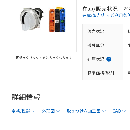
在庫/販売状況
20
在庫/販売状況 ご利用条
販売状況
機種区分
画像をクリックすると大きくなります
在庫状況
標準価格(税別)
詳細情報
定格/性能
外形図
取りつけ穴加工図
CAD