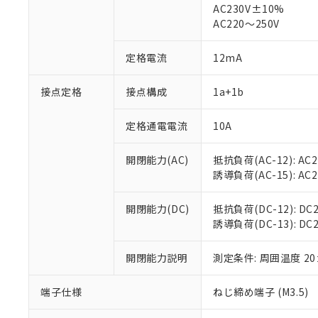
AC230V±10%
AC220～250V
対応済み：EU
対応予定：EU R
定格電流
12mA
対応予定なし：EU
調査・確認中：EU
ご利用条件
非該当品：ライセ
接点定格
接点構成
1a+1b
※1 中国RoHS
仕入先様の事情に
があります。
以下の条件をお読
定格通電電流
10A
「○」：最大均質
「×」：最大均質
本サービスは
当社は、これ
*EU RoHS指令（10物
「－」：未確認で
鉛(Pb) 1000ppm以下、
開閉能力(AC)
抵抗負荷(AC-12): AC24
くものです。
う）を輸出ま
記
説明
六価クロム(Cr(Ⅵ)) 1
誘導負荷(AC-15): AC24V
当社制御機器
などの必要な
フタル酸ビス(2-エチルヘ
号
*中国RoHS10物質の基準値 
ル（DBP） 1000ppm
在庫状況およ
当社は規制貨
Pb(鉛) :1000ppm、 Hg
但し、RoHS指令で産
のであり、閲
ます。
開閉能力(DC)
抵抗負荷(DC-12): DC24
Cr(Ⅵ)(六価クロム) : 
フタル酸エステル類の４
○
一定数以
DBP(フタル酸ジブチル) :
い。
当社は貴社製
誘導負荷(DC-13): DC24
DEHP(フタル酸ビス(2-エ
正式な納期状
置等に一切使
当社販売員に
※2 対応予定月
△
一定数に
当社は、貴社
開閉能力説明
測定条件: 周囲温度 2
オムロン制御
また当社は、
※2 環境保護使
在庫状況およ
部品在庫の切り替
たしません。
－
在庫なし
端子仕様
ねじ締め端子 (M3.5)
す。
「ｅ」：有害物質
機器販売
マイパーツ機
「10」：通常の