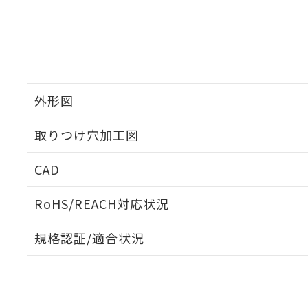
外形図
取りつけ穴加工図
CAD
ログイン/会員登録いただくと、CADデータをダウンロ
RoHS/REACH対応状況
規格認証/適合状況
EU RoHS
注意事項・凡例
A30NW-3MM-TWA-G102-YEについての規格認証/
営業員または販売店にお問い合わせください。
ダウンロードデータをご利用いただく前に、以下を必ずお読
対応状況
対応予定月
※1
※2