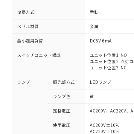
復帰方式
手動
ベゼル材質
金属
最小適用負荷
DC5V 6mA
スイッチユニット構成
ユニット位置1: NO
ユニット位置2: 点灯
ユニット位置3: NC
ランプ
照光部方式
LEDランプ
ランプ色
黄
定格電圧
AC200V、AC220V、A
使用電圧
AC200V±10%
AC220V±10%
※1 対応状況