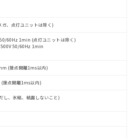
あります。
機種、また在庫状況の情報を公開していない機種
ェブサイト上で当社にご登録された部品リストについて、当社およ
書ダウンロード
す。当社販売部門へお問い合わせください。
品・サービスに関するお客様との取引・商談に必要な範囲で利用す
合意する
キャンセル
書をダウンロードすることができます。
00Vメガ、点灯ユニットは除く)
利用者とは、
"個人情報の共同利用に関して"
の「1.共同利用者の
します。
10物質）の非含有証明書
 50/60Hz 1min (点灯ユニットは除く)
明書（当社基準）
0V 50/60Hz 1min
日時点で非含有を証明するもので、過去に遡って非含有を証明するも
令のフタル酸エステル類４物質の対応では、対応完了までの期間は出
備考欄に対応日を記載しておりました。
5mm (接点開離1ms以内)
品への在庫切替を完了していることから、特段のことがない限り、20
す。
2
(接点開離1ms以内)
 (ただし、氷結、結露しないこと)