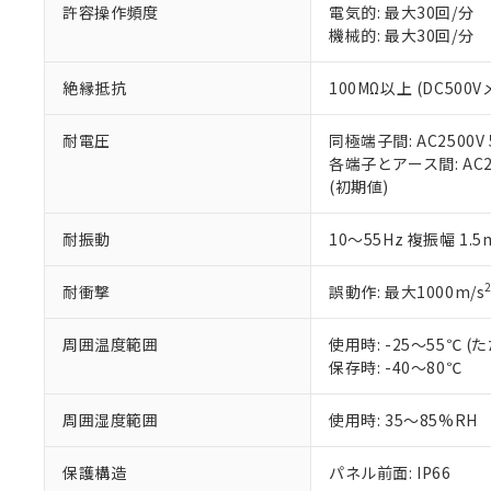
許容操作頻度
電気的: 最大30回/分
ている必要が
味します。
空
受注生産
機械的: 最大30回/分
お客様が当ウ
※3 非含有証明
「－」：未確認で
白
が、当社の製
さい。
下記の非含有証明
絶縁抵抗
100MΩ以上 (DC5
※当社の共同
いる法人を指
EU RoHS指令（
耐電圧
同極端子間: AC2500V
51物質の非含有証
各端子とアース間: AC250
※本証明書は発行
(初期値)
また、RoHS指
混在することから
耐振動
10～55Hz 複振幅 1.
既に当社にて対応
り割愛しておりま
耐衝撃
誤動作: 最大1000m/s
周囲温度範囲
使用時: -25～55℃
保存時: -40～80℃
周囲湿度範囲
使用時: 35～85%RH
保護構造
パネル前面: IP66