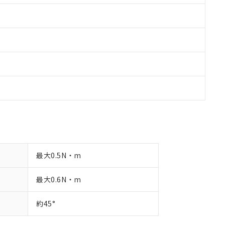
最大0.5N・m
最大0.6N・m
約45°