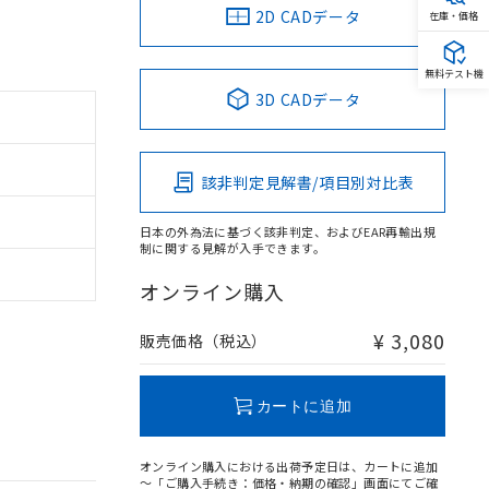
2D CADデータ
在庫・価格
無料テスト機
3D CADデータ
該非判定見解書/項目別対比表
日本の外為法に基づく該非判定、およびEAR再輸出規
制に関する見解が入手できます。
オンライン購入
¥ 3,080
販売価格（税込）
カートに追加
オンライン購入における出荷予定日は、カートに追加
～「ご購入手続き：価格・納期の確認」画面にてご確