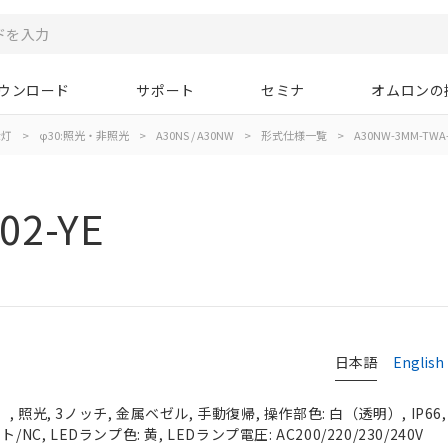
ウンロード
サポート
セミナ
オムロンの
示灯
>
φ30:照光・非照光
>
A30NS / A30NW
>
形式仕様一覧
>
A30NW-3MM-TWA-
02-YE
日本語
English
 照光, 3ノッチ, 金属ベゼル, 手動復帰, 操作部色: 白（透明）, IP66
NC, LEDランプ色: 黄, LEDランプ電圧: AC200/220/230/240V