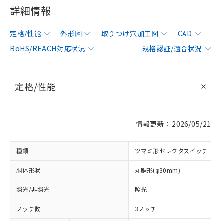
詳細情報
定格/性能
外形図
取りつけ穴加工図
CAD
RoHS/REACH対応状況
規格認証/適合状況
定格/性能
情報更新：2026/05/21
種類
ツマミ形セレクタスイッチ
胴体形状
丸胴形(φ30mm)
照光/非照光
照光
ノッチ数
3ノッチ