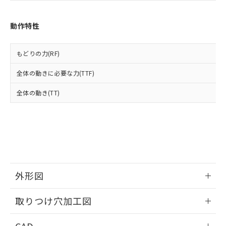
あります。
い合わせください。
お客様が当ウェブサイト上で当社にご
※3 非含有証明書ダウンロード
登録された部品リストについて、当社
動作特性
および当社の共同利用者が、当社の製
下記の非含有証明書をダウンロードするこ
品・サービスに関するお客様との取
とができます。
合意する
キャンセル
引・商談に必要な範囲で利用すること
もどりの力(RF)
をご了承ください。
EU RoHS指令（10物質）の非含有証明書
全体の動きに必要な力(TTF)
※当社の共同利用者とは、
"個人情報
51物質の非含有証明書（当社基準）
の共同利用に関して"
の「1.共同利
※本証明書は発行日時点で非含有を証明す
全体の動き(TT)
用者の範囲」に記載されている法人を
るもので、過去に遡って非含有を証明する
指します。
ものではありません。
また、RoHS指令のフタル酸エステル類４
物質の対応では、対応完了までの期間は出
荷製品に未対応品が混在することから備考
欄に対応日を記載しておりました。
既に当社にて対応品への在庫切替を完了
外形図
していることから、特段のことがない限
り、2022年1月12日より割愛しておりま
情報更新：2026/05/21
す。
取りつけ穴加工図
情報更新：2026/05/21