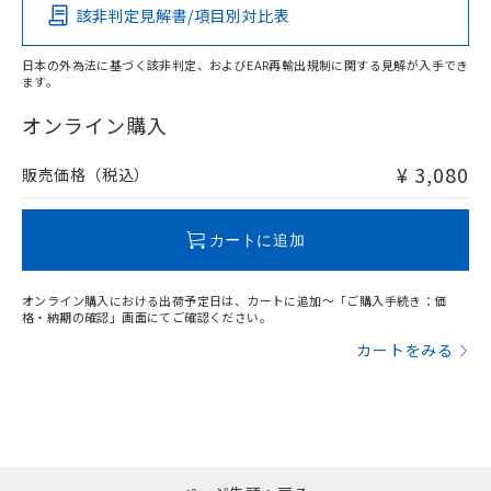
該非判定見解書/項目別対比表
O
O
O
O
日本の外為法に基づく該非判定、およびEAR再輸出規制に関する見解が入手でき
ます。
"対応済み"や非含有の記載がされた商品であっても、流通
在庫等で未対応品が混在する可能性があります。
オンライン購入
非含有品が必要な際は、弊社営業部門もしくは販売店へお
問い合わせください。
¥ 3,080
販売価格（税込）
この製品のRoHS/REACH対応状況ページへ
カートに追加
オンライン購入における出荷予定日は、カートに追加～「ご購入手続き：価
格・納期の確認」画面にてご確認ください。
カートをみる