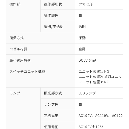
操作部
操作部形状
ツマミ形
操作部色
白
透明/不透明
透明
復帰方式
手動
ベゼル材質
金属
最小適用負荷
DC5V 6mA
スイッチユニット構成
ユニット位置1: NO
ユニット位置2: 点灯ユニット
ユニット位置3: NC
ランプ
照光部方式
LEDランプ
ランプ色
白
定格電圧
AC100V、AC110V、AC120V
使用電圧
AC100V±10%