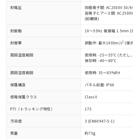
本サービスの対象外となる商品もある
基準値を超えていることを示します。
いたものが、含有品と判明した場合などや
当社は、これら貴社製品のうち、外国
耐電圧
同極端子間: AC2500V 50/60
ことをご了承ください。
「－」：未確認です。当社販売部門へお問
むを得ず変更することがあります。
各端子とアース間: AC2500V 50/
為替および外国貿易法に定める商品
在庫状況および標準価格照会結果は、
い合わせください。
(初期値)
（以下｢規制貨物等」という）を輸出
記載している更新日時点での社内デー
*EU RoHS指令（10物質）：
または国外への提供する場合は、日本
記
タに基づき作成されるものであり、閲
説明
鉛(Pb) 1000ppm以下、 水銀(Hg) 1000ppm以下、 カド
耐振動
10～55Hz 複振幅 1.5mm (接
*中国RoHS10物質の基準値 (GB/T26572)：
国政府の輸出許可(または役務取引許
号
覧された時点での実際の在庫および標
ミウム(Cd) 100ppm以下、
Pb(鉛) :1000ppm、 Hg(水銀) : 1000ppm、 Cd(カドミウ
可)を取得するなどの必要な手続きを
六価クロム(Cr(Ⅵ)) 1000ppm以下、ポリ臭化ビフェニル
ム) : 100ppm、
準価格とは異なる場合があることをご
2
耐衝撃
誤動作: 最大1000m/s
(接点開
類(PBB) 1000ppm以下、ポリ臭化ジフェニルエーテル類
Cr(Ⅵ)(六価クロム) : 1000ppm、 PBBs(ポリ臭化ビフェ
とります。
了承ください。
(PBDE) 1000ppm以下、フタル酸ビス(2-エチルヘキシ
○
一定数以上の在庫あり
ニル類) : 1000ppm、 PBDEs(ポリ臭化ジフェニルエーテ
当社は規制貨物を破棄する場合は、完
ル) (DEHP)(別名：DOP) 1000ppm以下、フタル酸ブチ
正式な納期状況および標準価格はお客
ル類) : 1000ppm、
周囲温度範囲
使用時: -25～55℃ (ただし
ルベンジル（BBP） 1000ppm以下、フタル酸ジブチル
全に破砕するなど、違法に輸出されな
DBP(フタル酸ジブチル) : 1000ppm、 DIBP(フタル酸ジ
保存時: -40～80℃
様のお取引先、またはお客様担当のオ
（DBP） 1000ppm以下、フタル酸ジイソブチル
イソブチル) : 1000ppm、 BBP(フタル酸ブチルベンジ
△
一定数には満たないが在庫あり
いよう必要な手段を講じます。
ムロン制御機器販売店・当社販売員に
(DIBP) 1000ppm以下
ル) : 1000ppm、
当社は貴社製品を、核兵器、ミサイ
但し、RoHS指令で産業用監視および制御機器に対する
周囲湿度範囲
使用時: 35～85%RH
DEHP(フタル酸ビス(2-エチルヘキシル)) : 1000ppm
ご相談ください。
適用除外項目は除く。
ル、化学兵器、生物兵器またはその他
－
在庫なし(最新の在庫状況につ
オムロン制御機器販売店や当社販売拠
フタル酸エステル類の４物質については閾値を超える意
保護構造
パネル前面: IP66
武器並びにこれらの製造装置等に一切
いては、お客様のお取引先、ま
図的な使用がないことを確認しています。
点は「
販売ネットワーク
」をご確認
※2 環境保護使用期限
使用いたしません。
たはお客様担当のオムロン制御
ください。
感電保護クラス
Class II
当社は、貴社製品を第三者に販売する
機器販売店・当社販売員にご確
在庫状況および標準価格結果を当社の
※2 対応予定月
「ｅ」：有害物質（10物質）のすべてが基
場合は、上記1、2および3の内容を当
認ください)
事前の承諾なく第三者に漏洩または開
PTI（トラッキング特性）
175
準値以下であることを示します。
該第三者に通知します。また当社は、
示しないようお願いします。
部品在庫の切り替え状況などにより、予定
「10」：通常の使用状況下において有害物
販売先および販売に係わる関係者が違
マイパーツ機能（部品リスト作成サー
空
受注生産機種、また在庫状況の
汚染度
3 (EN60947-5-1)
月が前後することがあります。
質が外部に漏えいし、環境に深刻な影響を
法に輸出するおそれがある場合は、取
ビス）をご利用いただくには、I-Web
白
情報を公開していない機種
及ぼさない年数を意味します。
り引きをいたしません。
メンバーズにご登録されている必要が
質量
約75g
「－」：未確認です。当社販売部門へお問