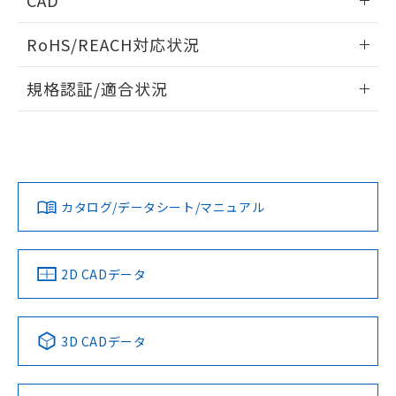
CAD
ログイン/会員登録いただくと、CADデータをダウンロー
RoHS/REACH対応状況
ドすることができます。
情報更新：2026/7/29
規格認証/適合状況
ログイン/会員登録
EU RoHS
注意事項・凡例
A30NW-3MM-TWA-G102-WDについての規格認証/適合状況
については、「カスタマーサポートセンタ お客様相談室」ま
たは貴社担当オムロン営業員または販売店にお問い合わせく
対応状況
対応予定月
※1
※2
ださい。
ダウンロードデータをご利用いただく前に、以下を必ずお読
みください。
カタログ/データシート/マニュアル
対応済み
ソフトウェアの使用条件
お問い合わせ
中国 RoHS
注意事項・凡例
2D CADデータ
中国 RoHS表
※1 ※2
3D CADデータ
Pb
Hg
Cd
Cr(VI)