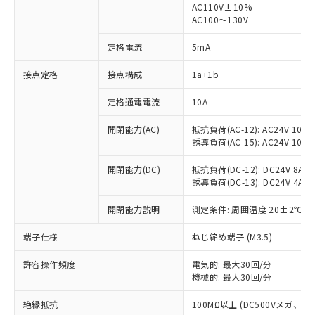
AC110V±10%
AC100～130V
定格電流
5mA
接点定格
接点構成
1a+1b
※1 対応状況
定格通電電流
10A
対応済み：EU RoHS指令（10物質）の
非含有に対応した製品が提供可能な商品で
開閉能力(AC)
抵抗負荷(AC-12): AC24V 10A/A
す。
誘導負荷(AC-15): AC24V 10A/AC
対応予定：EU RoHS指令（10物質）の非含
ご利用条件
有に対応した製品に切り替える予定のある
開閉能力(DC)
抵抗負荷(DC-12): DC24V 8A/DC
商品です。
誘導負荷(DC-13): DC24V 4A/DC
対応予定なし：EU RoHS指令（10物質）の
以下の条件をお読みいただき、同意のうえ
非含有に非対応の商品で、対応品を出す予
開閉能力説明
測定条件: 周囲温度 20±2℃、
ご利用ください。
定はありません。
端子仕様
ねじ締め端子 (M3.5)
調査・確認中：EU RoHS指令（10物質）の
本サービスは、当社制御機器事業取扱
※1 中国RoHS○×表
非含有の対応状況を調査中または確認中の
商品の当社在庫状況および標準価格
許容操作頻度
電気的: 最大30回/分
商品です。
(税抜)を提供させていただくもので
機械的: 最大30回/分
「○」：最大均質材料含有率が中国RoHSの
非該当品：ライセンス料など無形物で、有
す。
基準値以下であることを示します。
害物質有無と関係のない商品です。
絶縁抵抗
100MΩ以上 (DC500Vメガ、
当社制御機器事業取扱商品の中には、
「×」：最大均質材料含有率が中国RoHSの
仕入先様の事情により、非含有部品として