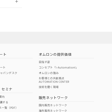
社担当オムロン
お問い合わせ
ート
オムロンの提供価値
目指す姿
ポート
コンセプト「i-Automation!」
ジャパンデスク
オムロンの強み
お客様との共創拠点
AUTOMATION CENTER
DIBP
BBP
DEHP
環境保護
技術を磨く現場
・セミナ
使用期限
案内
販売ネットワーク
講する
O
O
O
10
国内販売ネットワーク
ス一覧（PDF）
海外販売ネットワーク