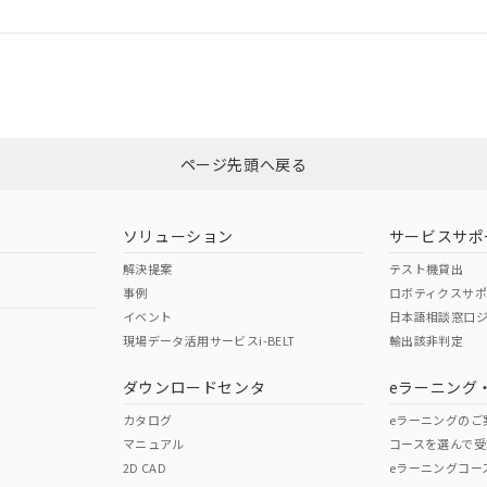
ログイン/会員登録
適合状況については、「カスタマーサポートセンタ お客様相談室」または貴
みください。
非含有証明書
※3
ページ先頭へ戻る
ダウンロードはこちら
ソリューション
サービスサポ
解決提案
テスト機貸出
事例
ロボティクスサ
イベント
日本語相談窓口
現場データ活用サービスi-BELT
輸出該非判定
I)
PBBs
PBDEs
DBP
ダウンロードセンタ
eラーニング
カタログ
eラーニングのご
マニュアル
コースを選んで受
O
O
O
2D CAD
eラーニングコー