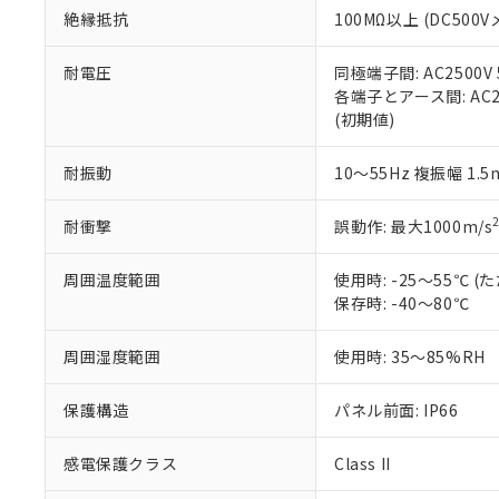
また、RoHS指
絶縁抵抗
100MΩ以上 (DC5
混在することから
既に当社にて対応
耐電圧
同極端子間: AC2500V
り割愛しておりま
各端子とアース間: AC250
(初期値)
耐振動
10～55Hz 複振幅 1.
耐衝撃
誤動作: 最大1000m/s
周囲温度範囲
使用時: -25～55℃
保存時: -40～80℃
周囲湿度範囲
使用時: 35～85%RH
保護構造
パネル前面: IP66
感電保護クラス
Class II