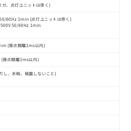
令のフタル酸エステル類４物質の対応では、対応完了までの期間は出
00Vメガ、点灯ユニットは除く)
備考欄に対応日を記載しておりました。
品への在庫切替を完了していることから、特段のことがない限り、20
 50/60Hz 1min (点灯ユニットは除く)
す。
0V 50/60Hz 1min
5mm (接点開離1ms以内)
2
(接点開離1ms以内)
 (ただし、氷結、結露しないこと)