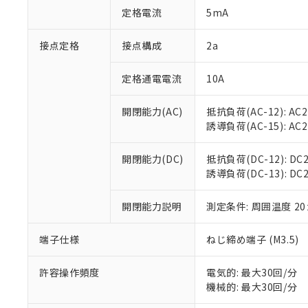
「○」：最大均質
定格電流
5mA
「×」：最大均質
本サービスは
当社は、これ
*EU RoHS指令（10物
「－」：未確認で
鉛(Pb) 1000ppm以下、
くものです。
う）を輸出ま
接点定格
接点構成
2a
記
説明
六価クロム(Cr(Ⅵ)) 1
当社制御機器
などの必要な
フタル酸ビス(2-エチルヘ
号
*中国RoHS10物質の基準値 
ル（DBP） 1000ppm
在庫状況およ
当社は規制貨
Pb(鉛) :1000ppm、 Hg
定格通電電流
10A
但し、RoHS指令で産
のであり、閲
ます。
Cr(Ⅵ)(六価クロム) : 
フタル酸エステル類の４
○
一定数以
DBP(フタル酸ジブチル) :
い。
当社は貴社製
DEHP(フタル酸ビス(2-エ
開閉能力(AC)
抵抗負荷(AC-12): AC24
正式な納期状
置等に一切使
誘導負荷(AC-15): AC24V
当社販売員に
※2 対応予定月
△
一定数に
当社は、貴社
オムロン制御
また当社は、
※2 環境保護使
在庫状況およ
部品在庫の切り替
たしません。
開閉能力(DC)
抵抗負荷(DC-12): DC24
－
在庫なし
す。
誘導負荷(DC-13): DC24
「ｅ」：有害物質
機器販売
マイパーツ機
「10」：通常の
ている必要が
味します。
開閉能力説明
測定条件: 周囲温度 2
空
受注生産
お客様が当ウ
※3 非含有証明
「－」：未確認で
白
が、当社の製
端子仕様
ねじ締め端子 (M3.5)
さい。
下記の非含有証明
※当社の共同
いる法人を指
許容操作頻度
電気的: 最大30回/分
EU RoHS指令（
機械的: 最大30回/分
51物質の非含有証
※本証明書は発行