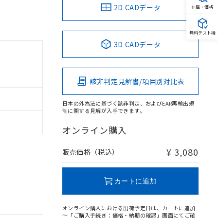
2D CADデータ
在庫・価格
無料テスト機
3D CADデータ
該非判定見解書/項目別対比表
日本の外為法に基づく該非判定、およびEAR再輸出規
制に関する見解が入手できます。
オンライン購入
¥ 3,080
販売価格（税込）
カートに追加
オンライン購入における出荷予定日は、カートに追加
～「ご購入手続き：価格・納期の確認」画面にてご確