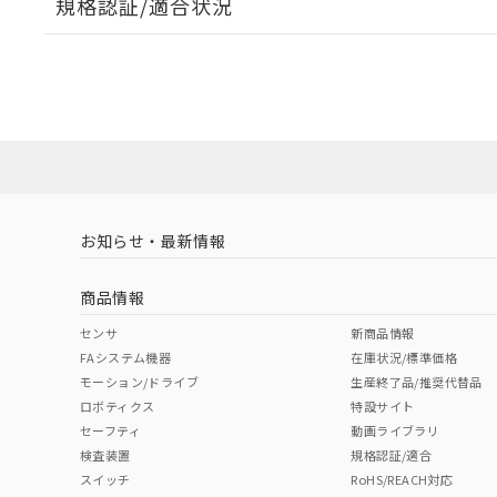
規格認証/適合状況
EU RoHS
注意事項・凡例
A30NW-3MM-TWA-G101-WBについての規格認証/
営業員または販売店にお問い合わせください。
ダウンロードデータをご利用いただく前に、以下を必ずお読
対応状況
対応予定月
※1
※2
ソフトウェアの使用条件
対応済み
お知らせ・最新情報
中国 RoHS
注意事項・凡例
商品情報
中国 RoHS表
※1 ※2
センサ
新商品情報
FAシステム機器
在庫状況/標準価格
Pb
Hg
Cd
Cr(V
モーション/ドライブ
生産終了品/推奨代替品
ロボティクス
特設サイト
セーフティ
動画ライブラリ
検査装置
規格認証/適合
X
O
O
O
スイッチ
RoHS/REACH対応