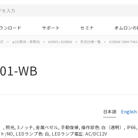
ウンロード
サポート
セミナ
オムロンの
示灯
>
φ30:照光・非照光
>
A30NS / A30NW
>
形式仕様一覧
>
A30NW-3MM-TWA
01-WB
日本語
English
 照光, 3ノッチ, 金属ベゼル, 手動復帰, 操作部色: 白（透明）, IP66
NO, LEDランプ色: 白, LEDランプ電圧: AC/DC12V