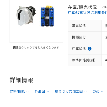
在庫/販売状況
20
在庫/販売状況 ご利用条
販売状況
機種区分
画像をクリックすると大きくなります
在庫状況
標準価格(税別)
詳細情報
定格/性能
外形図
取りつけ穴加工図
CAD