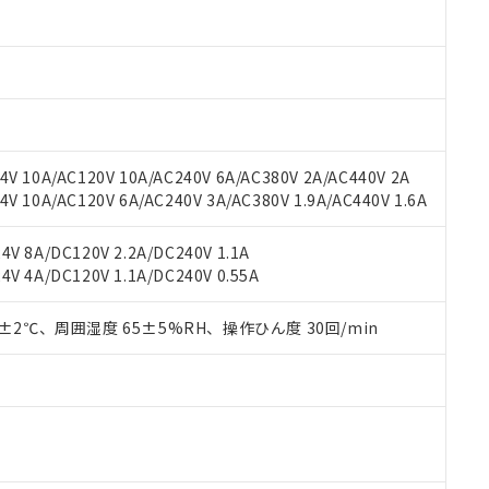
材料含有率が中国RoHSの基準値以下であることを示します。
材料含有率が中国RoHSの基準値を超えていることを示します。
、当社制御機器事業取扱商品の当社在庫状況および標準価格(税抜)
ら貴社製品のうち、外国為替および外国貿易法に定める商品（以下｢
質）：
す。当社販売部門へお問い合わせください。
 水銀(Hg) 1000ppm以下、 カドミウム(Cd) 100ppm以下、
たは国外への提供する場合は、日本国政府の輸出許可(または役務取
000ppm以下、ポリ臭化ビフェニル類(PBB) 1000ppm以下、ポリ臭化ジフェニルエーテル類(P
事業取扱商品の中には、本サービスの対象外となる商品もあること
手続きをとります。
キシル) (DEHP)(別名：DOP) 1000ppm以下、フタル酸ブチルベンジル（BBP） 100
(GB/T26572)：
以下、フタル酸ジイソブチル (DIBP) 1000ppm以下
び標準価格照会結果は、記載している更新日時点での社内データに
物を破棄する場合は、完全に破砕するなど、違法に輸出されないよ
(水銀) : 1000ppm、 Cd(カドミウム) : 100ppm、
業用監視および制御機器に対する適用除外項目は除く。
覧された時点での実際の在庫および標準価格とは異なる場合がある
1000ppm、 PBBs(ポリ臭化ビフェニル類) : 1000ppm、 PBDEs(ポリ臭化ジフェニルエーテル類
物質については閾値を超える意図的な使用がないことを確認しています。
上の在庫あり
 1000ppm、 DIBP(フタル酸ジイソブチル) : 1000ppm、 BBP(フタル酸ブチルベンジル) :
品を、核兵器、ミサイル、化学兵器、生物兵器またはその他武器並
チルヘキシル)) : 1000ppm
V 10A/AC120V 10A/AC240V 6A/AC380V 2A/AC440V 2A
況および標準価格はお客様のお取引先、またはお客様担当のオムロ
用いたしません。
 10A/AC120V 6A/AC240V 3A/AC380V 1.9A/AC440V 1.6A
ご相談ください。
は満たないが在庫あり
製品を第三者に販売する場合は、上記1、2および3の内容を当該第
機器販売店や当社販売拠点は「
販売ネットワーク
」をご確認くだ
販売先および販売に係わる関係者が違法に輸出するおそれがある場
用期限
び標準価格結果を当社の事前の承諾なく第三者に漏洩または開示し
え状況などにより、予定月が前後することがあります。
V 8A/DC120V 2.2A/DC240V 1.1A
(最新の在庫状況については、お客様のお取引先、またはお客様担当
V 4A/DC120V 1.1A/DC240V 0.55A
（10物質）のすべてが基準値以下であることを示します。
店・当社販売員にご確認ください)
能（部品リスト作成サービス）をご利用いただくには、I-Webメン
使用状況下において有害物質が外部に漏えいし、環境に深刻な影響を
あります。
0±2℃、周囲湿度 65±5%RH、操作ひん度 30回/min
機種、また在庫状況の情報を公開していない機種
ェブサイト上で当社にご登録された部品リストについて、当社およ
書ダウンロード
す。当社販売部門へお問い合わせください。
品・サービスに関するお客様との取引・商談に必要な範囲で利用す
合意する
キャンセル
書をダウンロードすることができます。
利用者とは、
"個人情報の共同利用に関して"
の「1.共同利用者の
します。
10物質）の非含有証明書
明書（当社基準）
日時点で非含有を証明するもので、過去に遡って非含有を証明するも