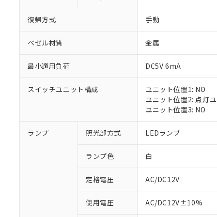
復帰方式
手動
ベゼル材質
金属
最小適用負荷
DC5V 6mA
スイッチユニット構成
ユニット位置1: NO
ユニット位置2: 点灯
ユニット位置3: NO
※1 対応状況
ランプ
照光部方式
LEDランプ
対応済み：EU
ランプ色
白
対応予定：EU R
対応予定なし：EU
定格電圧
AC/DC12V
調査・確認中：EU
ご利用条件
非該当品：ライセ
※1 中国RoHS
使用電圧
AC/DC12V±10%
仕入先様の事情に
があります。
以下の条件をお読