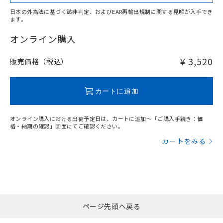
日本の外為法に基づく該非判定、およびEAR再輸出規制に関する見解が入手でき
ます。
"対応済み"や非含有の記載がされた商品であっても、流通
在庫等で未対応品が混在する可能性があります。
オンライン購入
非含有品が必要な際は、弊社営業部門もしくは販売店へお
問い合わせください。
¥ 3,520
販売価格（税込）
この製品のRoHS/REACH対応状況ページへ
カートに追加
オンライン購入における出荷予定日は、カートに追加～「ご購入手続き：価
格・納期の確認」画面にてご確認ください。
カートをみる
ページ先頭へ戻る