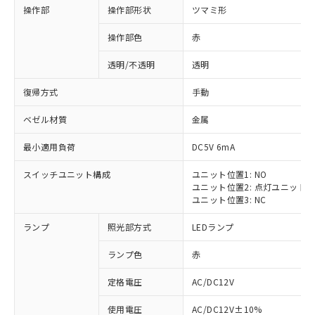
操作部
操作部形状
ツマミ形
操作部色
赤
透明/不透明
透明
復帰方式
手動
ベゼル材質
金属
最小適用負荷
DC5V 6mA
スイッチユニット構成
ユニット位置1: NO
ユニット位置2: 点灯ユニット
ユニット位置3: NC
ランプ
照光部方式
LEDランプ
ランプ色
赤
定格電圧
AC/DC12V
使用電圧
AC/DC12V±10%