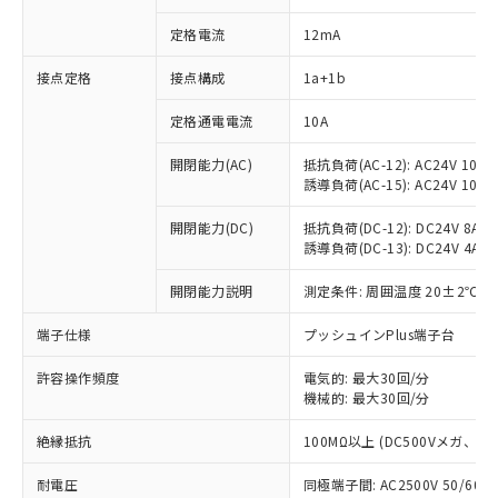
定格電流
12mA
接点定格
接点構成
1a+1b
※1 対応状況
定格通電電流
10A
対応済み：EU RoHS指令（10物質）の
開閉能力(AC)
抵抗負荷(AC-12): AC24V 10A/A
非含有に対応した製品が提供可能な商品で
誘導負荷(AC-15): AC24V 10A/AC
す。
対応予定：EU RoHS指令（10物質）の非含
開閉能力(DC)
抵抗負荷(DC-12): DC24V 8A/DC
ご利用条件
有に対応した製品に切り替える予定のある
誘導負荷(DC-13): DC24V 4A/DC
商品です。
対応予定なし：EU RoHS指令（10物質）の
開閉能力説明
測定条件: 周囲温度 20±2℃、
以下の条件をお読みいただき、同意のうえ
非含有に非対応の商品で、対応品を出す予
ご利用ください。
定はありません。
端子仕様
プッシュインPlus端子台
調査・確認中：EU RoHS指令（10物質）の
本サービスは、当社制御機器事業取扱
※1 中国RoHS○×表
許容操作頻度
電気的: 最大30回/分
非含有の対応状況を調査中または確認中の
商品の当社在庫状況および標準価格
機械的: 最大30回/分
商品です。
(税抜)を提供させていただくもので
「○」：最大均質材料含有率が中国RoHSの
非該当品：ライセンス料など無形物で、有
す。
絶縁抵抗
100MΩ以上 (DC500Vメガ、
基準値以下であることを示します。
害物質有無と関係のない商品です。
当社制御機器事業取扱商品の中には、
「×」：最大均質材料含有率が中国RoHSの
仕入先様の事情により、非含有部品として
耐電圧
同極端子間: AC2500V 50/60
本サービスの対象外となる商品もある
基準値を超えていることを示します。