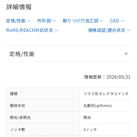
詳細情報
定格/性能
外形図
取りつけ穴加工図
CAD
RoHS/REACH対応状況
規格認証/適合状況
定格/性能
情報更新：2026/05/21
種類
ツマミ形セレクタスイッチ
胴体形状
丸胴形(φ30mm)
照光/非照光
照光
ノッチ数
3ノッチ