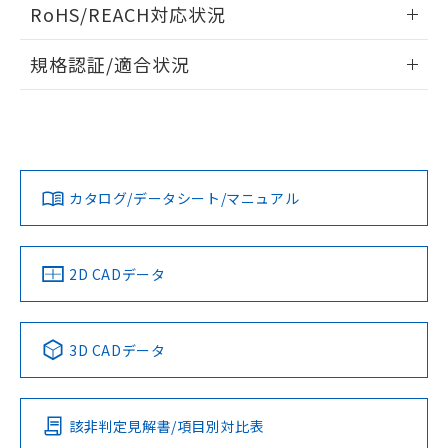
ログイン/会員登録いただくと、CADデータをダウンロー
RoHS/REACH対応状況
ドすることができます。
情報更新：2026/7/29
規格認証/適合状況
ログイン/会員登録
EU RoHS
注意事項・凡例
A30NW-3MM-TRA-P102-RBについての規格認証/適合状況に
ついては、「カスタマーサポートセンタ お客様相談室」また
は貴社担当オムロン営業員または販売店にお問い合わせくだ
対応状況
対応予定月
※1
※2
さい。
ダウンロードデータをご利用いただく前に、以下を必ずお読
みください。
カタログ/データシート/マニュアル
対応済み
ソフトウェアの使用条件
お問い合わせ
中国 RoHS
注意事項・凡例
2D CADデータ
中国 RoHS表
※1 ※2
3D CADデータ
Pb
Hg
Cd
Cr(VI)
該非判定見解書/項目別対比表
X
O
O
O