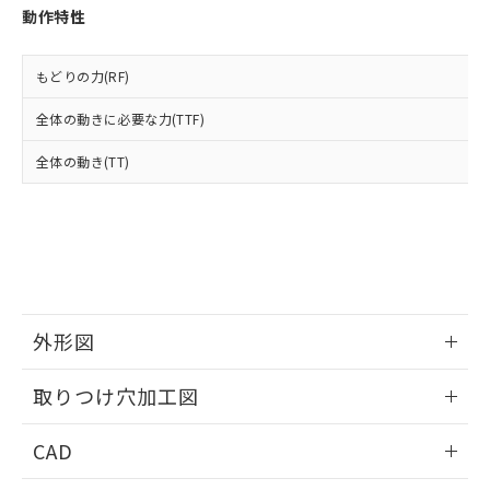
お客様が当ウェブサイト上で当社にご
動作特性
※3 非含有証明書ダウンロード
登録された部品リストについて、当社
および当社の共同利用者が、当社の製
下記の非含有証明書をダウンロードするこ
品・サービスに関するお客様との取
もどりの力(RF)
とができます。
合意する
キャンセル
引・商談に必要な範囲で利用すること
をご了承ください。
全体の動きに必要な力(TTF)
EU RoHS指令（10物質）の非含有証明書
※当社の共同利用者とは、
"個人情報
51物質の非含有証明書（当社基準）
全体の動き(TT)
の共同利用に関して"
の「1.共同利
※本証明書は発行日時点で非含有を証明す
用者の範囲」に記載されている法人を
るもので、過去に遡って非含有を証明する
指します。
ものではありません。
また、RoHS指令のフタル酸エステル類４
物質の対応では、対応完了までの期間は出
荷製品に未対応品が混在することから備考
欄に対応日を記載しておりました。
外形図
既に当社にて対応品への在庫切替を完了
していることから、特段のことがない限
情報更新：2026/05/21
り、2022年1月12日より割愛しておりま
取りつけ穴加工図
す。
情報更新：2026/05/21
CAD