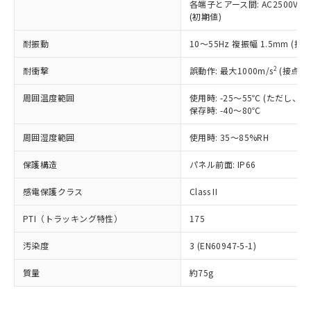
いたものが、含有品と判明した場合などや
当社は、これら貴社製品のうち、外国
各端子とアース間: AC2500V 50/
ことをご了承ください。
「－」：未確認です。当社販売部門へお問
むを得ず変更することがあります。
(初期値)
為替および外国貿易法に定める商品
在庫状況および標準価格照会結果は、
い合わせください。
（以下｢規制貨物等」という）を輸出
記載している更新日時点での社内デー
耐振動
10～55Hz 複振幅 1.5mm (接
*EU RoHS指令（10物質）：
または国外への提供する場合は、日本
記
タに基づき作成されるものであり、閲
説明
鉛(Pb) 1000ppm以下、 水銀(Hg) 1000ppm以下、 カド
*中国RoHS10物質の基準値 (GB/T26572)：
国政府の輸出許可(または役務取引許
号
覧された時点での実際の在庫および標
ミウム(Cd) 100ppm以下、
Pb(鉛) :1000ppm、 Hg(水銀) : 1000ppm、 Cd(カドミウ
2
耐衝撃
誤動作: 最大1000m/s
(接点開
可)を取得するなどの必要な手続きを
六価クロム(Cr(Ⅵ)) 1000ppm以下、ポリ臭化ビフェニル
ム) : 100ppm、
準価格とは異なる場合があることをご
類(PBB) 1000ppm以下、ポリ臭化ジフェニルエーテル類
Cr(Ⅵ)(六価クロム) : 1000ppm、 PBBs(ポリ臭化ビフェ
とります。
了承ください。
(PBDE) 1000ppm以下、フタル酸ビス(2-エチルヘキシ
周囲温度範囲
使用時: -25～55℃ (ただし
○
一定数以上の在庫あり
ニル類) : 1000ppm、 PBDEs(ポリ臭化ジフェニルエーテ
当社は規制貨物を破棄する場合は、完
ル) (DEHP)(別名：DOP) 1000ppm以下、フタル酸ブチ
正式な納期状況および標準価格はお客
ル類) : 1000ppm、
保存時: -40～80℃
ルベンジル（BBP） 1000ppm以下、フタル酸ジブチル
全に破砕するなど、違法に輸出されな
DBP(フタル酸ジブチル) : 1000ppm、 DIBP(フタル酸ジ
様のお取引先、またはお客様担当のオ
（DBP） 1000ppm以下、フタル酸ジイソブチル
イソブチル) : 1000ppm、 BBP(フタル酸ブチルベンジ
△
一定数には満たないが在庫あり
いよう必要な手段を講じます。
周囲湿度範囲
使用時: 35～85%RH
ムロン制御機器販売店・当社販売員に
(DIBP) 1000ppm以下
ル) : 1000ppm、
当社は貴社製品を、核兵器、ミサイ
但し、RoHS指令で産業用監視および制御機器に対する
DEHP(フタル酸ビス(2-エチルヘキシル)) : 1000ppm
ご相談ください。
適用除外項目は除く。
ル、化学兵器、生物兵器またはその他
保護構造
パネル前面: IP66
－
在庫なし(最新の在庫状況につ
オムロン制御機器販売店や当社販売拠
フタル酸エステル類の４物質については閾値を超える意
武器並びにこれらの製造装置等に一切
いては、お客様のお取引先、ま
図的な使用がないことを確認しています。
点は「
販売ネットワーク
」をご確認
※2 環境保護使用期限
感電保護クラス
Class II
使用いたしません。
たはお客様担当のオムロン制御
ください。
当社は、貴社製品を第三者に販売する
機器販売店・当社販売員にご確
在庫状況および標準価格結果を当社の
※2 対応予定月
PTI（トラッキング特性）
175
「ｅ」：有害物質（10物質）のすべてが基
場合は、上記1、2および3の内容を当
認ください)
事前の承諾なく第三者に漏洩または開
準値以下であることを示します。
該第三者に通知します。また当社は、
示しないようお願いします。
汚染度
3 (EN60947-5-1)
部品在庫の切り替え状況などにより、予定
「10」：通常の使用状況下において有害物
販売先および販売に係わる関係者が違
マイパーツ機能（部品リスト作成サー
空
受注生産機種、また在庫状況の
月が前後することがあります。
質が外部に漏えいし、環境に深刻な影響を
法に輸出するおそれがある場合は、取
ビス）をご利用いただくには、I-Web
白
情報を公開していない機種
質量
約75g
及ぼさない年数を意味します。
り引きをいたしません。
メンバーズにご登録されている必要が
「－」：未確認です。当社販売部門へお問
あります。
い合わせください。