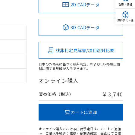
2D CADデータ
在庫・価格
無料テスト機
3D CADデータ
該非判定見解書/項目別対比表
日本の外為法に基づく該非判定、およびEAR再輸出規
制に関する見解が入手できます。
オンライン購入
¥ 3,740
販売価格（税込）
カートに追加
オンライン購入における出荷予定日は、カートに追加
～「ご購入手続き：価格・納期の確認」画面にてご確