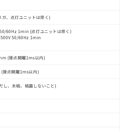
日時点で非含有を証明するもので、過去に遡って非含有を証明するも
令のフタル酸エステル類４物質の対応では、対応完了までの期間は出
備考欄に対応日を記載しておりました。
00Vメガ、点灯ユニットは除く)
品への在庫切替を完了していることから、特段のことがない限り、20
す。
 50/60Hz 1min (点灯ユニットは除く)
0V 50/60Hz 1min
5mm (接点開離1ms以内)
2
(接点開離1ms以内)
 (ただし、氷結、結露しないこと)