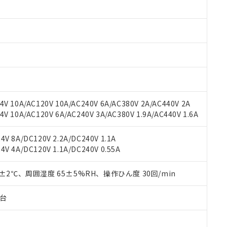
みいただき、同意のうえご利用ください。
材料含有率が中国RoHSの基準値以下であることを示します。
材料含有率が中国RoHSの基準値を超えていることを示します。
、当社制御機器事業取扱商品の当社在庫状況および標準価格(税抜)
ら貴社製品のうち、外国為替および外国貿易法に定める商品（以下｢
質）：
す。当社販売部門へお問い合わせください。
 水銀(Hg) 1000ppm以下、 カドミウム(Cd) 100ppm以下、
たは国外への提供する場合は、日本国政府の輸出許可(または役務取
000ppm以下、ポリ臭化ビフェニル類(PBB) 1000ppm以下、ポリ臭化ジフェニルエーテル類(P
事業取扱商品の中には、本サービスの対象外となる商品もあること
手続きをとります。
キシル) (DEHP)(別名：DOP) 1000ppm以下、フタル酸ブチルベンジル（BBP） 100
(GB/T26572)：
以下、フタル酸ジイソブチル (DIBP) 1000ppm以下
び標準価格照会結果は、記載している更新日時点での社内データに
物を破棄する場合は、完全に破砕するなど、違法に輸出されないよ
(水銀) : 1000ppm、 Cd(カドミウム) : 100ppm、
業用監視および制御機器に対する適用除外項目は除く。
覧された時点での実際の在庫および標準価格とは異なる場合がある
1000ppm、 PBBs(ポリ臭化ビフェニル類) : 1000ppm、 PBDEs(ポリ臭化ジフェニルエーテル類
物質については閾値を超える意図的な使用がないことを確認しています。
上の在庫あり
 1000ppm、 DIBP(フタル酸ジイソブチル) : 1000ppm、 BBP(フタル酸ブチルベンジル) :
品を、核兵器、ミサイル、化学兵器、生物兵器またはその他武器並
チルヘキシル)) : 1000ppm
況および標準価格はお客様のお取引先、またはお客様担当のオムロ
用いたしません。
V 10A/AC120V 10A/AC240V 6A/AC380V 2A/AC440V 2A
ご相談ください。
は満たないが在庫あり
製品を第三者に販売する場合は、上記1、2および3の内容を当該第
 10A/AC120V 6A/AC240V 3A/AC380V 1.9A/AC440V 1.6A
機器販売店や当社販売拠点は「
販売ネットワーク
」をご確認くだ
販売先および販売に係わる関係者が違法に輸出するおそれがある場
用期限
び標準価格結果を当社の事前の承諾なく第三者に漏洩または開示し
え状況などにより、予定月が前後することがあります。
(最新の在庫状況については、お客様のお取引先、またはお客様担当
V 8A/DC120V 2.2A/DC240V 1.1A
（10物質）のすべてが基準値以下であることを示します。
店・当社販売員にご確認ください)
能（部品リスト作成サービス）をご利用いただくには、I-Webメン
V 4A/DC120V 1.1A/DC240V 0.55A
使用状況下において有害物質が外部に漏えいし、環境に深刻な影響を
あります。
機種、また在庫状況の情報を公開していない機種
ェブサイト上で当社にご登録された部品リストについて、当社およ
書ダウンロード
す。当社販売部門へお問い合わせください。
0±2℃、周囲湿度 65±5%RH、操作ひん度 30回/min
品・サービスに関するお客様との取引・商談に必要な範囲で利用す
合意する
キャンセル
書をダウンロードすることができます。
子台
利用者とは、
"個人情報の共同利用に関して"
の「1.共同利用者の
します。
10物質）の非含有証明書
明書（当社基準）