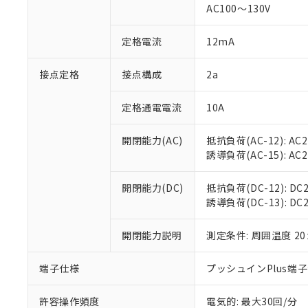
AC100～130V
があります。
以下の条件をお読
「○」：最大均質
「×」：最大均質
本サービスは
当社は、これ
定格電流
12mA
*EU RoHS指令（10物
「－」：未確認で
鉛(Pb) 1000ppm以下、
くものです。
う）を輸出ま
記
説明
六価クロム(Cr(Ⅵ)) 1
当社制御機器
などの必要な
フタル酸ビス(2-エチルヘ
接点定格
接点構成
2a
号
*中国RoHS10物質の基準値 
ル（DBP） 1000ppm
在庫状況およ
当社は規制貨
Pb(鉛) :1000ppm、 Hg
但し、RoHS指令で産
のであり、閲
ます。
Cr(Ⅵ)(六価クロム) : 
フタル酸エステル類の４
定格通電電流
10A
○
一定数以
DBP(フタル酸ジブチル) :
い。
当社は貴社製
DEHP(フタル酸ビス(2-エ
正式な納期状
置等に一切使
開閉能力(AC)
抵抗負荷(AC-12): AC24
当社販売員に
※2 対応予定月
△
一定数に
当社は、貴社
誘導負荷(AC-15): AC24V
オムロン制御
また当社は、
※2 環境保護使
在庫状況およ
部品在庫の切り替
たしません。
－
在庫なし
す。
開閉能力(DC)
抵抗負荷(DC-12): DC24
「ｅ」：有害物質
機器販売
マイパーツ機
誘導負荷(DC-13): DC24
「10」：通常の
ている必要が
味します。
空
受注生産
お客様が当ウ
※3 非含有証明
「－」：未確認で
開閉能力説明
測定条件: 周囲温度 2
白
が、当社の製
さい。
下記の非含有証明
端子仕様
プッシュインPlus端
※当社の共同
いる法人を指
EU RoHS指令（
許容操作頻度
電気的: 最大30回/分
51物質の非含有証