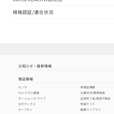
規格認証/適合状況
EU RoHS
注意事項・凡例
A30NW-3MM-TRA-P101-RDについての規格認証/
営業員または販売店にお問い合わせください。
ダウンロードデータをご利用いただく前に、以下を必ずお読
対応状況
対応予定月
※1
※2
ソフトウェアの使用条件
対応済み
お知らせ・最新情報
中国 RoHS
注意事項・凡例
商品情報
中国 RoHS表
※1 ※2
センサ
新商品情報
FAシステム機器
在庫状況/標準価格
Pb
Hg
Cd
Cr(V
モーション/ドライブ
生産終了品/推奨代替品
ロボティクス
特設サイト
セーフティ
動画ライブラリ