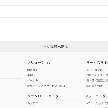
情報更新：
ログイン/会員登録
適合状況については、「カスタマーサポートセンタ お客様相談室」または貴
みください。
非含有証明書
※3
ページ先頭へ戻る
ダウンロードはこちら
ソリューション
サービスサポ
解決提案
テスト機貸出
事例
ロボティクスサ
イベント
日本語相談窓口
現場データ活用サービスi-BELT
輸出該非判定
I)
PBBs
PBDEs
DBP
ダウンロードセンタ
eラーニング
カタログ
eラーニングのご