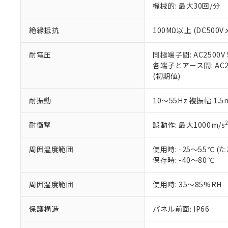
機械的: 最大30回/分
※本証明書は発行
また、RoHS指
混在することから
絶縁抵抗
100MΩ以上 (DC5
既に当社にて対応
り割愛しておりま
耐電圧
同極端子間: AC2500V
各端子とアース間: AC250
(初期値)
耐振動
10～55Hz 複振幅 1.
耐衝撃
誤動作: 最大1000m/s
周囲温度範囲
使用時: -25～55℃
保存時: -40～80℃
周囲湿度範囲
使用時: 35～85%RH
保護構造
パネル前面: IP66