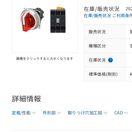
在庫/販売状況
20
在庫/販売状況 ご利用条
販売状況
機種区分
画像をクリックすると大きくなります
在庫状況
標準価格(税別)
詳細情報
定格/性能
外形図
取りつけ穴加工図
CAD