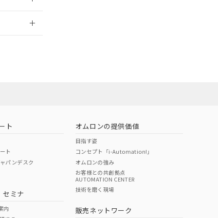
2026/7/29
社担当オムロン
お問い合わせ
ート
オムロンの提供価値
目指す姿
ポート
コンセプト「i-Automation!」
ジャパンデスク
オムロンの強み
お客様との共創拠点
AUTOMATION CENTER
DIBP
BBP
DEHP
環境保護
技術を磨く現場
・セミナ
使用期限
案内
販売ネットワーク