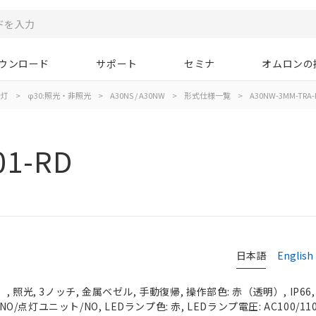
ウンロード
サポート
セミナ
オムロンの
示灯
>
φ30:照光・非照光
>
A30NS / A30NW
>
形式仕様一覧
>
A30NW-3MM-TRA-
01-RD
日本語
English
 照光, 3ノッチ, 金属ベゼル, 手動復帰, 操作部色: 赤（透明）, IP66
NO/点灯ユニット/NO, LEDランプ色: 赤, LEDランプ電圧: AC100/110