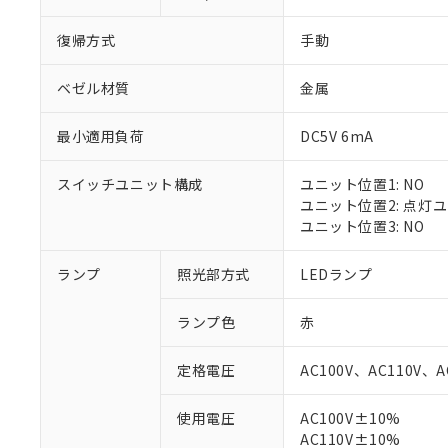
復帰方式
手動
ベゼル材質
金属
最小適用負荷
DC5V 6mA
スイッチユニット構成
ユニット位置1: NO
ユニット位置2: 点灯
ユニット位置3: NO
ランプ
照光部方式
LEDランプ
※1 対応状況
ランプ色
赤
対応済み：EU
対応予定：EU R
定格電圧
AC100V、AC110V、A
対応予定なし：EU
調査・確認中：EU
ご利用条件
使用電圧
AC100V±10%
非該当品：ライセ
※1 中国RoHS
AC110V±10%
仕入先様の事情に