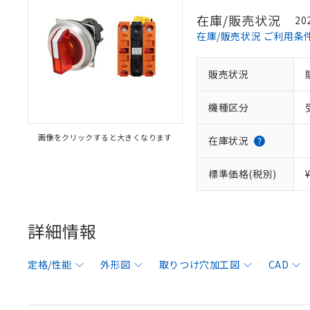
在庫/販売状況
20
在庫/販売状況 ご利用条
販売状況
機種区分
画像をクリックすると大きくなります
在庫状況
標準価格(税別)
詳細情報
定格/性能
外形図
取りつけ穴加工図
CAD