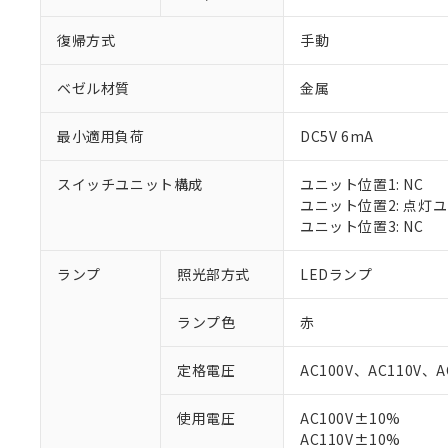
復帰方式
手動
ベゼル材質
金属
最小適用負荷
DC5V 6mA
スイッチユニット構成
ユニット位置1: NC
ユニット位置2: 点灯
ユニット位置3: NC
ランプ
照光部方式
LEDランプ
※1 対応状況
ランプ色
赤
対応済み：EU
対応予定：EU R
定格電圧
AC100V、AC110V、A
対応予定なし：EU
調査・確認中：EU
ご利用条件
使用電圧
AC100V±10%
非該当品：ライセ
※1 中国RoHS
AC110V±10%
仕入先様の事情に