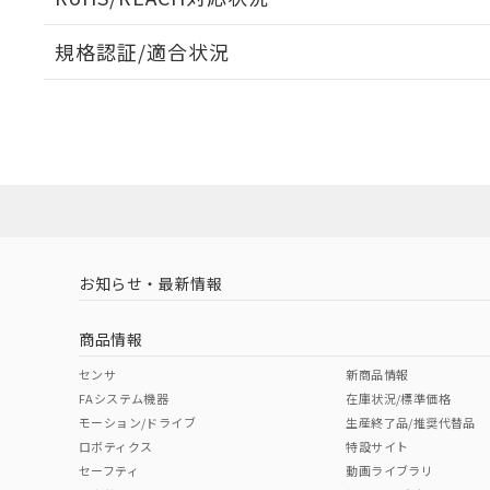
規格認証/適合状況
EU RoHS
注意事項・凡例
A30NW-3MM-TRA-G202-RDについての規格認証/
営業員または販売店にお問い合わせください。
ダウンロードデータをご利用いただく前に、以下を必ずお読
対応状況
対応予定月
※1
※2
ソフトウェアの使用条件
対応済み
お知らせ・最新情報
中国 RoHS
注意事項・凡例
商品情報
中国 RoHS表
※1 ※2
センサ
新商品情報
FAシステム機器
在庫状況/標準価格
Pb
Hg
Cd
Cr(V
モーション/ドライブ
生産終了品/推奨代替品
ロボティクス
特設サイト
セーフティ
動画ライブラリ