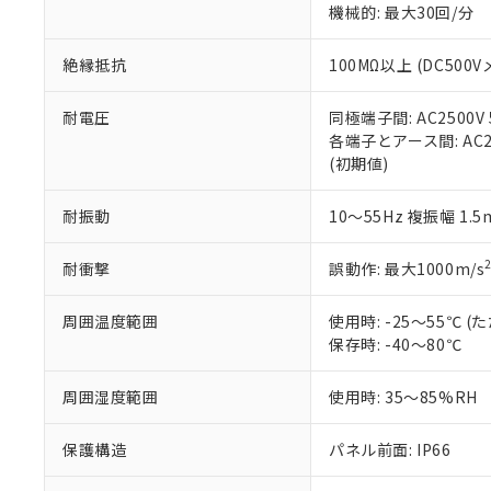
機械的: 最大30回/分
※本証明書は発行
また、RoHS指
混在することから
絶縁抵抗
100MΩ以上 (DC5
既に当社にて対応
り割愛しておりま
耐電圧
同極端子間: AC2500V
各端子とアース間: AC250
(初期値)
耐振動
10～55Hz 複振幅 1.
耐衝撃
誤動作: 最大1000m/s
周囲温度範囲
使用時: -25～55℃
保存時: -40～80℃
周囲湿度範囲
使用時: 35～85%RH
保護構造
パネル前面: IP66