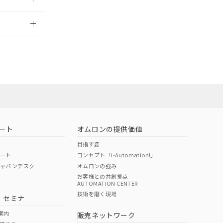
2026/7/29
社担当オムロン
お問い合わせ
ート
オムロンの提供価値
目指す姿
ポート
コンセプト「i-Automation!」
ジャパンデスク
オムロンの強み
お客様との共創拠点
AUTOMATION CENTER
DIBP
BBP
DEHP
環境保護
技術を磨く現場
・セミナ
使用期限
案内
販売ネットワーク