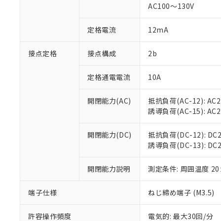
AC100～130V
があります。
以下の条件をお読
「○」：最大均質
「×」：最大均質
本サービスは
当社は、これ
定格電流
12mA
*EU RoHS指令（10物
「－」：未確認で
鉛(Pb) 1000ppm以下、
くものです。
う）を輸出ま
記
説明
六価クロム(Cr(Ⅵ)) 1
当社制御機器
などの必要な
フタル酸ビス(2-エチルヘ
接点定格
接点構成
2b
号
*中国RoHS10物質の基準値 
ル（DBP） 1000ppm
在庫状況およ
当社は規制貨
Pb(鉛) :1000ppm、 Hg
但し、RoHS指令で産
のであり、閲
ます。
Cr(Ⅵ)(六価クロム) : 
フタル酸エステル類の４
定格通電電流
10A
○
一定数以
DBP(フタル酸ジブチル) :
い。
当社は貴社製
DEHP(フタル酸ビス(2-エ
正式な納期状
置等に一切使
開閉能力(AC)
抵抗負荷(AC-12): AC24
当社販売員に
※2 対応予定月
△
一定数に
当社は、貴社
誘導負荷(AC-15): AC24V
オムロン制御
また当社は、
※2 環境保護使
在庫状況およ
部品在庫の切り替
たしません。
－
在庫なし
す。
開閉能力(DC)
抵抗負荷(DC-12): DC24
「ｅ」：有害物質
機器販売
マイパーツ機
誘導負荷(DC-13): DC24
「10」：通常の
ている必要が
味します。
空
受注生産
お客様が当ウ
※3 非含有証明
「－」：未確認で
開閉能力説明
測定条件: 周囲温度 2
白
が、当社の製
さい。
下記の非含有証明
端子仕様
ねじ締め端子 (M3.5)
※当社の共同
いる法人を指
EU RoHS指令（
許容操作頻度
電気的: 最大30回/分
51物質の非含有証