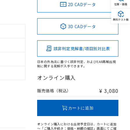
2D CADデータ
在庫・価格
無料テスト機
3D CADデータ
該非判定見解書/項目別対比表
日本の外為法に基づく該非判定、およびEAR再輸出規
制に関する見解が入手できます。
オンライン購入
¥ 3,080
販売価格（税込）
カートに追加
オンライン購入における出荷予定日は、カートに追加
～「ご購入手続き：価格・納期の確認」画面にてご確