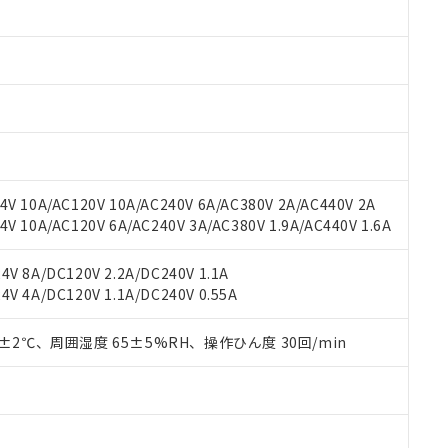
みいただき、同意のうえご利用ください。
材料含有率が中国RoHSの基準値以下であることを示します。
材料含有率が中国RoHSの基準値を超えていることを示します。
、当社制御機器事業取扱商品の当社在庫状況および標準価格(税抜)
ら貴社製品のうち、外国為替および外国貿易法に定める商品（以下｢
質）：
す。当社販売部門へお問い合わせください。
 水銀(Hg) 1000ppm以下、 カドミウム(Cd) 100ppm以下、
たは国外への提供する場合は、日本国政府の輸出許可(または役務取
000ppm以下、ポリ臭化ビフェニル類(PBB) 1000ppm以下、ポリ臭化ジフェニルエーテル類(P
事業取扱商品の中には、本サービスの対象外となる商品もあること
手続きをとります。
キシル) (DEHP)(別名：DOP) 1000ppm以下、フタル酸ブチルベンジル（BBP） 100
(GB/T26572)：
以下、フタル酸ジイソブチル (DIBP) 1000ppm以下
び標準価格照会結果は、記載している更新日時点での社内データに
物を破棄する場合は、完全に破砕するなど、違法に輸出されないよ
(水銀) : 1000ppm、 Cd(カドミウム) : 100ppm、
業用監視および制御機器に対する適用除外項目は除く。
覧された時点での実際の在庫および標準価格とは異なる場合がある
1000ppm、 PBBs(ポリ臭化ビフェニル類) : 1000ppm、 PBDEs(ポリ臭化ジフェニルエーテル類
物質については閾値を超える意図的な使用がないことを確認しています。
上の在庫あり
 1000ppm、 DIBP(フタル酸ジイソブチル) : 1000ppm、 BBP(フタル酸ブチルベンジル) :
品を、核兵器、ミサイル、化学兵器、生物兵器またはその他武器並
チルヘキシル)) : 1000ppm
況および標準価格はお客様のお取引先、またはお客様担当のオムロ
用いたしません。
V 10A/AC120V 10A/AC240V 6A/AC380V 2A/AC440V 2A
ご相談ください。
は満たないが在庫あり
製品を第三者に販売する場合は、上記1、2および3の内容を当該第
 10A/AC120V 6A/AC240V 3A/AC380V 1.9A/AC440V 1.6A
機器販売店や当社販売拠点は「
販売ネットワーク
」をご確認くだ
販売先および販売に係わる関係者が違法に輸出するおそれがある場
用期限
び標準価格結果を当社の事前の承諾なく第三者に漏洩または開示し
え状況などにより、予定月が前後することがあります。
(最新の在庫状況については、お客様のお取引先、またはお客様担当
V 8A/DC120V 2.2A/DC240V 1.1A
（10物質）のすべてが基準値以下であることを示します。
店・当社販売員にご確認ください)
能（部品リスト作成サービス）をご利用いただくには、I-Webメン
V 4A/DC120V 1.1A/DC240V 0.55A
使用状況下において有害物質が外部に漏えいし、環境に深刻な影響を
あります。
機種、また在庫状況の情報を公開していない機種
ェブサイト上で当社にご登録された部品リストについて、当社およ
書ダウンロード
す。当社販売部門へお問い合わせください。
0±2℃、周囲湿度 65±5%RH、操作ひん度 30回/min
品・サービスに関するお客様との取引・商談に必要な範囲で利用す
合意する
キャンセル
書をダウンロードすることができます。
利用者とは、
"個人情報の共同利用に関して"
の「1.共同利用者の
します。
10物質）の非含有証明書
明書（当社基準）