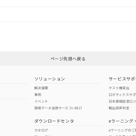
情報更新：
ログイン/会員登録
適合状況については、「カスタマーサポートセンタ お客様相談室」または貴
みください。
非含有証明書
※3
ページ先頭へ戻る
ダウンロードはこちら
ソリューション
サービスサポ
解決提案
テスト機貸出
事例
ロボティクスサ
イベント
日本語相談窓口
現場データ活用サービスi-BELT
輸出該非判定
I)
PBBs
PBDEs
DBP
ダウンロードセンタ
eラーニング
カタログ
eラーニングのご