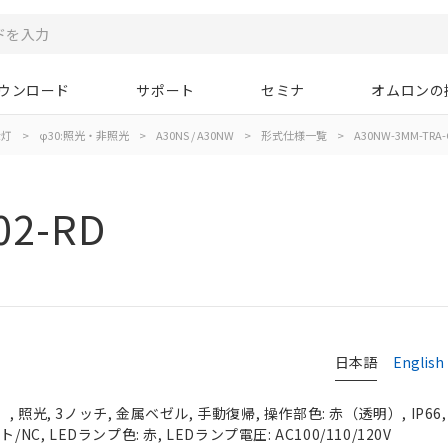
ウンロード
サポート
セミナ
オムロンの
示灯
>
φ30:照光・非照光
>
A30NS / A30NW
>
形式仕様一覧
>
A30NW-3MM-TRA-
02-RD
日本語
English
 照光, 3ノッチ, 金属ベゼル, 手動復帰, 操作部色: 赤（透明）, IP66
NC, LEDランプ色: 赤, LEDランプ電圧: AC100/110/120V