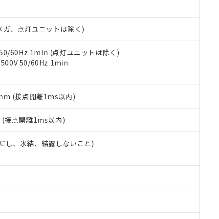
日時点で非含有を証明するもので、過去に遡って非含有を証明するも
令のフタル酸エステル類４物質の対応では、対応完了までの期間は出
備考欄に対応日を記載しておりました。
00Vメガ、点灯ユニットは除く)
品への在庫切替を完了していることから、特段のことがない限り、20
す。
 50/60Hz 1min (点灯ユニットは除く)
0V 50/60Hz 1min
5mm (接点開離1ms以内)
2
(接点開離1ms以内)
 (ただし、氷結、結露しないこと)