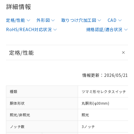
詳細情報
定格/性能
外形図
取りつけ穴加工図
CAD
RoHS/REACH対応状況
規格認証/適合状況
定格/性能
情報更新：2026/05/21
種類
ツマミ形セレクタスイッチ
胴体形状
丸胴形(φ30mm)
照光/非照光
照光
ノッチ数
3ノッチ