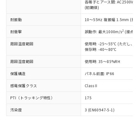
類(PBB) 1000ppm以下、ポリ臭化ジフェニルエーテル類
各端子とアース間: AC2500V 50/
Cr(Ⅵ)(六価クロム) : 1000ppm、 PBBs(ポリ臭化ビフェ
とります。
了承ください。
(PBDE) 1000ppm以下、フタル酸ビス(2-エチルヘキシ
○
一定数以上の在庫あり
ニル類) : 1000ppm、 PBDEs(ポリ臭化ジフェニルエーテ
(初期値)
当社は規制貨物を破棄する場合は、完
ル) (DEHP)(別名：DOP) 1000ppm以下、フタル酸ブチ
正式な納期状況および標準価格はお客
ル類) : 1000ppm、
ルベンジル（BBP） 1000ppm以下、フタル酸ジブチル
全に破砕するなど、違法に輸出されな
DBP(フタル酸ジブチル) : 1000ppm、 DIBP(フタル酸ジ
様のお取引先、またはお客様担当のオ
耐振動
10～55Hz 複振幅 1.5mm (接
（DBP） 1000ppm以下、フタル酸ジイソブチル
イソブチル) : 1000ppm、 BBP(フタル酸ブチルベンジ
△
一定数には満たないが在庫あり
いよう必要な手段を講じます。
ムロン制御機器販売店・当社販売員に
(DIBP) 1000ppm以下
ル) : 1000ppm、
当社は貴社製品を、核兵器、ミサイ
但し、RoHS指令で産業用監視および制御機器に対する
DEHP(フタル酸ビス(2-エチルヘキシル)) : 1000ppm
ご相談ください。
2
耐衝撃
誤動作: 最大1000m/s
(接点開
適用除外項目は除く。
ル、化学兵器、生物兵器またはその他
－
在庫なし(最新の在庫状況につ
オムロン制御機器販売店や当社販売拠
フタル酸エステル類の４物質については閾値を超える意
武器並びにこれらの製造装置等に一切
いては、お客様のお取引先、ま
図的な使用がないことを確認しています。
点は「
販売ネットワーク
」をご確認
周囲温度範囲
使用時: -25～55℃ (ただし
※2 環境保護使用期限
使用いたしません。
たはお客様担当のオムロン制御
保存時: -40～80℃
ください。
当社は、貴社製品を第三者に販売する
機器販売店・当社販売員にご確
在庫状況および標準価格結果を当社の
※2 対応予定月
「ｅ」：有害物質（10物質）のすべてが基
場合は、上記1、2および3の内容を当
周囲湿度範囲
使用時: 35～85%RH
認ください)
事前の承諾なく第三者に漏洩または開
準値以下であることを示します。
該第三者に通知します。また当社は、
示しないようお願いします。
部品在庫の切り替え状況などにより、予定
「10」：通常の使用状況下において有害物
保護構造
パネル前面: IP66
販売先および販売に係わる関係者が違
マイパーツ機能（部品リスト作成サー
空
受注生産機種、また在庫状況の
月が前後することがあります。
質が外部に漏えいし、環境に深刻な影響を
法に輸出するおそれがある場合は、取
ビス）をご利用いただくには、I-Web
白
情報を公開していない機種
感電保護クラス
Class II
及ぼさない年数を意味します。
り引きをいたしません。
メンバーズにご登録されている必要が
「－」：未確認です。当社販売部門へお問
あります。
PTI（トラッキング特性）
175
い合わせください。
お客様が当ウェブサイト上で当社にご
※3 非含有証明書ダウンロード
登録された部品リストについて、当社
汚染度
3 (EN60947-5-1)
および当社の共同利用者が、当社の製
下記の非含有証明書をダウンロードするこ
品・サービスに関するお客様との取
とができます。
合意する
キャンセル
引・商談に必要な範囲で利用すること
をご了承ください。