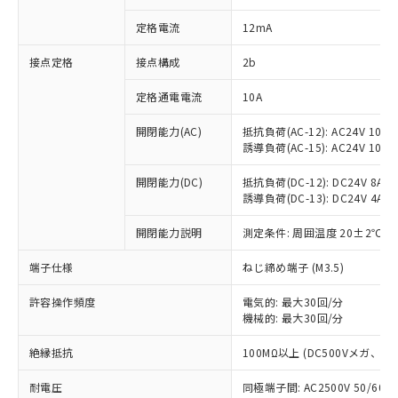
対応済み：EU RoHS指令（10物質）の
定格電流
12mA
非含有に対応した製品が提供可能な商品で
す。
接点定格
接点構成
2b
対応予定：EU RoHS指令（10物質）の非含
ご利用条件
有に対応した製品に切り替える予定のある
定格通電電流
10A
商品です。
対応予定なし：EU RoHS指令（10物質）の
開閉能力(AC)
抵抗負荷(AC-12): AC24V 10A/A
以下の条件をお読みいただき、同意のうえ
非含有に非対応の商品で、対応品を出す予
誘導負荷(AC-15): AC24V 10A/AC
ご利用ください。
定はありません。
調査・確認中：EU RoHS指令（10物質）の
開閉能力(DC)
抵抗負荷(DC-12): DC24V 8A/DC
本サービスは、当社制御機器事業取扱
※1 中国RoHS○×表
非含有の対応状況を調査中または確認中の
誘導負荷(DC-13): DC24V 4A/DC
商品の当社在庫状況および標準価格
商品です。
(税抜)を提供させていただくもので
「○」：最大均質材料含有率が中国RoHSの
開閉能力説明
測定条件: 周囲温度 20±2℃、
非該当品：ライセンス料など無形物で、有
す。
基準値以下であることを示します。
害物質有無と関係のない商品です。
当社制御機器事業取扱商品の中には、
端子仕様
ねじ締め端子 (M3.5)
「×」：最大均質材料含有率が中国RoHSの
仕入先様の事情により、非含有部品として
本サービスの対象外となる商品もある
基準値を超えていることを示します。
いたものが、含有品と判明した場合などや
当社は、これら貴社製品のうち、外国
ことをご了承ください。
許容操作頻度
電気的: 最大30回/分
「－」：未確認です。当社販売部門へお問
むを得ず変更することがあります。
為替および外国貿易法に定める商品
在庫状況および標準価格照会結果は、
機械的: 最大30回/分
い合わせください。
（以下｢規制貨物等」という）を輸出
記載している更新日時点での社内デー
*EU RoHS指令（10物質）：
または国外への提供する場合は、日本
絶縁抵抗
100MΩ以上 (DC500Vメガ、
記
タに基づき作成されるものであり、閲
説明
鉛(Pb) 1000ppm以下、 水銀(Hg) 1000ppm以下、 カド
*中国RoHS10物質の基準値 (GB/T26572)：
国政府の輸出許可(または役務取引許
号
覧された時点での実際の在庫および標
ミウム(Cd) 100ppm以下、
Pb(鉛) :1000ppm、 Hg(水銀) : 1000ppm、 Cd(カドミウ
可)を取得するなどの必要な手続きを
耐電圧
同極端子間: AC2500V 50/60
六価クロム(Cr(Ⅵ)) 1000ppm以下、ポリ臭化ビフェニル
ム) : 100ppm、
準価格とは異なる場合があることをご