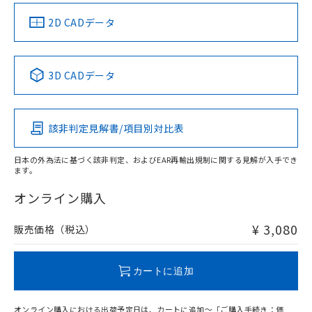
中国 RoHS
注意事項・凡例
2D CADデータ
中国 RoHS表
※1 ※2
3D CADデータ
Pb
Hg
Cd
Cr(VI)
該非判定見解書/項目別対比表
X
O
O
O
日本の外為法に基づく該非判定、およびEAR再輸出規制に関する見解が入手でき
ます。
"対応済み"や非含有の記載がされた商品であっても、流通
在庫等で未対応品が混在する可能性があります。
オンライン購入
非含有品が必要な際は、弊社営業部門もしくは販売店へお
問い合わせください。
¥ 3,080
販売価格（税込）
この製品のRoHS/REACH対応状況ページへ
カートに追加
オンライン購入における出荷予定日は、カートに追加～「ご購入手続き：価