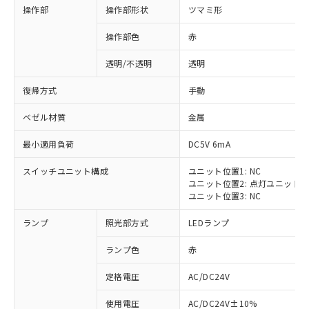
操作部
操作部形状
ツマミ形
操作部色
赤
透明/不透明
透明
復帰方式
手動
ベゼル材質
金属
最小適用負荷
DC5V 6mA
スイッチユニット構成
ユニット位置1: NC
ユニット位置2: 点灯ユニット
ユニット位置3: NC
ランプ
照光部方式
LEDランプ
ランプ色
赤
定格電圧
AC/DC24V
※1 対応状況
使用電圧
AC/DC24V±10%