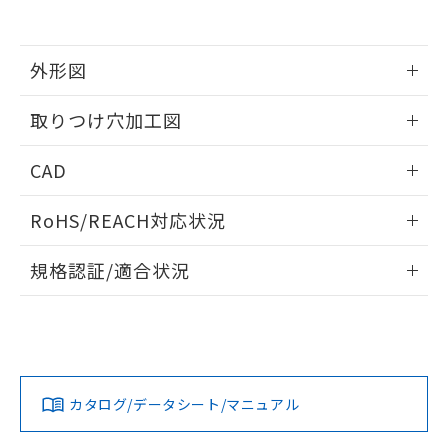
EU RoHS指令（10物質）の非含有証明書
※当社の共同利用者とは、
"個人情報
51物質の非含有証明書（当社基準）
の共同利用に関して"
の「1.共同利
※本証明書は発行日時点で非含有を証明す
用者の範囲」に記載されている法人を
るもので、過去に遡って非含有を証明する
外形図
指します。
ものではありません。
また、RoHS指令のフタル酸エステル類４
情報更新：2026/05/21
取りつけ穴加工図
物質の対応では、対応完了までの期間は出
荷製品に未対応品が混在することから備考
情報更新：2026/05/21
CAD
欄に対応日を記載しておりました。
既に当社にて対応品への在庫切替を完了
ログイン/会員登録いただくと、CADデータをダウンロー
していることから、特段のことがない限
RoHS/REACH対応状況
ドすることができます。
り、2022年1月12日より割愛しておりま
す。
情報更新：2026/7/29
規格認証/適合状況
ログイン/会員登録
EU RoHS
注意事項・凡例
A30NW-3MM-TRA-G202-RCについての規格認証/適合状況に
ついては、「カスタマーサポートセンタ お客様相談室」また
は貴社担当オムロン営業員または販売店にお問い合わせくだ
対応状況
対応予定月
※1
※2
さい。
ダウンロードデータをご利用いただく前に、以下を必ずお読
みください。
カタログ/データシート/マニュアル
対応済み
ソフトウェアの使用条件
お問い合わせ