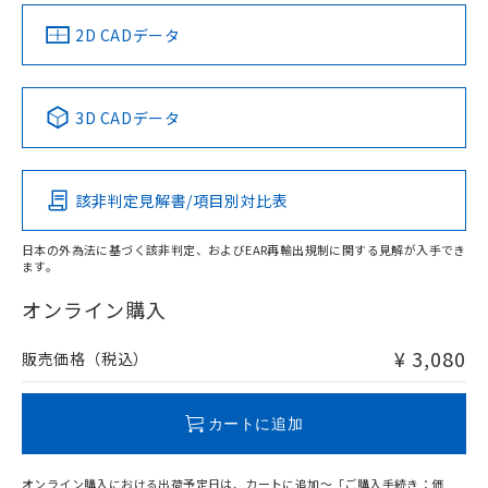
中国 RoHS
注意事項・凡例
2D CADデータ
中国 RoHS表
※1 ※2
3D CADデータ
Pb
Hg
Cd
Cr(VI)
該非判定見解書/項目別対比表
X
O
O
O
日本の外為法に基づく該非判定、およびEAR再輸出規制に関する見解が入手でき
ます。
"対応済み"や非含有の記載がされた商品であっても、流通
在庫等で未対応品が混在する可能性があります。
オンライン購入
非含有品が必要な際は、弊社営業部門もしくは販売店へお
問い合わせください。
¥ 3,080
販売価格（税込）
この製品のRoHS/REACH対応状況ページへ
カートに追加
オンライン購入における出荷予定日は、カートに追加～「ご購入手続き：価