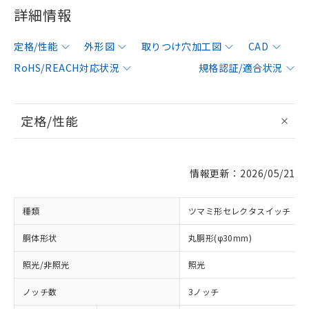
詳細情報
定格/性能
外形図
取りつけ穴加工図
CAD
RoHS/REACH対応状況
規格認証/適合状況
定格/性能
情報更新：2026/05/21
種類
ツマミ形セレクタスイッチ
胴体形状
丸胴形(φ30mm)
照光/非照光
照光
ノッチ数
3ノッチ