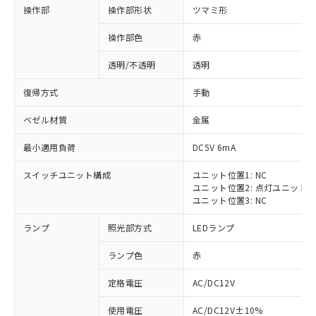
操作部
操作部形状
ツマミ形
操作部色
赤
透明/不透明
透明
復帰方式
手動
ベゼル材質
金属
最小適用負荷
DC5V 6mA
スイッチユニット構成
ユニット位置1: NC
ユニット位置2: 点灯ユニット
ユニット位置3: NC
ランプ
照光部方式
LEDランプ
ランプ色
赤
定格電圧
AC/DC12V
※1 対応状況
使用電圧
AC/DC12V±10%