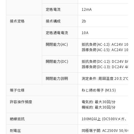
対応済み：EU RoHS指令（10物質）の
定格電流
12mA
非含有に対応した製品が提供可能な商品で
す。
接点定格
接点構成
2b
対応予定：EU RoHS指令（10物質）の非含
ご利用条件
有に対応した製品に切り替える予定のある
定格通電電流
10A
商品です。
対応予定なし：EU RoHS指令（10物質）の
開閉能力(AC)
抵抗負荷(AC-12): AC24V 10A/A
以下の条件をお読みいただき、同意のうえ
非含有に非対応の商品で、対応品を出す予
誘導負荷(AC-15): AC24V 10A/AC
ご利用ください。
定はありません。
調査・確認中：EU RoHS指令（10物質）の
開閉能力(DC)
抵抗負荷(DC-12): DC24V 8A/DC
本サービスは、当社制御機器事業取扱
※1 中国RoHS○×表
非含有の対応状況を調査中または確認中の
誘導負荷(DC-13): DC24V 4A/DC
商品の当社在庫状況および標準価格
商品です。
(税抜)を提供させていただくもので
「○」：最大均質材料含有率が中国RoHSの
開閉能力説明
測定条件: 周囲温度 20±2℃、
非該当品：ライセンス料など無形物で、有
す。
基準値以下であることを示します。
害物質有無と関係のない商品です。
当社制御機器事業取扱商品の中には、
端子仕様
ねじ締め端子 (M3.5)
「×」：最大均質材料含有率が中国RoHSの
仕入先様の事情により、非含有部品として
本サービスの対象外となる商品もある
基準値を超えていることを示します。
いたものが、含有品と判明した場合などや
当社は、これら貴社製品のうち、外国
ことをご了承ください。
許容操作頻度
電気的: 最大30回/分
「－」：未確認です。当社販売部門へお問
むを得ず変更することがあります。
為替および外国貿易法に定める商品
在庫状況および標準価格照会結果は、
機械的: 最大30回/分
い合わせください。
（以下｢規制貨物等」という）を輸出
記載している更新日時点での社内デー
*EU RoHS指令（10物質）：
または国外への提供する場合は、日本
絶縁抵抗
100MΩ以上 (DC500Vメガ、
記
タに基づき作成されるものであり、閲
説明
鉛(Pb) 1000ppm以下、 水銀(Hg) 1000ppm以下、 カド
*中国RoHS10物質の基準値 (GB/T26572)：
国政府の輸出許可(または役務取引許
号
覧された時点での実際の在庫および標
ミウム(Cd) 100ppm以下、
Pb(鉛) :1000ppm、 Hg(水銀) : 1000ppm、 Cd(カドミウ
可)を取得するなどの必要な手続きを
耐電圧
同極端子間: AC2500V 50/60
六価クロム(Cr(Ⅵ)) 1000ppm以下、ポリ臭化ビフェニル
ム) : 100ppm、
準価格とは異なる場合があることをご