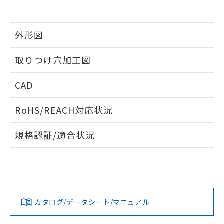
EU RoHS指令（10物質）の非含有証明書
※当社の共同利用者とは、
"個人情報
51物質の非含有証明書（当社基準）
の共同利用に関して"
の「1.共同利
※本証明書は発行日時点で非含有を証明す
用者の範囲」に記載されている法人を
るもので、過去に遡って非含有を証明する
外形図
指します。
ものではありません。
また、RoHS指令のフタル酸エステル類４
情報更新：2026/05/21
取りつけ穴加工図
物質の対応では、対応完了までの期間は出
荷製品に未対応品が混在することから備考
情報更新：2026/05/21
CAD
欄に対応日を記載しておりました。
既に当社にて対応品への在庫切替を完了
ログイン/会員登録いただくと、CADデータをダウンロー
していることから、特段のことがない限
RoHS/REACH対応状況
ドすることができます。
り、2022年1月12日より割愛しておりま
す。
情報更新：2026/7/29
規格認証/適合状況
ログイン/会員登録
EU RoHS
注意事項・凡例
A30NW-3MM-TRA-G202-RBについての規格認証/適合状況に
ついては、「カスタマーサポートセンタ お客様相談室」また
は貴社担当オムロン営業員または販売店にお問い合わせくだ
対応状況
対応予定月
※1
※2
さい。
ダウンロードデータをご利用いただく前に、以下を必ずお読
みください。
カタログ/データシート/マニュアル
対応済み
ソフトウェアの使用条件
お問い合わせ