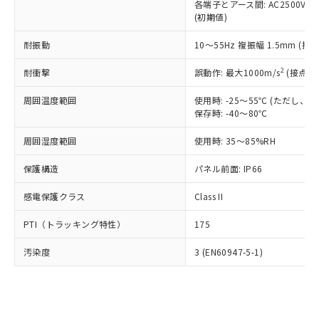
類(PBB) 1000ppm以下、ポリ臭化ジフェニルエーテル類
各端子とアース間: AC2500V 50/
Cr(Ⅵ)(六価クロム) : 1000ppm、 PBBs(ポリ臭化ビフェ
とります。
了承ください。
(PBDE) 1000ppm以下、フタル酸ビス(2-エチルヘキシ
○
一定数以上の在庫あり
ニル類) : 1000ppm、 PBDEs(ポリ臭化ジフェニルエーテ
(初期値)
当社は規制貨物を破棄する場合は、完
ル) (DEHP)(別名：DOP) 1000ppm以下、フタル酸ブチ
正式な納期状況および標準価格はお客
ル類) : 1000ppm、
ルベンジル（BBP） 1000ppm以下、フタル酸ジブチル
全に破砕するなど、違法に輸出されな
DBP(フタル酸ジブチル) : 1000ppm、 DIBP(フタル酸ジ
様のお取引先、またはお客様担当のオ
耐振動
10～55Hz 複振幅 1.5mm (接
（DBP） 1000ppm以下、フタル酸ジイソブチル
イソブチル) : 1000ppm、 BBP(フタル酸ブチルベンジ
△
一定数には満たないが在庫あり
いよう必要な手段を講じます。
ムロン制御機器販売店・当社販売員に
(DIBP) 1000ppm以下
ル) : 1000ppm、
当社は貴社製品を、核兵器、ミサイ
但し、RoHS指令で産業用監視および制御機器に対する
DEHP(フタル酸ビス(2-エチルヘキシル)) : 1000ppm
ご相談ください。
2
耐衝撃
誤動作: 最大1000m/s
(接点開
適用除外項目は除く。
ル、化学兵器、生物兵器またはその他
－
在庫なし(最新の在庫状況につ
オムロン制御機器販売店や当社販売拠
フタル酸エステル類の４物質については閾値を超える意
武器並びにこれらの製造装置等に一切
いては、お客様のお取引先、ま
図的な使用がないことを確認しています。
点は「
販売ネットワーク
」をご確認
周囲温度範囲
使用時: -25～55℃ (ただし
※2 環境保護使用期限
使用いたしません。
たはお客様担当のオムロン制御
保存時: -40～80℃
ください。
当社は、貴社製品を第三者に販売する
機器販売店・当社販売員にご確
在庫状況および標準価格結果を当社の
※2 対応予定月
「ｅ」：有害物質（10物質）のすべてが基
場合は、上記1、2および3の内容を当
周囲湿度範囲
使用時: 35～85%RH
認ください)
事前の承諾なく第三者に漏洩または開
準値以下であることを示します。
該第三者に通知します。また当社は、
示しないようお願いします。
部品在庫の切り替え状況などにより、予定
「10」：通常の使用状況下において有害物
保護構造
パネル前面: IP66
販売先および販売に係わる関係者が違
マイパーツ機能（部品リスト作成サー
空
受注生産機種、また在庫状況の
月が前後することがあります。
質が外部に漏えいし、環境に深刻な影響を
法に輸出するおそれがある場合は、取
ビス）をご利用いただくには、I-Web
白
情報を公開していない機種
感電保護クラス
Class II
及ぼさない年数を意味します。
り引きをいたしません。
メンバーズにご登録されている必要が
「－」：未確認です。当社販売部門へお問
あります。
PTI（トラッキング特性）
175
い合わせください。
お客様が当ウェブサイト上で当社にご
※3 非含有証明書ダウンロード
登録された部品リストについて、当社
汚染度
3 (EN60947-5-1)
および当社の共同利用者が、当社の製
下記の非含有証明書をダウンロードするこ
品・サービスに関するお客様との取
とができます。
合意する
キャンセル
引・商談に必要な範囲で利用すること
をご了承ください。