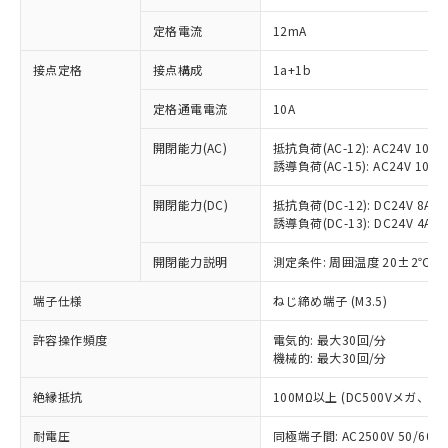
定格電流
12mA
接点定格
接点構成
1a+1b
※1 対応状況
定格通電電流
10A
対応済み：EU RoHS指令（10物質）の
開閉能力(AC)
抵抗負荷(AC-12): AC24V 10A/A
非含有に対応した製品が提供可能な商品で
誘導負荷(AC-15): AC24V 10A/AC
す。
対応予定：EU RoHS指令（10物質）の非含
開閉能力(DC)
抵抗負荷(DC-12): DC24V 8A/DC
ご利用条件
有に対応した製品に切り替える予定のある
誘導負荷(DC-13): DC24V 4A/DC
商品です。
対応予定なし：EU RoHS指令（10物質）の
開閉能力説明
測定条件: 周囲温度 20±2℃、
以下の条件をお読みいただき、同意のうえ
非含有に非対応の商品で、対応品を出す予
ご利用ください。
定はありません。
端子仕様
ねじ締め端子 (M3.5)
調査・確認中：EU RoHS指令（10物質）の
本サービスは、当社制御機器事業取扱
※1 中国RoHS○×表
許容操作頻度
電気的: 最大30回/分
非含有の対応状況を調査中または確認中の
商品の当社在庫状況および標準価格
機械的: 最大30回/分
商品です。
(税抜)を提供させていただくもので
「○」：最大均質材料含有率が中国RoHSの
非該当品：ライセンス料など無形物で、有
す。
絶縁抵抗
100MΩ以上 (DC500Vメガ、
基準値以下であることを示します。
害物質有無と関係のない商品です。
当社制御機器事業取扱商品の中には、
「×」：最大均質材料含有率が中国RoHSの
仕入先様の事情により、非含有部品として
耐電圧
同極端子間: AC2500V 50/60
本サービスの対象外となる商品もある
基準値を超えていることを示します。