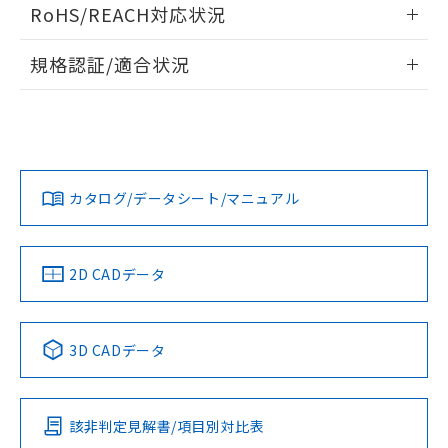
ログイン/会員登録いただくと、CADデータをダウンロー
RoHS/REACH対応状況
ドすることができます。
情報更新：2026/7/29
規格認証/適合状況
ログイン/会員登録
EU RoHS
注意事項・凡例
A30NW-3MM-TRA-G201-RCについての規格認証/適合状況に
ついては、「カスタマーサポートセンタ お客様相談室」また
は貴社担当オムロン営業員または販売店にお問い合わせくだ
対応状況
対応予定月
※1
※2
さい。
ダウンロードデータをご利用いただく前に、以下を必ずお読
みください。
カタログ/データシート/マニュアル
対応済み
ソフトウェアの使用条件
お問い合わせ
中国 RoHS
注意事項・凡例
2D CADデータ
中国 RoHS表
※1 ※2
3D CADデータ
Pb
Hg
Cd
Cr(VI)
該非判定見解書/項目別対比表
X
O
O
O