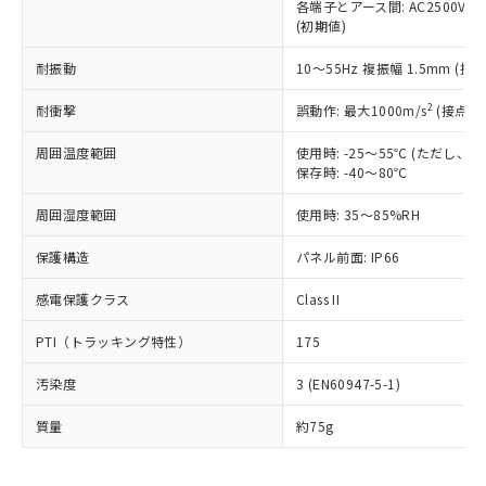
いたものが、含有品と判明した場合などや
当社は、これら貴社製品のうち、外国
各端子とアース間: AC2500V 50/
ことをご了承ください。
「－」：未確認です。当社販売部門へお問
むを得ず変更することがあります。
(初期値)
為替および外国貿易法に定める商品
在庫状況および標準価格照会結果は、
い合わせください。
（以下｢規制貨物等」という）を輸出
記載している更新日時点での社内デー
耐振動
10～55Hz 複振幅 1.5mm (接
*EU RoHS指令（10物質）：
または国外への提供する場合は、日本
記
タに基づき作成されるものであり、閲
説明
鉛(Pb) 1000ppm以下、 水銀(Hg) 1000ppm以下、 カド
*中国RoHS10物質の基準値 (GB/T26572)：
国政府の輸出許可(または役務取引許
号
覧された時点での実際の在庫および標
ミウム(Cd) 100ppm以下、
Pb(鉛) :1000ppm、 Hg(水銀) : 1000ppm、 Cd(カドミウ
2
耐衝撃
誤動作: 最大1000m/s
(接点開
可)を取得するなどの必要な手続きを
六価クロム(Cr(Ⅵ)) 1000ppm以下、ポリ臭化ビフェニル
ム) : 100ppm、
準価格とは異なる場合があることをご
類(PBB) 1000ppm以下、ポリ臭化ジフェニルエーテル類
Cr(Ⅵ)(六価クロム) : 1000ppm、 PBBs(ポリ臭化ビフェ
とります。
了承ください。
(PBDE) 1000ppm以下、フタル酸ビス(2-エチルヘキシ
周囲温度範囲
使用時: -25～55℃ (ただし
○
一定数以上の在庫あり
ニル類) : 1000ppm、 PBDEs(ポリ臭化ジフェニルエーテ
当社は規制貨物を破棄する場合は、完
ル) (DEHP)(別名：DOP) 1000ppm以下、フタル酸ブチ
正式な納期状況および標準価格はお客
ル類) : 1000ppm、
保存時: -40～80℃
ルベンジル（BBP） 1000ppm以下、フタル酸ジブチル
全に破砕するなど、違法に輸出されな
DBP(フタル酸ジブチル) : 1000ppm、 DIBP(フタル酸ジ
様のお取引先、またはお客様担当のオ
（DBP） 1000ppm以下、フタル酸ジイソブチル
イソブチル) : 1000ppm、 BBP(フタル酸ブチルベンジ
△
一定数には満たないが在庫あり
いよう必要な手段を講じます。
周囲湿度範囲
使用時: 35～85%RH
ムロン制御機器販売店・当社販売員に
(DIBP) 1000ppm以下
ル) : 1000ppm、
当社は貴社製品を、核兵器、ミサイ
但し、RoHS指令で産業用監視および制御機器に対する
DEHP(フタル酸ビス(2-エチルヘキシル)) : 1000ppm
ご相談ください。
適用除外項目は除く。
ル、化学兵器、生物兵器またはその他
保護構造
パネル前面: IP66
－
在庫なし(最新の在庫状況につ
オムロン制御機器販売店や当社販売拠
フタル酸エステル類の４物質については閾値を超える意
武器並びにこれらの製造装置等に一切
いては、お客様のお取引先、ま
図的な使用がないことを確認しています。
点は「
販売ネットワーク
」をご確認
※2 環境保護使用期限
感電保護クラス
Class II
使用いたしません。
たはお客様担当のオムロン制御
ください。
当社は、貴社製品を第三者に販売する
機器販売店・当社販売員にご確
在庫状況および標準価格結果を当社の
※2 対応予定月
PTI（トラッキング特性）
175
「ｅ」：有害物質（10物質）のすべてが基
場合は、上記1、2および3の内容を当
認ください)
事前の承諾なく第三者に漏洩または開
準値以下であることを示します。
該第三者に通知します。また当社は、
示しないようお願いします。
汚染度
3 (EN60947-5-1)
部品在庫の切り替え状況などにより、予定
「10」：通常の使用状況下において有害物
販売先および販売に係わる関係者が違
マイパーツ機能（部品リスト作成サー
空
受注生産機種、また在庫状況の
月が前後することがあります。
質が外部に漏えいし、環境に深刻な影響を
法に輸出するおそれがある場合は、取
ビス）をご利用いただくには、I-Web
白
情報を公開していない機種
質量
約75g
及ぼさない年数を意味します。
り引きをいたしません。
メンバーズにご登録されている必要が
「－」：未確認です。当社販売部門へお問
あります。
い合わせください。