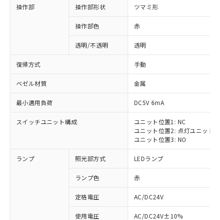
操作部
操作部形状
ツマミ形
操作部色
赤
透明/不透明
透明
復帰方式
手動
ベゼル材質
金属
最小適用負荷
DC5V 6mA
スイッチユニット構成
ユニット位置1: NC
ユニット位置2: 点灯ユニット
ユニット位置3: NO
ランプ
照光部方式
LEDランプ
ランプ色
赤
定格電圧
AC/DC24V
使用電圧
AC/DC24V±10%