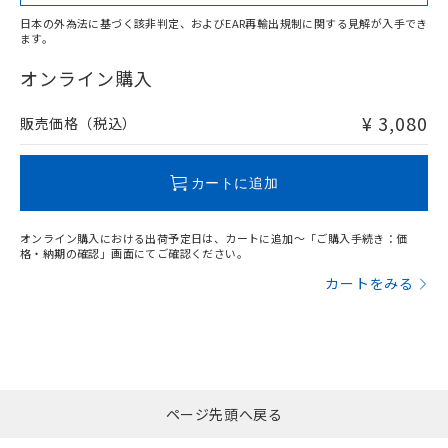
日本の外為法に基づく該非判定、およびEAR再輸出規制に関する見解が入手でき
ます。
"対応済み"や非含有の記載がされた商品であっても、流通
在庫等で未対応品が混在する可能性があります。
オンライン購入
非含有品が必要な際は、弊社営業部門もしくは販売店へお
問い合わせください。
¥ 3,080
販売価格（税込）
この製品のRoHS/REACH対応状況ページへ
カートに追加
オンライン購入における出荷予定日は、カートに追加～「ご購入手続き：価
格・納期の確認」画面にてご確認ください。
カートをみる
ページ先頭へ戻る