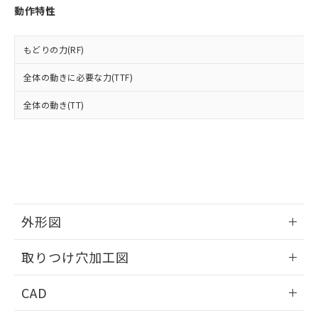
お客様が当ウェブサイト上で当社にご
動作特性
※3 非含有証明書ダウンロード
登録された部品リストについて、当社
および当社の共同利用者が、当社の製
下記の非含有証明書をダウンロードするこ
品・サービスに関するお客様との取
もどりの力(RF)
とができます。
合意する
キャンセル
引・商談に必要な範囲で利用すること
をご了承ください。
全体の動きに必要な力(TTF)
EU RoHS指令（10物質）の非含有証明書
※当社の共同利用者とは、
"個人情報
51物質の非含有証明書（当社基準）
全体の動き(TT)
の共同利用に関して"
の「1.共同利
※本証明書は発行日時点で非含有を証明す
用者の範囲」に記載されている法人を
るもので、過去に遡って非含有を証明する
指します。
ものではありません。
また、RoHS指令のフタル酸エステル類４
物質の対応では、対応完了までの期間は出
荷製品に未対応品が混在することから備考
欄に対応日を記載しておりました。
外形図
既に当社にて対応品への在庫切替を完了
していることから、特段のことがない限
情報更新：2026/05/21
り、2022年1月12日より割愛しておりま
取りつけ穴加工図
す。
情報更新：2026/05/21
CAD