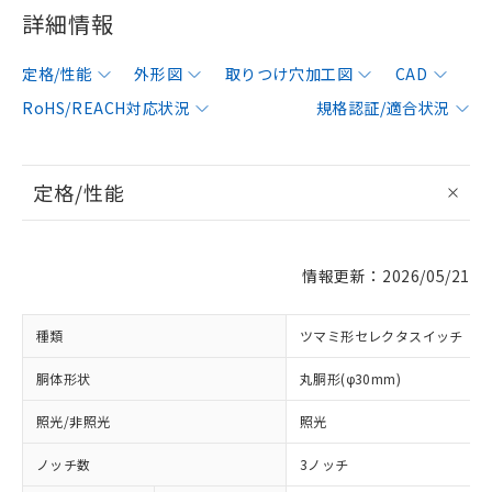
詳細情報
定格/性能
外形図
取りつけ穴加工図
CAD
RoHS/REACH対応状況
規格認証/適合状況
定格/性能
情報更新：2026/05/21
種類
ツマミ形セレクタスイッチ
胴体形状
丸胴形(φ30mm)
照光/非照光
照光
ノッチ数
3ノッチ