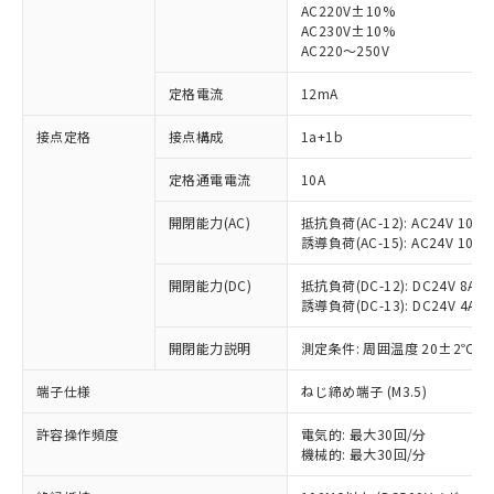
AC220V±10%
AC230V±10%
AC220～250V
定格電流
12mA
※1 対応状況
接点定格
接点構成
1a+1b
対応済み：EU RoHS指令（10物質）の
定格通電電流
10A
非含有に対応した製品が提供可能な商品で
す。
開閉能力(AC)
抵抗負荷(AC-12): AC24V 10A/A
誘導負荷(AC-15): AC24V 10A/AC
対応予定：EU RoHS指令（10物質）の非含
ご利用条件
有に対応した製品に切り替える予定のある
開閉能力(DC)
抵抗負荷(DC-12): DC24V 8A/DC
商品です。
誘導負荷(DC-13): DC24V 4A/DC
対応予定なし：EU RoHS指令（10物質）の
以下の条件をお読みいただき、同意のうえ
非含有に非対応の商品で、対応品を出す予
開閉能力説明
測定条件: 周囲温度 20±2℃、
ご利用ください。
定はありません。
調査・確認中：EU RoHS指令（10物質）の
端子仕様
ねじ締め端子 (M3.5)
本サービスは、当社制御機器事業取扱
※1 中国RoHS○×表
非含有の対応状況を調査中または確認中の
商品の当社在庫状況および標準価格
商品です。
許容操作頻度
電気的: 最大30回/分
(税抜)を提供させていただくもので
「○」：最大均質材料含有率が中国RoHSの
非該当品：ライセンス料など無形物で、有
機械的: 最大30回/分
す。
基準値以下であることを示します。
害物質有無と関係のない商品です。
当社制御機器事業取扱商品の中には、