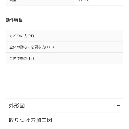
「－」：未確認です。当社販売部門へお問
あります。
い合わせください。
お客様が当ウェブサイト上で当社にご
※3 非含有証明書ダウンロード
登録された部品リストについて、当社
動作特性
および当社の共同利用者が、当社の製
下記の非含有証明書をダウンロードするこ
品・サービスに関するお客様との取
とができます。
合意する
キャンセル
引・商談に必要な範囲で利用すること
もどりの力(RF)
をご了承ください。
EU RoHS指令（10物質）の非含有証明書
※当社の共同利用者とは、
"個人情報
全体の動きに必要な力(TTF)
51物質の非含有証明書（当社基準）
の共同利用に関して"
の「1.共同利
※本証明書は発行日時点で非含有を証明す
用者の範囲」に記載されている法人を
全体の動き(TT)
るもので、過去に遡って非含有を証明する
指します。
ものではありません。
また、RoHS指令のフタル酸エステル類４
物質の対応では、対応完了までの期間は出
荷製品に未対応品が混在することから備考
欄に対応日を記載しておりました。
既に当社にて対応品への在庫切替を完了
していることから、特段のことがない限
外形図
り、2022年1月12日より割愛しておりま
す。
情報更新：2026/05/21
取りつけ穴加工図