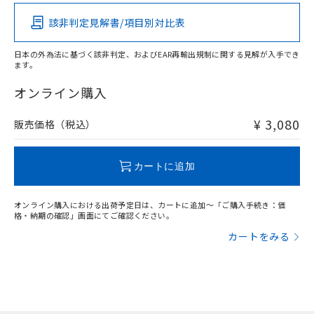
該非判定見解書/項目別対比表
O
O
O
O
日本の外為法に基づく該非判定、およびEAR再輸出規制に関する見解が入手でき
ます。
"対応済み"や非含有の記載がされた商品であっても、流通
在庫等で未対応品が混在する可能性があります。
オンライン購入
非含有品が必要な際は、弊社営業部門もしくは販売店へお
問い合わせください。
¥ 3,080
販売価格（税込）
この製品のRoHS/REACH対応状況ページへ
カートに追加
オンライン購入における出荷予定日は、カートに追加～「ご購入手続き：価
格・納期の確認」画面にてご確認ください。
カートをみる