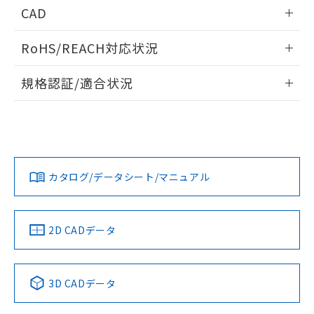
情報更新：2026/05/21
CAD
ログイン/会員登録いただくと、CADデータをダウンロー
RoHS/REACH対応状況
ドすることができます。
情報更新：2026/7/29
規格認証/適合状況
ログイン/会員登録
EU RoHS
注意事項・凡例
A30NW-3MM-TRA-G102-REについての規格認証/適合状況に
ついては、「カスタマーサポートセンタ お客様相談室」また
は貴社担当オムロン営業員または販売店にお問い合わせくだ
対応状況
対応予定月
※1
※2
さい。
ダウンロードデータをご利用いただく前に、以下を必ずお読
みください。
カタログ/データシート/マニュアル
対応済み
ソフトウェアの使用条件
お問い合わせ
中国 RoHS
注意事項・凡例
2D CADデータ
中国 RoHS表
※1 ※2
3D CADデータ
Pb
Hg
Cd
Cr(VI)