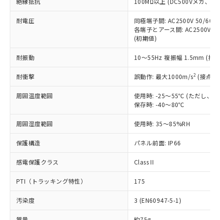
「×」：最大均質材料含有率が中国RoHSの
絶縁抵抗
100MΩ以上 (DC500Vメガ、
仕入先様の事情により、非含有部品として
本サービスの対象外となる商品もある
基準値を超えていることを示します。
いたものが、含有品と判明した場合などや
当社は、これら貴社製品のうち、外国
ことをご了承ください。
耐電圧
同極端子間: AC2500V 50/60
「－」：未確認です。当社販売部門へお問
むを得ず変更することがあります。
為替および外国貿易法に定める商品
在庫状況および標準価格照会結果は、
各端子とアース間: AC2500V 50/
い合わせください。
（以下｢規制貨物等」という）を輸出
(初期値)
記載している更新日時点での社内デー
*EU RoHS指令（10物質）：
または国外への提供する場合は、日本
記
タに基づき作成されるものであり、閲
説明
鉛(Pb) 1000ppm以下、 水銀(Hg) 1000ppm以下、 カド
*中国RoHS10物質の基準値 (GB/T26572)：
国政府の輸出許可(または役務取引許
耐振動
10～55Hz 複振幅 1.5mm (接
号
覧された時点での実際の在庫および標
ミウム(Cd) 100ppm以下、
Pb(鉛) :1000ppm、 Hg(水銀) : 1000ppm、 Cd(カドミウ
可)を取得するなどの必要な手続きを
六価クロム(Cr(Ⅵ)) 1000ppm以下、ポリ臭化ビフェニル
ム) : 100ppm、
準価格とは異なる場合があることをご
類(PBB) 1000ppm以下、ポリ臭化ジフェニルエーテル類
Cr(Ⅵ)(六価クロム) : 1000ppm、 PBBs(ポリ臭化ビフェ
2
耐衝撃
誤動作: 最大1000m/s
(接点開
とります。
了承ください。
(PBDE) 1000ppm以下、フタル酸ビス(2-エチルヘキシ
○
一定数以上の在庫あり
ニル類) : 1000ppm、 PBDEs(ポリ臭化ジフェニルエーテ
当社は規制貨物を破棄する場合は、完
ル) (DEHP)(別名：DOP) 1000ppm以下、フタル酸ブチ
正式な納期状況および標準価格はお客
ル類) : 1000ppm、
周囲温度範囲
使用時: -25～55℃ (ただし
ルベンジル（BBP） 1000ppm以下、フタル酸ジブチル
全に破砕するなど、違法に輸出されな
DBP(フタル酸ジブチル) : 1000ppm、 DIBP(フタル酸ジ
様のお取引先、またはお客様担当のオ
（DBP） 1000ppm以下、フタル酸ジイソブチル
保存時: -40～80℃
イソブチル) : 1000ppm、 BBP(フタル酸ブチルベンジ
△
一定数には満たないが在庫あり
いよう必要な手段を講じます。
ムロン制御機器販売店・当社販売員に
(DIBP) 1000ppm以下
ル) : 1000ppm、
当社は貴社製品を、核兵器、ミサイ
但し、RoHS指令で産業用監視および制御機器に対する
DEHP(フタル酸ビス(2-エチルヘキシル)) : 1000ppm
ご相談ください。
周囲湿度範囲
使用時: 35～85%RH
適用除外項目は除く。
ル、化学兵器、生物兵器またはその他
－
在庫なし(最新の在庫状況につ
オムロン制御機器販売店や当社販売拠
フタル酸エステル類の４物質については閾値を超える意
武器並びにこれらの製造装置等に一切
いては、お客様のお取引先、ま
図的な使用がないことを確認しています。
点は「
販売ネットワーク
」をご確認
保護構造
パネル前面: IP66
※2 環境保護使用期限
使用いたしません。
たはお客様担当のオムロン制御
ください。
当社は、貴社製品を第三者に販売する
機器販売店・当社販売員にご確
感電保護クラス
Class II
在庫状況および標準価格結果を当社の
※2 対応予定月
「ｅ」：有害物質（10物質）のすべてが基
場合は、上記1、2および3の内容を当
認ください)
事前の承諾なく第三者に漏洩または開
準値以下であることを示します。
該第三者に通知します。また当社は、
PTI（トラッキング特性）
175
示しないようお願いします。
部品在庫の切り替え状況などにより、予定
「10」：通常の使用状況下において有害物
販売先および販売に係わる関係者が違
マイパーツ機能（部品リスト作成サー
空
受注生産機種、また在庫状況の
月が前後することがあります。
質が外部に漏えいし、環境に深刻な影響を
汚染度
3 (EN60947-5-1)
法に輸出するおそれがある場合は、取
ビス）をご利用いただくには、I-Web
白
情報を公開していない機種
及ぼさない年数を意味します。
り引きをいたしません。
メンバーズにご登録されている必要が
質量
約75g