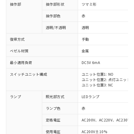
操作部
操作部形状
ツマミ形
操作部色
赤
透明/不透明
透明
復帰方式
手動
ベゼル材質
金属
最小適用負荷
DC5V 6mA
スイッチユニット構成
ユニット位置1: NO
ユニット位置2: 点灯ユニット
ユニット位置3: NC
ランプ
照光部方式
LEDランプ
ランプ色
赤
定格電圧
AC200V、AC220V、AC230V、
使用電圧
AC200V±10%