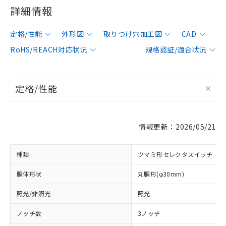
詳細情報
定格/性能
外形図
取りつけ穴加工図
CAD
RoHS/REACH対応状況
規格認証/適合状況
定格/性能
情報更新：2026/05/21
種類
ツマミ形セレクタスイッチ
胴体形状
丸胴形(φ30mm)
照光/非照光
照光
ノッチ数
3ノッチ