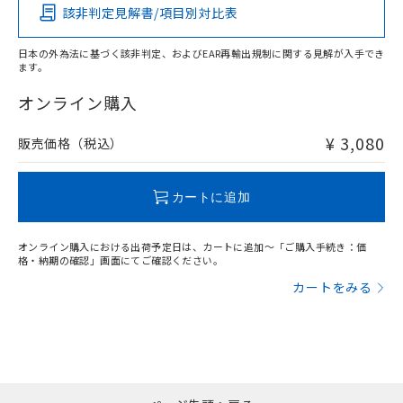
該非判定見解書/項目別対比表
O
O
O
O
日本の外為法に基づく該非判定、およびEAR再輸出規制に関する見解が入手でき
ます。
"対応済み"や非含有の記載がされた商品であっても、流通
在庫等で未対応品が混在する可能性があります。
オンライン購入
非含有品が必要な際は、弊社営業部門もしくは販売店へお
問い合わせください。
¥ 3,080
販売価格（税込）
この製品のRoHS/REACH対応状況ページへ
カートに追加
オンライン購入における出荷予定日は、カートに追加～「ご購入手続き：価
格・納期の確認」画面にてご確認ください。
カートをみる