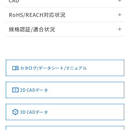
CAD
ログイン/会員登録いただくと、CADデータをダウンロー
RoHS/REACH対応状況
ドすることができます。
情報更新：2026/7/29
規格認証/適合状況
ログイン/会員登録
EU RoHS
注意事項・凡例
A30NW-3MM-TRA-G102-RDについての規格認証/適合状況に
ついては、「カスタマーサポートセンタ お客様相談室」また
は貴社担当オムロン営業員または販売店にお問い合わせくだ
対応状況
対応予定月
※1
※2
さい。
ダウンロードデータをご利用いただく前に、以下を必ずお読
みください。
カタログ/データシート/マニュアル
対応済み
ソフトウェアの使用条件
お問い合わせ
中国 RoHS
注意事項・凡例
2D CADデータ
中国 RoHS表
※1 ※2
3D CADデータ
Pb
Hg
Cd
Cr(VI)