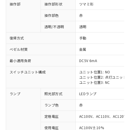
操作部
操作部形状
ツマミ形
操作部色
赤
透明/不透明
透明
復帰方式
手動
ベゼル材質
金属
最小適用負荷
DC5V 6mA
スイッチユニット構成
ユニット位置1: NO
ユニット位置2: 点灯ユニット
ユニット位置3: NC
ランプ
照光部方式
LEDランプ
ランプ色
赤
定格電圧
AC100V、AC110V、AC120V
使用電圧
AC100V±10%