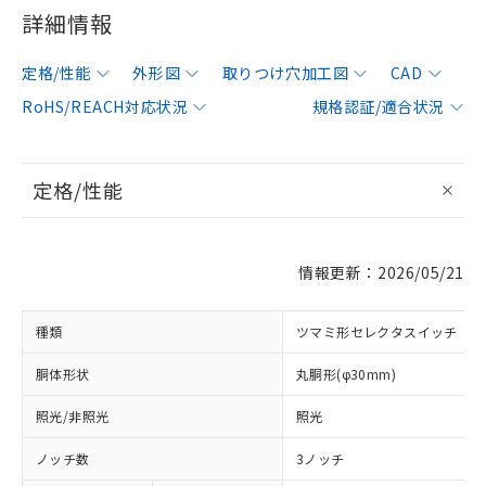
詳細情報
定格/性能
外形図
取りつけ穴加工図
CAD
RoHS/REACH対応状況
規格認証/適合状況
定格/性能
情報更新：2026/05/21
種類
ツマミ形セレクタスイッチ
胴体形状
丸胴形(φ30mm)
照光/非照光
照光
ノッチ数
3ノッチ