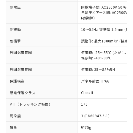
本サービスの対象外となる商品もある
基準値を超えていることを示します。
いたものが、含有品と判明した場合などや
当社は、これら貴社製品のうち、外国
耐電圧
同極端子間: AC2500V 50/60
ことをご了承ください。
「－」：未確認です。当社販売部門へお問
むを得ず変更することがあります。
各端子とアース間: AC2500V 50/
為替および外国貿易法に定める商品
在庫状況および標準価格照会結果は、
い合わせください。
(初期値)
（以下｢規制貨物等」という）を輸出
記載している更新日時点での社内デー
*EU RoHS指令（10物質）：
または国外への提供する場合は、日本
記
タに基づき作成されるものであり、閲
説明
鉛(Pb) 1000ppm以下、 水銀(Hg) 1000ppm以下、 カド
耐振動
10～55Hz 複振幅 1.5mm (接
*中国RoHS10物質の基準値 (GB/T26572)：
国政府の輸出許可(または役務取引許
号
覧された時点での実際の在庫および標
ミウム(Cd) 100ppm以下、
Pb(鉛) :1000ppm、 Hg(水銀) : 1000ppm、 Cd(カドミウ
可)を取得するなどの必要な手続きを
六価クロム(Cr(Ⅵ)) 1000ppm以下、ポリ臭化ビフェニル
ム) : 100ppm、
準価格とは異なる場合があることをご
2
耐衝撃
誤動作: 最大1000m/s
(接点開
類(PBB) 1000ppm以下、ポリ臭化ジフェニルエーテル類
Cr(Ⅵ)(六価クロム) : 1000ppm、 PBBs(ポリ臭化ビフェ
とります。
了承ください。
(PBDE) 1000ppm以下、フタル酸ビス(2-エチルヘキシ
○
一定数以上の在庫あり
ニル類) : 1000ppm、 PBDEs(ポリ臭化ジフェニルエーテ
当社は規制貨物を破棄する場合は、完
ル) (DEHP)(別名：DOP) 1000ppm以下、フタル酸ブチ
正式な納期状況および標準価格はお客
ル類) : 1000ppm、
周囲温度範囲
使用時: -25～55℃ (ただし
ルベンジル（BBP） 1000ppm以下、フタル酸ジブチル
全に破砕するなど、違法に輸出されな
DBP(フタル酸ジブチル) : 1000ppm、 DIBP(フタル酸ジ
保存時: -40～80℃
様のお取引先、またはお客様担当のオ
（DBP） 1000ppm以下、フタル酸ジイソブチル
イソブチル) : 1000ppm、 BBP(フタル酸ブチルベンジ
△
一定数には満たないが在庫あり
いよう必要な手段を講じます。
ムロン制御機器販売店・当社販売員に
(DIBP) 1000ppm以下
ル) : 1000ppm、
当社は貴社製品を、核兵器、ミサイ
但し、RoHS指令で産業用監視および制御機器に対する
周囲湿度範囲
使用時: 35～85%RH
DEHP(フタル酸ビス(2-エチルヘキシル)) : 1000ppm
ご相談ください。
適用除外項目は除く。
ル、化学兵器、生物兵器またはその他
－
在庫なし(最新の在庫状況につ
オムロン制御機器販売店や当社販売拠
フタル酸エステル類の４物質については閾値を超える意
保護構造
パネル前面: IP66
武器並びにこれらの製造装置等に一切
いては、お客様のお取引先、ま
図的な使用がないことを確認しています。
点は「
販売ネットワーク
」をご確認
※2 環境保護使用期限
使用いたしません。
たはお客様担当のオムロン制御
ください。
感電保護クラス
Class II
当社は、貴社製品を第三者に販売する
機器販売店・当社販売員にご確
在庫状況および標準価格結果を当社の
※2 対応予定月
「ｅ」：有害物質（10物質）のすべてが基
場合は、上記1、2および3の内容を当
認ください)
事前の承諾なく第三者に漏洩または開
PTI（トラッキング特性）
175
準値以下であることを示します。
該第三者に通知します。また当社は、
示しないようお願いします。
部品在庫の切り替え状況などにより、予定
「10」：通常の使用状況下において有害物
販売先および販売に係わる関係者が違
マイパーツ機能（部品リスト作成サー
空
受注生産機種、また在庫状況の
汚染度
3 (EN60947-5-1)
月が前後することがあります。
質が外部に漏えいし、環境に深刻な影響を
法に輸出するおそれがある場合は、取
ビス）をご利用いただくには、I-Web
白
情報を公開していない機種
及ぼさない年数を意味します。
り引きをいたしません。
メンバーズにご登録されている必要が
質量
約75g
「－」：未確認です。当社販売部門へお問