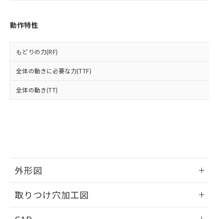
あります。
い合わせください。
お客様が当ウェブサイト上で当社にご
※3 非含有証明書ダウンロード
登録された部品リストについて、当社
動作特性
および当社の共同利用者が、当社の製
下記の非含有証明書をダウンロードするこ
品・サービスに関するお客様との取
とができます。
合意する
キャンセル
引・商談に必要な範囲で利用すること
もどりの力(RF)
をご了承ください。
EU RoHS指令（10物質）の非含有証明書
全体の動きに必要な力(TTF)
※当社の共同利用者とは、
"個人情報
51物質の非含有証明書（当社基準）
の共同利用に関して"
の「1.共同利
※本証明書は発行日時点で非含有を証明す
全体の動き(TT)
用者の範囲」に記載されている法人を
るもので、過去に遡って非含有を証明する
指します。
ものではありません。
また、RoHS指令のフタル酸エステル類４
物質の対応では、対応完了までの期間は出
荷製品に未対応品が混在することから備考
欄に対応日を記載しておりました。
既に当社にて対応品への在庫切替を完了
外形図
していることから、特段のことがない限
り、2022年1月12日より割愛しておりま
情報更新：2026/05/21
す。
取りつけ穴加工図
情報更新：2026/05/21