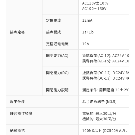
AC110V±10%
AC100～130V
定格電流
12mA
接点定格
接点構成
1a+1b
※1 対応状況
定格通電電流
10A
対応済み：EU RoHS指令（10物質）の
非含有に対応した製品が提供可能な商品で
開閉能力(AC)
抵抗負荷(AC-12): AC24V 10A/A
す。
誘導負荷(AC-15): AC24V 10A/AC
対応予定：EU RoHS指令（10物質）の非含
ご利用条件
有に対応した製品に切り替える予定のある
開閉能力(DC)
抵抗負荷(DC-12): DC24V 8A/DC
商品です。
誘導負荷(DC-13): DC24V 4A/DC
対応予定なし：EU RoHS指令（10物質）の
以下の条件をお読みいただき、同意のうえ
非含有に非対応の商品で、対応品を出す予
開閉能力説明
測定条件: 周囲温度 20±2℃、
ご利用ください。
定はありません。
端子仕様
ねじ締め端子 (M3.5)
調査・確認中：EU RoHS指令（10物質）の
本サービスは、当社制御機器事業取扱
※1 中国RoHS○×表
非含有の対応状況を調査中または確認中の
商品の当社在庫状況および標準価格
許容操作頻度
電気的: 最大30回/分
商品です。
(税抜)を提供させていただくもので
機械的: 最大30回/分
「○」：最大均質材料含有率が中国RoHSの
非該当品：ライセンス料など無形物で、有
す。
基準値以下であることを示します。
害物質有無と関係のない商品です。
絶縁抵抗
100MΩ以上 (DC500Vメガ、
当社制御機器事業取扱商品の中には、
「×」：最大均質材料含有率が中国RoHSの
仕入先様の事情により、非含有部品として