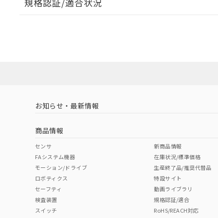
規格認証/適合状況
EU RoHS
注意事項・凡例
A30NW-3MM-TRA-G101-RBについての規格認証/
営業員または販売店にお問い合わせください。
ダウンロードデータをご利用いただく前に、以下を必ずお読
対応状況
対応予定月
※1
※2
ソフトウェアの使用条件
対応済み
お知らせ・最新情報
中国 RoHS
注意事項・凡例
商品情報
中国 RoHS表
※1 ※2
センサ
新商品情報
FAシステム機器
在庫状況/標準価格
Pb
Hg
Cd
Cr(V
モーション/ドライブ
生産終了品/推奨代替品
ロボティクス
特設サイト
セーフティ
動画ライブラリ
検査装置
規格認証/適合
X
O
O
O
スイッチ
RoHS/REACH対応