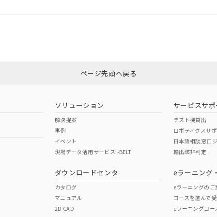
ログイン/会員登録
適合状況については、「カスタマーサポートセンタ お客様相談室」または貴
みください。
非含有証明書
※3
ページ先頭へ戻る
ダウンロードはこちら
ソリューション
サービスサポ
解決提案
テスト機貸出
事例
ロボティクスサ
イベント
日本語相談窓口
現場データ活用サービスi-BELT
輸出該非判定
I)
PBBs
PBDEs
DBP
ダウンロードセンタ
eラーニング
カタログ
eラーニングのご
マニュアル
コースを選んで受
O
O
O
2D CAD
eラーニングコー