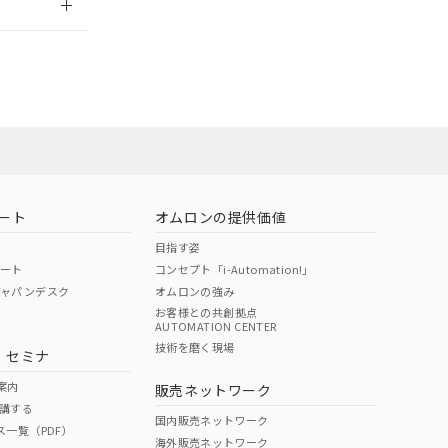
社担当オムロン
お問い合わせ
ート
オムロンの提供価値
目指す姿
ポート
コンセプト「i-Automation!」
ジャパンデスク
オムロンの強み
お客様との共創拠点
AUTOMATION CENTER
DIBP
BBP
DEHP
環境保護
技術を磨く現場
・セミナ
使用期限
案内
販売ネットワーク
講する
O
O
O
10
国内販売ネットワーク
ス一覧（PDF）
海外販売ネットワーク