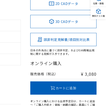
2D CADデータ
在庫・価格
無料テスト機
3D CADデータ
該非判定見解書/項目別対比表
日本の外為法に基づく該非判定、およびEAR再輸出規
制に関する見解が入手できます。
オンライン購入
¥ 3,080
販売価格（税込）
カートに追加
オンライン購入における出荷予定日は、カートに追加
～「ご購入手続き：価格・納期の確認」画面にてご確