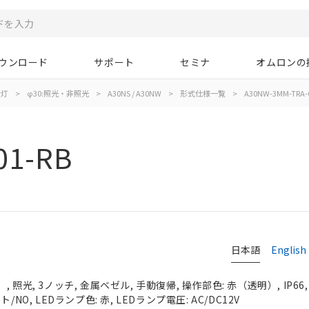
ウンロード
サポート
セミナ
オムロンの
示灯
>
φ30:照光・非照光
>
A30NS / A30NW
>
形式仕様一覧
>
A30NW-3MM-TRA-
01-RB
日本語
English
 照光, 3ノッチ, 金属ベゼル, 手動復帰, 操作部色: 赤（透明）, IP66
NO, LEDランプ色: 赤, LEDランプ電圧: AC/DC12V