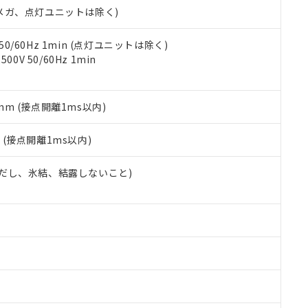
令のフタル酸エステル類４物質の対応では、対応完了までの期間は出
00Vメガ、点灯ユニットは除く)
備考欄に対応日を記載しておりました。
品への在庫切替を完了していることから、特段のことがない限り、20
 50/60Hz 1min (点灯ユニットは除く)
す。
0V 50/60Hz 1min
5mm (接点開離1ms以内)
2
(接点開離1ms以内)
 (ただし、氷結、結露しないこと)