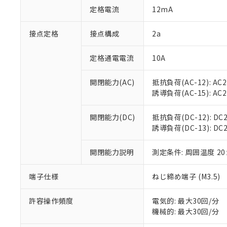
「○」：最大均質
定格電流
12mA
「×」：最大均質
本サービスは
当社は、これ
*EU RoHS指令（10物
「－」：未確認で
鉛(Pb) 1000ppm以下、
くものです。
う）を輸出ま
接点定格
接点構成
2a
記
説明
六価クロム(Cr(Ⅵ)) 1
当社制御機器
などの必要な
フタル酸ビス(2-エチルヘ
号
*中国RoHS10物質の基準値 
ル（DBP） 1000ppm
在庫状況およ
当社は規制貨
Pb(鉛) :1000ppm、 Hg
定格通電電流
10A
但し、RoHS指令で産
のであり、閲
ます。
Cr(Ⅵ)(六価クロム) : 
フタル酸エステル類の４
○
一定数以
DBP(フタル酸ジブチル) :
い。
当社は貴社製
DEHP(フタル酸ビス(2-エ
開閉能力(AC)
抵抗負荷(AC-12): AC24
正式な納期状
置等に一切使
誘導負荷(AC-15): AC24V
当社販売員に
※2 対応予定月
△
一定数に
当社は、貴社
オムロン制御
また当社は、
※2 環境保護使
在庫状況およ
部品在庫の切り替
たしません。
開閉能力(DC)
抵抗負荷(DC-12): DC24
－
在庫なし
す。
誘導負荷(DC-13): DC24
「ｅ」：有害物質
機器販売
マイパーツ機
「10」：通常の
ている必要が
味します。
開閉能力説明
測定条件: 周囲温度 2
空
受注生産
お客様が当ウ
※3 非含有証明
「－」：未確認で
白
が、当社の製
端子仕様
ねじ締め端子 (M3.5)
さい。
下記の非含有証明
※当社の共同
いる法人を指
許容操作頻度
電気的: 最大30回/分
EU RoHS指令（
機械的: 最大30回/分
51物質の非含有証
※本証明書は発行