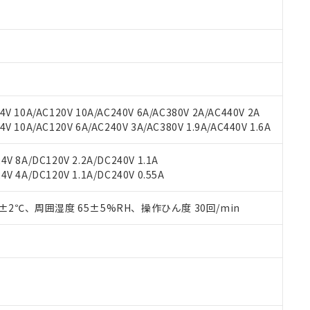
材料含有率が中国RoHSの基準値以下であることを示します。
材料含有率が中国RoHSの基準値を超えていることを示します。
、当社制御機器事業取扱商品の当社在庫状況および標準価格(税抜)
ら貴社製品のうち、外国為替および外国貿易法に定める商品（以下｢
質）：
す。当社販売部門へお問い合わせください。
 水銀(Hg) 1000ppm以下、 カドミウム(Cd) 100ppm以下、
たは国外への提供する場合は、日本国政府の輸出許可(または役務取
000ppm以下、ポリ臭化ビフェニル類(PBB) 1000ppm以下、ポリ臭化ジフェニルエーテル類(P
事業取扱商品の中には、本サービスの対象外となる商品もあること
手続きをとります。
キシル) (DEHP)(別名：DOP) 1000ppm以下、フタル酸ブチルベンジル（BBP） 100
(GB/T26572)：
以下、フタル酸ジイソブチル (DIBP) 1000ppm以下
び標準価格照会結果は、記載している更新日時点での社内データに
物を破棄する場合は、完全に破砕するなど、違法に輸出されないよ
(水銀) : 1000ppm、 Cd(カドミウム) : 100ppm、
業用監視および制御機器に対する適用除外項目は除く。
覧された時点での実際の在庫および標準価格とは異なる場合がある
1000ppm、 PBBs(ポリ臭化ビフェニル類) : 1000ppm、 PBDEs(ポリ臭化ジフェニルエーテル類
物質については閾値を超える意図的な使用がないことを確認しています。
上の在庫あり
 1000ppm、 DIBP(フタル酸ジイソブチル) : 1000ppm、 BBP(フタル酸ブチルベンジル) :
品を、核兵器、ミサイル、化学兵器、生物兵器またはその他武器並
チルヘキシル)) : 1000ppm
V 10A/AC120V 10A/AC240V 6A/AC380V 2A/AC440V 2A
況および標準価格はお客様のお取引先、またはお客様担当のオムロ
用いたしません。
 10A/AC120V 6A/AC240V 3A/AC380V 1.9A/AC440V 1.6A
ご相談ください。
は満たないが在庫あり
製品を第三者に販売する場合は、上記1、2および3の内容を当該第
機器販売店や当社販売拠点は「
販売ネットワーク
」をご確認くだ
販売先および販売に係わる関係者が違法に輸出するおそれがある場
用期限
び標準価格結果を当社の事前の承諾なく第三者に漏洩または開示し
え状況などにより、予定月が前後することがあります。
V 8A/DC120V 2.2A/DC240V 1.1A
(最新の在庫状況については、お客様のお取引先、またはお客様担当
V 4A/DC120V 1.1A/DC240V 0.55A
（10物質）のすべてが基準値以下であることを示します。
店・当社販売員にご確認ください)
能（部品リスト作成サービス）をご利用いただくには、I-Webメン
使用状況下において有害物質が外部に漏えいし、環境に深刻な影響を
あります。
0±2℃、周囲湿度 65±5%RH、操作ひん度 30回/min
機種、また在庫状況の情報を公開していない機種
ェブサイト上で当社にご登録された部品リストについて、当社およ
書ダウンロード
す。当社販売部門へお問い合わせください。
品・サービスに関するお客様との取引・商談に必要な範囲で利用す
合意する
キャンセル
書をダウンロードすることができます。
利用者とは、
"個人情報の共同利用に関して"
の「1.共同利用者の
します。
10物質）の非含有証明書
明書（当社基準）
日時点で非含有を証明するもので、過去に遡って非含有を証明するも