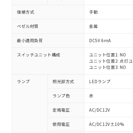
復帰方式
手動
ベゼル材質
金属
最小適用負荷
DC5V 6mA
スイッチユニット構成
ユニット位置1: NO
ユニット位置2: 点灯
ユニット位置3: NO
※1 対応状況
ランプ
照光部方式
LEDランプ
対応済み：EU
ランプ色
赤
対応予定：EU R
対応予定なし：EU
定格電圧
AC/DC12V
調査・確認中：EU
ご利用条件
非該当品：ライセ
※1 中国RoHS
使用電圧
AC/DC12V±10%
仕入先様の事情に
があります。
以下の条件をお読