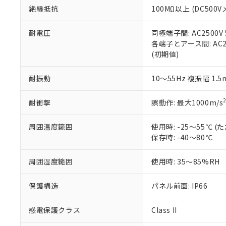
また、RoHS指
絶縁抵抗
100MΩ以上 (DC5
混在することから
既に当社にて対応
耐電圧
同極端子間: AC2500V
り割愛しておりま
各端子とアース間: AC250
(初期値)
耐振動
10～55Hz 複振幅 1.
耐衝撃
誤動作: 最大1000m/s
周囲温度範囲
使用時: -25～55℃
保存時: -40～80℃
周囲湿度範囲
使用時: 35～85%RH
保護構造
パネル前面: IP66
感電保護クラス
Class II