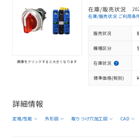
在庫/販売状況
20
在庫/販売状況 ご利用条
販売状況
機種区分
画像をクリックすると大きくなります
在庫状況
標準価格(税別)
詳細情報
定格/性能
外形図
取りつけ穴加工図
CAD