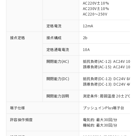
AC220V±10%
AC230V±10%
対応済み：EU RoHS指令（10物質）の
AC220～250V
非含有に対応した製品が提供可能な商品で
す。
定格電流
12mA
対応予定：EU RoHS指令（10物質）の非含
ご利用条件
有に対応した製品に切り替える予定のある
接点定格
接点構成
2b
商品です。
定格通電電流
10A
対応予定なし：EU RoHS指令（10物質）の
以下の条件をお読みいただき、同意のうえ
非含有に非対応の商品で、対応品を出す予
ご利用ください。
開閉能力(AC)
抵抗負荷(AC-12): AC24V 10A/A
定はありません。
誘導負荷(AC-15): AC24V 10A/AC
調査・確認中：EU RoHS指令（10物質）の
本サービスは、当社制御機器事業取扱
※1 中国RoHS○×表
非含有の対応状況を調査中または確認中の
商品の当社在庫状況および標準価格
開閉能力(DC)
抵抗負荷(DC-12): DC24V 8A/DC
商品です。
誘導負荷(DC-13): DC24V 4A/DC
(税抜)を提供させていただくもので
「○」：最大均質材料含有率が中国RoHSの
非該当品：ライセンス料など無形物で、有
す。
基準値以下であることを示します。
害物質有無と関係のない商品です。
開閉能力説明
測定条件: 周囲温度 20±2℃、
当社制御機器事業取扱商品の中には、
「×」：最大均質材料含有率が中国RoHSの
仕入先様の事情により、非含有部品として
本サービスの対象外となる商品もある
基準値を超えていることを示します。
いたものが、含有品と判明した場合などや
端子仕様
プッシュインPlus端子台
当社は、これら貴社製品のうち、外国
ことをご了承ください。
「－」：未確認です。当社販売部門へお問
むを得ず変更することがあります。
為替および外国貿易法に定める商品
在庫状況および標準価格照会結果は、
い合わせください。
許容操作頻度
電気的: 最大30回/分
（以下｢規制貨物等」という）を輸出
記載している更新日時点での社内デー
機械的: 最大30回/分
*EU RoHS指令（10物質）：
または国外への提供する場合は、日本
記
タに基づき作成されるものであり、閲
説明
鉛(Pb) 1000ppm以下、 水銀(Hg) 1000ppm以下、 カド
*中国RoHS10物質の基準値 (GB/T26572)：
国政府の輸出許可(または役務取引許
ミウム(Cd) 100ppm以下、