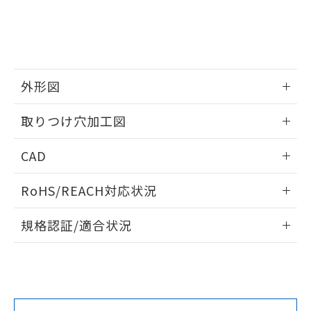
をご了承ください。
EU RoHS指令（10物質）の非含有証明書
※当社の共同利用者とは、
"個人情報
51物質の非含有証明書（当社基準）
の共同利用に関して"
の「1.共同利
※本証明書は発行日時点で非含有を証明す
用者の範囲」に記載されている法人を
るもので、過去に遡って非含有を証明する
指します。
ものではありません。
外形図
また、RoHS指令のフタル酸エステル類４
物質の対応では、対応完了までの期間は出
情報更新：2026/05/21
取りつけ穴加工図
荷製品に未対応品が混在することから備考
欄に対応日を記載しておりました。
情報更新：2026/05/21
既に当社にて対応品への在庫切替を完了
CAD
していることから、特段のことがない限
り、2022年1月12日より割愛しておりま
ログイン/会員登録いただくと、CADデータをダウンロー
RoHS/REACH対応状況
す。
ドすることができます。
情報更新：2026/7/29
規格認証/適合状況
ログイン/会員登録
EU RoHS
注意事項・凡例
A30NW-3MM-TOA-P202-OEについての規格認証/適合状況に
ついては、「カスタマーサポートセンタ お客様相談室」また
は貴社担当オムロン営業員または販売店にお問い合わせくだ
対応状況
対応予定月
※1
※2
さい。
ダウンロードデータをご利用いただく前に、以下を必ずお読