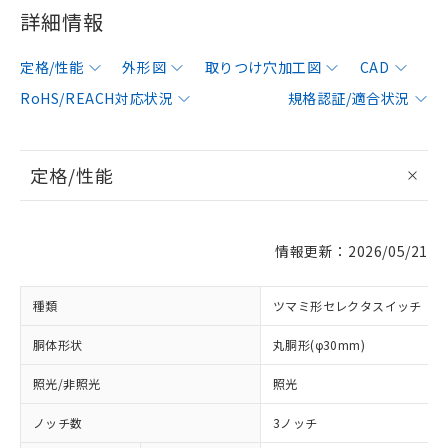
詳細情報
定格/性能
外形図
取りつけ穴加工図
CAD
RoHS/REACH対応状況
規格認証/適合状況
定格/性能
情報更新：2026/05/21
種類
ツマミ形セレクタスイッチ
胴体形状
丸胴形(φ30mm)
照光/非照光
照光
ノッチ数
3ノッチ