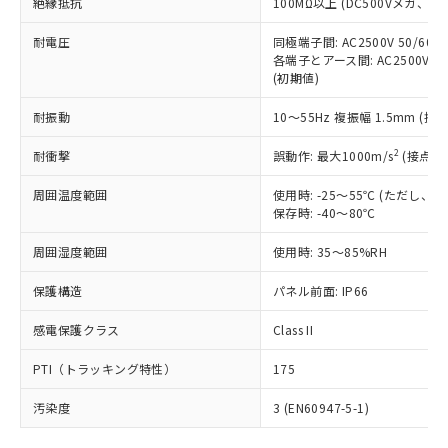
号
覧された時点での実際の在庫および標
絶縁抵抗
100MΩ以上 (DC500Vメガ、
Pb(鉛) :1000ppm、 Hg(水銀) : 1000ppm、 Cd(カドミウ
可)を取得するなどの必要な手続きを
六価クロム(Cr(Ⅵ)) 1000ppm以下、ポリ臭化ビフェニル
ム) : 100ppm、
準価格とは異なる場合があることをご
類(PBB) 1000ppm以下、ポリ臭化ジフェニルエーテル類
Cr(Ⅵ)(六価クロム) : 1000ppm、 PBBs(ポリ臭化ビフェ
とります。
了承ください。
耐電圧
同極端子間: AC2500V 50/60
(PBDE) 1000ppm以下、フタル酸ビス(2-エチルヘキシ
○
一定数以上の在庫あり
ニル類) : 1000ppm、 PBDEs(ポリ臭化ジフェニルエーテ
当社は規制貨物を破棄する場合は、完
各端子とアース間: AC2500V 50/
ル) (DEHP)(別名：DOP) 1000ppm以下、フタル酸ブチ
正式な納期状況および標準価格はお客
ル類) : 1000ppm、
ルベンジル（BBP） 1000ppm以下、フタル酸ジブチル
全に破砕するなど、違法に輸出されな
(初期値)
DBP(フタル酸ジブチル) : 1000ppm、 DIBP(フタル酸ジ
様のお取引先、またはお客様担当のオ
（DBP） 1000ppm以下、フタル酸ジイソブチル
イソブチル) : 1000ppm、 BBP(フタル酸ブチルベンジ
△
一定数には満たないが在庫あり
いよう必要な手段を講じます。
ムロン制御機器販売店・当社販売員に
(DIBP) 1000ppm以下
ル) : 1000ppm、
耐振動
10～55Hz 複振幅 1.5mm (接
当社は貴社製品を、核兵器、ミサイ
但し、RoHS指令で産業用監視および制御機器に対する
DEHP(フタル酸ビス(2-エチルヘキシル)) : 1000ppm
ご相談ください。
適用除外項目は除く。
ル、化学兵器、生物兵器またはその他
－
在庫なし(最新の在庫状況につ
オムロン制御機器販売店や当社販売拠
フタル酸エステル類の４物質については閾値を超える意
2
耐衝撃
誤動作: 最大1000m/s
(接点開
武器並びにこれらの製造装置等に一切
いては、お客様のお取引先、ま
図的な使用がないことを確認しています。
点は「
販売ネットワーク
」をご確認
※2 環境保護使用期限
使用いたしません。
たはお客様担当のオムロン制御
ください。
周囲温度範囲
使用時: -25～55℃ (ただし
当社は、貴社製品を第三者に販売する
機器販売店・当社販売員にご確
在庫状況および標準価格結果を当社の
保存時: -40～80℃
※2 対応予定月
「ｅ」：有害物質（10物質）のすべてが基
場合は、上記1、2および3の内容を当
認ください)
事前の承諾なく第三者に漏洩または開
準値以下であることを示します。
該第三者に通知します。また当社は、
示しないようお願いします。
周囲湿度範囲
使用時: 35～85%RH
部品在庫の切り替え状況などにより、予定
「10」：通常の使用状況下において有害物
販売先および販売に係わる関係者が違
マイパーツ機能（部品リスト作成サー
空
受注生産機種、また在庫状況の
月が前後することがあります。
質が外部に漏えいし、環境に深刻な影響を
法に輸出するおそれがある場合は、取
保護構造
パネル前面: IP66
ビス）をご利用いただくには、I-Web
白
情報を公開していない機種
及ぼさない年数を意味します。
り引きをいたしません。
メンバーズにご登録されている必要が
「－」：未確認です。当社販売部門へお問
感電保護クラス
Class II
あります。
い合わせください。
お客様が当ウェブサイト上で当社にご
※3 非含有証明書ダウンロード
PTI（トラッキング特性）
175
登録された部品リストについて、当社
および当社の共同利用者が、当社の製
汚染度
3 (EN60947-5-1)
下記の非含有証明書をダウンロードするこ
品・サービスに関するお客様との取
とができます。
合意する
キャンセル
引・商談に必要な範囲で利用すること