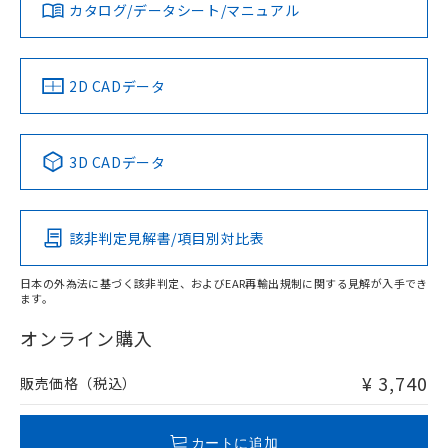
みください。
カタログ/データシート/マニュアル
対応済み
ソフトウェアの使用条件
お問い合わせ
中国 RoHS
注意事項・凡例
2D CADデータ
中国 RoHS表
※1 ※2
3D CADデータ
Pb
Hg
Cd
Cr(VI)
該非判定見解書/項目別対比表
O
O
O
O
日本の外為法に基づく該非判定、およびEAR再輸出規制に関する見解が入手でき
ます。
"対応済み"や非含有の記載がされた商品であっても、流通
在庫等で未対応品が混在する可能性があります。
オンライン購入
非含有品が必要な際は、弊社営業部門もしくは販売店へお
問い合わせください。
¥ 3,740
販売価格（税込）
この製品のRoHS/REACH対応状況ページへ
カートに追加