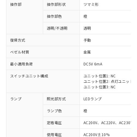
操作部
操作部形状
ツマミ形
操作部色
橙
透明/不透明
透明
復帰方式
手動
ベゼル材質
金属
最小適用負荷
DC5V 6mA
スイッチユニット構成
ユニット位置1: NC
ユニット位置2: 点灯ユニット
ユニット位置3: NC
ランプ
照光部方式
LEDランプ
ランプ色
橙
定格電圧
AC200V、AC220V、AC230V、
使用電圧
AC200V±10%
※1 対応状況