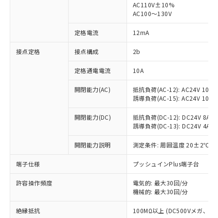
AC110V±10%
AC100～130V
対応済み：EU RoHS指令（10物質）の
非含有に対応した製品が提供可能な商品で
定格電流
12mA
す。
対応予定：EU RoHS指令（10物質）の非含
接点定格
接点構成
2b
ご利用条件
有に対応した製品に切り替える予定のある
商品です。
定格通電電流
10A
対応予定なし：EU RoHS指令（10物質）の
以下の条件をお読みいただき、同意のうえ
非含有に非対応の商品で、対応品を出す予
開閉能力(AC)
抵抗負荷(AC-12): AC24V 10A/A
ご利用ください。
定はありません。
誘導負荷(AC-15): AC24V 10A/AC
調査・確認中：EU RoHS指令（10物質）の
本サービスは、当社制御機器事業取扱
※1 中国RoHS○×表
非含有の対応状況を調査中または確認中の
開閉能力(DC)
抵抗負荷(DC-12): DC24V 8A/DC
商品の当社在庫状況および標準価格
誘導負荷(DC-13): DC24V 4A/DC
商品です。
(税抜)を提供させていただくもので
「○」：最大均質材料含有率が中国RoHSの
非該当品：ライセンス料など無形物で、有
す。
開閉能力説明
測定条件: 周囲温度 20±2℃、
基準値以下であることを示します。
害物質有無と関係のない商品です。
当社制御機器事業取扱商品の中には、
「×」：最大均質材料含有率が中国RoHSの
仕入先様の事情により、非含有部品として
本サービスの対象外となる商品もある
端子仕様
プッシュインPlus端子台
基準値を超えていることを示します。
いたものが、含有品と判明した場合などや
当社は、これら貴社製品のうち、外国
ことをご了承ください。
「－」：未確認です。当社販売部門へお問
むを得ず変更することがあります。
為替および外国貿易法に定める商品
在庫状況および標準価格照会結果は、
許容操作頻度
電気的: 最大30回/分
い合わせください。
（以下｢規制貨物等」という）を輸出
機械的: 最大30回/分
記載している更新日時点での社内デー
*EU RoHS指令（10物質）：
または国外への提供する場合は、日本
記
タに基づき作成されるものであり、閲
説明
鉛(Pb) 1000ppm以下、 水銀(Hg) 1000ppm以下、 カド
*中国RoHS10物質の基準値 (GB/T26572)：
国政府の輸出許可(または役務取引許
絶縁抵抗
100MΩ以上 (DC500Vメガ、
号
覧された時点での実際の在庫および標
ミウム(Cd) 100ppm以下、
Pb(鉛) :1000ppm、 Hg(水銀) : 1000ppm、 Cd(カドミウ