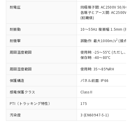
可)を取得するなどの必要な手続きを
六価クロム(Cr(Ⅵ)) 1000ppm以下、ポリ臭化ビフェニル
ム) : 100ppm、
準価格とは異なる場合があることをご
類(PBB) 1000ppm以下、ポリ臭化ジフェニルエーテル類
耐電圧
同極端子間: AC2500V 50/60
Cr(Ⅵ)(六価クロム) : 1000ppm、 PBBs(ポリ臭化ビフェ
とります。
了承ください。
(PBDE) 1000ppm以下、フタル酸ビス(2-エチルヘキシ
○
一定数以上の在庫あり
ニル類) : 1000ppm、 PBDEs(ポリ臭化ジフェニルエーテ
各端子とアース間: AC2500V 50/
当社は規制貨物を破棄する場合は、完
ル) (DEHP)(別名：DOP) 1000ppm以下、フタル酸ブチ
正式な納期状況および標準価格はお客
ル類) : 1000ppm、
(初期値)
ルベンジル（BBP） 1000ppm以下、フタル酸ジブチル
全に破砕するなど、違法に輸出されな
DBP(フタル酸ジブチル) : 1000ppm、 DIBP(フタル酸ジ
様のお取引先、またはお客様担当のオ
（DBP） 1000ppm以下、フタル酸ジイソブチル
イソブチル) : 1000ppm、 BBP(フタル酸ブチルベンジ
△
一定数には満たないが在庫あり
いよう必要な手段を講じます。
ムロン制御機器販売店・当社販売員に
(DIBP) 1000ppm以下
耐振動
10～55Hz 複振幅 1.5mm (接
ル) : 1000ppm、
当社は貴社製品を、核兵器、ミサイ
但し、RoHS指令で産業用監視および制御機器に対する
DEHP(フタル酸ビス(2-エチルヘキシル)) : 1000ppm
ご相談ください。
適用除外項目は除く。
ル、化学兵器、生物兵器またはその他
－
在庫なし(最新の在庫状況につ
2
オムロン制御機器販売店や当社販売拠
耐衝撃
誤動作: 最大1000m/s
(接点開
フタル酸エステル類の４物質については閾値を超える意
武器並びにこれらの製造装置等に一切
いては、お客様のお取引先、ま
図的な使用がないことを確認しています。
点は「
販売ネットワーク
」をご確認
※2 環境保護使用期限
使用いたしません。
たはお客様担当のオムロン制御
周囲温度範囲
使用時: -25～55℃ (ただし
ください。
当社は、貴社製品を第三者に販売する
保存時: -40～80℃
機器販売店・当社販売員にご確
在庫状況および標準価格結果を当社の
※2 対応予定月
「ｅ」：有害物質（10物質）のすべてが基
場合は、上記1、2および3の内容を当
認ください)
事前の承諾なく第三者に漏洩または開
準値以下であることを示します。
周囲湿度範囲
使用時: 35～85%RH
該第三者に通知します。また当社は、
示しないようお願いします。
部品在庫の切り替え状況などにより、予定
「10」：通常の使用状況下において有害物
販売先および販売に係わる関係者が違
マイパーツ機能（部品リスト作成サー
空
受注生産機種、また在庫状況の
保護構造
パネル前面: IP66
月が前後することがあります。
質が外部に漏えいし、環境に深刻な影響を
法に輸出するおそれがある場合は、取
ビス）をご利用いただくには、I-Web
白
情報を公開していない機種
及ぼさない年数を意味します。
り引きをいたしません。
メンバーズにご登録されている必要が
感電保護クラス
Class II
「－」：未確認です。当社販売部門へお問
あります。
い合わせください。
お客様が当ウェブサイト上で当社にご
PTI（トラッキング特性）
175
※3 非含有証明書ダウンロード
登録された部品リストについて、当社
および当社の共同利用者が、当社の製
汚染度
3 (EN60947-5-1)
下記の非含有証明書をダウンロードするこ
品・サービスに関するお客様との取
とができます。
合意する
キャンセル
引・商談に必要な範囲で利用すること