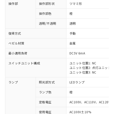
操作部
操作部形状
ツマミ形
操作部色
橙
透明/不透明
透明
復帰方式
手動
ベゼル材質
金属
最小適用負荷
DC5V 6mA
スイッチユニット構成
ユニット位置1: NC
ユニット位置2: 点灯ユニット
ユニット位置3: NC
ランプ
照光部方式
LEDランプ
ランプ色
橙
定格電圧
AC100V、AC110V、AC120V
※1 対応状況
使用電圧
AC100V±10%