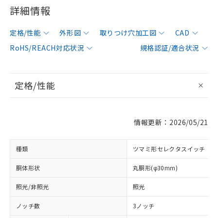
詳細情報
定格/性能
外形図
取りつけ穴加工図
CAD
RoHS/REACH対応状況
規格認証/適合状況
定格/性能
情報更新：2026/05/21
種類
ツマミ形セレクタスイッチ
胴体形状
丸胴形(φ30mm)
照光/非照光
照光
ノッチ数
3ノッチ