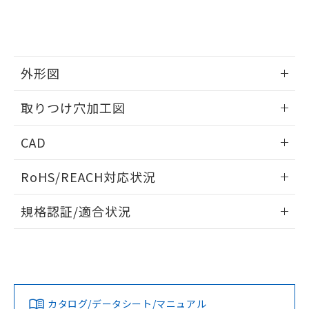
をご了承ください。
EU RoHS指令（10物質）の非含有証明書
※当社の共同利用者とは、
"個人情報
51物質の非含有証明書（当社基準）
の共同利用に関して"
の「1.共同利
※本証明書は発行日時点で非含有を証明す
用者の範囲」に記載されている法人を
るもので、過去に遡って非含有を証明する
指します。
ものではありません。
外形図
また、RoHS指令のフタル酸エステル類４
情報更新：2026/05/21
物質の対応では、対応完了までの期間は出
取りつけ穴加工図
荷製品に未対応品が混在することから備考
欄に対応日を記載しておりました。
情報更新：2026/05/21
CAD
既に当社にて対応品への在庫切替を完了
していることから、特段のことがない限
ログイン/会員登録いただくと、CADデータをダウンロー
り、2022年1月12日より割愛しておりま
RoHS/REACH対応状況
ドすることができます。
す。
情報更新：2026/7/29
規格認証/適合状況
ログイン/会員登録
EU RoHS
注意事項・凡例
A30NW-3MM-TOA-P202-ODについての規格認証/適合状況に
ついては、「カスタマーサポートセンタ お客様相談室」また
は貴社担当オムロン営業員または販売店にお問い合わせくだ
対応状況
対応予定月
※1
※2
さい。
ダウンロードデータをご利用いただく前に、以下を必ずお読
みください。
カタログ/データシート/マニュアル
対応済み