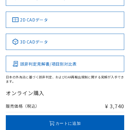
ソフトウェアの使用条件
お問い合わせ
中国 RoHS
注意事項・凡例
2D CADデータ
中国 RoHS表
※1 ※2
3D CADデータ
Pb
Hg
Cd
Cr(VI)
該非判定見解書/項目別対比表
O
O
O
O
日本の外為法に基づく該非判定、およびEAR再輸出規制に関する見解が入手でき
ます。
"対応済み"や非含有の記載がされた商品であっても、流通
在庫等で未対応品が混在する可能性があります。
オンライン購入
非含有品が必要な際は、弊社営業部門もしくは販売店へお
問い合わせください。
¥ 3,740
販売価格（税込）
この製品のRoHS/REACH対応状況ページへ
カートに追加