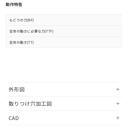
お客様が当ウェブサイト上で当社にご
動作特性
※3 非含有証明書ダウンロード
登録された部品リストについて、当社
および当社の共同利用者が、当社の製
下記の非含有証明書をダウンロードするこ
品・サービスに関するお客様との取
もどりの力(RF)
とができます。
合意する
キャンセル
引・商談に必要な範囲で利用すること
をご了承ください。
全体の動きに必要な力(TTF)
EU RoHS指令（10物質）の非含有証明書
※当社の共同利用者とは、
"個人情報
51物質の非含有証明書（当社基準）
全体の動き(TT)
の共同利用に関して"
の「1.共同利
※本証明書は発行日時点で非含有を証明す
用者の範囲」に記載されている法人を
るもので、過去に遡って非含有を証明する
指します。
ものではありません。
また、RoHS指令のフタル酸エステル類４
物質の対応では、対応完了までの期間は出
荷製品に未対応品が混在することから備考
欄に対応日を記載しておりました。
外形図
既に当社にて対応品への在庫切替を完了
していることから、特段のことがない限
情報更新：2026/05/21
り、2022年1月12日より割愛しておりま
取りつけ穴加工図
す。
情報更新：2026/05/21
CAD