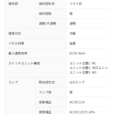
操作部
操作部形状
ツマミ形
操作部色
橙
透明/不透明
透明
復帰方式
手動
ベゼル材質
金属
最小適用負荷
DC5V 6mA
スイッチユニット構成
ユニット位置1: NC
ユニット位置2: 点灯ユニット
ユニット位置3: NO
ランプ
照光部方式
LEDランプ
ランプ色
橙
定格電圧
AC/DC12V
使用電圧
AC/DC12V±10%