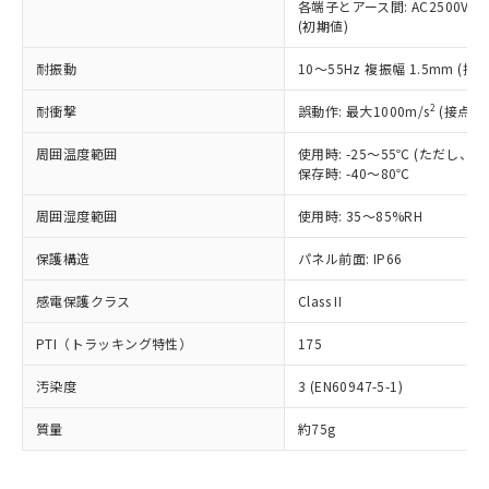
いたものが、含有品と判明した場合などや
当社は、これら貴社製品のうち、外国
各端子とアース間: AC2500V 50/
ことをご了承ください。
「－」：未確認です。当社販売部門へお問
むを得ず変更することがあります。
(初期値)
為替および外国貿易法に定める商品
在庫状況および標準価格照会結果は、
い合わせください。
（以下｢規制貨物等」という）を輸出
記載している更新日時点での社内デー
耐振動
10～55Hz 複振幅 1.5mm (接
*EU RoHS指令（10物質）：
または国外への提供する場合は、日本
記
タに基づき作成されるものであり、閲
説明
鉛(Pb) 1000ppm以下、 水銀(Hg) 1000ppm以下、 カド
*中国RoHS10物質の基準値 (GB/T26572)：
国政府の輸出許可(または役務取引許
号
覧された時点での実際の在庫および標
ミウム(Cd) 100ppm以下、
Pb(鉛) :1000ppm、 Hg(水銀) : 1000ppm、 Cd(カドミウ
2
耐衝撃
誤動作: 最大1000m/s
(接点開
可)を取得するなどの必要な手続きを
六価クロム(Cr(Ⅵ)) 1000ppm以下、ポリ臭化ビフェニル
ム) : 100ppm、
準価格とは異なる場合があることをご
類(PBB) 1000ppm以下、ポリ臭化ジフェニルエーテル類
Cr(Ⅵ)(六価クロム) : 1000ppm、 PBBs(ポリ臭化ビフェ
とります。
了承ください。
(PBDE) 1000ppm以下、フタル酸ビス(2-エチルヘキシ
周囲温度範囲
使用時: -25～55℃ (ただし
○
一定数以上の在庫あり
ニル類) : 1000ppm、 PBDEs(ポリ臭化ジフェニルエーテ
当社は規制貨物を破棄する場合は、完
ル) (DEHP)(別名：DOP) 1000ppm以下、フタル酸ブチ
正式な納期状況および標準価格はお客
ル類) : 1000ppm、
保存時: -40～80℃
ルベンジル（BBP） 1000ppm以下、フタル酸ジブチル
全に破砕するなど、違法に輸出されな
DBP(フタル酸ジブチル) : 1000ppm、 DIBP(フタル酸ジ
様のお取引先、またはお客様担当のオ
（DBP） 1000ppm以下、フタル酸ジイソブチル
イソブチル) : 1000ppm、 BBP(フタル酸ブチルベンジ
△
一定数には満たないが在庫あり
いよう必要な手段を講じます。
周囲湿度範囲
使用時: 35～85%RH
ムロン制御機器販売店・当社販売員に
(DIBP) 1000ppm以下
ル) : 1000ppm、
当社は貴社製品を、核兵器、ミサイ
但し、RoHS指令で産業用監視および制御機器に対する
DEHP(フタル酸ビス(2-エチルヘキシル)) : 1000ppm
ご相談ください。
適用除外項目は除く。
ル、化学兵器、生物兵器またはその他
保護構造
パネル前面: IP66
－
在庫なし(最新の在庫状況につ
オムロン制御機器販売店や当社販売拠
フタル酸エステル類の４物質については閾値を超える意
武器並びにこれらの製造装置等に一切
いては、お客様のお取引先、ま
図的な使用がないことを確認しています。
点は「
販売ネットワーク
」をご確認
※2 環境保護使用期限
感電保護クラス
Class II
使用いたしません。
たはお客様担当のオムロン制御
ください。
当社は、貴社製品を第三者に販売する
機器販売店・当社販売員にご確
在庫状況および標準価格結果を当社の
※2 対応予定月
PTI（トラッキング特性）
175
「ｅ」：有害物質（10物質）のすべてが基
場合は、上記1、2および3の内容を当
認ください)
事前の承諾なく第三者に漏洩または開
準値以下であることを示します。
該第三者に通知します。また当社は、
示しないようお願いします。
汚染度
3 (EN60947-5-1)
部品在庫の切り替え状況などにより、予定
「10」：通常の使用状況下において有害物
販売先および販売に係わる関係者が違
マイパーツ機能（部品リスト作成サー
空
受注生産機種、また在庫状況の
月が前後することがあります。
質が外部に漏えいし、環境に深刻な影響を
法に輸出するおそれがある場合は、取
ビス）をご利用いただくには、I-Web
白
情報を公開していない機種
質量
約75g
及ぼさない年数を意味します。
り引きをいたしません。
メンバーズにご登録されている必要が
「－」：未確認です。当社販売部門へお問
あります。
い合わせください。