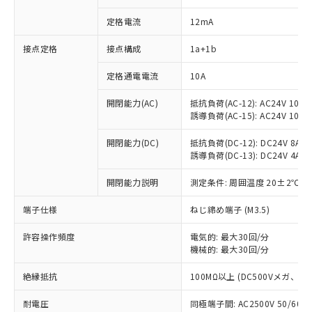
定格電流
12mA
接点定格
接点構成
1a+1b
※1 対応状況
定格通電電流
10A
対応済み：EU RoHS指令（10物質）の
開閉能力(AC)
抵抗負荷(AC-12): AC24V 10A/A
非含有に対応した製品が提供可能な商品で
誘導負荷(AC-15): AC24V 10A/AC
す。
対応予定：EU RoHS指令（10物質）の非含
開閉能力(DC)
抵抗負荷(DC-12): DC24V 8A/DC
ご利用条件
有に対応した製品に切り替える予定のある
誘導負荷(DC-13): DC24V 4A/DC
商品です。
対応予定なし：EU RoHS指令（10物質）の
開閉能力説明
測定条件: 周囲温度 20±2℃、
以下の条件をお読みいただき、同意のうえ
非含有に非対応の商品で、対応品を出す予
ご利用ください。
定はありません。
端子仕様
ねじ締め端子 (M3.5)
調査・確認中：EU RoHS指令（10物質）の
本サービスは、当社制御機器事業取扱
※1 中国RoHS○×表
許容操作頻度
電気的: 最大30回/分
非含有の対応状況を調査中または確認中の
商品の当社在庫状況および標準価格
機械的: 最大30回/分
商品です。
(税抜)を提供させていただくもので
「○」：最大均質材料含有率が中国RoHSの
非該当品：ライセンス料など無形物で、有
す。
絶縁抵抗
100MΩ以上 (DC500Vメガ、
基準値以下であることを示します。
害物質有無と関係のない商品です。
当社制御機器事業取扱商品の中には、
「×」：最大均質材料含有率が中国RoHSの
仕入先様の事情により、非含有部品として
耐電圧
同極端子間: AC2500V 50/60
本サービスの対象外となる商品もある
基準値を超えていることを示します。