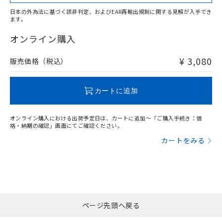
日本の外為法に基づく該非判定、およびEAR再輸出規制に関する見解が入手でき
ます。
"対応済み"や非含有の記載がされた商品であっても、流通
在庫等で未対応品が混在する可能性があります。
オンライン購入
非含有品が必要な際は、弊社営業部門もしくは販売店へお
問い合わせください。
¥ 3,080
販売価格（税込）
この製品のRoHS/REACH対応状況ページへ
カートに追加
オンライン購入における出荷予定日は、カートに追加～「ご購入手続き：価
格・納期の確認」画面にてご確認ください。
カートをみる
ページ先頭へ戻る