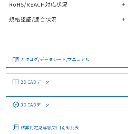
ログイン/会員登録いただくと、CADデータをダウンロー
RoHS/REACH対応状況
ドすることができます。
情報更新：2026/7/29
規格認証/適合状況
ログイン/会員登録
EU RoHS
注意事項・凡例
A30NW-3MM-TOA-G201-OBについての規格認証/適合状況に
ついては、「カスタマーサポートセンタ お客様相談室」また
は貴社担当オムロン営業員または販売店にお問い合わせくだ
対応状況
対応予定月
※1
※2
さい。
ダウンロードデータをご利用いただく前に、以下を必ずお読
みください。
カタログ/データシート/マニュアル
対応済み
ソフトウェアの使用条件
お問い合わせ
中国 RoHS
注意事項・凡例
2D CADデータ
中国 RoHS表
※1 ※2
3D CADデータ
Pb
Hg
Cd
Cr(VI)
該非判定見解書/項目別対比表
X
O
O
O