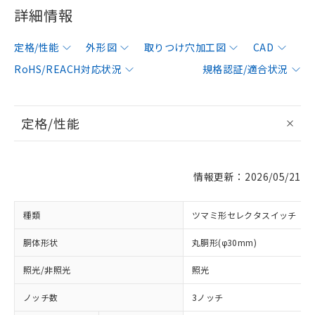
詳細情報
定格/性能
外形図
取りつけ穴加工図
CAD
RoHS/REACH対応状況
規格認証/適合状況
定格/性能
情報更新：2026/05/21
種類
ツマミ形セレクタスイッチ
胴体形状
丸胴形(φ30mm)
照光/非照光
照光
ノッチ数
3ノッチ